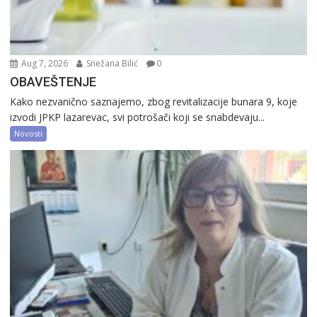
Aug 7, 2026
Snežana Bilić
0
OBAVEŠTENJE
Kako nezvanično saznajemo, zbog revitalizacije bunara 9, koje
izvodi JPKP lazarevac, svi potrošači koji se snabdevaju...
Novosti