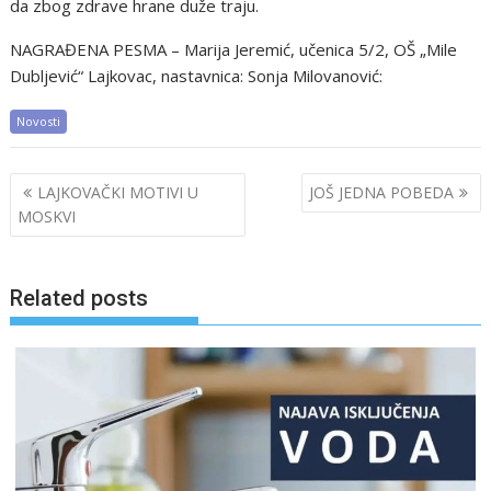
da zbog zdrave hrane duže traju.
NAGRAĐENA PESMA – Marija Jeremić, učenica 5/2, OŠ „Mile
Dubljević“ Lajkovac, nastavnica: Sonja Milovanović:
Novosti
Post
LAJKOVAČKI MOTIVI U
JOŠ JEDNA POBEDA
navigation
MOSKVI
Related posts