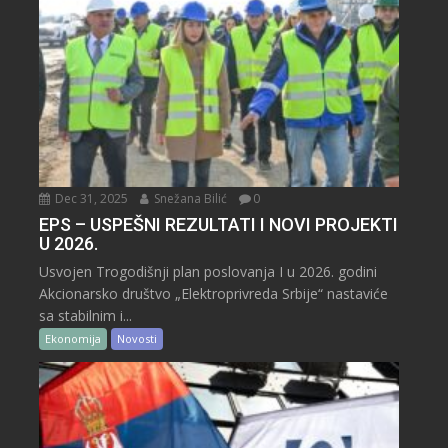
Dec 31, 2025
Snežana Bilić
0
EPS – USPEŠNI REZULTATI I NOVI PROJEKTI
U 2026.
Usvojen Trogodišnji plan poslovanja I u 2026. godini
Akcionarsko društvo „Elektroprivreda Srbije“ nastaviće
sa stabilnim i...
Ekonomija
Novosti