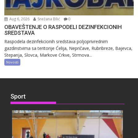
Aug 6, 2026
Snežana Bilić
0
OBAVEŠTENJE O RASPODELI DEZINFEKCIONIH
SREDSTAVA
Raspodela dezinfekcionih sredstava poljoprivrednim
gazdinstvima sa teritorije Ćelija, Nepričave, Rubribreze, Bajevca,
Stepanja, Slovca, Markove Crkve, Strmova...
Novosti
Sport