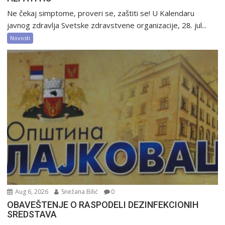
Ne čekaj simptome, proveri se, zaštiti se! U Kalendaru
javnog zdravlja Svetske zdravstvene organizacije, 28. jul...
Novosti
Aug 6, 2026
Snežana Bilić
0
OBAVEŠTENJE O RASPODELI DEZINFEKCIONIH
SREDSTAVA