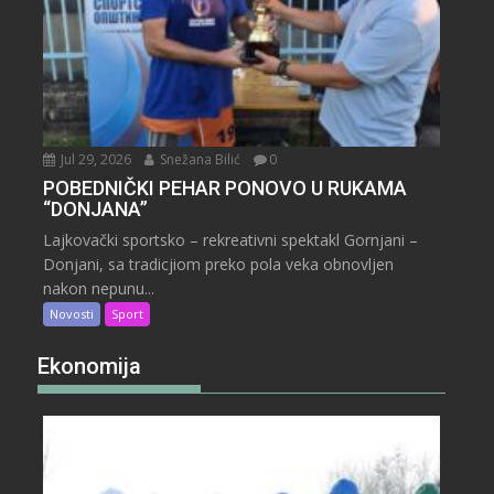
Jul 29, 2026
Snežana Bilić
0
POBEDNIČKI PEHAR PONOVO U RUKAMA
“DONJANA”
Lajkovački sportsko – rekreativni spektakl Gornjani –
Donjani, sa tradicjiom preko pola veka obnovljen
nakon nepunu...
Novosti
Sport
Ekonomija