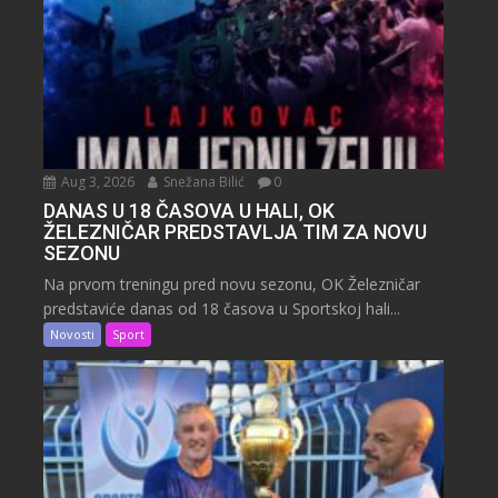
Aug 3, 2026
Snežana Bilić
0
DANAS U 18 ČASOVA U HALI, OK
ŽELEZNIČAR PREDSTAVLJA TIM ZA NOVU
SEZONU
Na prvom treningu pred novu sezonu, OK Železničar
predstaviće danas od 18 časova u Sportskoj hali...
Novosti
Sport