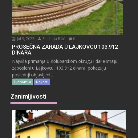
Jul 9, 2025
Snežana Bilić
0
PROSEČNA ZARADA U LAJKOVCU 103.912
DINARA
Najviša primanja u Kolubarskom okrugu i dalje imaju
zaposleni u Lajkovcu, 103.912 dinara, pokazuju
poslednji objavljeni...
Ekonomija
Novosti
Zanimljivosti