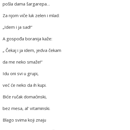
pošla dama šargarepa…
Za njom viče luk zelen i mlad:
„Idem i ja sad!“
A gospođa boranija kaže:
„ Čekaj i ja idem, jedva čekam
da me neko smaže!“
Idu oni svi u grupi,
već će neko da ih kupi.
Biće ručak domaćinski,
bez mesa, al’ vitaminski.
Blago svima koji znaju