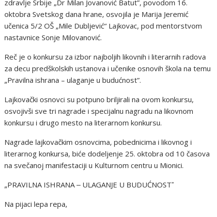
zdravlje Srbije „Dr Milan Jovanović Batut”, povodom 16.
oktobra Svetskog dana hrane, osvojila je Marija Jeremić
učenica 5/2 OŠ „Mile Dubljević“ Lajkovac, pod mentorstvom
nastavnice Sonje Milovanović.
Reč je o konkursu za izbor najboljih likovnih i literarnih radova
za decu predškolskih ustanova i učenike osnovih škola na temu
„Pravilna ishrana – ulaganje u budućnost”.
Lajkovački osnovci su potpuno briljirali na ovom konkursu,
osvojivši sve tri nagrade i specijalnu nagradu na likovnom
konkursu i drugo mesto na literarnom konkursu.
Nagrade lajkovačkim osnovcima, pobednicima i likovnog i
literarnog konkursa, biće dodeljenje 25. oktobra od 10 časova
na svečanoj manifestaciji u Kulturnom centru u Mionici.
„PRAVILNA ISHRANA ‒ ULAGANJE U BUDUĆNOSTˮ
Na pijaci lepa repa,