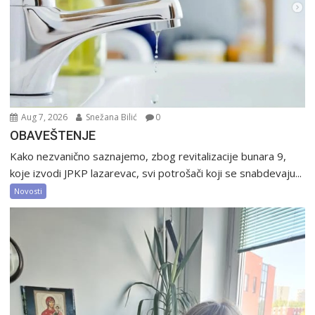
Aug 7, 2026
Snežana Bilić
0
OBAVEŠTENJE
Kako nezvanično saznajemo, zbog revitalizacije bunara 9,
koje izvodi JPKP lazarevac, svi potrošači koji se snabdevaju...
Novosti