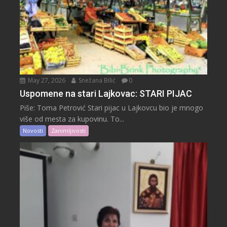
May 27, 2026
Snežana Bilić
0
Uspomene na stari Lajkovac: STARI PIJAC
Piše: Toma Petrović Stari pijac u Lajkovcu bio je mnogo
više od mesta za kupovinu. To...
Novosti
Zanimljivosti