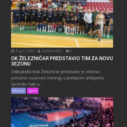
Aug 3, 2026
Snežana Bilić
0
OK ŽELEZNIČAR PREDSTAVIO TIM ZA NOVU
SEZONU
Odbojkaški klub Železničar predstavio je večeras
ponosno na prvom treningu u prelepom ambijentu
Sportske hale u...
Novosti
Sport