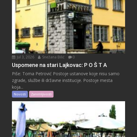
Jul 3, 2026
Snežana Bilić
0
Uspomene na stari Lajkovac: P O Š T A
Piše: Toma Petrović Postoje ustanove koje nisu samo
zgrade, službe ili državne institucije. Postoje mesta
koja...
Novosti
Zanimljivosti