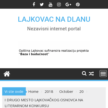
Skip
to
content
LAJKOVAC NA DLANU
Nezavisni internet portal
Vi ste ovde
Home
2018
October
20
I DRUGO MESTO LAJKOVAČKOG OSNOVCA NA
LITERARNOM KONKURSU