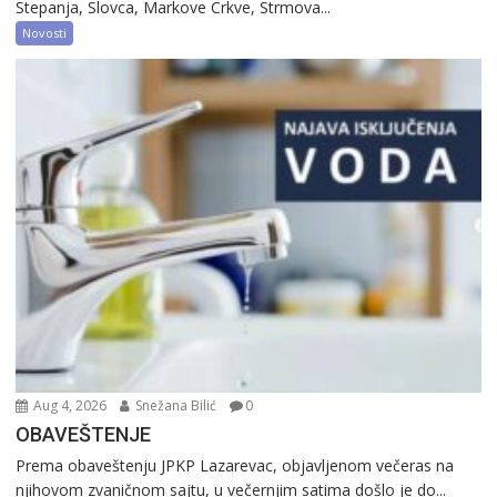
Stepanja, Slovca, Markove Crkve, Strmova...
Novosti
Aug 4, 2026
Snežana Bilić
0
OBAVEŠTENJE
Prema obaveštenju JPKP Lazarevac, objavljenom večeras na
njihovom zvaničnom sajtu, u večernjim satima došlo je do...