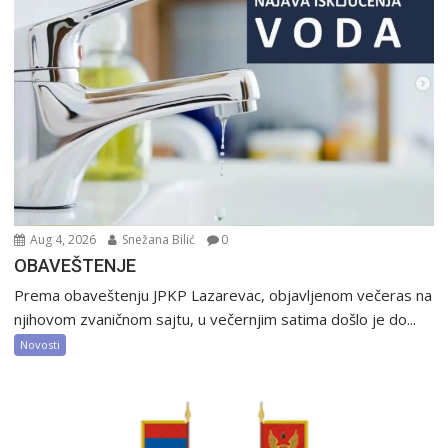
Aug 4, 2026
Snežana Bilić
0
OBAVEŠTENJE
Prema obaveštenju JPKP Lazarevac, objavljenom večeras na
njihovom zvaničnom sajtu, u večernjim satima došlo je do...
Novosti