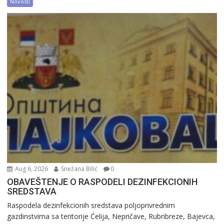
Novosti
Aug 6, 2026
Snežana Bilić
0
OBAVEŠTENJE O RASPODELI DEZINFEKCIONIH
SREDSTAVA
Raspodela dezinfekcionih sredstava poljoprivrednim
gazdinstvima sa teritorije Ćelija, Nepričave, Rubribreze, Bajevca,