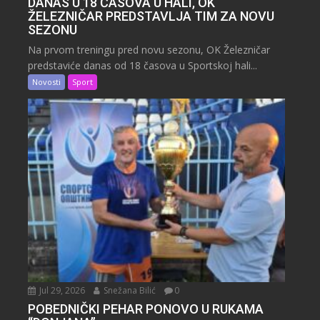
DANAS U 18 ČASOVA U HALI, OK
ŽELEZNIČAR PREDSTAVLJA TIM ZA NOVU
SEZONU
Na prvom treningu pred novu sezonu, OK Železničar
predstaviće danas od 18 časova u Sportskoj hali...
Novosti
Sport
Jul 29, 2026
Snežana Bilić
0
POBEDNIČKI PEHAR PONOVO U RUKAMA