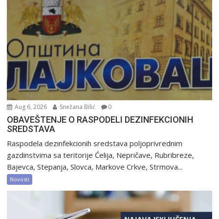
Aug 6, 2026
Snežana Bilić
0
OBAVEŠTENJE O RASPODELI DEZINFEKCIONIH
SREDSTAVA
Raspodela dezinfekcionih sredstava poljoprivrednim
gazdinstvima sa teritorije Ćelija, Nepričave, Rubribreze,
Bajevca, Stepanja, Slovca, Markove Crkve, Strmova...
Novosti