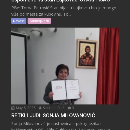
Piše: Toma Petrović Stari pijac u Lajkovcu bio je mnogo
više od mesta za kupovinu. To...
Novosti
Zanimljivosti
May 6, 2026
Snežana Bilić
0
RETKI LJUDI: SONJA MILOVANOVIĆ
Sonja Milovanović je nastavnica srpskog jezika i
književnosti u OŠ „Mile Dubljević“ u Lajkovcu, srpska