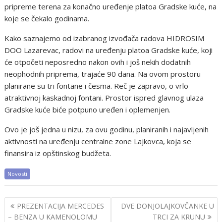
pripreme terena za konačno uređenje platoa Gradske kuće, na
koje se čekalo godinama.
Kako saznajemo od izabranog izvođača radova HIDROSIM
DOO Lazarevac, radovi na uređenju platoa Gradske kuće, koji
će otpočeti neposredno nakon ovih i još nekih dodatnih
neophodnih priprema, trajaće 90 dana. Na ovom prostoru
planirane su tri fontane i česma. Reč je zapravo, o vrlo
atraktivnoj kaskadnoj fontani. Prostor ispred glavnog ulaza
Gradske kuće biće potpuno uređen i oplemenjen.
Ovo je još jedna u nizu, za ovu godinu, planiranih i najavljenih
aktivnosti na uređenju centralne zone Lajkovca, koja se
finansira iz opštinskog budžeta.
Novosti
Post
PREZENTACIJA MERCEDES
DVE DONJOLAJKOVČANKE U
navigation
– BENZA U KAMENOLOMU
TRCI ZA KRUNU