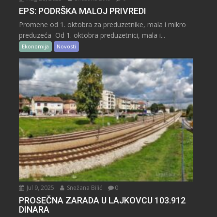
EPS: PODRŠKA MALOJ PRIVREDI
Promene od 1. oktobra za preduzetnike, mala i mikro
preduzeća Od 1. oktobra preduzetnici, mala i...
Ekonomija
Novosti
Jul 9, 2025
Snežana Bilić
0
PROSEČNA ZARADA U LAJKOVCU 103.912
DINARA