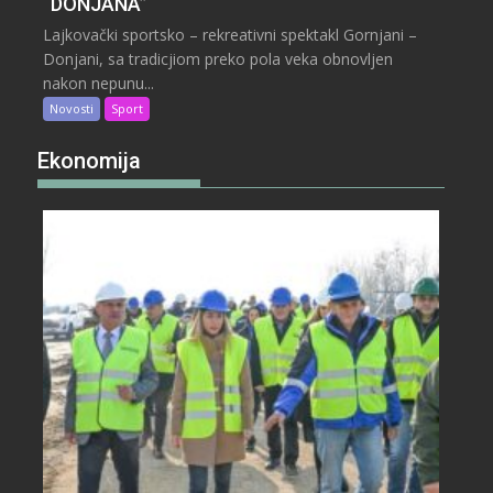
“DONJANA”
Lajkovački sportsko – rekreativni spektakl Gornjani –
Donjani, sa tradicjiom preko pola veka obnovljen
nakon nepunu...
Novosti
Sport
Ekonomija