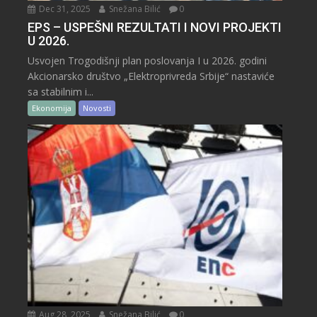
Dec 31, 2025
Snežana Bilić
0
EPS – USPEŠNI REZULTATI I NOVI PROJEKTI
U 2026.
Usvojen Trogodišnji plan poslovanja I u 2026. godini
Akcionarsko društvo „Elektroprivreda Srbije“ nastaviće
sa stabilnim i...
Ekonomija
Novosti
Aug 28, 2025
Snežana Bilić
0