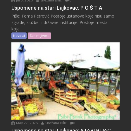
Jul 3, 2026
Snežana Bilić
0
Uspomene na stari Lajkovac: P O Š T A
Piše: Toma Petrović Postoje ustanove koje nisu samo
zgrade, službe ili državne institucije. Postoje mesta
koja...
Novosti
Zanimljivosti
May 27, 2026
Snežana Bilić
0
Uspomene na stari Lajkovac: STARI PIJAC