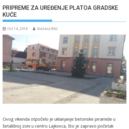
PRIPREME ZA UREĐENJE PLATOA GRADSKE
KUĆE
Oct 14, 2018
Snežana Bilić
Ovog vikenda otpočelo je uklanjanje betonske piramide u
šetališnoj zoni u centru Lajkovca, što je zapravo početak