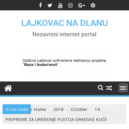
Skip
to
content
LAJKOVAC NA DLANU
Nezavisni internet portal
Vi ste ovde
Home
2018
October
14
PRIPREME ZA UREĐENJE PLATOA GRADSKE KUĆE