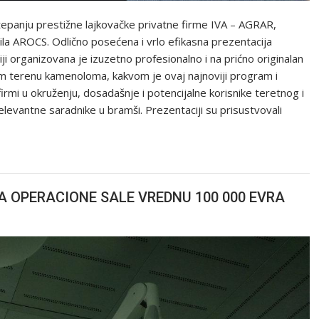
panju prestižne lajkovačke privatne firme IVA – AGRAR,
ila AROCS. Odlično posećena i vrlo efikasna prezentacija
i organizovana je izuzetno profesionalno i na prićno originalan
nom terenu kamenoloma, kakvom je ovaj najnoviji program i
irmi u okruženju, dosadašnje i potencijalne korisnike teretnog i
vantne saradnike u bramši. Prezentaciji su prisustvovali
A OPERACIONE SALE VREDNU 100 000 EVRA