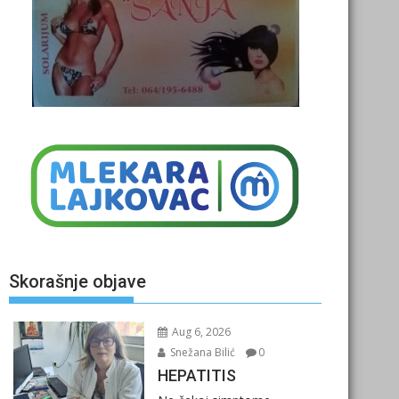
Skorašnje objave
Aug 6, 2026
Snežana Bilić
0
HEPATITIS