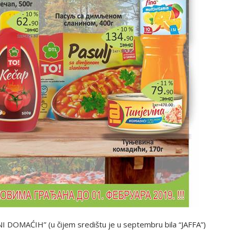
I DOMAĆIH” (u čijem središtu je u septembru bila “JAFFA”)