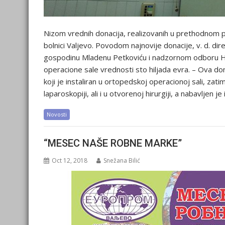
Nizom vrednih donacija, realizovanih u prethodnom pe
bolnici Valjevo. Povodom najnovije donacije, v. d. dir
gospodinu Mladenu Petkoviću i nadzornom odboru HK 
operacione sale vrednosti sto hiljada evra. – Ova do
koji je instaliran u ortopedskoj operacionoj sali, zatim
laparoskopiji, ali i u otvorenoj hirurgiji, a nabavljen je
Novosti
“MESEC NAŠE ROBNE MARKE”
Oct 12, 2018
Snežana Bilić