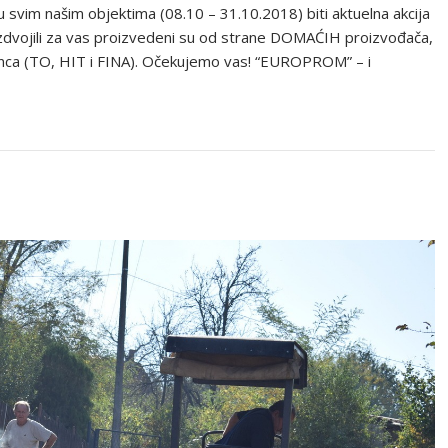
m našim objektima (08.10 – 31.10.2018) biti aktuelna akcija
vojili za vas proizvedeni su od strane DOMAĆIH proizvođača,
ca (TO, HIT i FINA). Očekujemo vas! “EUROPROM” – i