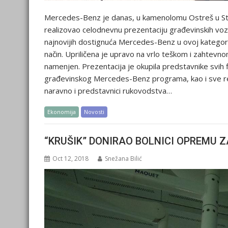
Mercedes-Benz je danas, u kamenolomu Ostreš u Ste
realizovao celodnevnu prezentaciju građevinskih voz
najnovijih dostignuća Mercedes-Benz u ovoj kategorij
način. Upriličena je upravo na vrlo teškom i zahtev
namenjen. Prezentacija je okupila predstavnike svih f
građevinskog Mercedes-Benz programa, kao i sve rele
naravno i predstavnici rukovodstva…
Ekonomija
Novosti
“KRUŠIK” DONIRAO BOLNICI OPREMU Z
Oct 12, 2018
Snežana Bilić