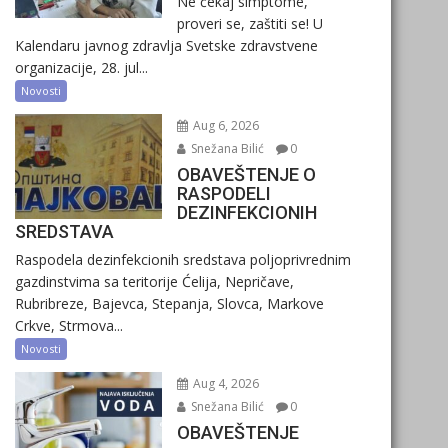
Ne čekaj simptome,
proveri se, zaštiti se! U
Kalendaru javnog zdravlja Svetske zdravstvene
organizacije, 28. jul...
Novosti
Aug 6, 2026
Snežana Bilić
0
OBAVEŠTENJE O
RASPODELI
DEZINFEKCIONIH
SREDSTAVA
Raspodela dezinfekcionih sredstava poljoprivrednim
gazdinstvima sa teritorije Ćelija, Nepričave,
Rubribreze, Bajevca, Stepanja, Slovca, Markove
Crkve, Strmova...
Novosti
Aug 4, 2026
Snežana Bilić
0
OBAVEŠTENJE