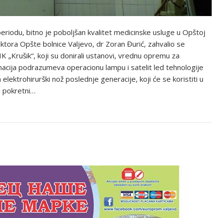
riodu, bitno je poboljšan kvalitet medicinske usluge u Opštoj
ektora Opšte bolnice Valjevo, dr Zoran Đurić, zahvalio se
„Krušik“, koji su donirali ustanovi, vrednu opremu za
nacija podrazumeva operacionu lampu i satelit led tehnologije
 elektrohirurški nož poslednje generacije, koji će se koristiti u
 i pokretni…