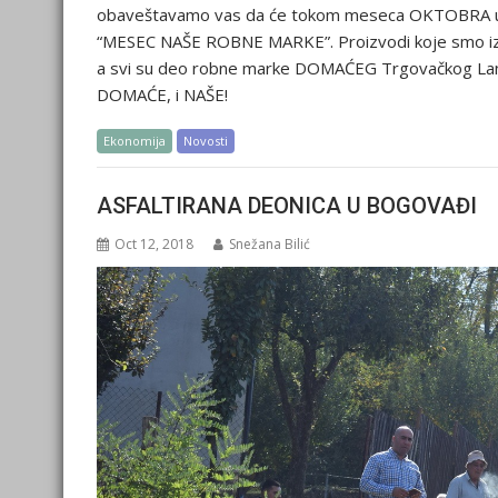
obaveštavamo vas da će tokom meseca OKTOBRA u svi
“MESEC NAŠE ROBNE MARKE”. Proizvodi koje smo izd
a svi su deo robne marke DOMAĆEG Trgovačkog Lan
DOMAĆE, i NAŠE!
Ekonomija
Novosti
ASFALTIRANA DEONICA U BOGOVAĐI
Oct 12, 2018
Snežana Bilić