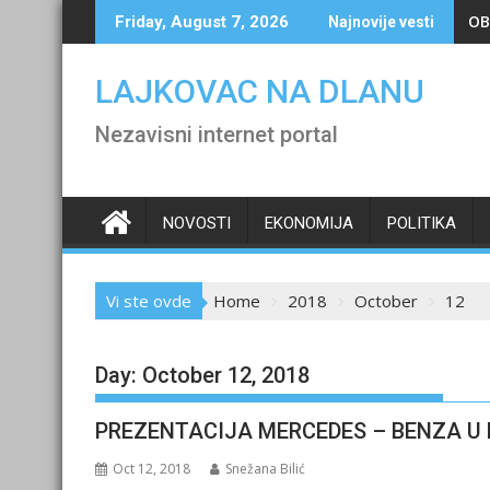
Skip
OB
Friday, August 7, 2026
Najnovije vesti
to
content
LAJKOVAC NA DLANU
Nezavisni internet portal
NOVOSTI
EKONOMIJA
POLITIKA
Vi ste ovde
Home
2018
October
12
Day:
October 12, 2018
PREZENTACIJA MERCEDES – BENZA U
Oct 12, 2018
Snežana Bilić