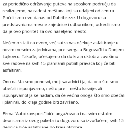
za periodično održavanje puteva na seoskom području da
realizujemo, na radost meštana koji su udaljeni od centra.
Počeli smo evo danas od Rubribreze. U dogovoru sa
predstavnicima mesne zajednice i odbornikom, odredili smo
da je ovo prioritet za ovo naseljeno mesto.
Nećemo stati na ovom, već sutra nas očekuje asfaltiranje u
novim mesnim zajednicama, pre svega u Bogovađi i u Donjem
Lajkovcu. Takođe, očekujemo da do kraja oktobra završimo
sve radove na svih 15 planiranih putnih pravaca koji će biti
asfaltirani.
Ono na šta smo ponosni, moji saradnici i ja, da ono što smo
obećali i ispunjavamo, nešto pre – nešto kasnije, ali
ispunjavamo! Ja se nadam, da će većina onoga što smo obećali
i planirali, do kraja godine biti završeno.
Firma “Autotransport” biće angažovana i na svim ostalim
deonicama iz ovog paketa i u dogovoru sa izvođačem, svih 15
deonica biće asfaltirane do kraja oktobra.