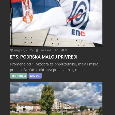
Aug 28, 2025
Snežana Bilić
0
EPS: PODRŠKA MALOJ PRIVREDI
Promene od 1. oktobra za preduzetnike, mala i mikro
preduzeća Od 1. oktobra preduzetnici, mala i...
Ekonomija
Novosti