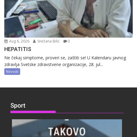
Aug 6, 2026
Snežana Bilić
0
HEPATITIS
Ne čekaj simptome, proveri se, zaštiti se! U Kalendaru javnog
zdravlja Svetske zdravstvene organizacije, 28. jul...
Novosti
Sport