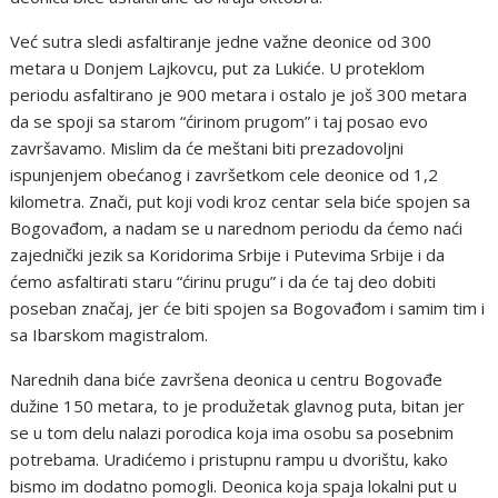
Već sutra sledi asfaltiranje jedne važne deonice od 300
metara u Donjem Lajkovcu, put za Lukiće. U proteklom
periodu asfaltirano je 900 metara i ostalo je još 300 metara
da se spoji sa starom “ćirinom prugom” i taj posao evo
završavamo. Mislim da će meštani biti prezadovoljni
ispunjenjem obećanog i završetkom cele deonice od 1,2
kilometra. Znači, put koji vodi kroz centar sela biće spojen sa
Bogovađom, a nadam se u narednom periodu da ćemo naći
zajednički jezik sa Koridorima Srbije i Putevima Srbije i da
ćemo asfaltirati staru “ćirinu prugu” i da će taj deo dobiti
poseban značaj, jer će biti spojen sa Bogovađom i samim tim i
sa Ibarskom magistralom.
Narednih dana biće završena deonica u centru Bogovađe
dužine 150 metara, to je produžetak glavnog puta, bitan jer
se u tom delu nalazi porodica koja ima osobu sa posebnim
potrebama. Uradićemo i pristupnu rampu u dvorištu, kako
bismo im dodatno pomogli. Deonica koja spaja lokalni put u