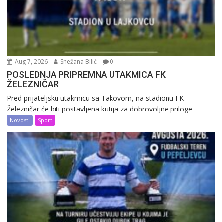
Aug 7, 2026
Snežana Bilić
0
POSLEDNJA PRIPREMNA UTAKMICA FK
ŽELEZNIČAR
Pred prijateljsku utakmicu sa Takovom, na stadionu FK
Železničar će biti postavljena kutija za dobrovoljne priloge...
Novosti
Sport