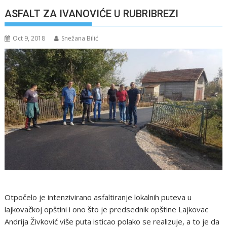
ASFALT ZA IVANOVIĆE U RUBRIBREZI
Oct 9, 2018
Snežana Bilić
Otpočelo je intenzivirano asfaltiranje lokalnih puteva u
lajkovačkoj opštini i ono što je predsednik opštine Lajkovac
Andrija Živković više puta isticao polako se realizuje, a to je da