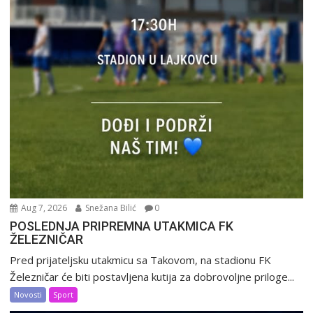
Aug 7, 2026
Snežana Bilić
0
POSLEDNJA PRIPREMNA UTAKMICA FK
ŽELEZNIČAR
Pred prijateljsku utakmicu sa Takovom, na stadionu FK
Železničar će biti postavljena kutija za dobrovoljne priloge...
Novosti
Sport