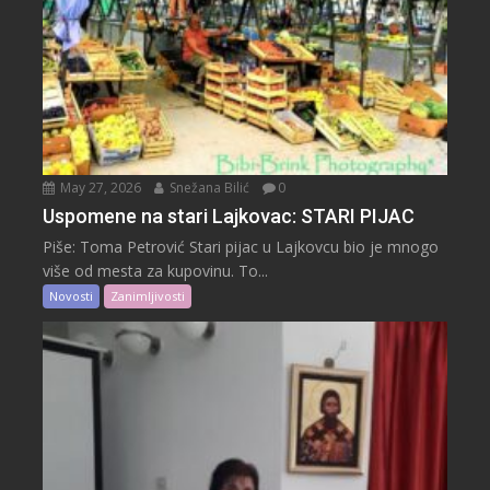
May 27, 2026
Snežana Bilić
0
Uspomene na stari Lajkovac: STARI PIJAC
Piše: Toma Petrović Stari pijac u Lajkovcu bio je mnogo
više od mesta za kupovinu. To...
Novosti
Zanimljivosti