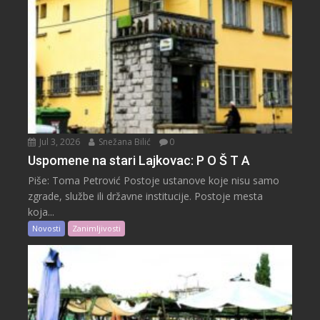
Jul 3, 2026
Snežana Bilić
0
Uspomene na stari Lajkovac: P O Š T A
Piše: Toma Petrović Postoje ustanove koje nisu samo
zgrade, službe ili državne institucije. Postoje mesta
koja...
Novosti
Zanimljivosti