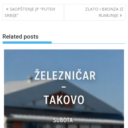
Post
SAOPŠTENJE JP “PUTEVI
ZLATO I BRONZA IZ
navigation
SRBIJE”
RUMUNIJE
Related posts