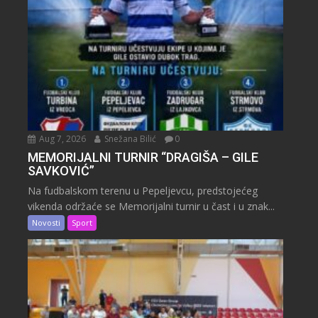
Aug 7, 2026
Snežana Bilić
0
MEMORIJALNI TURNIR “DRAGIŠA – GILE
SAVKOVIĆ”
Na fudbalskom terenu u Pepeljevcu, predstojećeg
vikenda održaće se Memorijalni turnir u čast i u znak...
Novosti
Sport