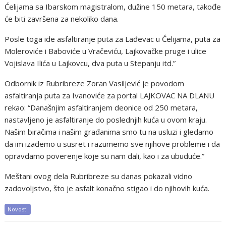
Ćelijama sa Ibarskom magistralom, dužine 150 metara, takođe
će biti završena za nekoliko dana.
Posle toga ide asfaltiranje puta za Lađevac u Ćelijama, puta za
Moleroviće i Baboviće u Vračeviću, Lajkovačke pruge i ulice
Vojislava Ilića u Lajkovcu, dva puta u Stepanju itd.”
Odbornik iz Rubribreze Zoran Vasiljević je povodom
asfaltiranja puta za Ivanoviće za portal LAJKOVAC NA DLANU
rekao: “Današnjim asfaltiranjem deonice od 250 metara,
nastavljeno je asfaltiranje do poslednjih kuća u ovom kraju.
Našim biračima i našim građanima smo tu na usluzi i gledamo
da im izađemo u susret i razumemo sve njihove probleme i da
opravdamo poverenje koje su nam dali, kao i za ubuduće.”
Meštani ovog dela Rubribreze su danas pokazali vidno
zadovoljstvo, što je asfalt konačno stigao i do njihovih kuća.
Novosti