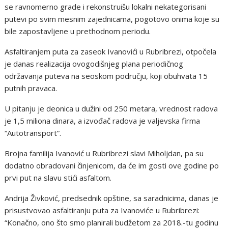
se ravnomerno grade i rekonstruišu lokalni nekategorisani
putevi po svim mesnim zajednicama, pogotovo onima koje su
bile zapostavljene u prethodnom periodu.
Asfaltiranjem puta za zaseok Ivanovići u Rubribrezi, otpočela
je danas realizacija ovogodišnjeg plana periodičnog
održavanja puteva na seoskom području, koji obuhvata 15
putnih pravaca.
U pitanju je deonica u dužini od 250 metara, vrednost radova
je 1,5 miliona dinara, a izvođač radova je valjevska firma
“Autotransport”.
Brojna familija Ivanović u Rubribrezi slavi Miholjdan, pa su
dodatno obradovani činjenicom, da će im gosti ove godine po
prvi put na slavu stići asfaltom.
Andrija Živković, predsednik opštine, sa saradnicima, danas je
prisustvovao asfaltiranju puta za Ivanoviće u Rubribrezi:
“Konačno, ono što smo planirali budžetom za 2018.-tu godinu