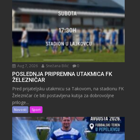
Aug 7, 2026
Snežana Bilić
0
POSLEDNJA PRIPREMNA UTAKMICA FK
ŽELEZNIČAR
Pred prijateljsku utakmicu sa Takovom, na stadionu FK
Železničar će biti postavljena kutija za dobrovoljne
priloge...
Novosti
Sport