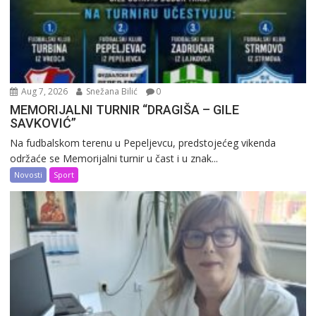
Aug 7, 2026
Snežana Bilić
0
MEMORIJALNI TURNIR “DRAGIŠA – GILE
SAVKOVIĆ”
Na fudbalskom terenu u Pepeljevcu, predstojećeg vikenda
održaće se Memorijalni turnir u čast i u znak...
Novosti
Sport