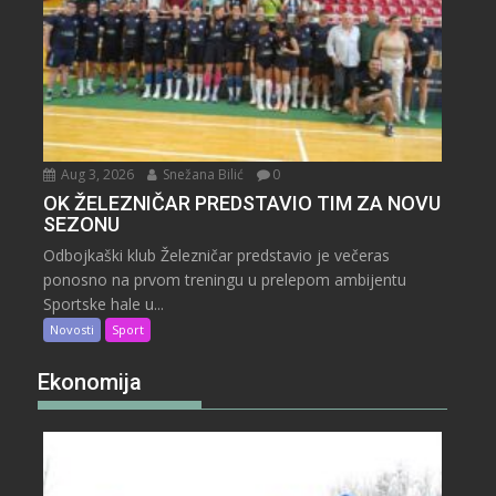
Aug 3, 2026
Snežana Bilić
0
OK ŽELEZNIČAR PREDSTAVIO TIM ZA NOVU
SEZONU
Odbojkaški klub Železničar predstavio je večeras
ponosno na prvom treningu u prelepom ambijentu
Sportske hale u...
Novosti
Sport
Ekonomija