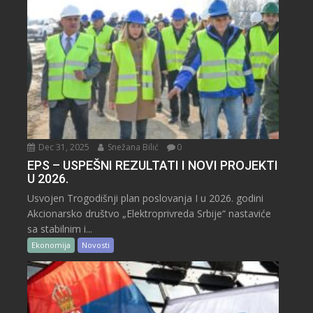
Dec 31, 2025
Snežana Bilić
0
EPS – USPEŠNI REZULTATI I NOVI PROJEKTI
U 2026.
Usvojen Trogodišnji plan poslovanja I u 2026. godini
Akcionarsko društvo „Elektroprivreda Srbije“ nastaviće
sa stabilnim i...
Ekonomija
Novosti