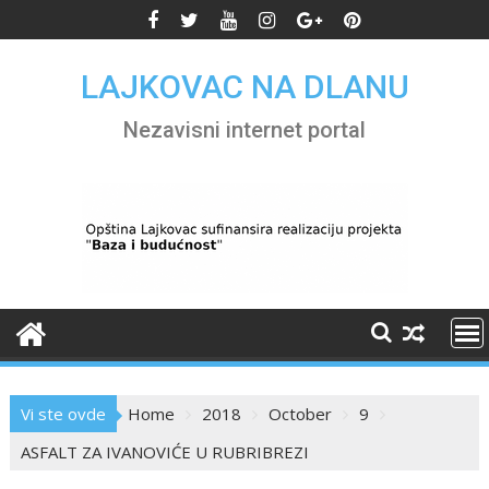
Skip
to
content
LAJKOVAC NA DLANU
Nezavisni internet portal
Vi ste ovde
Home
2018
October
9
ASFALT ZA IVANOVIĆE U RUBRIBREZI