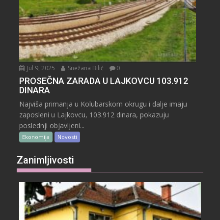
Jul 9, 2025
Snežana Bilić
0
PROSEČNA ZARADA U LAJKOVCU 103.912
DINARA
Najviša primanja u Kolubarskom okrugu i dalje imaju
zaposleni u Lajkovcu, 103.912 dinara, pokazuju
poslednji objavljeni...
Ekonomija
Novosti
Zanimljivosti