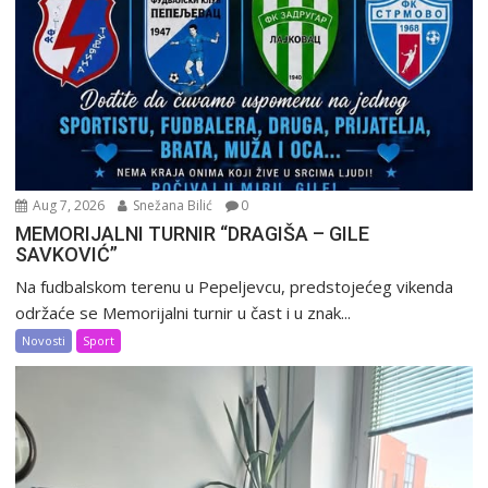
Aug 7, 2026
Snežana Bilić
0
MEMORIJALNI TURNIR “DRAGIŠA – GILE
SAVKOVIĆ”
Na fudbalskom terenu u Pepeljevcu, predstojećeg vikenda
održaće se Memorijalni turnir u čast i u znak...
Novosti
Sport