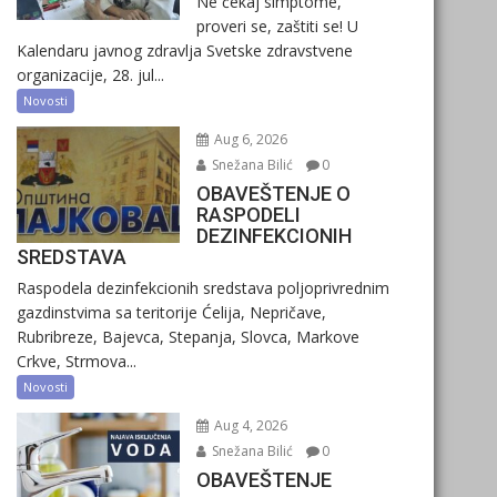
Ne čekaj simptome,
proveri se, zaštiti se! U
Kalendaru javnog zdravlja Svetske zdravstvene
organizacije, 28. jul...
Novosti
Aug 6, 2026
Snežana Bilić
0
OBAVEŠTENJE O
RASPODELI
DEZINFEKCIONIH
SREDSTAVA
Raspodela dezinfekcionih sredstava poljoprivrednim
gazdinstvima sa teritorije Ćelija, Nepričave,
Rubribreze, Bajevca, Stepanja, Slovca, Markove
Crkve, Strmova...
Novosti
Aug 4, 2026
Snežana Bilić
0
OBAVEŠTENJE