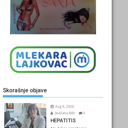
Skorašnje objave
Aug 6, 2026
Snežana Bilić
0
HEPATITIS