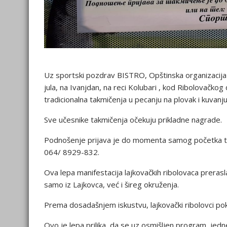
Uz sportski pozdrav BISTRO, Opštinska organizacija 
jula, na Ivanjdan, na reci Kolubari , kod Ribolovačko
tradicionalna takmičenja u pecanju na plovak i kuvanju
Sve učesnike takmičenja očekuju prikladne nagrade.
Podnošenje prijava je do momenta samog početka takm
064/ 8929-832.
Ova lepa manifestacija lajkovačkih ribolovaca prerasla j
samo iz Lajkovca, već i šireg okruženja.
Prema dosadašnjem iskustvu, lajkovački ribolovci pokaz
Ovo je lepa prilika, da se uz osmišljen program, jedn