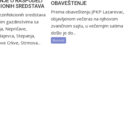
NJE O RASPODELI
OBAVEŠTENJE
CIONIH SREDSTAVA
Prema obaveštenju JPKP Lazarevac,
zinfekcionih sredstava
objavljenom večeras na njihovom
nim gazdinstvima sa
zvaničnom sajtu, u večernjim satima
ija, Nepričave,
došlo je do...
Bajevca, Stepanja,
Novosti
ve Crkve, Strmova...