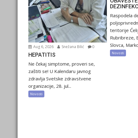
OBAVEŠTE
DEZINFEK
Raspodela de
poljoprivred
teritorije Ćel
Rubribreze, 
Slovca, Marko
Aug 6, 2026
Snežana Bilić
0
Novosti
HEPATITIS
Ne čekaj simptome, proveri se,
zaštiti se! U Kalendaru javnog
zdravlja Svetske zdravstvene
organizacije, 28. jul...
Novosti