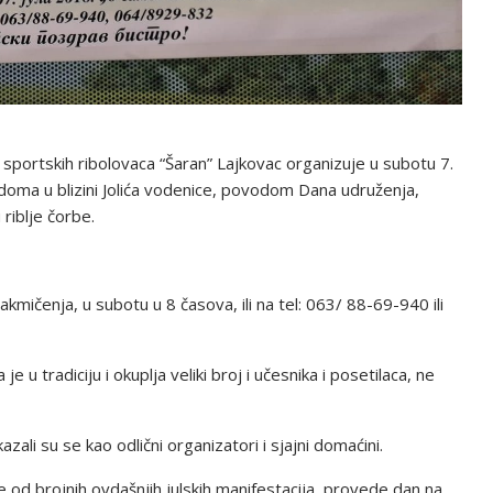
sportskih ribolovaca “Šaran” Lajkovac organizuje u subotu 7.
g doma u blizini Jolića vodenice, povodom Dana udruženja,
 riblje čorbe.
ičenja, u subotu u 8 časova, ili na tel: 063/ 88-69-940 ili
e u tradiciju i okuplja veliki broj i učesnika i posetilaca, ne
ali su se kao odlični organizatori i sjajni domaćini.
e od brojnih ovdašnjih julskih manifestacija, provede dan na