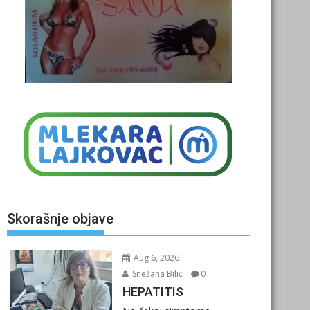
Skorašnje objave
Aug 6, 2026
Snežana Bilić
0
HEPATITIS