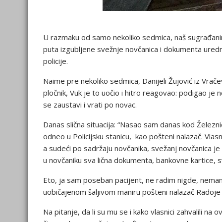
U razmaku od samo nekoliko sedmica, naš sugrađanin 
puta izgubljene svežnje novčanica i dokumenta uredn
policije.
Naime pre nekoliko sedmica, Danijeli Žujović iz Vrače
pločnik, Vuk je to uočio i hitro reagovao: podigao je 
se zaustavi i vrati po novac.
Danas slična situacija: “Nasao sam danas kod Železni
odneo u Policijsku stanicu, kao pošteni nalazač. Vlas
a sudeći po sadržaju novčanika, svežanj novčanica je
u novčaniku sva lična dokumenta, bankovne kartice, 
Eto, ja sam poseban pacijent, ne radim nigde, nemam
uobičajenom šaljivom maniru pošteni nalazač Radoj
Na pitanje, da li su mu se i kako vlasnici zahvalili n