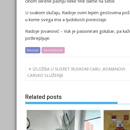
činom skrene pažnju neke fine dame na sebe.
U svakom slučaju, Radoje ovim lepim gestovima pošte
u kome svega ima a ljudskosti ponestaje.
Radoje Jovanović – Vuk je pasionirani golubar, pa kaž
potkrepljuje.
Novosti
Zanimljivosti
Post
IZLOŽBA U SUSRET RUSKOM CARU ,ROMANOVI-
navigation
CARSKO SLUŽENJE
Related posts