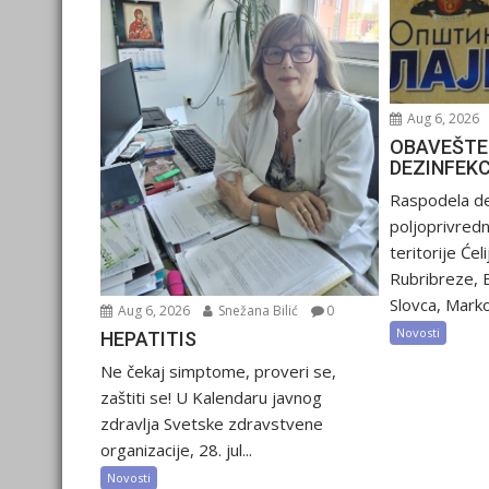
Aug 6, 2026
OBAVEŠTE
DEZINFEK
Raspodela de
poljoprivred
teritorije Ćel
Rubribreze, 
Slovca, Marko
Aug 6, 2026
Snežana Bilić
0
Novosti
HEPATITIS
Ne čekaj simptome, proveri se,
zaštiti se! U Kalendaru javnog
zdravlja Svetske zdravstvene
organizacije, 28. jul...
Novosti