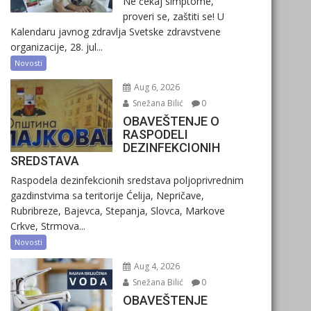
Ne čekaj simptome,
proveri se, zaštiti se! U
Kalendaru javnog zdravlja Svetske zdravstvene
organizacije, 28. jul...
Novosti
Aug 6, 2026
Snežana Bilić
0
OBAVEŠTENJE O
RASPODELI
DEZINFEKCIONIH
SREDSTAVA
Raspodela dezinfekcionih sredstava poljoprivrednim
gazdinstvima sa teritorije Ćelija, Nepričave,
Rubribreze, Bajevca, Stepanja, Slovca, Markove
Crkve, Strmova...
Novosti
Aug 4, 2026
Snežana Bilić
0
OBAVEŠTENJE