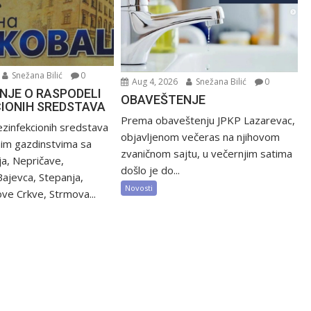
Snežana Bilić
0
Aug 4, 2026
Snežana Bilić
0
NJE O RASPODELI
OBAVEŠTENJE
CIONIH SREDSTAVA
Prema obaveštenju JPKP Lazarevac,
zinfekcionih sredstava
objavljenom večeras na njihovom
nim gazdinstvima sa
zvaničnom sajtu, u večernjim satima
ija, Nepričave,
došlo je do...
Bajevca, Stepanja,
Novosti
ve Crkve, Strmova...