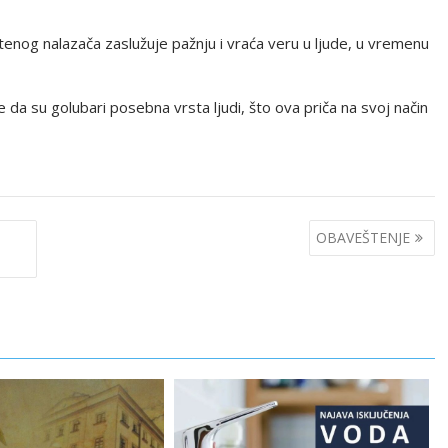
nog nalazača zaslužuje pažnju i vraća veru u ljude, u vremenu
e da su golubari posebna vrsta ljudi, što ova priča na svoj način
OBAVEŠTENJE