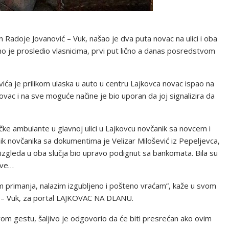
Radoje Jovanović – Vuk, našao je dva puta novac na ulici i oba
o je prosledio vlasnicima, prvi put lično a danas posredstvom
vića je prilikom ulaska u auto u centru Lajkovca novac ispao na
novac i na sve moguće načine je bio uporan da joj signalizira da
čke ambulante u glavnoj ulici u Lajkovcu novčanik sa novcem i
nik novčanika sa dokumentima je Velizar Milošević iz Pepeljevca,
 izgleda u oba slučja bio upravo podignut sa bankomata. Bila su
sve…
 primanja, nalazim izgubljeno i pošteno vraćam”, kaže u svom
e – Vuk, za portal LAJKOVAC NA DLANU.
a ovom gestu, šaljivo je odgovorio da će biti presrećan ako ovim