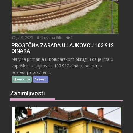
Jul 9, 2025
Snežana Bilić
0
PROSEČNA ZARADA U LAJKOVCU 103.912
DINARA
Najviša primanja u Kolubarskom okrugu i dalje imaju
zaposleni u Lajkovcu, 103.912 dinara, pokazuju
poslednji objavljeni...
Ekonomija
Novosti
Zanimljivosti