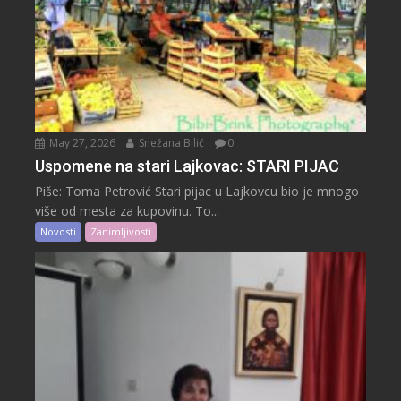
May 27, 2026
Snežana Bilić
0
Uspomene na stari Lajkovac: STARI PIJAC
Piše: Toma Petrović Stari pijac u Lajkovcu bio je mnogo
više od mesta za kupovinu. To...
Novosti
Zanimljivosti