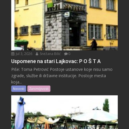
Jul 3, 2026
Snežana Bilić
0
Uspomene na stari Lajkovac: P O Š T A
Piše: Toma Petrović Postoje ustanove koje nisu samo
zgrade, službe ili državne institucije. Postoje mesta
koja...
Novosti
Zanimljivosti