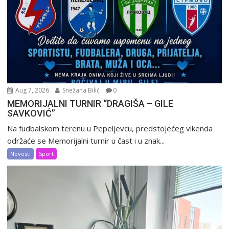
Aug 7, 2026
Snežana Bilić
0
MEMORIJALNI TURNIR “DRAGIŠA – GILE
SAVKOVIĆ”
Na fudbalskom terenu u Pepeljevcu, predstojećeg vikenda
održaće se Memorijalni turnir u čast i u znak...
Novosti
Sport