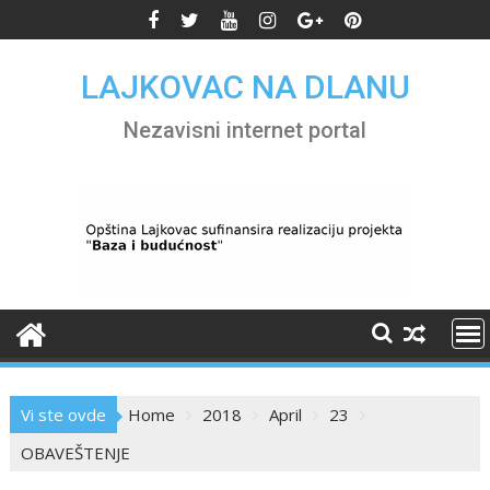
Skip
to
content
LAJKOVAC NA DLANU
Nezavisni internet portal
Vi ste ovde
Home
2018
April
23
OBAVEŠTENJE