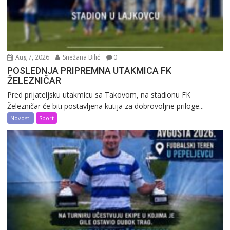
Aug 7, 2026
Snežana Bilić
0
POSLEDNJA PRIPREMNA UTAKMICA FK
ŽELEZNIČAR
Pred prijateljsku utakmicu sa Takovom, na stadionu FK
Železničar će biti postavljena kutija za dobrovoljne priloge...
Novosti
Sport