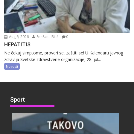
Aug 6, 2026
Snežana Bilić
0
HEPATITIS
Ne čekaj simptome, proveri se, zaštiti se! U Kalendaru javnog
zdravlja Svetske zdravstvene organizacije, 28. jul...
Novosti
Sport