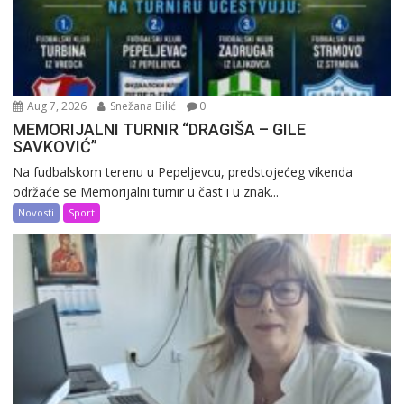
Aug 7, 2026
Snežana Bilić
0
MEMORIJALNI TURNIR “DRAGIŠA – GILE
SAVKOVIĆ”
Na fudbalskom terenu u Pepeljevcu, predstojećeg vikenda
održaće se Memorijalni turnir u čast i u znak...
Novosti
Sport