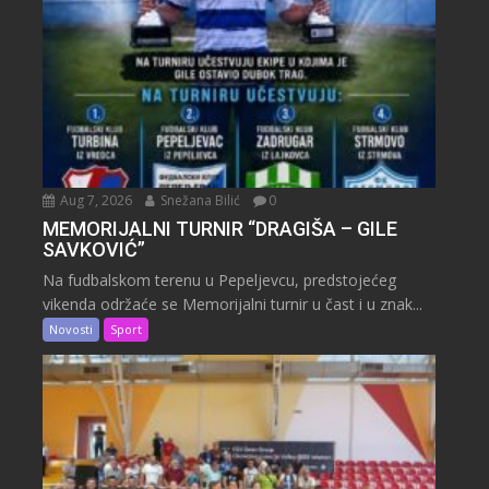
Aug 7, 2026
Snežana Bilić
0
MEMORIJALNI TURNIR “DRAGIŠA – GILE
SAVKOVIĆ”
Na fudbalskom terenu u Pepeljevcu, predstojećeg
vikenda održaće se Memorijalni turnir u čast i u znak...
Novosti
Sport