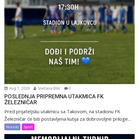
Aug 7, 2026
Snežana Bilić
0
POSLEDNJA PRIPREMNA UTAKMICA FK
ŽELEZNIČAR
Pred prijateljsku utakmicu sa Takovom, na stadionu FK
Železničar će biti postavljena kutija za dobrovoljne priloge...
Novosti
Sport