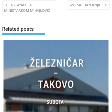
Post
SASTANAK SA
SVETSKI DAN KNJIGE
navigation
MINISTARKOM MIHAJLOVIĆ
Related posts