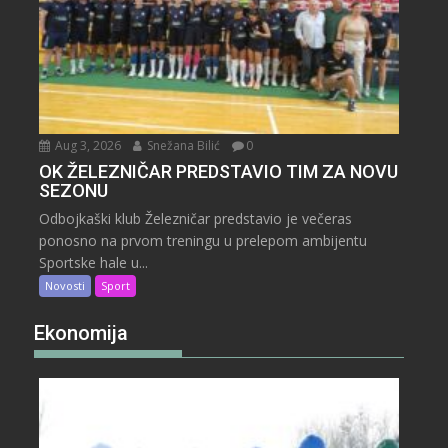
Aug 3, 2026
Snežana Bilić
0
OK ŽELEZNIČAR PREDSTAVIO TIM ZA NOVU
SEZONU
Odbojkaški klub Železničar predstavio je večeras
ponosno na prvom treningu u prelepom ambijentu
Sportske hale u...
Novosti
Sport
Ekonomija