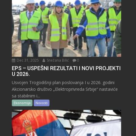
Dec 31, 2025
Snežana Bilić
0
EPS – USPEŠNI REZULTATI I NOVI PROJEKTI
U 2026.
Usvojen Trogodišnji plan poslovanja I u 2026. godini
Akcionarsko društvo „Elektroprivreda Srbije“ nastaviće
sa stabilnim i...
Ekonomija
Novosti