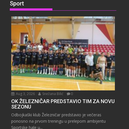
Sport
Aug 3, 2026
Snežana Bilić
0
OK ŽELEZNIČAR PREDSTAVIO TIM ZA NOVU
SEZONU
Odbojkaški klub Železničar predstavio je večeras
ponosno na prvom treningu u prelepom ambijentu
Sportske hale u...