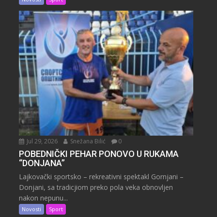
Jul 29, 2026
Snežana Bilić
0
POBEDNIČKI PEHAR PONOVO U RUKAMA
“DONJANA”
Lajkovački sportsko – rekreativni spektakl Gornjani –
Donjani, sa tradicjiom preko pola veka obnovljen
nakon nepunu...
Novosti
Sport