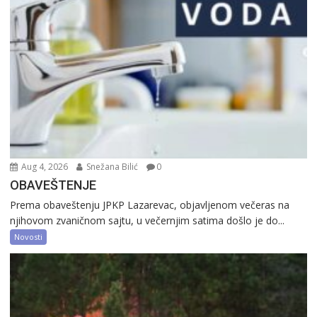
Aug 4, 2026
Snežana Bilić
0
OBAVEŠTENJE
Prema obaveštenju JPKP Lazarevac, objavljenom večeras na
njihovom zvaničnom sajtu, u večernjim satima došlo je do...
Novosti