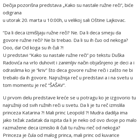
Dečija pozorišna predstava „Kako su nastale ružne reči“, biće
odigrana
u utorak 20. marta u 10:00h, u velikoj sali Oštine Lajkovac.
“Da li deca izmišljaju ružne reči? Ne. Da li deca smeju da
govore ružne reči? Ne bi trebao. Da li su ih čuo od nekoga?
Ooo, da! Od koga su ih čuli ?!
U predstavi “Kako su nastale ružne reči” po tekstu Duška
Radovića na vrlo duhovit i zanimljiv način objašnjeno je deci a i
odraslima ko je “kriv” što deca govore ružne reči i zašto ne bi
trebalo da ih govore. Najružnija reč u predstavi a i na svetu u
tom momentu je reč “ŠAŠAV”.
U prvom delu predstave kreće se u potragu ko je izgovorio tu
najružniji od svih ružnih reči u svetu. Da li je tu reč izmslila
princeza Katarina ?! Mali princ Leopold ?! Mudra dadilja ima
jako težak zadatak da ispita da li je neko od ovo dvoje po malo
razmažene deca izmislio ili čuli tu ružnu rieč od nekoga?
Princeza je čula od malog princa, mali princ od kuvarice