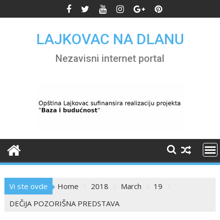
Skip
to
content
LAJKOVAC NA DLANU
Nezavisni internet portal
Vi ste ovde
Home
2018
March
19
DEČiJA POZORIŠNA PREDSTAVA