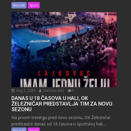
Novosti
Sport
Aug 3, 2026
Snežana Bilić
0
DANAS U 18 ČASOVA U HALI, OK
ŽELEZNIČAR PREDSTAVLJA TIM ZA NOVU
SEZONU
Na prvom treningu pred novu sezonu, OK Železničar
predstaviće danas od 18 časova u Sportskoj hali...
Novosti
Sport