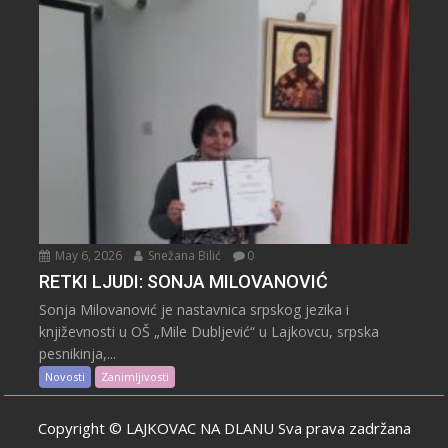
May 6, 2026
Snežana Bilić
0
RETKI LJUDI: SONJA MILOVANOVIĆ
Sonja Milovanović je nastavnica srpskog jezika i
književnosti u OŠ „Mile Dubljević“ u Lajkovcu, srpska
pesnikinja,...
Novosti
Zanimljivosti
Copyright © LAJKOVAC NA DLANU Sva prava zadržana