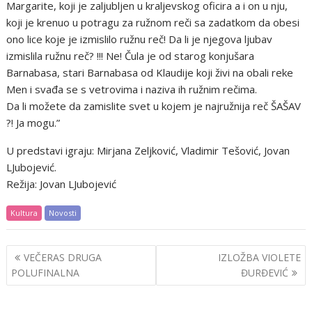
Margarite, koji je zaljubljen u kraljevskog oficira a i on u nju,
koji je krenuo u potragu za ružnom reči sa zadatkom da obesi
ono lice koje je izmislilo ružnu reč! Da li je njegova ljubav
izmislila ružnu reč? !!! Ne! Čula je od starog konjušara
Barnabasa, stari Barnabasa od Klaudije koji živi na obali reke
Men i svađa se s vetrovima i naziva ih ružnim rečima.
Da li možete da zamislite svet u kojem je najružnija reč ŠAŠAV
?! Ja mogu.”
U predstavi igraju: Mirjana Zeljković, Vladimir Tešović, Jovan
LJubojević.
Režija: Jovan LJubojević
Kultura
Novosti
Post
VEČERAS DRUGA
IZLOŽBA VIOLETE
navigation
POLUFINALNA
ĐURĐEVIĆ