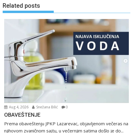
Related posts
Aug 4, 2026
Snežana Bilić
0
OBAVEŠTENJE
Prema obaveštenju JPKP Lazarevac, objavljenom večeras na
njihovom zvaničnom sajtu, u večernjim satima došlo je do...