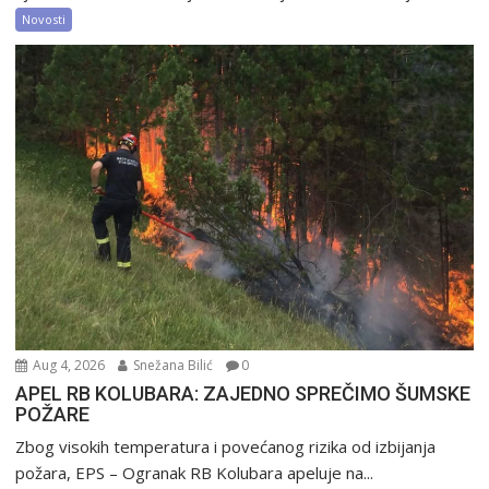
Novosti
Aug 4, 2026
Snežana Bilić
0
APEL RB KOLUBARA: ZAJEDNO SPREČIMO ŠUMSKE
POŽARE
Zbog visokih temperatura i povećanog rizika od izbijanja
požara, EPS – Ogranak RB Kolubara apeluje na...