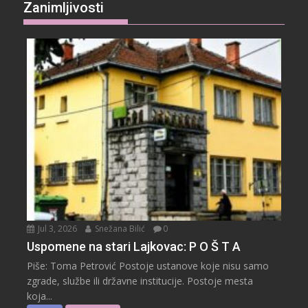
Zanimljivosti
Jul 3, 2026
Snežana Bilić
0
Uspomene na stari Lajkovac: P O Š T A
Piše: Toma Petrović Postoje ustanove koje nisu samo
zgrade, službe ili državne institucije. Postoje mesta
koja...