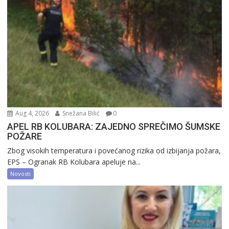
Aug 4, 2026
Snežana Bilić
0
APEL RB KOLUBARA: ZAJEDNO SPREČIMO ŠUMSKE
POŽARE
Zbog visokih temperatura i povećanog rizika od izbijanja požara,
EPS – Ogranak RB Kolubara apeluje na...
Novosti