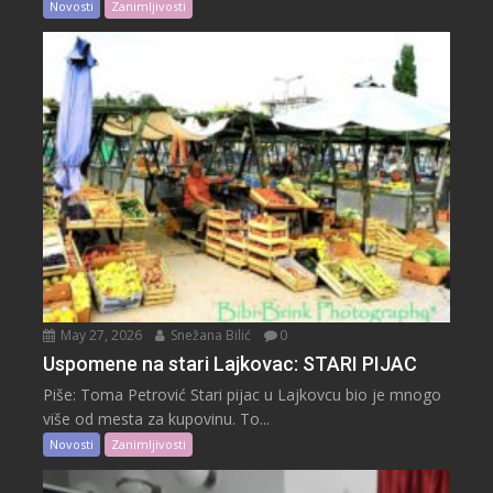
Novosti
Zanimljivosti
May 27, 2026
Snežana Bilić
0
Uspomene na stari Lajkovac: STARI PIJAC
Piše: Toma Petrović Stari pijac u Lajkovcu bio je mnogo
više od mesta za kupovinu. To...
Novosti
Zanimljivosti