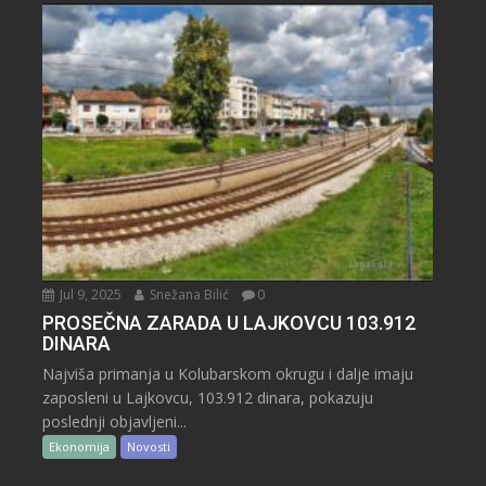
Jul 9, 2025
Snežana Bilić
0
PROSEČNA ZARADA U LAJKOVCU 103.912
DINARA
Najviša primanja u Kolubarskom okrugu i dalje imaju
zaposleni u Lajkovcu, 103.912 dinara, pokazuju
poslednji objavljeni...
Ekonomija
Novosti