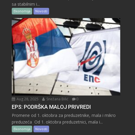
sa stabilnim i...
Ekonomija
Novosti
Aug 28, 2025
Snežana Bilić
0
EPS: PODRŠKA MALOJ PRIVREDI
Promene od 1. oktobra za preduzetnike, mala i mikro
preduzeća Od 1. oktobra preduzetnici, mala i...
Ekonomija
Novosti