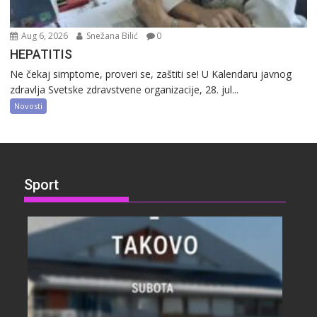
Aug 6, 2026
Snežana Bilić
0
HEPATITIS
Ne čekaj simptome, proveri se, zaštiti se! U Kalendaru javnog
zdravlja Svetske zdravstvene organizacije, 28. jul...
Novosti
Sport