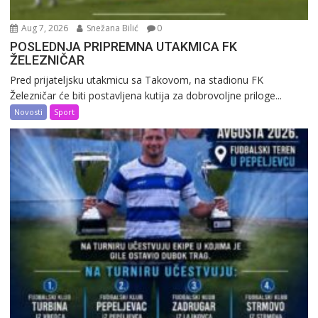
Aug 7, 2026
Snežana Bilić
0
POSLEDNJA PRIPREMNA UTAKMICA FK
ŽELEZNIČAR
Pred prijateljsku utakmicu sa Takovom, na stadionu FK
Železničar će biti postavljena kutija za dobrovoljne priloge...
Novosti
Sport