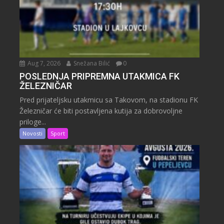
Aug 7, 2026
Snežana Bilić
0
POSLEDNJA PRIPREMNA UTAKMICA FK
ŽELEZNIČAR
Pred prijateljsku utakmicu sa Takovom, na stadionu FK
Železničar će biti postavljena kutija za dobrovoljne
priloge...
Novosti
Sport