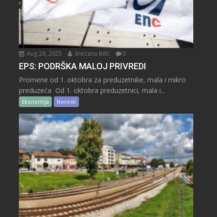
Aug 28, 2025
Snežana Bilić
0
EPS: PODRŠKA MALOJ PRIVREDI
Promene od 1. oktobra za preduzetnike, mala i mikro
preduzeća Od 1. oktobra preduzetnici, mala i...
Ekonomija
Novosti