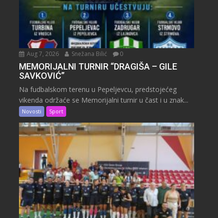
Aug 7, 2026
Snežana Bilić
0
MEMORIJALNI TURNIR “DRAGIŠA – GILE
SAVKOVIĆ”
Na fudbalskom terenu u Pepeljevcu, predstojećeg
vikenda održaće se Memorijalni turnir u čast i u znak...
Novosti
Sport