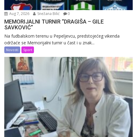
Aug 7, 2026
Snežana Bilić
0
MEMORIJALNI TURNIR “DRAGIŠA – GILE
SAVKOVIĆ”
Na fudbalskom terenu u Pepeljevcu, predstojećeg vikenda
održaće se Memorijalni turnir u čast i u znak...
Novosti
Sport