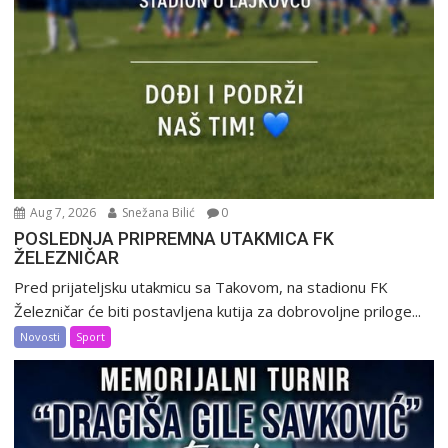
Aug 7, 2026
Snežana Bilić
0
POSLEDNJA PRIPREMNA UTAKMICA FK
ŽELEZNIČAR
Pred prijateljsku utakmicu sa Takovom, na stadionu FK
Železničar će biti postavljena kutija za dobrovoljne priloge...
Novosti
Sport