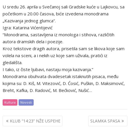
U sredu 26. aprila u Svečanoj sali Gradske kuće u Lajkovcu, sa
početkom u 20.00 časova, biće izvedena monodrama
„Kazivanja jednog glumca“.
Igra: Katarina Vićentijević
“Monodrama, sastavljena iz monologa i stihova, različitih
autora dramskih dela i poezije.
Kroz tekstove dragih autora, prisetila sam se likova koje sam
volela na sceni, a i nekih uz koje sam uživala, pratići iz
gledališta.
I tako, iz čiste ljubavi, nastaju moja kazivanja.”
Monodrama obuhvata dvadesetak istaknutih pisaca, među
kojima su: D. Kiš, M. Vitezović, D. Ćosić, Puškin, D. Maksimović,
Breht, Kafka, D. Radović, M. Bećković, Nušić…
Kultura
Novosti
Post
KLUB “14:23” NŽE USPEHE
SLAMKA SPASA
navigation