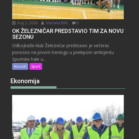
Aug 3, 2026
Snežana Bilić
0
OK ŽELEZNIČAR PREDSTAVIO TIM ZA NOVU
SEZONU
Odbojkaški klub Železničar predstavio je večeras
ponosno na prvom treningu u prelepom ambijentu
Sportske hale u...
Novosti
Sport
Ekonomija