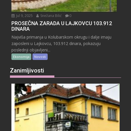
Jul 9, 2025
Snežana Bilić
0
PROSEČNA ZARADA U LAJKOVCU 103.912
DINARA
Najviša primanja u Kolubarskom okrugu i dalje imaju
zaposleni u Lajkovcu, 103.912 dinara, pokazuju
poslednji objavljeni...
Ekonomija
Novosti
Zanimljivosti