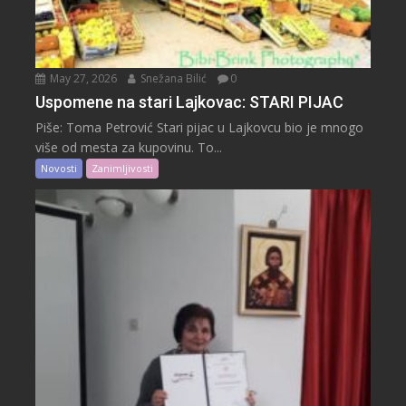
May 27, 2026
Snežana Bilić
0
Uspomene na stari Lajkovac: STARI PIJAC
Piše: Toma Petrović Stari pijac u Lajkovcu bio je mnogo
više od mesta za kupovinu. To...
Novosti
Zanimljivosti