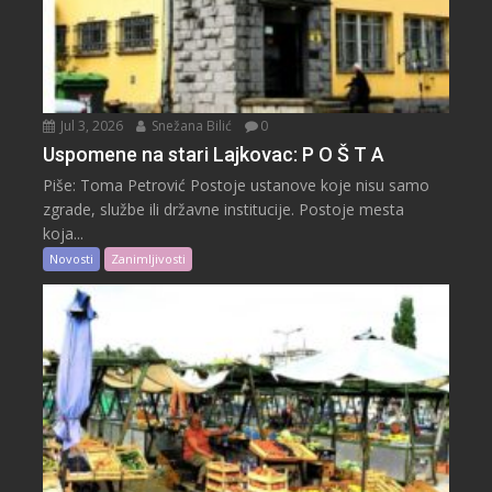
Jul 3, 2026
Snežana Bilić
0
Uspomene na stari Lajkovac: P O Š T A
Piše: Toma Petrović Postoje ustanove koje nisu samo
zgrade, službe ili državne institucije. Postoje mesta
koja...
Novosti
Zanimljivosti