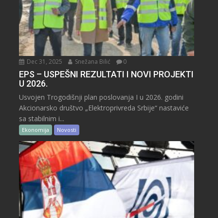
Dec 31, 2025
Snežana Bilić
0
EPS – USPEŠNI REZULTATI I NOVI PROJEKTI
U 2026.
Usvojen Trogodišnji plan poslovanja I u 2026. godini
Akcionarsko društvo „Elektroprivreda Srbije“ nastaviće
sa stabilnim i...
Ekonomija
Novosti