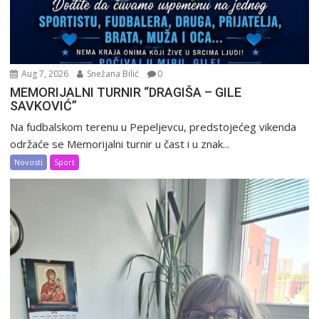
Aug 7, 2026
Snežana Bilić
0
MEMORIJALNI TURNIR “DRAGIŠA – GILE
SAVKOVIĆ”
Na fudbalskom terenu u Pepeljevcu, predstojećeg vikenda
održaće se Memorijalni turnir u čast i u znak...
Novosti
Sport