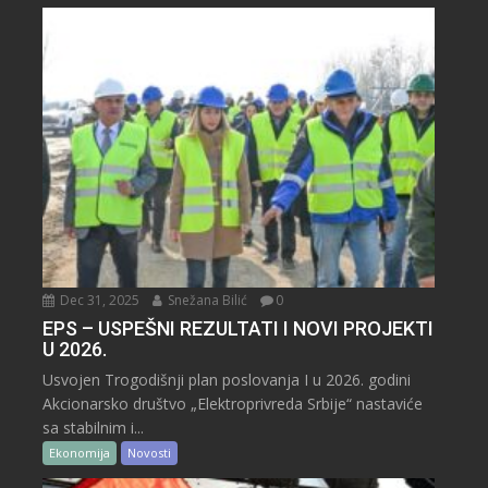
Dec 31, 2025
Snežana Bilić
0
EPS – USPEŠNI REZULTATI I NOVI PROJEKTI
U 2026.
Usvojen Trogodišnji plan poslovanja I u 2026. godini
Akcionarsko društvo „Elektroprivreda Srbije“ nastaviće
sa stabilnim i...
Ekonomija
Novosti