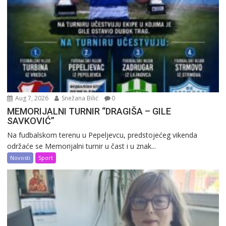
Aug 7, 2026
Snežana Bilić
0
MEMORIJALNI TURNIR “DRAGIŠA – GILE
SAVKOVIĆ”
Na fudbalskom terenu u Pepeljevcu, predstojećeg vikenda
održaće se Memorijalni turnir u čast i u znak...
Novosti
Sport