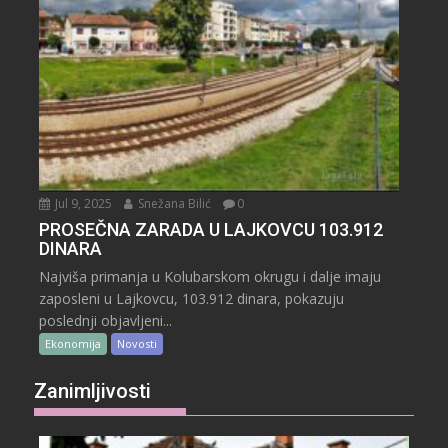
Jul 9, 2025
Snežana Bilić
0
PROSEČNA ZARADA U LAJKOVCU 103.912
DINARA
Najviša primanja u Kolubarskom okrugu i dalje imaju
zaposleni u Lajkovcu, 103.912 dinara, pokazuju
poslednji objavljeni...
Ekonomija
Novosti
Zanimljivosti