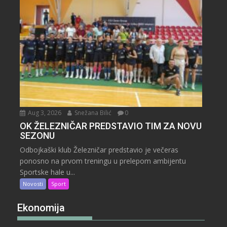
Aug 3, 2026
Snežana Bilić
0
OK ŽELEZNIČAR PREDSTAVIO TIM ZA NOVU
SEZONU
Odbojkaški klub Železničar predstavio je večeras
ponosno na prvom treningu u prelepom ambijentu
Sportske hale u...
Novosti
Sport
Ekonomija