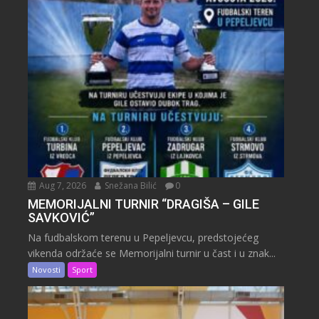
Aug 7, 2026
Snežana Bilić
0
MEMORIJALNI TURNIR “DRAGIŠA – GILE
SAVKOVIĆ”
Na fudbalskom terenu u Pepeljevcu, predstojećeg
vikenda održaće se Memorijalni turnir u čast i u znak...
Novosti
Sport