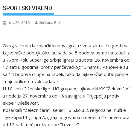
SPORTSKI VIKEND
Nov 25, 2016
Snežana Bilić
Ovog vikenda lajkovački klubovi igraju sve utakmice u gostima.
Lajkovačke odbojkašice su sada sa 5 bodova osme na tabeli, a
u 7.-om Kolu Superlige Srbije igraju u subotu 26. novembra od
17 sati u gostima, protiv pančevačkog “Dinama”. Pančevke su
sa 14 bodova druge na tabeli, tako da lajkovačke odbojkašice
imaju prilično težak zadatak.
U 10. kolu 2.ženske lige JUG grupa A, lajkovački KK “Železničar”
u nedelju 27. novembra od 16 sati igra u Prijepolju protiv
ekipe “Mileševca”.
Košarkaši “Železničara” -seniori, u 5.kolu 2. regionalne muške
lige Zapad 1 grupa A, igraju u gostima u nedelju 27. novembra
od 15 sati meč protiv ekipe “Loznice”.