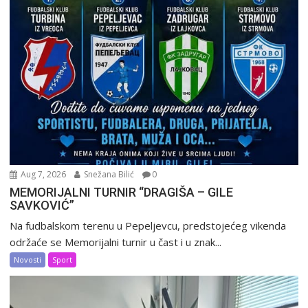
Aug 7, 2026
Snežana Bilić
0
MEMORIJALNI TURNIR “DRAGIŠA – GILE
SAVKOVIĆ”
Na fudbalskom terenu u Pepeljevcu, predstojećeg vikenda
održaće se Memorijalni turnir u čast i u znak...
Novosti
Sport