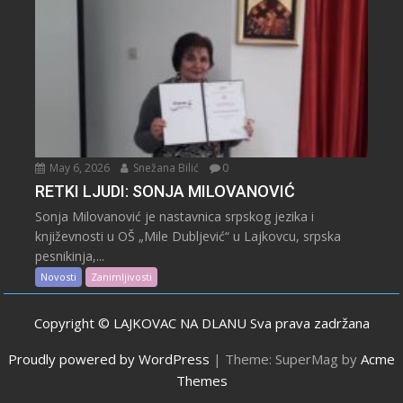
May 6, 2026
Snežana Bilić
0
RETKI LJUDI: SONJA MILOVANOVIĆ
Sonja Milovanović je nastavnica srpskog jezika i
književnosti u OŠ „Mile Dubljević“ u Lajkovcu, srpska
pesnikinja,...
Novosti
Zanimljivosti
Copyright © LAJKOVAC NA DLANU Sva prava zadržana
Proudly powered by WordPress
|
Theme: SuperMag by
Acme
Themes