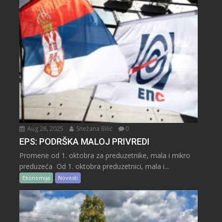
Aug 28, 2025
Snežana Bilić
0
EPS: PODRŠKA MALOJ PRIVREDI
Promene od 1. oktobra za preduzetnike, mala i mikro
preduzeća Od 1. oktobra preduzetnici, mala i...
Ekonomija
Novosti