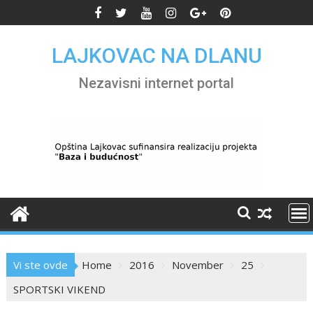
Skip
to
content
LAJKOVAC NA DLANU
Nezavisni internet portal
Vi ste ovde
Home
2016
November
25
SPORTSKI VIKEND