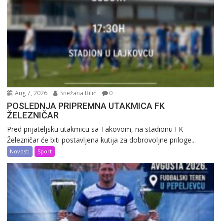
Aug 7, 2026
Snežana Bilić
0
POSLEDNJA PRIPREMNA UTAKMICA FK
ŽELEZNIČAR
Pred prijateljsku utakmicu sa Takovom, na stadionu FK
Železničar će biti postavljena kutija za dobrovoljne priloge...
Novosti
Sport