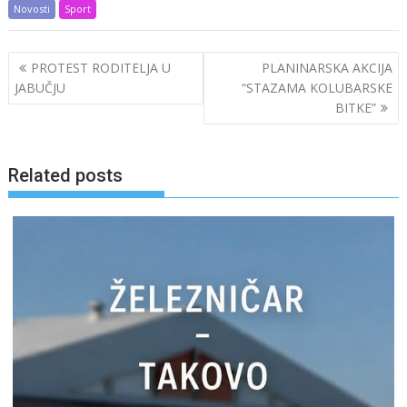
Novosti
Sport
Post
PROTEST RODITELJA U
PLANINARSKA AKCIJA
navigation
JABUČJU
“STAZAMA KOLUBARSKE
BITKE”
Related posts