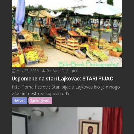
May 27, 2026
Snežana Bilić
0
Uspomene na stari Lajkovac: STARI PIJAC
Piše: Toma Petrović Stari pijac u Lajkovcu bio je mnogo
više od mesta za kupovinu. To...
Novosti
Zanimljivosti