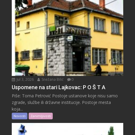
Jul 3, 2026
Snežana Bilić
0
Uspomene na stari Lajkovac: P O Š T A
Piše: Toma Petrović Postoje ustanove koje nisu samo
zgrade, službe ili državne institucije. Postoje mesta
koja...
Novosti
Zanimljivosti