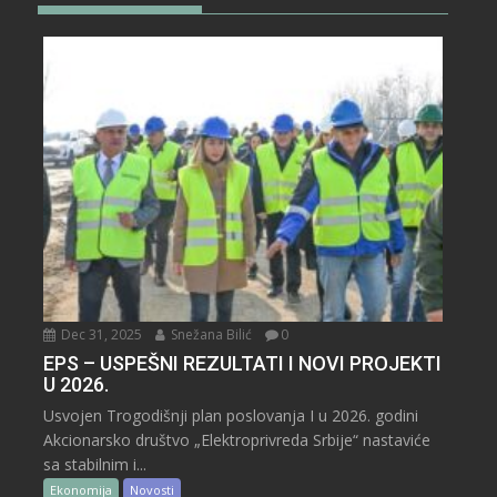
Dec 31, 2025
Snežana Bilić
0
EPS – USPEŠNI REZULTATI I NOVI PROJEKTI
U 2026.
Usvojen Trogodišnji plan poslovanja I u 2026. godini
Akcionarsko društvo „Elektroprivreda Srbije“ nastaviće
sa stabilnim i...
Ekonomija
Novosti