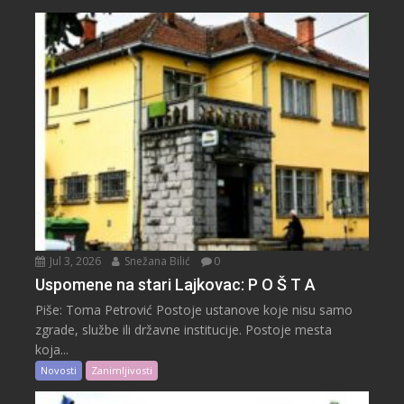
Jul 3, 2026
Snežana Bilić
0
Uspomene na stari Lajkovac: P O Š T A
Piše: Toma Petrović Postoje ustanove koje nisu samo
zgrade, službe ili državne institucije. Postoje mesta
koja...
Novosti
Zanimljivosti