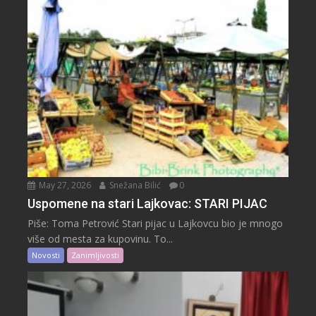
May 27, 2026
Snežana Bilić
0
Uspomene na stari Lajkovac: STARI PIJAC
Piše: Toma Petrović Stari pijac u Lajkovcu bio je mnogo
više od mesta za kupovinu. To...
Novosti
Zanimljivosti