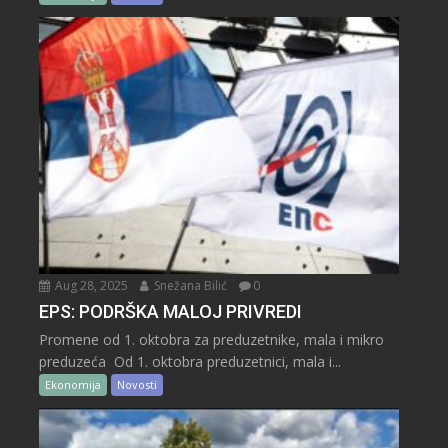
Aug 28, 2025
Snežana Bilić
0
EPS: PODRŠKA MALOJ PRIVREDI
Promene od 1. oktobra za preduzetnike, mala i mikro
preduzeća Od 1. oktobra preduzetnici, mala i...
Ekonomija
Novosti