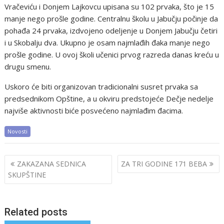
Vračeviću i Donjem Lajkovcu upisana su 102 prvaka, što je 15
manje nego prošle godine. Centralnu školu u Jabučju počinje da
pohađa 24 prvaka, izdvojeno odeljenje u Donjem Jabučju četiri
i u Skobalju dva. Ukupno je osam najmlađih đaka manje nego
prošle godine. U ovoj školi učenici prvog razreda danas kreću u
drugu smenu.
Uskoro će biti organizovan tradicionalni susret prvaka sa
predsednikom Opštine, a u okviru predstojeće Dečje nedelje
najviše aktivnosti biće posvećeno najmlađim đacima.
Novosti
Post
ZAKAZANA SEDNICA
ZA TRI GODINE 171 BEBA
navigation
SKUPŠTINE
Related posts