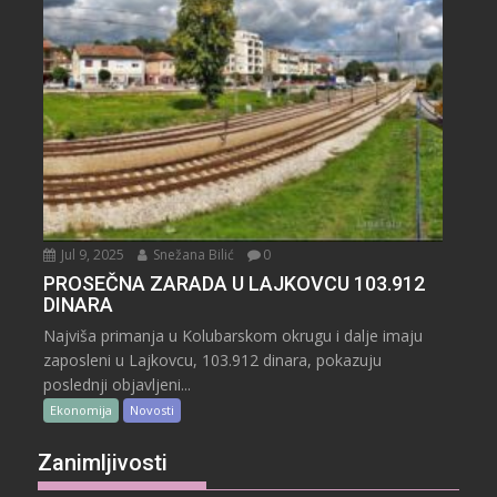
Jul 9, 2025
Snežana Bilić
0
PROSEČNA ZARADA U LAJKOVCU 103.912
DINARA
Najviša primanja u Kolubarskom okrugu i dalje imaju
zaposleni u Lajkovcu, 103.912 dinara, pokazuju
poslednji objavljeni...
Ekonomija
Novosti
Zanimljivosti