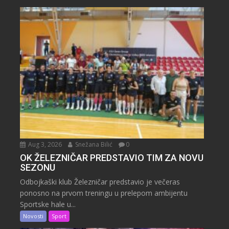
Aug 3, 2026
Snežana Bilić
0
OK ŽELEZNIČAR PREDSTAVIO TIM ZA NOVU
SEZONU
Odbojkaški klub Železničar predstavio je večeras
ponosno na prvom treningu u prelepom ambijentu
Sportske hale u...
Novosti
Sport