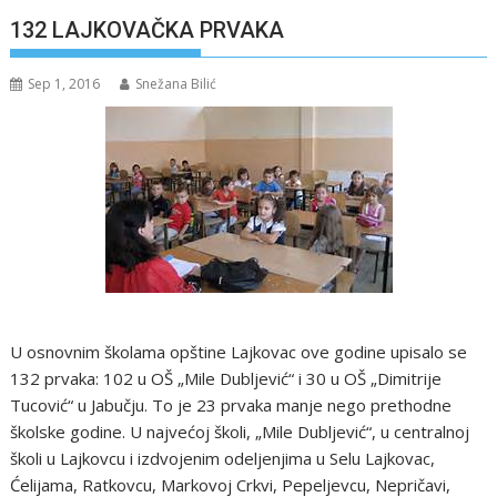
132 LAJKOVAČKA PRVAKA
Sep 1, 2016
Snežana Bilić
U osnovnim školama opštine Lajkovac ove godine upisalo se
132 prvaka: 102 u OŠ „Mile Dubljević“ i 30 u OŠ „Dimitrije
Tucović“ u Jabučju. To je 23 prvaka manje nego prethodne
školske godine. U najvećoj školi, „Mile Dubljević“, u centralnoj
školi u Lajkovcu i izdvojenim odeljenjima u Selu Lajkovac,
Ćelijama, Ratkovcu, Markovoj Crkvi, Pepeljevcu, Nepričavi,