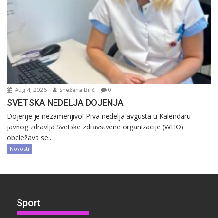
Aug 4, 2026
Snežana Bilić
0
SVETSKA NEDELJA DOJENJA
Dojenje je nezamenjivo! Prva nedelja avgusta u Kalendaru
javnog zdravlja Svetske zdravstvene organizacije (WHO)
obeležava se...
Novosti
Sport