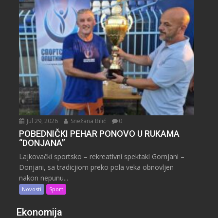
Jul 29, 2026
Snežana Bilić
0
POBEDNIČKI PEHAR PONOVO U RUKAMA
“DONJANA”
Lajkovački sportsko – rekreativni spektakl Gornjani –
Donjani, sa tradicjiom preko pola veka obnovljen
nakon nepunu...
Novosti
Sport
Ekonomija