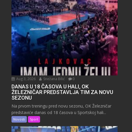
Aug 3, 2026
Snežana Bilić
0
DANAS U 18 ČASOVA U HALI, OK
ŽELEZNIČAR PREDSTAVLJA TIM ZA NOVU
SEZONU
Na prvom treningu pred novu sezonu, OK Železničar
predstaviće danas od 18 časova u Sportskoj hali...
Novosti
Sport