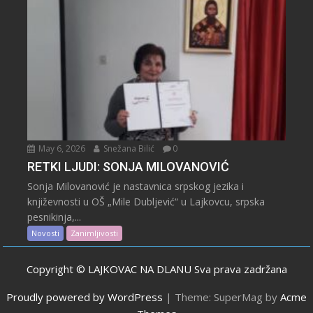
May 6, 2026
Snežana Bilić
0
RETKI LJUDI: SONJA MILOVANOVIĆ
Sonja Milovanović je nastavnica srpskog jezika i
književnosti u OŠ „Mile Dubljević“ u Lajkovcu, srpska
pesnikinja,...
Novosti
Zanimljivosti
Copyright © LAJKOVAC NA DLANU Sva prava zadržana
Proudly powered by WordPress
|
Theme: SuperMag by
Acme