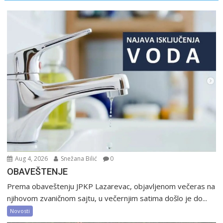
Aug 4, 2026
Snežana Bilić
0
OBAVEŠTENJE
Prema obaveštenju JPKP Lazarevac, objavljenom večeras na
njihovom zvaničnom sajtu, u večernjim satima došlo je do...
Novosti