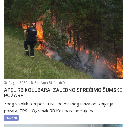
Aug 4, 2026
Snežana Bilić
0
APEL RB KOLUBARA: ZAJEDNO SPREČIMO ŠUMSKE
POŽARE
Zbog visokih temperatura i povećanog rizika od izbijanja
požara, EPS – Ogranak RB Kolubara apeluje na...
Novosti