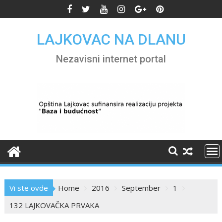
Skip
to
content
LAJKOVAC NA DLANU
Nezavisni internet portal
Vi ste ovde
Home
2016
September
1
132 LAJKOVAČKA PRVAKA