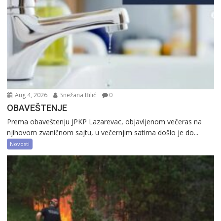
Aug 4, 2026
Snežana Bilić
0
OBAVEŠTENJE
Prema obaveštenju JPKP Lazarevac, objavljenom večeras na
njihovom zvaničnom sajtu, u večernjim satima došlo je do...
Novosti