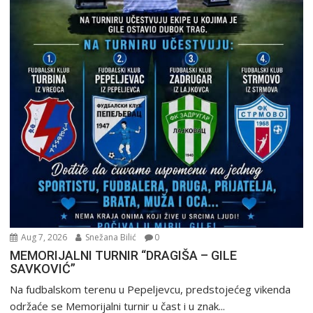
Aug 7, 2026
Snežana Bilić
0
MEMORIJALNI TURNIR “DRAGIŠA – GILE
SAVKOVIĆ”
Na fudbalskom terenu u Pepeljevcu, predstojećeg vikenda
održaće se Memorijalni turnir u čast i u znak...