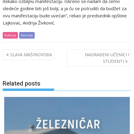
itekako ozbiljnu manifestaciju. Iskreno se nadam da ćemo
sledeće godine biti još bolji, a ja ću se potruditi da budžet za
ovu manifestaciju bude uvećan”, rekao je predsednik opštine
Lajkovac, Andrija Živković.
Kultura
Novosti
Post
SLAVA MAŠINOVOĐA
NAGRAĐENI UČENICI I
navigation
STUDENTI
Related posts