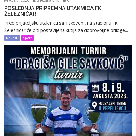
Aug 7, 2026
Snežana Bilić
0
POSLEDNJA PRIPREMNA UTAKMICA FK
ŽELEZNIČAR
Pred prijateljsku utakmicu sa Takovom, na stadionu FK
Železničar će biti postavljena kutija za dobrovoljne priloge...
Novosti
Sport