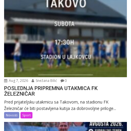
Aug 7, 2026
Snežana Bilić
0
POSLEDNJA PRIPREMNA UTAKMICA FK
ŽELEZNIČAR
Pred prijateljsku utakmicu sa Takovom, na stadionu FK
Železničar će biti postavljena kutija za dobrovoljne priloge...
Novosti
Sport