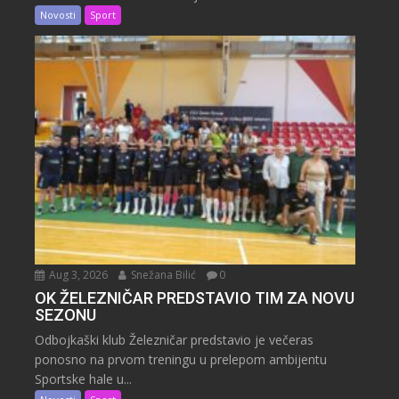
Novosti
Sport
Aug 3, 2026
Snežana Bilić
0
OK ŽELEZNIČAR PREDSTAVIO TIM ZA NOVU
SEZONU
Odbojkaški klub Železničar predstavio je večeras
ponosno na prvom treningu u prelepom ambijentu
Sportske hale u...