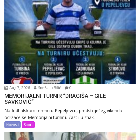
Aug 7, 2026
Snežana Bilić
0
MEMORIJALNI TURNIR “DRAGIŠA – GILE
SAVKOVIĆ”
Na fudbalskom terenu u Pepeljevcu, predstojećeg vikenda
održaće se Memorijalni turnir u čast i u znak...
Novosti
Sport