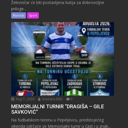
Železničar će biti postavljena kutija za dobrovoljne
priloge...
Novosti
Sport
Aug 7, 2026
Snežana Bilić
0
MEMORIJALNI TURNIR “DRAGIŠA – GILE
SAVKOVIĆ”
Na fudbalskom terenu u Pepeljevcu, predstojećeg
vikenda održaće se Memorijalni turnir u čast i u znak...