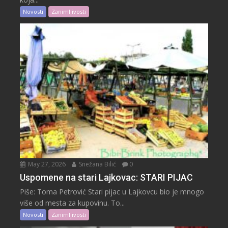
Novosti
Zanimljivosti
May 27, 2026
Snežana Bilić
0
Uspomene na stari Lajkovac: STARI PIJAC
Piše: Toma Petrović Stari pijac u Lajkovcu bio je mnogo
više od mesta za kupovinu. To...
Novosti
Zanimljivosti