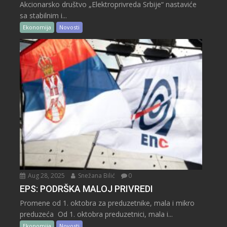
Akcionarsko društvo „Elektroprivreda Srbije“ nastaviće
sa stabilnim i...
Ekonomija
Novosti
Aug 28, 2025
Snežana Bilić
0
EPS: PODRŠKA MALOJ PRIVREDI
Promene od 1. oktobra za preduzetnike, mala i mikro
preduzeća Od 1. oktobra preduzetnici, mala i...
Ekonomija
Novosti