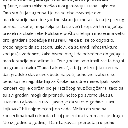
opštine, nisam toliko mešao u organizaciju “Dana Lajkovca”.
Ono što ću ja sugerisati je da se obeležavanje ove
manifestacije naredne godine skrati jer mesec dana je predug
period. Takođe, moja želja je da se veći broj svih tih događaja
preseli na obale reke Kolubare pošto u letnjim mesecima veliki
broj građana posećuje našu reku. Ali da bi se to dogodilo,
treba najpre da se steknu uslovi, da se uradi infrastruktura
kod Jolića vodenice, kako bismo mogli da određene događaje i
manifestacije preselimo tu. Ove godine smo imali zaista bogat
program u okviru “Dana Lajkovca”, a taj poslednji koncert na
dan gradske slave uvek bude najveći, odnosno izabere se
bend koji je najprikladniji za široke narodne mase. Ipak, svaki
koncert koji je održan bio je različitog muzičkog žanra, tako da
su svi građani mogli da pronađu nešto po svome ukusu u
“Danima Lajkovca 2016” i jasno je da su ove godine “Dani
Lajkovca” bili najposećeniji do sada. Mislim da smo na
koncertima imali rekordan broj posetilaca i veoma mi je drago
što iz godine u godinu, “Dani Lajkovca” prerastaju u jednu