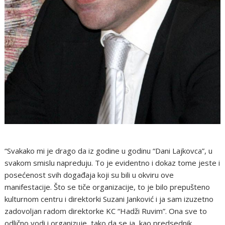
“Svakako mi je drago da iz godine u godinu “Dani Lajkovca”, u
svakom smislu napreduju. To je evidentno i dokaz tome jeste i
posećenost svih događaja koji su bili u okviru ove
manifestacije. Što se tiče organizacije, to je bilo prepušteno
kulturnom centru i direktorki Suzani Janković i ja sam izuzetno
zadovoljan radom direktorke KC “Hadži Ruvim”. Ona sve to
odlično vodi i organizuje, tako da se ja, kao predsednik