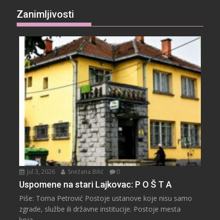
Zanimljivosti
Jul 3, 2026
Snežana Bilić
0
Uspomene na stari Lajkovac: P O Š T A
Piše: Toma Petrović Postoje ustanove koje nisu samo
zgrade, službe ili državne institucije. Postoje mesta
koja...