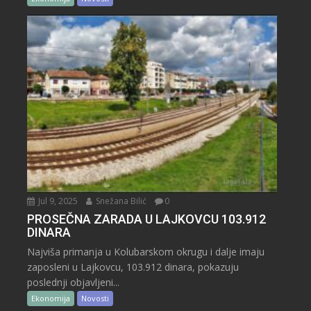
Jul 9, 2025
Snežana Bilić
0
PROSEČNA ZARADA U LAJKOVCU 103.912
DINARA
Najviša primanja u Kolubarskom okrugu i dalje imaju
zaposleni u Lajkovcu, 103.912 dinara, pokazuju
poslednji objavljeni...
Ekonomija
Novosti