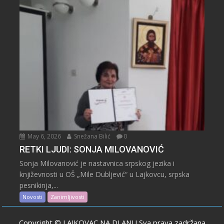
May 6, 2026
Snežana Bilić
0
RETKI LJUDI: SONJA MILOVANOVIĆ
Sonja Milovanović je nastavnica srpskog jezika i
književnosti u OŠ „Mile Dubljević“ u Lajkovcu, srpska
pesnikinja,...
Novosti
Zanimljivosti
Copyright © LAJKOVAC NA DLANU Sva prava zadržana