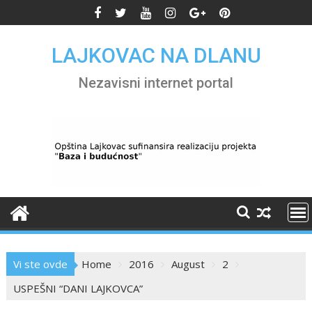
Skip
to
content
LAJKOVAC NA DLANU
Nezavisni internet portal
Vi ste ovde
Home
2016
August
2
USPEŠNI “DANI LAJKOVCA”