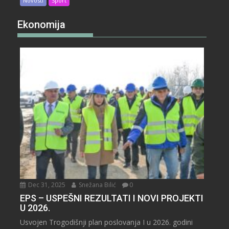
Novosti
Sport
Ekonomija
Dec 31, 2025
Snežana Bilić
0
EPS – USPEŠNI REZULTATI I NOVI PROJEKTI
U 2026.
Usvojen Trogodišnji plan poslovanja I u 2026. godini