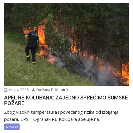
Aug 4, 2026
Snežana Bilić
0
APEL RB KOLUBARA: ZAJEDNO SPREČIMO ŠUMSKE
POŽARE
Zbog visokih temperatura i povećanog rizika od izbijanja
požara, EPS – Ogranak RB Kolubara apeluje na...
Novosti