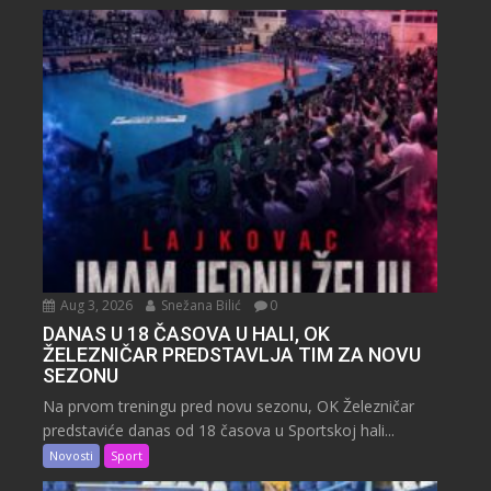
Aug 3, 2026
Snežana Bilić
0
DANAS U 18 ČASOVA U HALI, OK
ŽELEZNIČAR PREDSTAVLJA TIM ZA NOVU
SEZONU
Na prvom treningu pred novu sezonu, OK Železničar
predstaviće danas od 18 časova u Sportskoj hali...
Novosti
Sport