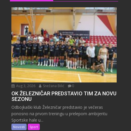
Aug 3, 2026
Snežana Bilić
0
OK ŽELEZNIČAR PREDSTAVIO TIM ZA NOVU
SEZONU
Odbojkaški klub Železničar predstavio je večeras
ponosno na prvom treningu u prelepom ambijentu
Sportske hale u...
Novosti
Sport