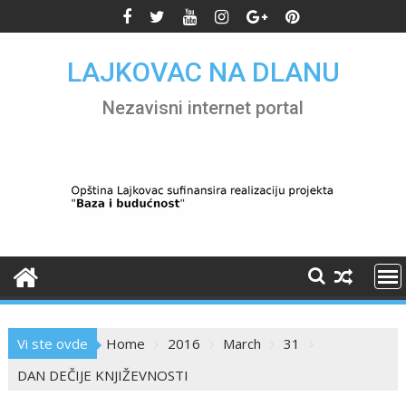
Skip
to
content
LAJKOVAC NA DLANU
Nezavisni internet portal
Vi ste ovde
Home
2016
March
31
DAN DEČIJE KNJIŽEVNOSTI