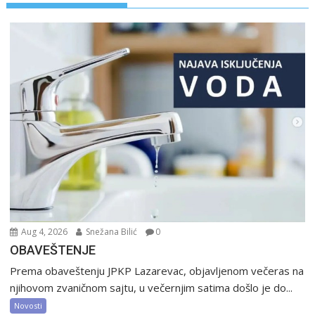
Aug 4, 2026
Snežana Bilić
0
OBAVEŠTENJE
Prema obaveštenju JPKP Lazarevac, objavljenom večeras na
njihovom zvaničnom sajtu, u večernjim satima došlo je do...
Novosti