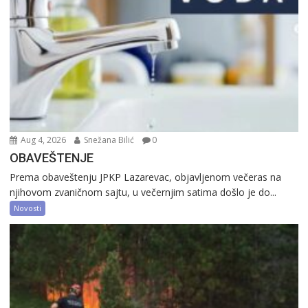
Aug 4, 2026
Snežana Bilić
0
OBAVEŠTENJE
Prema obaveštenju JPKP Lazarevac, objavljenom večeras na
njihovom zvaničnom sajtu, u večernjim satima došlo je do...
Novosti