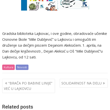
Gradska biblioteka Lajkovac, i ove godine, obradovaće učenike
Osnovne škole ”Mile Dubljević” u Lajkovcu i omogućiti im
druženje sa dečjim piscem Dejanom Aleksićem. 1. aprila, na
Dan dečije književnosti , Dejan Aleksić u Oš ”Mile Dubljević”u
Lajkovcu, od 12 sati.
Kultura
Novosti
Post
“BRAČA PO BABINE LINIJE”
SOLIDARNOST NA DELU
navigation
VEĆ U LAJKOVCU
Related posts