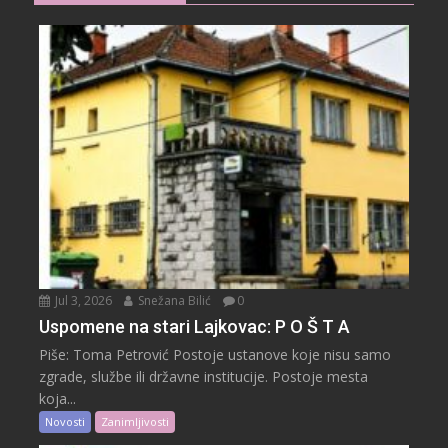
Jul 3, 2026
Snežana Bilić
0
Uspomene na stari Lajkovac: P O Š T A
Piše: Toma Petrović Postoje ustanove koje nisu samo
zgrade, službe ili državne institucije. Postoje mesta
koja...
Novosti
Zanimljivosti