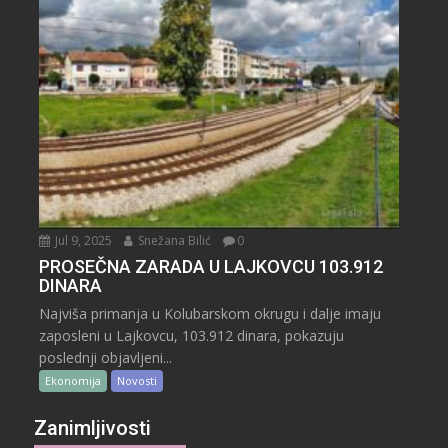
Jul 9, 2025
Snežana Bilić
0
PROSEČNA ZARADA U LAJKOVCU 103.912
DINARA
Najviša primanja u Kolubarskom okrugu i dalje imaju
zaposleni u Lajkovcu, 103.912 dinara, pokazuju
poslednji objavljeni...
Ekonomija
Novosti
Zanimljivosti