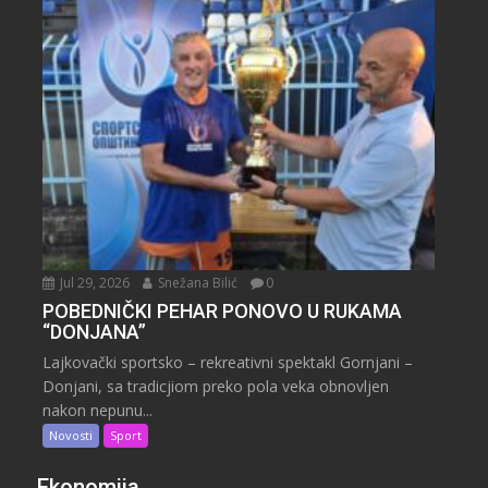
Jul 29, 2026
Snežana Bilić
0
POBEDNIČKI PEHAR PONOVO U RUKAMA
“DONJANA”
Lajkovački sportsko – rekreativni spektakl Gornjani –
Donjani, sa tradicjiom preko pola veka obnovljen
nakon nepunu...
Novosti
Sport
Ekonomija