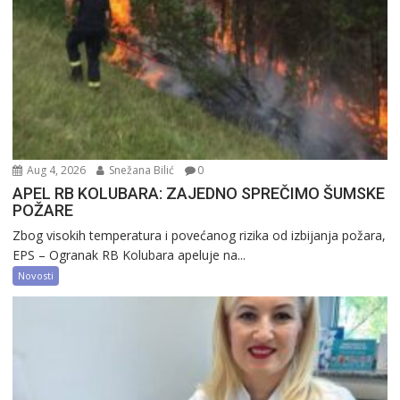
Aug 4, 2026
Snežana Bilić
0
APEL RB KOLUBARA: ZAJEDNO SPREČIMO ŠUMSKE
POŽARE
Zbog visokih temperatura i povećanog rizika od izbijanja požara,
EPS – Ogranak RB Kolubara apeluje na...
Novosti