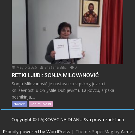
May 6, 2026
Snežana Bilić
0
RETKI LJUDI: SONJA MILOVANOVIĆ
Sonja Milovanović je nastavnica srpskog jezika i
književnosti u OŠ „Mile Dubljević“ u Lajkovcu, srpska
pesnikinja,...
Novosti
Zanimljivosti
Copyright © LAJKOVAC NA DLANU Sva prava zadržana
Proudly powered by WordPress
|
Theme: SuperMag by
Acme