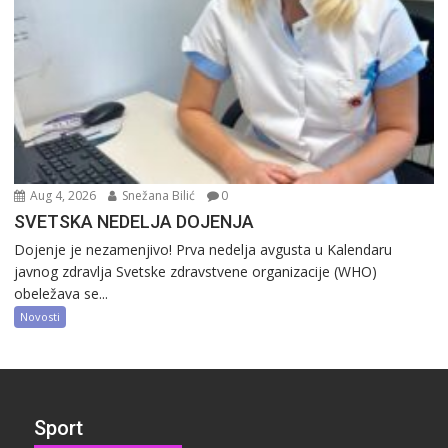
Aug 4, 2026
Snežana Bilić
0
SVETSKA NEDELJA DOJENJA
Dojenje je nezamenjivo! Prva nedelja avgusta u Kalendaru
javnog zdravlja Svetske zdravstvene organizacije (WHO)
obeležava se...
Novosti
Sport