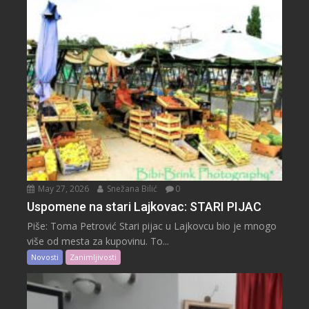
May 27, 2026
Snežana Bilić
0
Uspomene na stari Lajkovac: STARI PIJAC
Piše: Toma Petrović Stari pijac u Lajkovcu bio je mnogo
više od mesta za kupovinu. To...
Novosti
Zanimljivosti