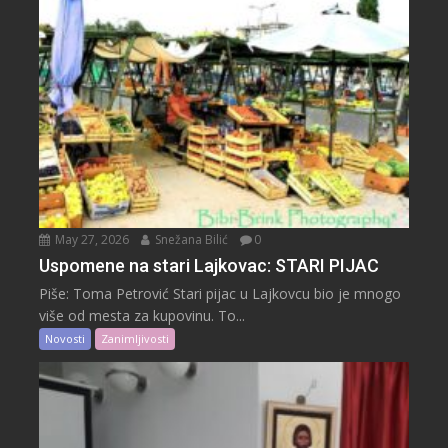
May 27, 2026
Snežana Bilić
0
Uspomene na stari Lajkovac: STARI PIJAC
Piše: Toma Petrović Stari pijac u Lajkovcu bio je mnogo
više od mesta za kupovinu. To...
Novosti
Zanimljivosti