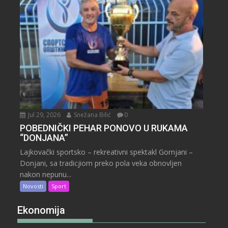
Jul 29, 2026
Snežana Bilić
0
POBEDNIČKI PEHAR PONOVO U RUKAMA
“DONJANA”
Lajkovački sportsko – rekreativni spektakl Gornjani –
Donjani, sa tradicjiom preko pola veka obnovljen
nakon nepunu...
Novosti
Sport
Ekonomija