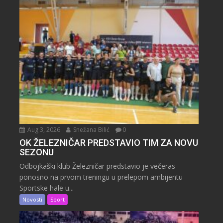
Aug 3, 2026
Snežana Bilić
0
OK ŽELEZNIČAR PREDSTAVIO TIM ZA NOVU
SEZONU
Odbojkaški klub Železničar predstavio je večeras
ponosno na prvom treningu u prelepom ambijentu
Sportske hale u...
Novosti
Sport