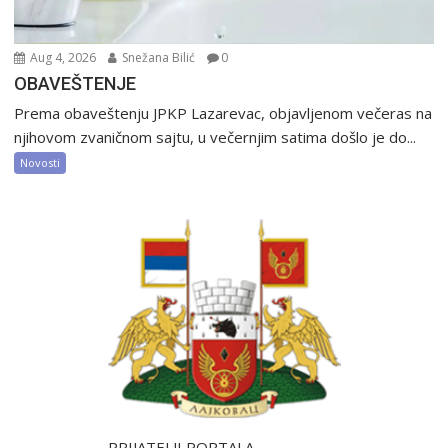
Aug 4, 2026
Snežana Bilić
0
OBAVEŠTENJE
Prema obaveštenju JPKP Lazarevac, objavljenom večeras na
njihovom zvaničnom sajtu, u večernjim satima došlo je do...
Novosti
PRIJATELJI PORTALA