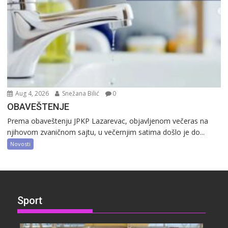
Aug 4, 2026
Snežana Bilić
0
OBAVEŠTENJE
Prema obaveštenju JPKP Lazarevac, objavljenom večeras na
njihovom zvaničnom sajtu, u večernjim satima došlo je do...
Novosti
Sport