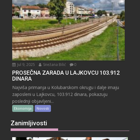
Jul 9, 2025
Snežana Bilić
0
PROSEČNA ZARADA U LAJKOVCU 103.912
DINARA
Najviša primanja u Kolubarskom okrugu i dalje imaju
zaposleni u Lajkovcu, 103.912 dinara, pokazuju
poslednji objavljeni...
Ekonomija
Novosti
Zanimljivosti