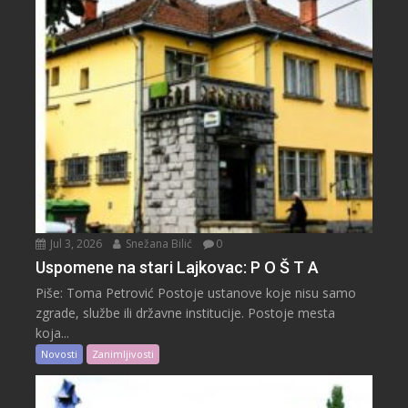
Jul 3, 2026
Snežana Bilić
0
Uspomene na stari Lajkovac: P O Š T A
Piše: Toma Petrović Postoje ustanove koje nisu samo
zgrade, službe ili državne institucije. Postoje mesta
koja...
Novosti
Zanimljivosti