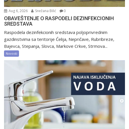
Aug 6, 2026
Snežana Bilić
0
OBAVEŠTENJE O RASPODELI DEZINFEKCIONIH
SREDSTAVA
Raspodela dezinfekcionih sredstava poljoprivrednim
gazdinstvima sa teritorije Ćelija, Nepričave, Rubribreze,
Bajevca, Stepanja, Slovca, Markove Crkve, Strmova...
Novosti