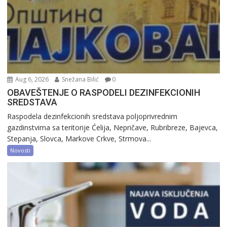
Aug 6, 2026
Snežana Bilić
0
OBAVEŠTENJE O RASPODELI DEZINFEKCIONIH
SREDSTAVA
Raspodela dezinfekcionih sredstava poljoprivrednim
gazdinstvima sa teritorije Ćelija, Nepričave, Rubribreze, Bajevca,
Stepanja, Slovca, Markove Crkve, Strmova...
Novosti