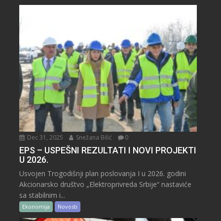
Dec 31, 2025
Snežana Bilić
0
EPS – USPEŠNI REZULTATI I NOVI PROJEKTI
U 2026.
Usvojen Trogodišnji plan poslovanja I u 2026. godini
Akcionarsko društvo „Elektroprivreda Srbije“ nastaviće
sa stabilnim i...
Ekonomija
Novosti