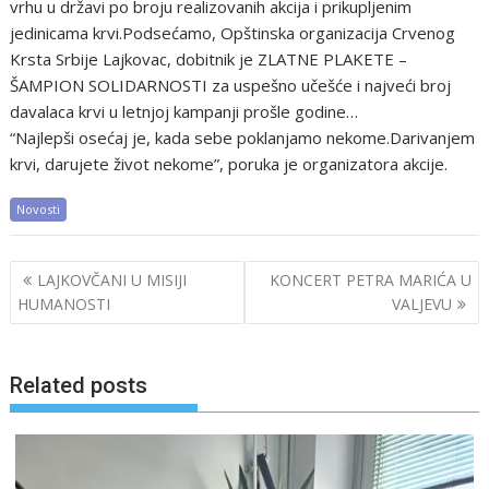
vrhu u državi po broju realizovanih akcija i prikupljenim
jedinicama krvi.Podsećamo, Opštinska organizacija Crvenog
Krsta Srbije Lajkovac, dobitnik je ZLATNE PLAKETE –
ŠAMPION SOLIDARNOSTI za uspešno učešće i najveći broj
davalaca krvi u letnjoj kampanji prošle godine…
“Najlepši osećaj je, kada sebe poklanjamo nekome.Darivanjem
krvi, darujete život nekome”, poruka je organizatora akcije.
Novosti
Post
LAJKOVČANI U MISIJI
KONCERT PETRA MARIĆA U
navigation
HUMANOSTI
VALJEVU
Related posts