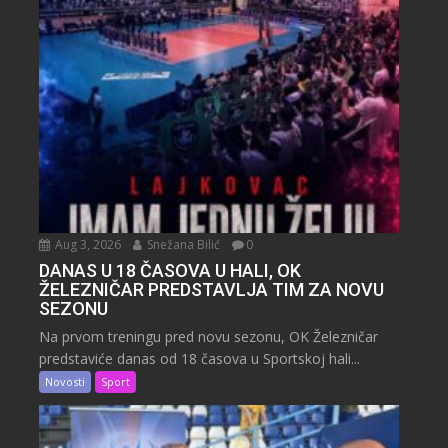
Aug 3, 2026
Snežana Bilić
0
DANAS U 18 ČASOVA U HALI, OK
ŽELEZNIČAR PREDSTAVLJA TIM ZA NOVU
SEZONU
Na prvom treningu pred novu sezonu, OK Železničar
predstaviće danas od 18 časova u Sportskoj hali...
Novosti
Sport