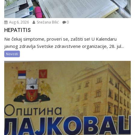
Aug 6, 2026
Snežana Bilić
0
HEPATITIS
Ne čekaj simptome, proveri se, zaštiti se! U Kalendaru
javnog zdravlja Svetske zdravstvene organizacije, 28. jul...
Novosti