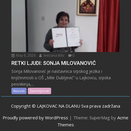
May 6, 2026
Snežana Bilić
0
RETKI LJUDI: SONJA MILOVANOVIĆ
Sonja Milovanović je nastavnica srpskog jezika i
književnosti u OŠ „Mile Dubljević“ u Lajkovcu, srpska
pesnikinja,...
Novosti
Zanimljivosti
Copyright © LAJKOVAC NA DLANU Sva prava zadržana
Proudly powered by WordPress
|
Theme: SuperMag by
Acme
Themes