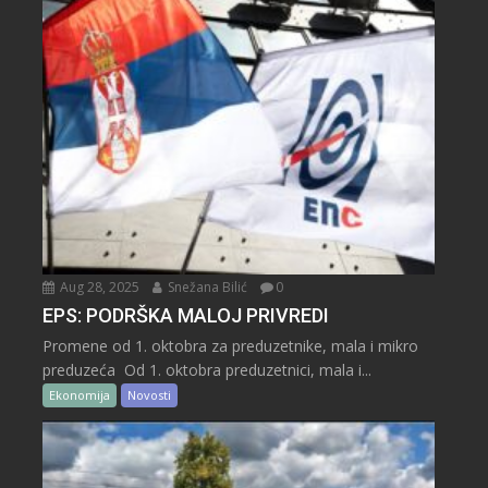
Aug 28, 2025
Snežana Bilić
0
EPS: PODRŠKA MALOJ PRIVREDI
Promene od 1. oktobra za preduzetnike, mala i mikro
preduzeća Od 1. oktobra preduzetnici, mala i...
Ekonomija
Novosti