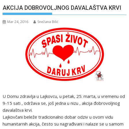
AKCIJA DOBROVOLJNOG DAVALAŠTVA KRVI
Mar 24, 2016
Snežana Bilić
U Domu zdravlja u Lajkovcu, u petak, 25. marta, u vremenu od
9-15 sati , održava se, još jedna u nizu , akcija đobrovoljnog
davalaštva krvi.
Lajkovčani beleže tradicionalno dobar odziv u ovom vidu
humanitarnih akcija, često su nagrađivani i nalaze se u samom