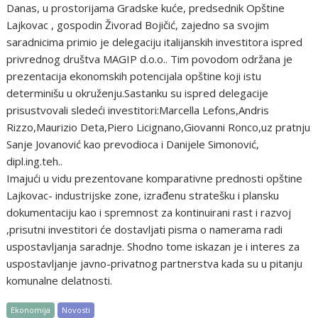
Danas, u prostorijama Gradske kuće, predsednik Opštine
Lajkovac , gospodin Živorad Bojičić, zajedno sa svojim
saradnicima primio je delegaciju italijanskih investitora ispred
privrednog društva MAGIP d.o.o.. Tim povodom održana je
prezentacija ekonomskih potencijala opštine koji istu
determinišu u okruženju.Sastanku su ispred delegacije
prisustvovali sledeći investitori:Marcella Lefons,Andris
Rizzo,Maurizio Deta,Piero Licignano,Giovanni Ronco,uz pratnju
Sanje Jovanović kao prevodioca i Danijele Simonović,
dipl.ing.teh..
Imajući u vidu prezentovane komparativne prednosti opštine
Lajkovac- industrijske zone, izrađenu stratešku i plansku
dokumentaciju kao i spremnost za kontinuirani rast i razvoj
,prisutni investitori će dostavljati pisma o namerama radi
uspostavljanja saradnje. Shodno tome iskazan je i interes za
uspostavljanje javno-privatnog partnerstva kada su u pitanju
komunalne delatnosti.
Ekonomija
Novosti