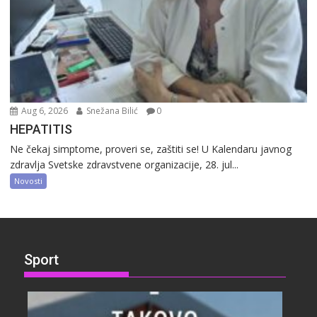
Aug 6, 2026
Snežana Bilić
0
HEPATITIS
Ne čekaj simptome, proveri se, zaštiti se! U Kalendaru javnog
zdravlja Svetske zdravstvene organizacije, 28. jul...
Novosti
Sport