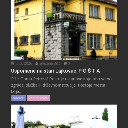
Jul 3, 2026
Snežana Bilić
0
Uspomene na stari Lajkovac: P O Š T A
Piše: Toma Petrović Postoje ustanove koje nisu samo
zgrade, službe ili državne institucije. Postoje mesta
koja...
Novosti
Zanimljivosti