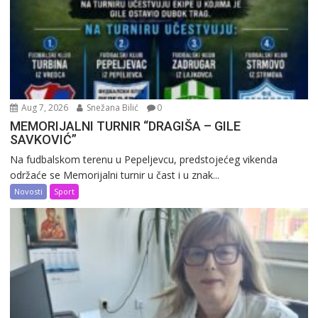
Aug 7, 2026
Snežana Bilić
0
MEMORIJALNI TURNIR “DRAGIŠA – GILE
SAVKOVIĆ”
Na fudbalskom terenu u Pepeljevcu, predstojećeg vikenda
održaće se Memorijalni turnir u čast i u znak...
Novosti
Sport