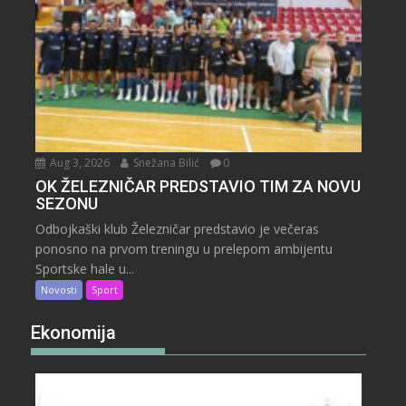
Aug 3, 2026
Snežana Bilić
0
OK ŽELEZNIČAR PREDSTAVIO TIM ZA NOVU
SEZONU
Odbojkaški klub Železničar predstavio je večeras
ponosno na prvom treningu u prelepom ambijentu
Sportske hale u...
Novosti
Sport
Ekonomija