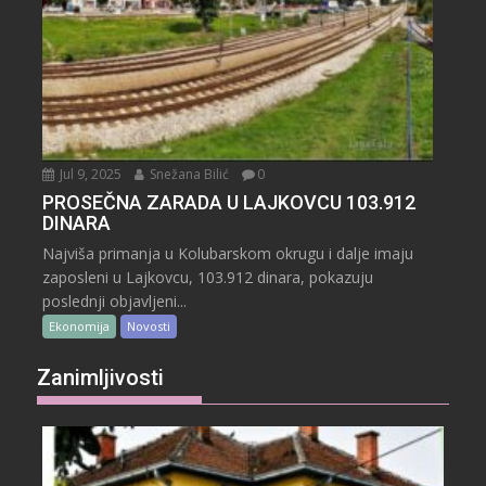
Jul 9, 2025
Snežana Bilić
0
PROSEČNA ZARADA U LAJKOVCU 103.912
DINARA
Najviša primanja u Kolubarskom okrugu i dalje imaju
zaposleni u Lajkovcu, 103.912 dinara, pokazuju
poslednji objavljeni...
Ekonomija
Novosti
Zanimljivosti