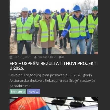
Dec 31, 2025
Snežana Bilić
0
EPS – USPEŠNI REZULTATI I NOVI PROJEKTI
U 2026.
Usvojen Trogodišnji plan poslovanja I u 2026. godini
Akcionarsko društvo „Elektroprivreda Srbije“ nastaviće
sa stabilnim i...
Ekonomija
Novosti