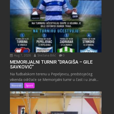
Aug 7, 2026
Snežana Bilić
0
MEMORIJALNI TURNIR “DRAGIŠA – GILE
SAVKOVIĆ”
Na fudbalskom terenu u Pepeljevcu, predstojećeg
vikenda održaće se Memorijalni turnir u čast i u znak...
Novosti
Sport