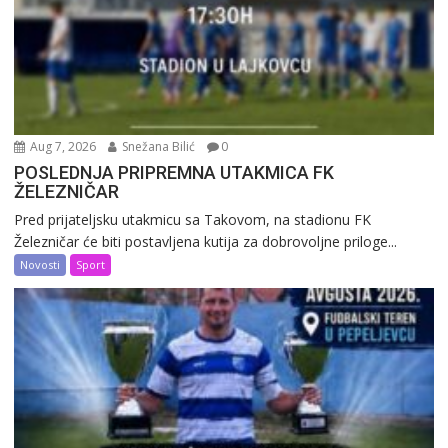
Aug 7, 2026
Snežana Bilić
0
POSLEDNJA PRIPREMNA UTAKMICA FK
ŽELEZNIČAR
Pred prijateljsku utakmicu sa Takovom, na stadionu FK
Železničar će biti postavljena kutija za dobrovoljne priloge...
Novosti
Sport