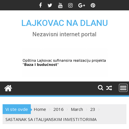
Skip
to
content
LAJKOVAC NA DLANU
Nezavisni internet portal
Vi ste ovde
Home
2016
March
23
SASTANAK SA ITALIJANSKIM INVESTITORIMA