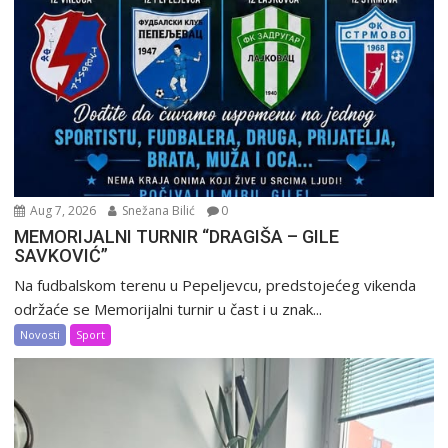
Aug 7, 2026
Snežana Bilić
0
MEMORIJALNI TURNIR “DRAGIŠA – GILE
SAVKOVIĆ”
Na fudbalskom terenu u Pepeljevcu, predstojećeg vikenda
održaće se Memorijalni turnir u čast i u znak...
Novosti
Sport