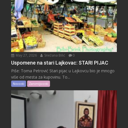
May 27, 2026
Snežana Bilić
0
Uspomene na stari Lajkovac: STARI PIJAC
Piše: Toma Petrović Stari pijac u Lajkovcu bio je mnogo
više od mesta za kupovinu. To...
Novosti
Zanimljivosti