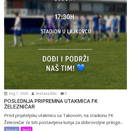
Aug 7, 2026
Snežana Bilić
0
POSLEDNJA PRIPREMNA UTAKMICA FK
ŽELEZNIČAR
Pred prijateljsku utakmicu sa Takovom, na stadionu FK
Železničar će biti postavljena kutija za dobrovoljne priloge...
Novosti
Sport