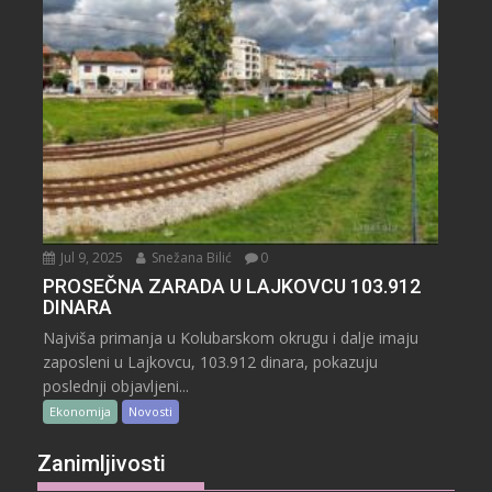
Jul 9, 2025
Snežana Bilić
0
PROSEČNA ZARADA U LAJKOVCU 103.912
DINARA
Najviša primanja u Kolubarskom okrugu i dalje imaju
zaposleni u Lajkovcu, 103.912 dinara, pokazuju
poslednji objavljeni...
Ekonomija
Novosti
Zanimljivosti