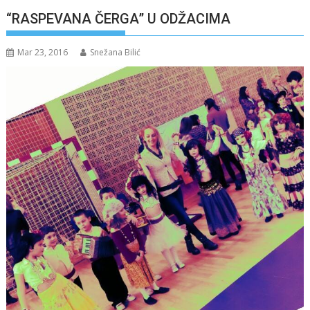
“RASPEVANA ČERGA” U ODŽACIMA
Mar 23, 2016
Snežana Bilić