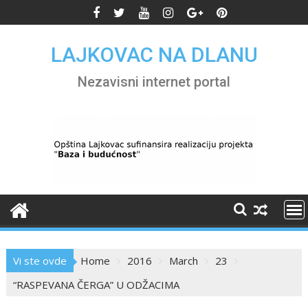
Skip
to
content
LAJKOVAC NA DLANU
Nezavisni internet portal
Vi ste ovde
Home
2016
March
23
“RASPEVANA ČERGA” U ODŽACIMA