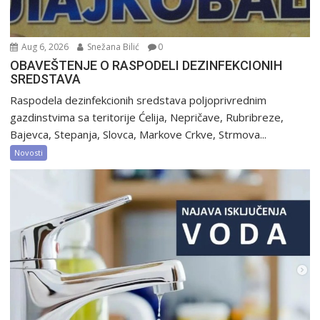
Aug 6, 2026
Snežana Bilić
0
OBAVEŠTENJE O RASPODELI DEZINFEKCIONIH
SREDSTAVA
Raspodela dezinfekcionih sredstava poljoprivrednim
gazdinstvima sa teritorije Ćelija, Nepričave, Rubribreze,
Bajevca, Stepanja, Slovca, Markove Crkve, Strmova...
Novosti