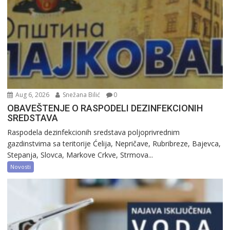
Aug 6, 2026
Snežana Bilić
0
OBAVEŠTENJE O RASPODELI DEZINFEKCIONIH
SREDSTAVA
Raspodela dezinfekcionih sredstava poljoprivrednim
gazdinstvima sa teritorije Ćelija, Nepričave, Rubribreze, Bajevca,
Stepanja, Slovca, Markove Crkve, Strmova...
Novosti