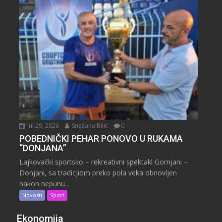
Jul 29, 2026
Snežana Bilić
0
POBEDNIČKI PEHAR PONOVO U RUKAMA
“DONJANA”
Lajkovački sportsko – rekreativni spektakl Gornjani –
Donjani, sa tradicjiom preko pola veka obnovljen
nakon nepunu...
Novosti
Sport
Ekonomija