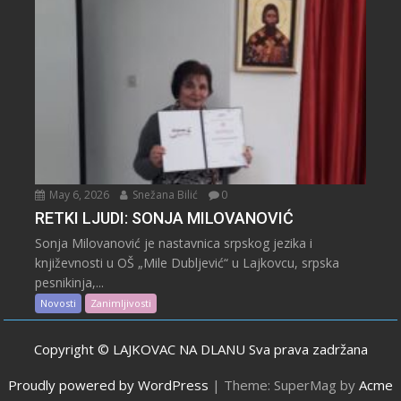
May 6, 2026
Snežana Bilić
0
RETKI LJUDI: SONJA MILOVANOVIĆ
Sonja Milovanović je nastavnica srpskog jezika i
književnosti u OŠ „Mile Dubljević“ u Lajkovcu, srpska
pesnikinja,...
Novosti
Zanimljivosti
Copyright © LAJKOVAC NA DLANU Sva prava zadržana
Proudly powered by WordPress
|
Theme: SuperMag by
Acme