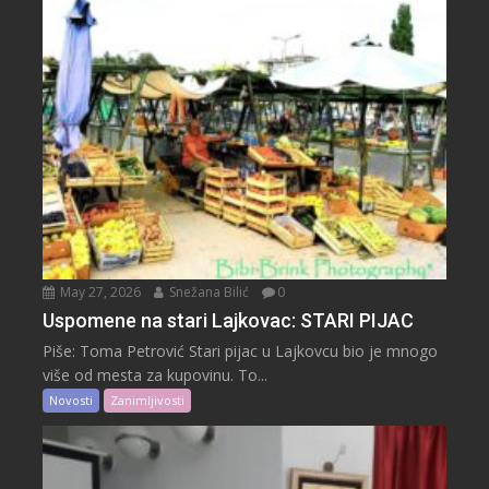
May 27, 2026
Snežana Bilić
0
Uspomene na stari Lajkovac: STARI PIJAC
Piše: Toma Petrović Stari pijac u Lajkovcu bio je mnogo
više od mesta za kupovinu. To...
Novosti
Zanimljivosti