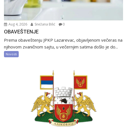
Aug 4, 2026
Snežana Bilić
0
OBAVEŠTENJE
Prema obaveštenju JPKP Lazarevac, objavljenom večeras na
njihovom zvaničnom sajtu, u večernjim satima došlo je do...
Novosti