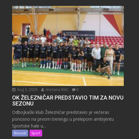
Aug 3, 2026
Snežana Bilić
0
OK ŽELEZNIČAR PREDSTAVIO TIM ZA NOVU
SEZONU
Odbojkaški klub Železničar predstavio je večeras
ponosno na prvom treningu u prelepom ambijentu
Sportske hale u...
Novosti
Sport