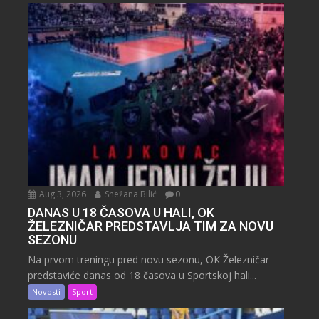
Aug 3, 2026
Snežana Bilić
0
DANAS U 18 ČASOVA U HALI, OK
ŽELEZNIČAR PREDSTAVLJA TIM ZA NOVU
SEZONU
Na prvom treningu pred novu sezonu, OK Železničar
predstaviće danas od 18 časova u Sportskoj hali...
Novosti
Sport