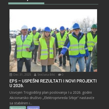
Dec 31, 2025
Snežana Bilić
0
EPS – USPEŠNI REZULTATI I NOVI PROJEKTI
U 2026.
Usvojen Trogodišnji plan poslovanja I u 2026. godini
Akcionarsko društvo „Elektroprivreda Srbije“ nastaviće
sa stabilnim i...
Ekonomija
Novosti