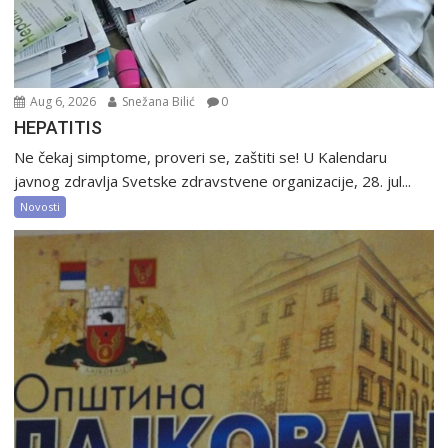
Aug 6, 2026
Snežana Bilić
0
HEPATITIS
Ne čekaj simptome, proveri se, zaštiti se! U Kalendaru
javnog zdravlja Svetske zdravstvene organizacije, 28. jul...
Novosti