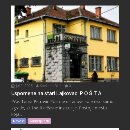
Jul 3, 2026
Snežana Bilić
0
Uspomene na stari Lajkovac: P O Š T A
Piše: Toma Petrović Postoje ustanove koje nisu samo
zgrade, službe ili državne institucije. Postoje mesta
koja...
Novosti
Zanimljivosti