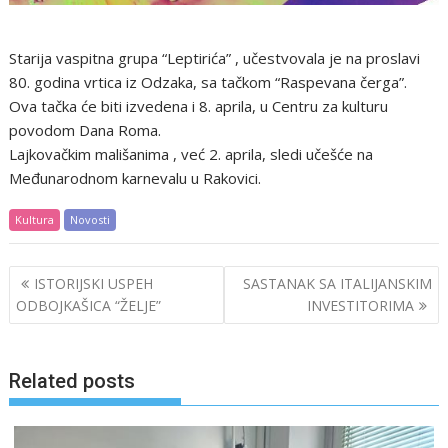
Starija vaspitna grupa “Leptirića” , učestvovala je na proslavi
80. godina vrtica iz Odzaka, sa tačkom “Raspevana čerga”.
Ova tačka će biti izvedena i 8. aprila, u Centru za kulturu
povodom Dana Roma.
Lajkovačkim mališanima , već 2. aprila, sledi učešće na
Međunarodnom karnevalu u Rakovici.
Kultura
Novosti
Post
ISTORIJSKI USPEH
SASTANAK SA ITALIJANSKIM
navigation
ODBOJKAŠICA “ŽELJE”
INVESTITORIMA
Related posts