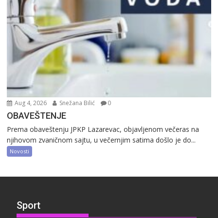
Aug 4, 2026
Snežana Bilić
0
OBAVEŠTENJE
Prema obaveštenju JPKP Lazarevac, objavljenom večeras na
njihovom zvaničnom sajtu, u večernjim satima došlo je do...
Novosti
Sport