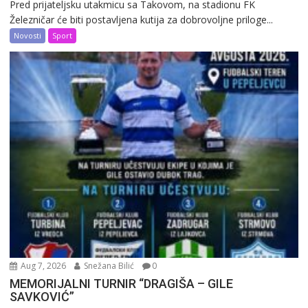
Pred prijateljsku utakmicu sa Takovom, na stadionu FK
Železničar će biti postavljena kutija za dobrovoljne priloge...
Novosti
Sport
Aug 7, 2026
Snežana Bilić
0
MEMORIJALNI TURNIR “DRAGIŠA – GILE
SAVKOVIĆ”