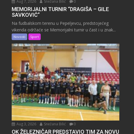
Aug 7, 2026
Snežana Bilić
0
MEMORIJALNI TURNIR “DRAGIŠA – GILE
SAVKOVIĆ”
Na fudbalskom terenu u Pepeljevcu, predstojećeg
vikenda održaće se Memorijalni turnir u čast i u znak...
Novosti
Sport
Aug 3, 2026
Snežana Bilić
0
OK ŽELEZNIČAR PREDSTAVIO TIM ZA NOVU