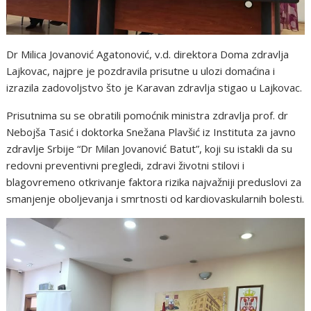
Dr Milica Jovanović Agatonović, v.d. direktora Doma zdravlja
Lajkovac, najpre je pozdravila prisutne u ulozi domaćina i
izrazila zadovoljstvo što je Karavan zdravlja stigao u Lajkovac.
Prisutnima su se obratili pomoćnik ministra zdravlja prof. dr
Nebojša Tasić i doktorka Snežana Plavšić iz Instituta za javno
zdravlje Srbije “Dr Milan Jovanović Batut”, koji su istakli da su
redovni preventivni pregledi, zdravi životni stilovi i
blagovremeno otkrivanje faktora rizika najvažniji preduslovi za
smanjenje oboljevanja i smrtnosti od kardiovaskularnih bolesti.