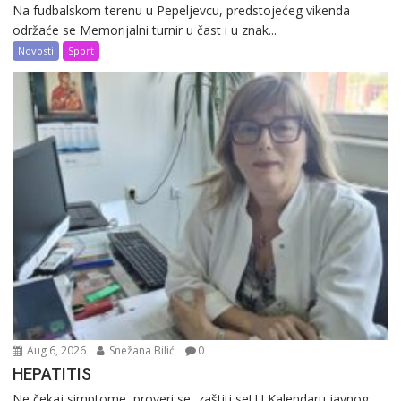
Na fudbalskom terenu u Pepeljevcu, predstojećeg vikenda
održaće se Memorijalni turnir u čast i u znak...
Novosti
Sport
Aug 6, 2026
Snežana Bilić
0
HEPATITIS
Ne čekaj simptome, proveri se, zaštiti se! U Kalendaru javnog