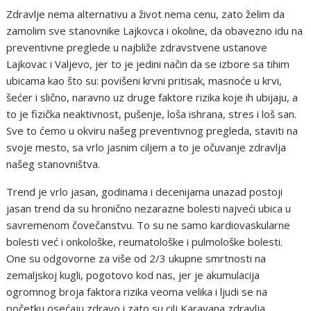
Zdravlje nema alternativu a život nema cenu, zato želim da
zamolim sve stanovnike Lajkovca i okoline, da obavezno idu na
preventivne preglede u najbliže zdravstvene ustanove
Lajkovac i Valjevo, jer to je jedini način da se izbore sa tihim
ubicama kao što su: povišeni krvni pritisak, masnoće u krvi,
šećer i slično, naravno uz druge faktore rizika koje ih ubijaju, a
to je fizička neaktivnost, pušenje, loša ishrana, stres i loš san.
Sve to ćemo u okviru našeg preventivnog pregleda, staviti na
svoje mesto, sa vrlo jasnim ciljem a to je očuvanje zdravlja
našeg stanovništva.
Trend je vrlo jasan, godinama i decenijama unazad postoji
jasan trend da su hronično nezarazne bolesti najveći ubica u
savremenom čovečanstvu. To su ne samo kardiovaskularne
bolesti već i onkološke, reumatološke i pulmološke bolesti.
One su odgovorne za više od 2/3 ukupne smrtnosti na
zemaljskoj kugli, pogotovo kod nas, jer je akumulacija
ogromnog broja faktora rizika veoma velika i ljudi se na
početku osećaju zdravo i zato su cilj Karavana zdravlja,