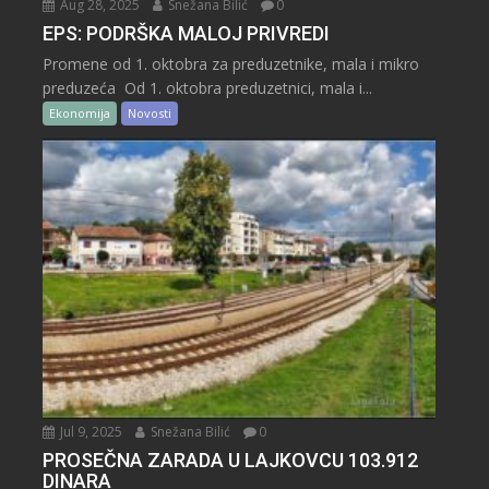
Aug 28, 2025
Snežana Bilić
0
EPS: PODRŠKA MALOJ PRIVREDI
Promene od 1. oktobra za preduzetnike, mala i mikro
preduzeća Od 1. oktobra preduzetnici, mala i...
Ekonomija
Novosti
Jul 9, 2025
Snežana Bilić
0
PROSEČNA ZARADA U LAJKOVCU 103.912
DINARA