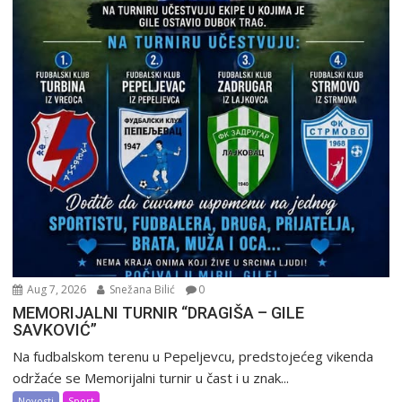
Aug 7, 2026
Snežana Bilić
0
MEMORIJALNI TURNIR “DRAGIŠA – GILE
SAVKOVIĆ”
Na fudbalskom terenu u Pepeljevcu, predstojećeg vikenda
održaće se Memorijalni turnir u čast i u znak...
Novosti
Sport