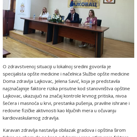
O zdravstvenoj situaciji u lokalnoj sredini govorila je
specijalista opšte medicine i načelnica Službe opšte medicine
Doma zdravlja Lajkovac, Jelena Savić, koja je predstavila
najznačajnije faktore rizika prisutne kod stanovništva opštine
Lajkovac, ukazujući na značaj kontrole krvnog pritiska, nivoa
šećera i masnoća u krvi, prestanka pušenja, pravilne ishrane i
redovne fizičke aktivnosti kao ključnih mera u očuvanju
kardiovaskularnog zdravlja.
Karavan zdravlja nastavlja obilazak gradova i opština širom