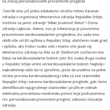
na značaj personalizovanih preventivnih pregleda
“Završili smo još jednu edukativno stručnu tribinu Karavan
zdravlja u organizaciji Ministarstva zdravlja Republike Srbije,
Instituta za javno zdravlje “Milan Jovanović Batut” i Doma
zdravlja Lajkovac. Naime, ovo je tribina koja je posvećena
preventivnim kardiovaskularnim pregledima. Do sada smo
obišli više od 80 opština u Republici Srbiji, obićićemo svaki grad
i opštinu, ako treba i svako selo i imamo vrlo jasan cilj.
Ministarstvo zdravlja na čelu sa dr Zlatiborom Lončarom ima
fokus na kardiovaskularne bolesti zato što svaka druga osoba
u Republici Srbije umire od kardiovaskularne bolesti. Najbolji i
najkvalitetniji način da to sprečimo, jeste da uradimo sa jedne
strane procenu kardiovaskularnog rizika za sve stanovnike
Repuplici Srbiji i naravno kardiovaskularne preglede, gde ćemo
identifikovati najugroženije stanovnike i pružiti im odmah
adekvatnu prevantivnu medicinsku pomoć koja podrazumeva
tzv. personalizovani preventivni pregled, odnosno očuvanje
zdravlja.