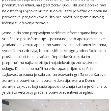
prvenstveno mladi, naizgled zdravi ljudi. Tihi ubica polako radi
na oštećenju njihovih krvnih sudova i zato je važno da dođu na
preventivni pregled kako bi što pre počeli program njihovog
lečenja tj. očuvanja zdravlja.
Jasno je da smo preplavljeni različitim informacijama koje su
vrlo često poluinformacije – poluistine, zato apelujem na sve
građane da veruju apsolutno samo svojim izabranim lekarima,
svom Domu zdravlja, bolnici i slično. Mnogo godina škole smo
prošli da bi bili tu za građane Republike Srbije, da im
preporučimo najkvalitetniju i najadekvatniju zdravstvenu
uslugu. Danas smo naišli na vrlo topao prijem u opštini
Lajkovac, prepuna je sala zainteresovanih građana za Karavan
zdravlja a obavili smo i obuku i edukaciju lekara u Domu
zdravlja Lajkovac koji sada apsolutno znaju šta im je činiti, a to
je da što veći broj građana obavi preventivni pregled.”