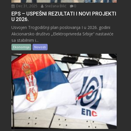
Dec 31, 2025
Snežana Bilić
0
EPS – USPEŠNI REZULTATI I NOVI PROJEKTI
U 2026.
Usvojen Trogodišnji plan poslovanja I u 2026. godini
Akcionarsko društvo „Elektroprivreda Srbije“ nastaviće
sa stabilnim i...
Ekonomija
Novosti