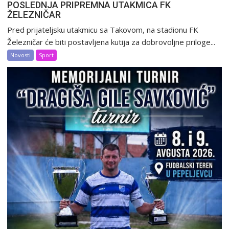
POSLEDNJA PRIPREMNA UTAKMICA FK
ŽELEZNIČAR
Pred prijateljsku utakmicu sa Takovom, na stadionu FK
Železničar će biti postavljena kutija za dobrovoljne priloge...
Novosti
Sport