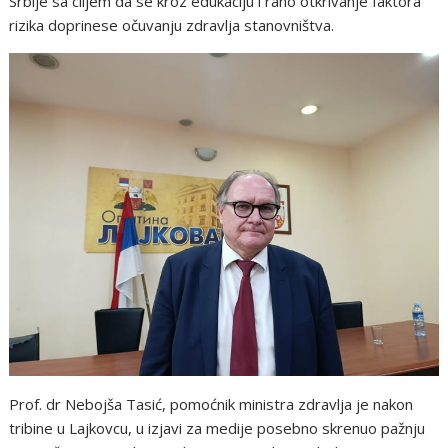
Srbije sa ciljem da se kroz edukaciju i rano otkrivanje faktora
rizika doprinese očuvanju zdravlja stanovništva.
Prof. dr Nebojša Tasić, pomoćnik ministra zdravlja je nakon
tribine u Lajkovcu, u izjavi za medije posebno skrenuo pažnju