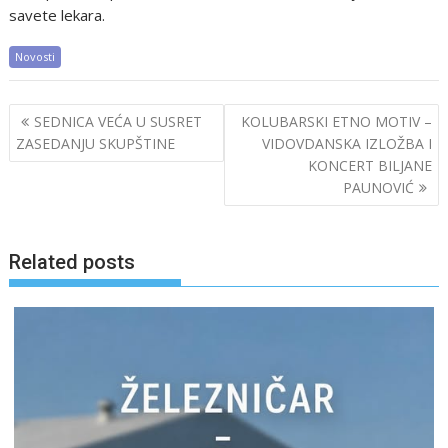
savete lekara.
Novosti
Post
SEDNICA VEĆA U SUSRET
KOLUBARSKI ETNO MOTIV –
navigation
ZASEDANJU SKUPŠTINE
VIDOVDANSKA IZLOŽBA I
KONCERT BILJANE
PAUNOVIĆ
Related posts