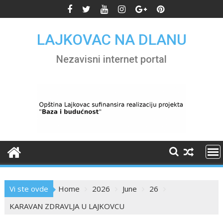
Skip
to
content
LAJKOVAC NA DLANU
Nezavisni internet portal
Vi ste ovde
Home
2026
June
26
KARAVAN ZDRAVLJA U LAJKOVCU