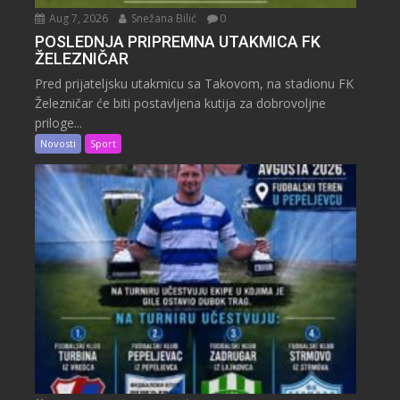
Aug 7, 2026
Snežana Bilić
0
POSLEDNJA PRIPREMNA UTAKMICA FK
ŽELEZNIČAR
Pred prijateljsku utakmicu sa Takovom, na stadionu FK
Železničar će biti postavljena kutija za dobrovoljne
priloge...
Novosti
Sport