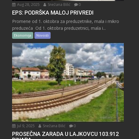
Aug 28, 2025
Snežana Bilić
0
EPS: PODRŠKA MALOJ PRIVREDI
Promene od 1. oktobra za preduzetnike, mala i mikro
preduzeća Od 1. oktobra preduzetnici, mala i...
Ekonomija
Novosti
Jul 9, 2025
Snežana Bilić
0
PROSEČNA ZARADA U LAJKOVCU 103.912