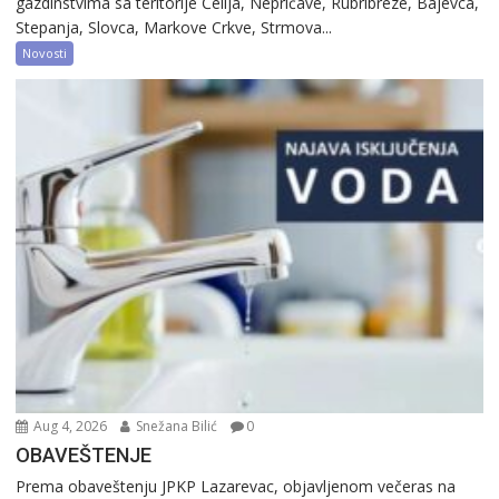
gazdinstvima sa teritorije Ćelija, Nepričave, Rubribreze, Bajevca,
Stepanja, Slovca, Markove Crkve, Strmova...
Novosti
Aug 4, 2026
Snežana Bilić
0
OBAVEŠTENJE
Prema obaveštenju JPKP Lazarevac, objavljenom večeras na