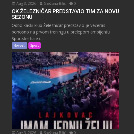
Aug 3, 2026
Snežana Bilić
0
OK ŽELEZNIČAR PREDSTAVIO TIM ZA NOVU
SEZONU
Odbojkaški klub Železničar predstavio je večeras
ponosno na prvom treningu u prelepom ambijentu
Sportske hale u...
Novosti
Sport
Aug 3, 2026
Snežana Bilić
0