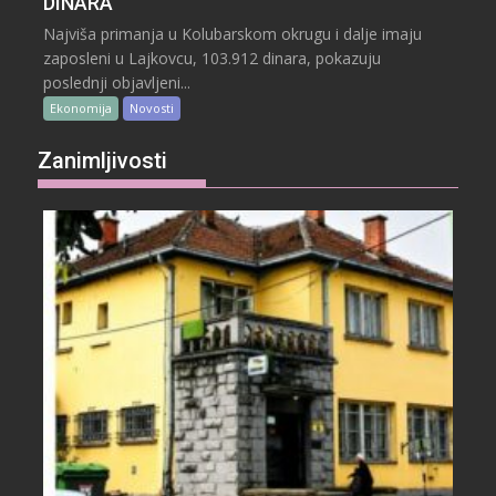
DINARA
Najviša primanja u Kolubarskom okrugu i dalje imaju
zaposleni u Lajkovcu, 103.912 dinara, pokazuju
poslednji objavljeni...
Ekonomija
Novosti
Zanimljivosti