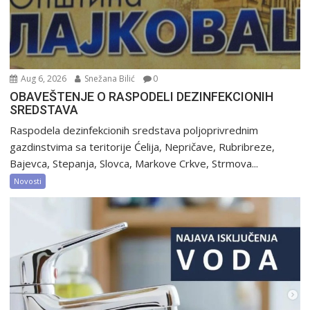
Aug 6, 2026
Snežana Bilić
0
OBAVEŠTENJE O RASPODELI DEZINFEKCIONIH
SREDSTAVA
Raspodela dezinfekcionih sredstava poljoprivrednim
gazdinstvima sa teritorije Ćelija, Nepričave, Rubribreze,
Bajevca, Stepanja, Slovca, Markove Crkve, Strmova...
Novosti