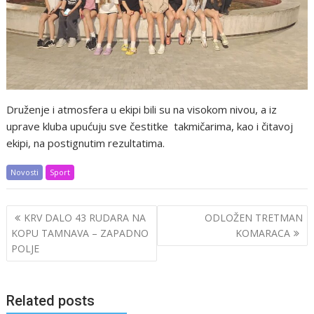
Druženje i atmosfera u ekipi bili su na visokom nivou, a iz
uprave kluba upućuju sve čestitke takmičarima, kao i čitavoj
ekipi, na postignutim rezultatima.
Novosti
Sport
Post
KRV DALO 43 RUDARA NA
ODLOŽEN TRETMAN
navigation
KOPU TAMNAVA – ZAPADNO
KOMARACA
POLJE
Related posts