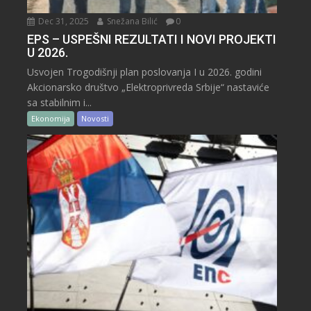
Dec 31, 2025
Snežana Bilić
0
EPS – USPEŠNI REZULTATI I NOVI PROJEKTI
U 2026.
Usvojen Trogodišnji plan poslovanja I u 2026. godini
Akcionarsko društvo „Elektroprivreda Srbije“ nastaviće
sa stabilnim i...
Ekonomija
Novosti