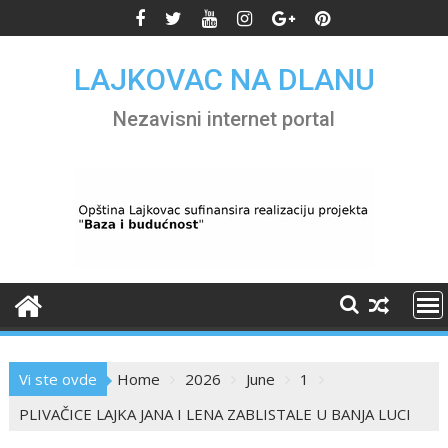
Skip
to
content
LAJKOVAC NA DLANU
Nezavisni internet portal
Vi ste ovde
Home
2026
June
1
PLIVAČICE LAJKA JANA I LENA ZABLISTALE U BANJA LUCI