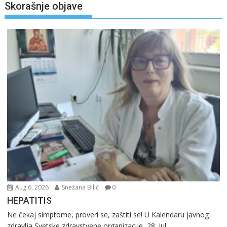
Skorašnje objave
Aug 6, 2026
Snežana Bilić
0
HEPATITIS
Ne čekaj simptome, proveri se, zaštiti se! U Kalendaru javnog
zdravlja Svetske zdravstvene organizacije, 28. jul...