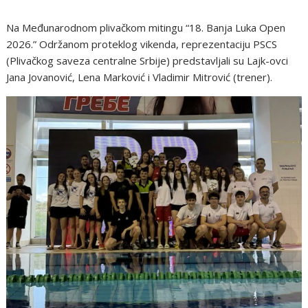
Na Međunarodnom plivačkom mitingu “18. Banja Luka Open
2026.” Održanom proteklog vikenda, reprezentaciju PSCS
(Plivačkog saveza centralne Srbije) predstavljali su Lajk-ovci
Jana Jovanović, Lena Marković i Vladimir Mitrović (trener).