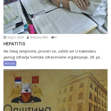
Aug 6, 2026
Snežana Bilić
0
HEPATITIS
Ne čekaj simptome, proveri se, zaštiti se! U Kalendaru
javnog zdravlja Svetske zdravstvene organizacije, 28. jul...
Novosti