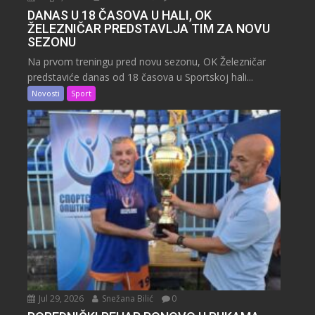
DANAS U 18 ČASOVA U HALI, OK
ŽELEZNIČAR PREDSTAVLJA TIM ZA NOVU
SEZONU
Na prvom treningu pred novu sezonu, OK Železničar
predstaviće danas od 18 časova u Sportskoj hali...
Novosti
Sport
Jul 29, 2026
Snežana Bilić
0