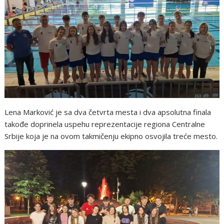
Lena Marković je sa dva četvrta mesta i dva apsolutna finala
takođe doprinela uspehu reprezentacije regiona Centralne
Srbije koja je na ovom takmičenju ekipno osvojila treće mesto.