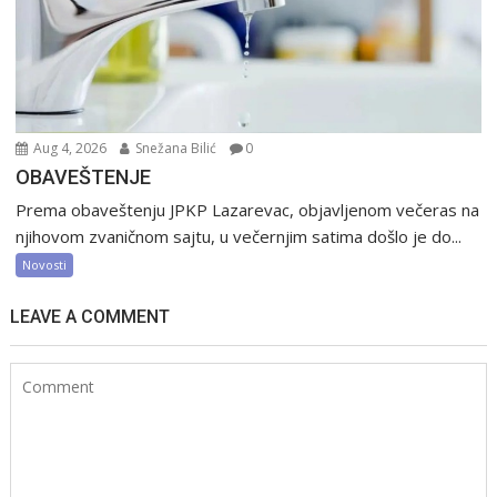
Aug 4, 2026
Snežana Bilić
0
OBAVEŠTENJE
Prema obaveštenju JPKP Lazarevac, objavljenom večeras na
njihovom zvaničnom sajtu, u večernjim satima došlo je do...
Novosti
LEAVE A COMMENT