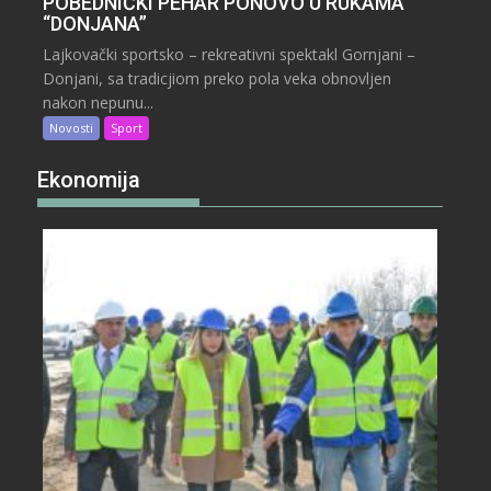
POBEDNIČKI PEHAR PONOVO U RUKAMA
“DONJANA”
Lajkovački sportsko – rekreativni spektakl Gornjani –
Donjani, sa tradicjiom preko pola veka obnovljen
nakon nepunu...
Novosti
Sport
Ekonomija