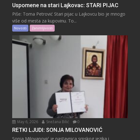
Uspomene na stari Lajkovac: STARI PIJAC
Piše: Toma Petrović Stari pijac u Lajkovcu bio je mnogo
više od mesta za kupovinu. To...
Novosti
Zanimljivosti
May 6, 2026
Snežana Bilić
0
RETKI LJUDI: SONJA MILOVANOVIĆ
Sonja Milovanović je nastavnica srpskog jezika i