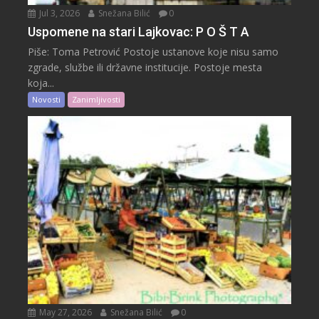
Jul 3, 2026
Snežana Bilić
0
Uspomene na stari Lajkovac: P O Š T A
Piše: Toma Petrović Postoje ustanove koje nisu samo
zgrade, službe ili državne institucije. Postoje mesta
koja...
Novosti
Zanimljivosti
May 27, 2026
Snežana Bilić
0