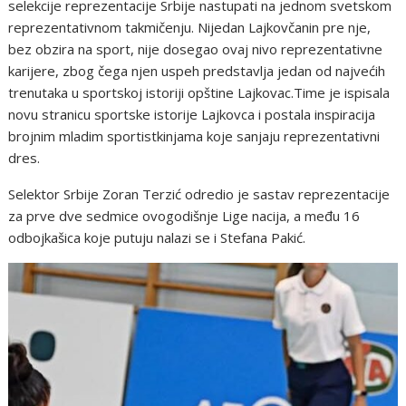
selekcije reprezentacije Srbije nastupati na jednom svetskom
reprezentativnom takmičenju. Nijedan Lajkovčanin pre nje,
bez obzira na sport, nije dosegao ovaj nivo reprezentativne
karijere, zbog čega njen uspeh predstavlja jedan od najvećih
trenutaka u sportskoj istoriji opštine Lajkovac.Time je ispisala
novu stranicu sportske istorije Lajkovca i postala inspiracija
brojnim mladim sportistkinjama koje sanjaju reprezentativni
dres.
Selektor Srbije Zoran Terzić odredio je sastav reprezentacije
za prve dve sedmice ovogodišnje Lige nacija, a među 16
odbojkašica koje putuju nalazi se i Stefana Pakić.