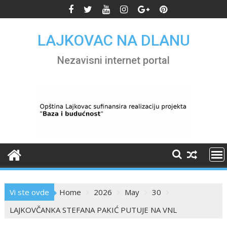
Skip
to
content
LAJKOVAC NA DLANU
Nezavisni internet portal
Vi ste ovde
Home
2026
May
30
LAJKOVČANKA STEFANA PAKIĆ PUTUJE NA VNL