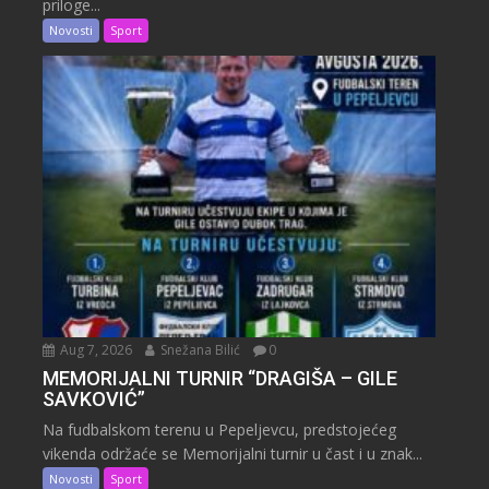
priloge...
Novosti
Sport
Aug 7, 2026
Snežana Bilić
0
MEMORIJALNI TURNIR “DRAGIŠA – GILE
SAVKOVIĆ”
Na fudbalskom terenu u Pepeljevcu, predstojećeg
vikenda održaće se Memorijalni turnir u čast i u znak...
Novosti
Sport