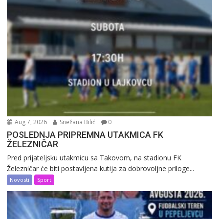
Aug 7, 2026
Snežana Bilić
0
POSLEDNJA PRIPREMNA UTAKMICA FK
ŽELEZNIČAR
Pred prijateljsku utakmicu sa Takovom, na stadionu FK
Železničar će biti postavljena kutija za dobrovoljne priloge...
Novosti
Sport