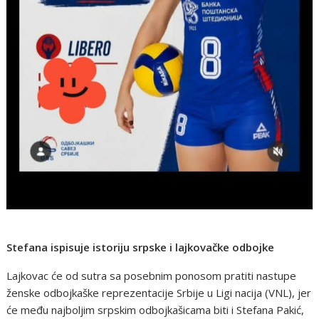
Stefana ispisuje istoriju srpske i lajkovačke odbojke
Lajkovac će od sutra sa posebnim ponosom pratiti nastupe
ženske odbojkaške reprezentacije Srbije u Ligi nacija (VNL), jer
će među najboljim srpskim odbojkašicama biti i Stefana Pakić,