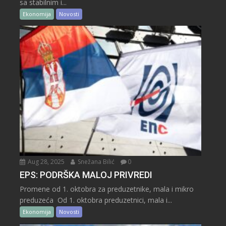
sa stabilnim i...
Ekonomija
Novosti
Aug 28, 2025
Snežana Bilić
0
EPS: PODRŠKA MALOJ PRIVREDI
Promene od 1. oktobra za preduzetnike, mala i mikro
preduzeća Od 1. oktobra preduzetnici, mala i...
Ekonomija
Novosti