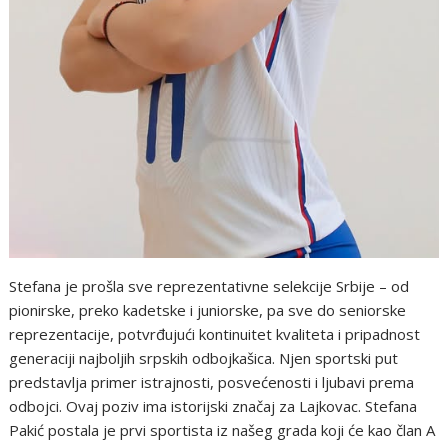
Stefana je prošla sve reprezentativne selekcije Srbije – od
pionirske, preko kadetske i juniorske, pa sve do seniorske
reprezentacije, potvrđujući kontinuitet kvaliteta i pripadnost
generaciji najboljih srpskih odbojkašica. Njen sportski put
predstavlja primer istrajnosti, posvećenosti i ljubavi prema
odbojci. Ovaj poziv ima istorijski značaj za Lajkovac. Stefana
Pakić postala je prvi sportista iz našeg grada koji će kao član A