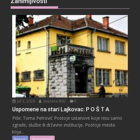
Zanimljivosti
Jul 3, 2026
Snežana Bilić
0
Uspomene na stari Lajkovac: P O Š T A
Piše: Toma Petrović Postoje ustanove koje nisu samo
zgrade, službe ili državne institucije. Postoje mesta
koja...
Novosti
Zanimljivosti