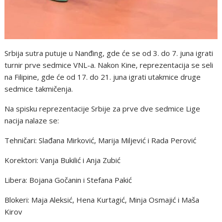
Srbija sutra putuje u Nanđing, gde će se od 3. do 7. juna igrati
turnir prve sedmice VNL-a. Nakon Kine, reprezentacija se seli
na Filipine, gde će od 17. do 21. juna igrati utakmice druge
sedmice takmičenja.
Na spisku reprezentacije Srbije za prve dve sedmice Lige
nacija nalaze se:
Tehničari: Slađana Mirković, Marija Miljević i Rada Perović
Korektori: Vanja Bukilić i Anja Zubić
Libera: Bojana Gočanin i Stefana Pakić
Blokeri: Maja Aleksić, Hena Kurtagić, Minja Osmajić i Maša
Kirov