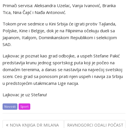
Primači servisa: Aleksandra Uzelac, Vanja Ivanović, Branka
Tica, Nina Čajić i Nađa Antonović.
Tokom prve sedmice u Kini Srbija će igrati protiv Tajlanda,
Poljske, Kine i Belgije, dok je na Filipinima očekuju dueli sa
Japanom, Italijom, Dominikanskom Republikom i selekcijom
SAD.
Lajkovac je poznat kao grad odbojke, a uspeh Stefane Pakić
predstavlja krunu jednog sportskog puta koji je počeo na
domaćim terenima, a danas se nastavlja na najvećoj svetskoj
sceni. Ceo grad sa ponosom prati njen uspeh i navija za Srbiju
u predstojećim utakmicama Lige nacija.
Lajkovac je uz Stefanu!
Novosti
Sport
Post
NOVA KNJIGA DR MILANA
RAVNOGORCI ODALI POČAST