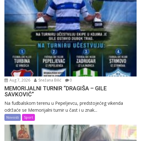
Aug 7, 2026
Snežana Bilić
0
MEMORIJALNI TURNIR “DRAGIŠA – GILE
SAVKOVIĆ”
Na fudbalskom terenu u Pepeljevcu, predstojećeg vikenda
održaće se Memorijalni turnir u čast i u znak...
Novosti
Sport