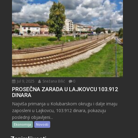
Jul 9, 2025
Snežana Bilić
0
PROSEČNA ZARADA U LAJKOVCU 103.912
DINARA
Najviša primanja u Kolubarskom okrugu i dalje imaju
zaposleni u Lajkovcu, 103.912 dinara, pokazuju
poslednji objavljeni...
Ekonomija
Novosti