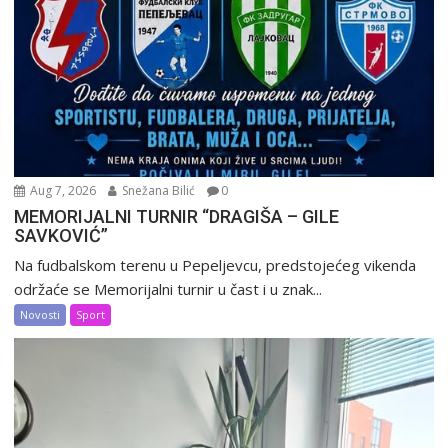
Aug 7, 2026
Snežana Bilić
0
MEMORIJALNI TURNIR “DRAGIŠA – GILE
SAVKOVIĆ”
Na fudbalskom terenu u Pepeljevcu, predstojećeg vikenda
održaće se Memorijalni turnir u čast i u znak...
Novosti
Sport