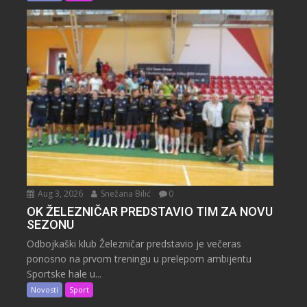
Aug 3, 2026
Snežana Bilić
0
OK ŽELEZNIČAR PREDSTAVIO TIM ZA NOVU
SEZONU
Odbojkaški klub Železničar predstavio je večeras
ponosno na prvom treningu u prelepom ambijentu
Sportske hale u...
Novosti
Sport