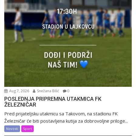
Aug 7, 2026
Snežana Bilić
0
POSLEDNJA PRIPREMNA UTAKMICA FK
ŽELEZNIČAR
Pred prijateljsku utakmicu sa Takovom, na stadionu FK
Železničar će biti postavljena kutija za dobrovoljne priloge...
Novosti
Sport