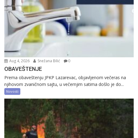
Aug 4, 2026
Snežana Bilić
0
OBAVEŠTENJE
Prema obaveštenju JPKP Lazarevac, objavljenom večeras na
njihovom zvaničnom sajtu, u večernjim satima došlo je do...
Novosti