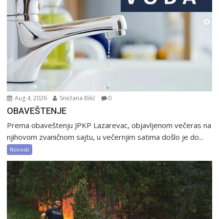
Aug 4, 2026
Snežana Bilić
0
OBAVEŠTENJE
Prema obaveštenju JPKP Lazarevac, objavljenom večeras na
njihovom zvaničnom sajtu, u večernjim satima došlo je do...
Novosti