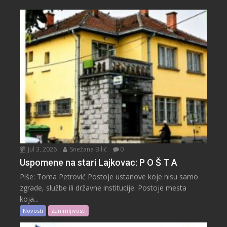
Jul 3, 2026
Snežana Bilić
0
Uspomene na stari Lajkovac: P O Š T A
Piše: Toma Petrović Postoje ustanove koje nisu samo
zgrade, službe ili državne institucije. Postoje mesta
koja...
Novosti
Zanimljivosti