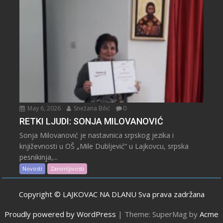
May 6, 2026
Snežana Bilić
0
RETKI LJUDI: SONJA MILOVANOVIĆ
Sonja Milovanović je nastavnica srpskog jezika i
književnosti u OŠ „Mile Dubljević“ u Lajkovcu, srpska
pesnikinja,...
Novosti
Zanimljivosti
Copyright © LAJKOVAC NA DLANU Sva prava zadržana
Proudly powered by WordPress
|
Theme: SuperMag by
Acme