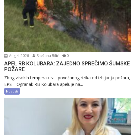
Aug 4, 2026
Snežana Bilić
0
APEL RB KOLUBARA: ZAJEDNO SPREČIMO ŠUMSKE
POŽARE
Zbog visokih temperatura i povećanog rizika od izbijanja požara,
EPS – Ogranak RB Kolubara apeluje na...
Novosti