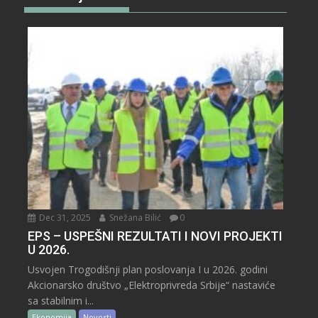
Dec 31, 2025
Snežana Bilić
0
EPS – USPEŠNI REZULTATI I NOVI PROJEKTI
U 2026.
Usvojen Trogodišnji plan poslovanja I u 2026. godini
Akcionarsko društvo „Elektroprivreda Srbije“ nastaviće
sa stabilnim i...
Ekonomija
Novosti