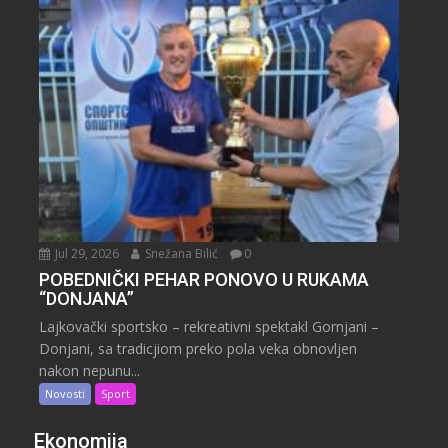
Jul 29, 2026
Snežana Bilić
0
POBEDNIČKI PEHAR PONOVO U RUKAMA
“DONJANA”
Lajkovački sportsko – rekreativni spektakl Gornjani –
Donjani, sa tradicjiom preko pola veka obnovljen
nakon nepunu...
Novosti
Sport
Ekonomija