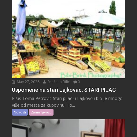
May 27, 2026
Snežana Bilić
0
Uspomene na stari Lajkovac: STARI PIJAC
Piše: Toma Petrović Stari pijac u Lajkovcu bio je mnogo
više od mesta za kupovinu. To...
Novosti
Zanimljivosti