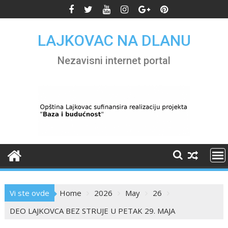
Skip
to
content
LAJKOVAC NA DLANU
Nezavisni internet portal
Vi ste ovde
Home
2026
May
26
DEO LAJKOVCA BEZ STRUJE U PETAK 29. MAJA