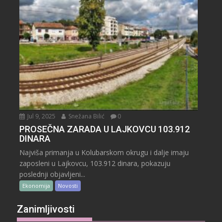
Jul 9, 2025
Snežana Bilić
0
PROSEČNA ZARADA U LAJKOVCU 103.912
DINARA
Najviša primanja u Kolubarskom okrugu i dalje imaju
zaposleni u Lajkovcu, 103.912 dinara, pokazuju
poslednji objavljeni...
Ekonomija
Novosti
Zanimljivosti