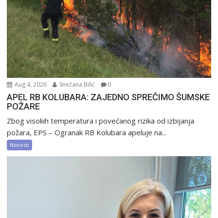
Aug 4, 2026
Snežana Bilić
0
APEL RB KOLUBARA: ZAJEDNO SPREČIMO ŠUMSKE
POŽARE
Zbog visokih temperatura i povećanog rizika od izbijanja
požara, EPS – Ogranak RB Kolubara apeluje na...
Novosti