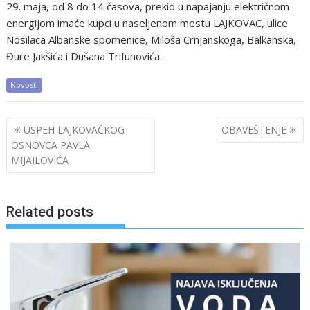
29. maja, od 8 do 14 časova, prekid u napajanju električnom
energijom imaće kupci u naseljenom mestu LAJKOVAC, ulice
Nosilaca Albanske spomenice, Miloša Crnjanskoga, Balkanska,
Đure Jakšića i Dušana Trifunovića.
Novosti
Post
USPEH LAJKOVAČKOG
OBAVEŠTENJE
navigation
OSNOVCA PAVLA
MIJAILOVIĆA
Related posts