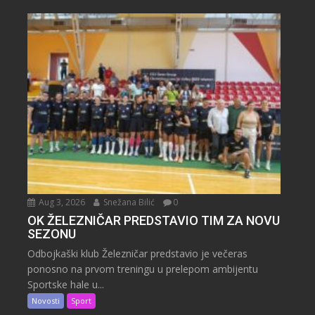
Aug 3, 2026
Snežana Bilić
0
OK ŽELEZNIČAR PREDSTAVIO TIM ZA NOVU
SEZONU
Odbojkaški klub Železničar predstavio je večeras
ponosno na prvom treningu u prelepom ambijentu
Sportske hale u...
Novosti
Sport