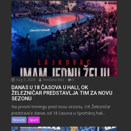
Aug 3, 2026
Snežana Bilić
0
DANAS U 18 ČASOVA U HALI, OK
ŽELEZNIČAR PREDSTAVLJA TIM ZA NOVU
SEZONU
Na prvom treningu pred novu sezonu, OK Železničar
predstaviće danas od 18 časova u Sportskoj hali...
Novosti
Sport