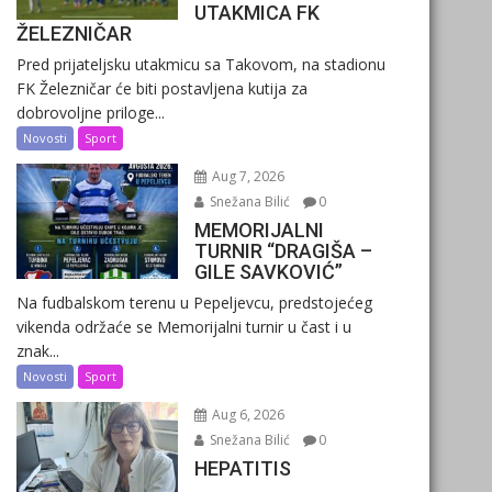
UTAKMICA FK
ŽELEZNIČAR
Pred prijateljsku utakmicu sa Takovom, na stadionu
FK Železničar će biti postavljena kutija za
dobrovoljne priloge...
Novosti
Sport
Aug 7, 2026
Snežana Bilić
0
MEMORIJALNI
TURNIR “DRAGIŠA –
GILE SAVKOVIĆ”
Na fudbalskom terenu u Pepeljevcu, predstojećeg
vikenda održaće se Memorijalni turnir u čast i u
znak...
Novosti
Sport
Aug 6, 2026
Snežana Bilić
0
HEPATITIS