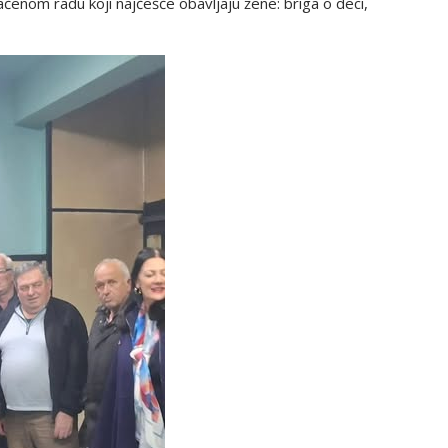
aćenom radu koji najčešće obavljaju žene: briga o deci,