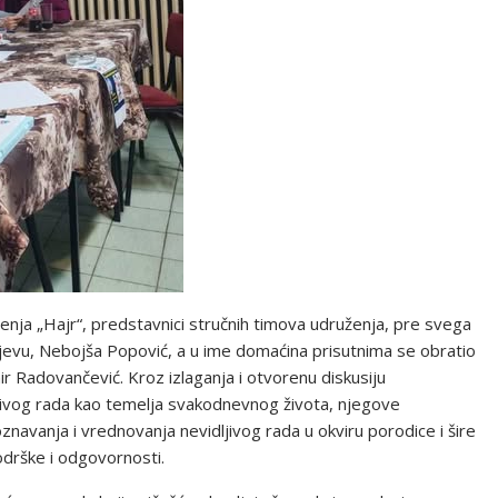
ženja „Hajr“, predstavnici stručnih timova udruženja, pre svega
jevu, Nebojša Popović, a u ime domaćina prisutnima se obratio
r Radovančević. Kroz izlaganja i otvorenu diskusiju
ivog rada kao temelja svakodnevnog života, njegove
avanja i vrednovanja nevidljivog rada u okviru porodice i šire
odrške i odgovornosti.