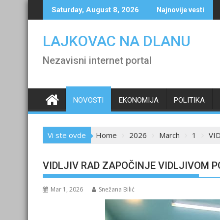
Skip
Saturday, August 8, 2026
Najnovije vesti
to
content
LAJKOVAC NA DLANU
Nezavisni internet portal
NOVOSTI
EKONOMIJA
POLITIKA
Vi ste ovde
Home
2026
March
1
VI
VIDLJIV RAD ZAPOČINJE VIDLJIVOM 
Mar 1, 2026
Snežana Bilić