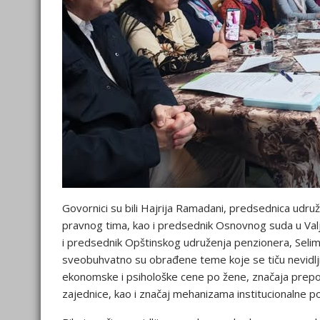
Govornici su bili Hajrija Ramadani, predsednica udru
pravnog tima, kao i predsednik Osnovnog suda u Val
i predsednik Opštinskog udruženja penzionera, Selimi
sveobuhvatno su obrađene teme koje se tiču nevidlj
ekonomske i psihološke cene po žene, značaja prepozn
zajednice, kao i značaj mehanizama institucionalne p