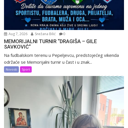
Aug 7, 2026
Snežana Bilić
0
MEMORIJALNI TURNIR “DRAGIŠA – GILE
SAVKOVIĆ”
Na fudbalskom terenu u Pepeljevcu, predstojećeg vikenda
održaće se Memorijalni turnir u čast i u znak...
Novosti
Sport