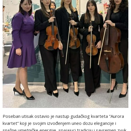
Poseban utisak ostavio je nastup gudačkog kvarteta “Aurora
kvartet” koji je svojim izvođenjem uneo dozu elegancije i
snažne umetničke energije, spajajuci tradiciju i savremen zvuk.