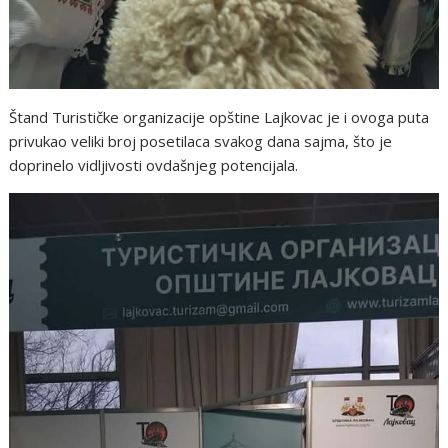
Štand Turističke organizacije opštine Lajkovac je i ovoga puta
privukao veliki broj posetilaca svakog dana sajma, što je
doprinelo vidljivosti ovdašnjeg potencijala.