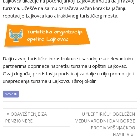
Lajkovca ukazuje na potencijal koji Lajkovac ima za dalji razvoj
turizma. Učešće na sajmu označava važan korak ka jačanju
reputacije Lajkovca kao atraktivnog turističkog mesta.
Dalji razvoj turističke infrastrukture i saradnja sa relevantnim
partnerima doprineće napretku turizma u opštini Lajkovac.
Ovaj događaj predstavlja podsticaj za dalje u cilju promocije i
unapređenja turizma u Lajkovcu i široj okolini.
Novosti
Post
OBAVEŠTENJE ZA
U “LEPTIRIĆU” OBELEŽEN
navigation
PENZIONERE
MEĐUNARODNI DAN BORBE
PROTIV VRŠNJAČKOG
NASILJA