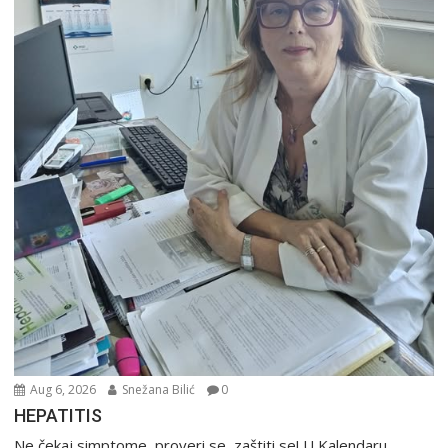
Aug 6, 2026
Snežana Bilić
0
HEPATITIS
Ne čekaj simptome, proveri se, zaštiti se! U Kalendaru