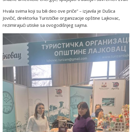
Hvala svima koji su bili deo ove priče” – izjavila je Dušica
Jovičić, direktorka Turističke organizacije opštine Lajkovac,
rezimirajući utiske sa ovogodišnjeg sajma.