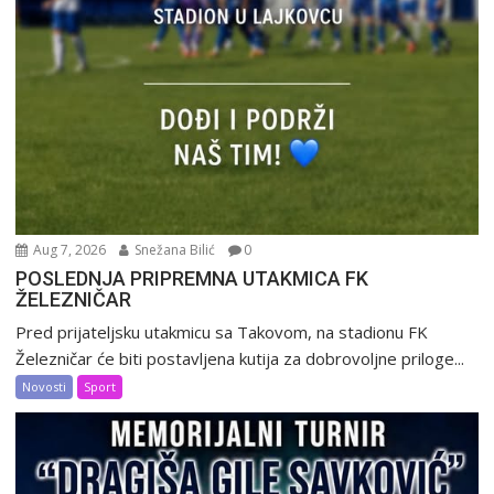
Aug 7, 2026
Snežana Bilić
0
POSLEDNJA PRIPREMNA UTAKMICA FK
ŽELEZNIČAR
Pred prijateljsku utakmicu sa Takovom, na stadionu FK
Železničar će biti postavljena kutija za dobrovoljne priloge...
Novosti
Sport