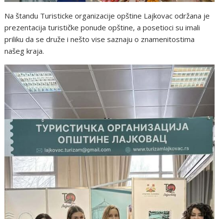
Na štandu Turisticke organizacije opštine Lajkovac održana je
prezentacija turističke ponude opštine, a posetioci su imali
priliku da se druže i nešto vise saznaju o znamenitostima
našeg kraja.