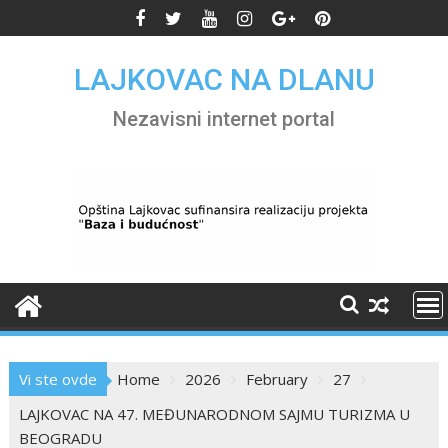
Skip
to
content
LAJKOVAC NA DLANU
Nezavisni internet portal
Vi ste ovde
Home
2026
February
27
LAJKOVAC NA 47. MEĐUNARODNOM SAJMU TURIZMA U
BEOGRADU