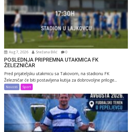
Aug 7, 2026
Snežana Bilić
0
POSLEDNJA PRIPREMNA UTAKMICA FK
ŽELEZNIČAR
Pred prijateljsku utakmicu sa Takovom, na stadionu FK
Železničar će biti postavljena kutija za dobrovoljne priloge...
Novosti
Sport