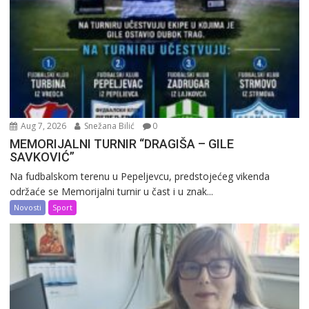
Aug 7, 2026
Snežana Bilić
0
MEMORIJALNI TURNIR “DRAGIŠA – GILE
SAVKOVIĆ”
Na fudbalskom terenu u Pepeljevcu, predstojećeg vikenda
održaće se Memorijalni turnir u čast i u znak...
Novosti
Sport