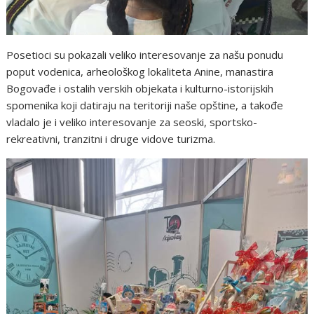
Posetioci su pokazali veliko interesovanje za našu ponudu
poput vodenica, arheološkog lokaliteta Anine, manastira
Bogovađe i ostalih verskih objekata i kulturno-istorijskih
spomenika koji datiraju na teritoriji naše opštine, a takođe
vladalo je i veliko interesovanje za seoski, sportsko-
rekreativni, tranzitni i druge vidove turizma.