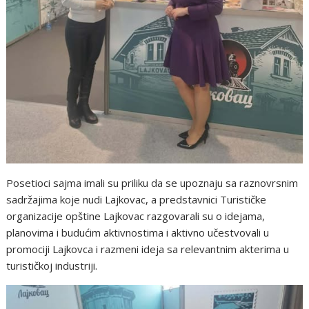
Posetioci sajma imali su priliku da se upoznaju sa raznovrsnim
sadržajima koje nudi Lajkovac, a predstavnici Turističke
organizacije opštine Lajkovac razgovarali su o idejama,
planovima i budućim aktivnostima i aktivno učestvovali u
promociji Lajkovca i razmeni ideja sa relevantnim akterima u
turističkoj industriji.