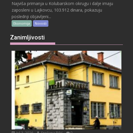
Najviša primanja u Kolubarskom okrugu i dalje imaju
zaposleni u Lajkovcu, 103.912 dinara, pokazuju
poslednji objavljeni...
Ekonomija
Novosti
Zanimljivosti
Jul 3, 2026
Snežana Bilić
0