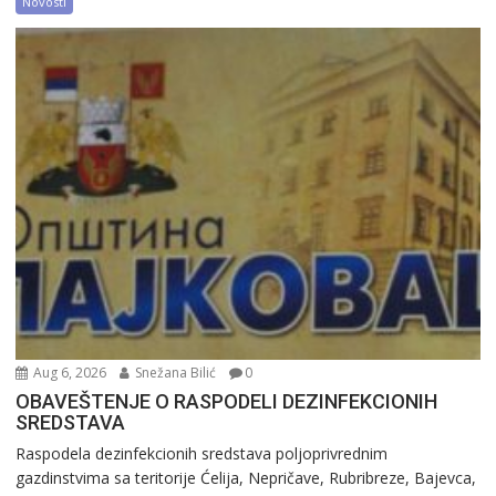
Novosti
Aug 6, 2026
Snežana Bilić
0
OBAVEŠTENJE O RASPODELI DEZINFEKCIONIH
SREDSTAVA
Raspodela dezinfekcionih sredstava poljoprivrednim
gazdinstvima sa teritorije Ćelija, Nepričave, Rubribreze, Bajevca,