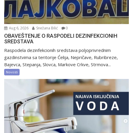
Aug 6, 2026
Snežana Bilić
0
OBAVEŠTENJE O RASPODELI DEZINFEKCIONIH
SREDSTAVA
Raspodela dezinfekcionih sredstava poljoprivrednim
gazdinstvima sa teritorije Ćelija, Nepričave, Rubribreze,
Bajevca, Stepanja, Slovca, Markove Crkve, Strmova...
Novosti