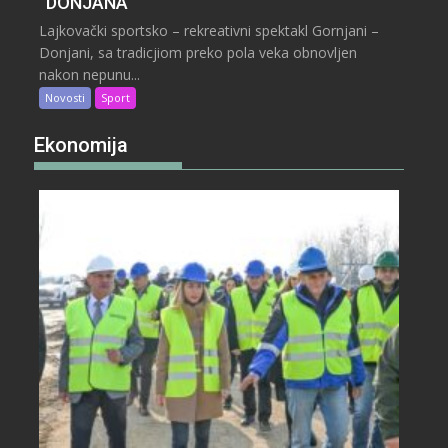
“DONJANA”
Lajkovački sportsko – rekreativni spektakl Gornjani –
Donjani, sa tradicjiom preko pola veka obnovljen
nakon nepunu...
Novosti
Sport
Ekonomija