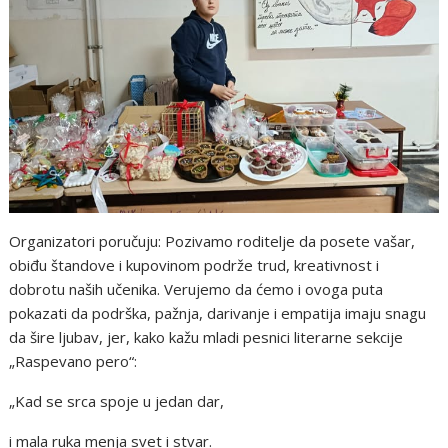
Organizatori poručuju: Pozivamo roditelje da posete vašar,
obiđu štandove i kupovinom podrže trud, kreativnost i
dobrotu naših učenika. Verujemo da ćemo i ovoga puta
pokazati da podrška, pažnja, darivanje i empatija imaju snagu
da šire ljubav, jer, kako kažu mladi pesnici literarne sekcije
„Raspevano pero“:
„Kad se srca spoje u jedan dar,
i mala ruka menja svet i stvar.