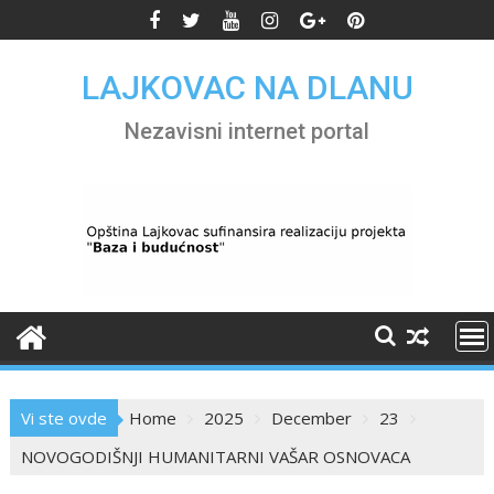
Skip
to
content
LAJKOVAC NA DLANU
Nezavisni internet portal
Vi ste ovde
Home
2025
December
23
NOVOGODIŠNJI HUMANITARNI VAŠAR OSNOVACA