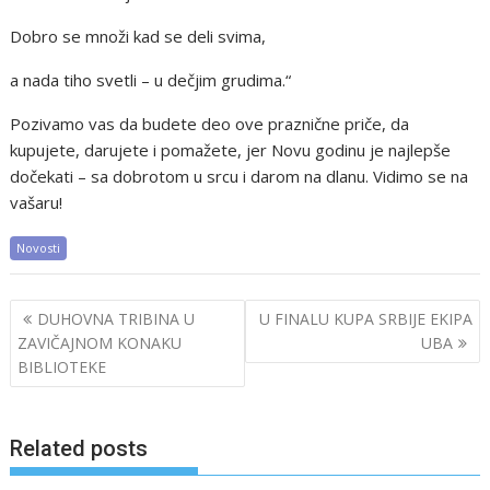
Dobro se množi kad se deli svima,
a nada tiho svetli – u dečjim grudima.“
Pozivamo vas da budete deo ove praznične priče, da
kupujete, darujete i pomažete, jer Novu godinu je najlepše
dočekati – sa dobrotom u srcu i darom na dlanu. Vidimo se na
vašaru!
Novosti
Post
DUHOVNA TRIBINA U
U FINALU KUPA SRBIJE EKIPA
navigation
ZAVIČAJNOM KONAKU
UBA
BIBLIOTEKE
Related posts