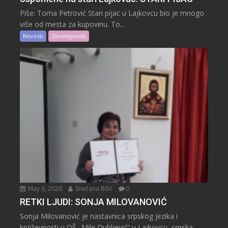
Piše: Toma Petrović Stari pijac u Lajkovcu bio je mnogo
više od mesta za kupovinu. To...
Novosti
Zanimljivosti
May 6, 2026
Snežana Bilić
0
RETKI LJUDI: SONJA MILOVANOVIĆ
Sonja Milovanović je nastavnica srpskog jezika i
književnosti u OŠ „Mile Dubljević“ u Lajkovcu, srpska