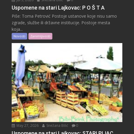
Uspomene na stari Lajkovac: P O Š T A
Piše: Toma Petrović Postoje ustanove koje nisu samo
zgrade, službe ili državne institucije. Postoje mesta
koja...
Novosti
Zanimljivosti
May 27, 2026
Snežana Bilić
0
Uspomene na stari Lajkovac: STARI PIJAC