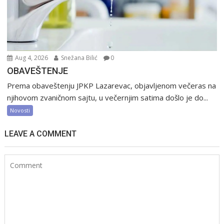
Aug 4, 2026
Snežana Bilić
0
OBAVEŠTENJE
Prema obaveštenju JPKP Lazarevac, objavljenom večeras na
njihovom zvaničnom sajtu, u večernjim satima došlo je do...
Novosti
LEAVE A COMMENT