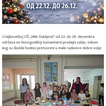
U lajkovačkoj OŠ „Mile Dubljević“ od 22. do 26. decembra
održava se Novogodišnji humanitarni prodajni vašar, tokom
kog su školski hodnici pretvoreni u male radionice dobre volje.