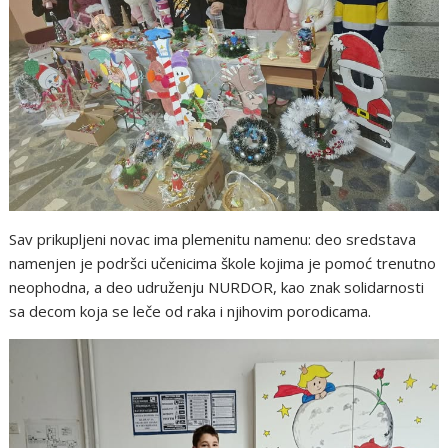
Sav prikupljeni novac ima plemenitu namenu: deo sredstava
namenjen je podršci učenicima škole kojima je pomoć trenutno
neophodna, a deo udruženju NURDOR, kao znak solidarnosti
sa decom koja se leče od raka i njihovim porodicama.