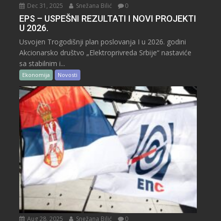
Dec 31, 2025
Snežana Bilić
0
EPS – USPEŠNI REZULTATI I NOVI PROJEKTI
U 2026.
Usvojen Trogodišnji plan poslovanja I u 2026. godini
Akcionarsko društvo „Elektroprivreda Srbije“ nastaviće
sa stabilnim i...
Ekonomija
Novosti
Aug 28, 2025
Snežana Bilić
0