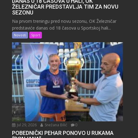
DANAS U 18 ČASOVA U HALI, OK
ŽELEZNIČAR PREDSTAVLJA TIM ZA NOVU
SEZONU
Na prvom treningu pred novu sezonu, OK Železničar
predstaviće danas od 18 časova u Sportskoj hali...
Novosti
Sport
Jul 29, 2026
Snežana Bilić
0
POBEDNIČKI PEHAR PONOVO U RUKAMA