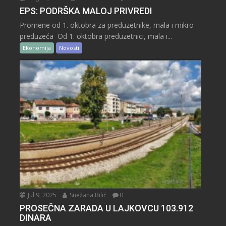
EPS: PODRŠKA MALOJ PRIVREDI
Promene od 1. oktobra za preduzetnike, mala i mikro
preduzeća Od 1. oktobra preduzetnici, mala i...
Ekonomija
Novosti
Jul 9, 2025
Snežana Bilić
0
PROSEČNA ZARADA U LAJKOVCU 103.912
DINARA