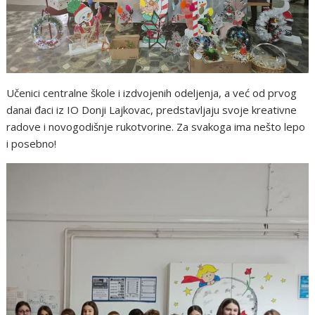
Učenici centralne škole i izdvojenih odeljenja, a već od prvog
danai đaci iz IO Donji Lajkovac, predstavljaju svoje kreativne
radove i novogodišnje rukotvorine. Za svakoga ima nešto lepo
i posebno!