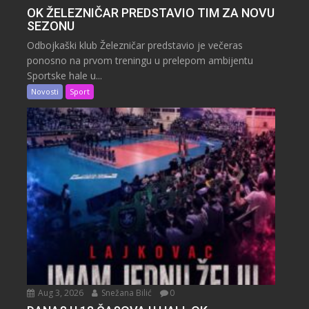
OK ŽELEZNIČAR PREDSTAVIO TIM ZA NOVU
SEZONU
Odbojkaški klub Železničar predstavio je večeras
ponosno na prvom treningu u prelepom ambijentu
Sportske hale u...
Novosti
Sport
Aug 3, 2026
Snežana Bilić
0