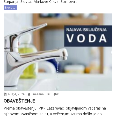
Stepanja, Slovca, Markove Crkve, Strmova...
Novosti
Aug 4, 2026
Snežana Bilić
0
OBAVEŠTENJE
Prema obaveštenju JPKP Lazarevac, objavljenom večeras na
njihovom zvaničnom sajtu, u večernjim satima došlo je do...