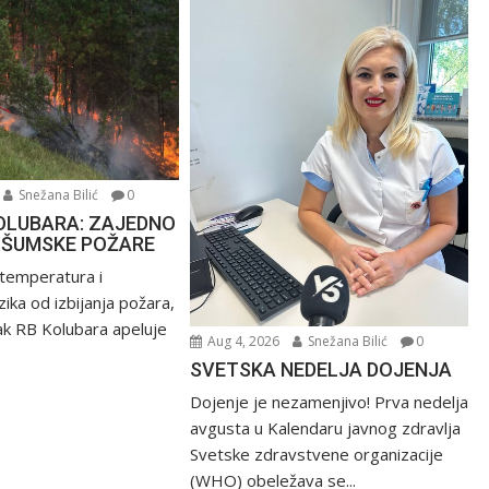
Snežana Bilić
0
OLUBARA: ZAJEDNO
 ŠUMSKE POŽARE
 temperatura i
ika od izbijanja požara,
k RB Kolubara apeluje
Aug 4, 2026
Snežana Bilić
0
SVETSKA NEDELJA DOJENJA
Dojenje je nezamenjivo! Prva nedelja
avgusta u Kalendaru javnog zdravlja
Svetske zdravstvene organizacije
(WHO) obeležava se...