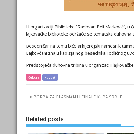
U organizaciji Biblioteke “Radovan Beli Marković”, 
lajkovačke biblioteke održaće se tematska duhovna tr
Besedničar na temu biće arhijerejski namesnik tamnav
Lajkovčani znaju kao sjajnog besednika i odličnog uv
Predstojeća duhovna tribina u organizaciji lajkovačke
Kultura
Novosti
Post
BORBA ZA PLASMAN U FINALE KUPA SRBIJE
navigation
Related posts