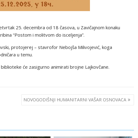
u četvrtak 25. decembra od 18 časova, u Zavičajnom konaku
ibina “Postom i molitvom do isceljenja”.
ski, protojerej – stavrofor Nebojša Milivojević, koga
odničara u temu.
 biblioteke će zasigurno animirati brojne Lajkovčane.
NOVOGODIŠNJI HUMANITARNI VAŠAR OSNOVACA