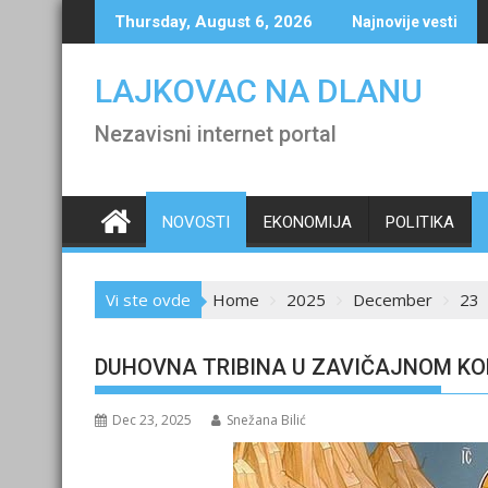
Skip
Thursday, August 6, 2026
Najnovije vesti
to
content
LAJKOVAC NA DLANU
Nezavisni internet portal
NOVOSTI
EKONOMIJA
POLITIKA
Vi ste ovde
Home
2025
December
23
DUHOVNA TRIBINA U ZAVIČAJNOM KO
Dec 23, 2025
Snežana Bilić