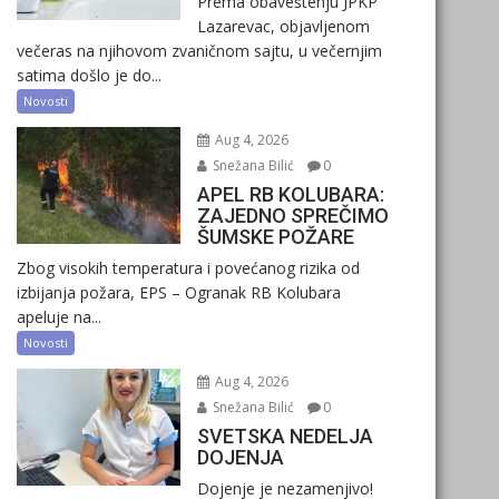
Prema obaveštenju JPKP
Lazarevac, objavljenom
večeras na njihovom zvaničnom sajtu, u večernjim
satima došlo je do...
Novosti
Aug 4, 2026
Snežana Bilić
0
APEL RB KOLUBARA:
ZAJEDNO SPREČIMO
ŠUMSKE POŽARE
Zbog visokih temperatura i povećanog rizika od
izbijanja požara, EPS – Ogranak RB Kolubara
apeluje na...
Novosti
Aug 4, 2026
Snežana Bilić
0
SVETSKA NEDELJA
DOJENJA
Dojenje je nezamenjivo!