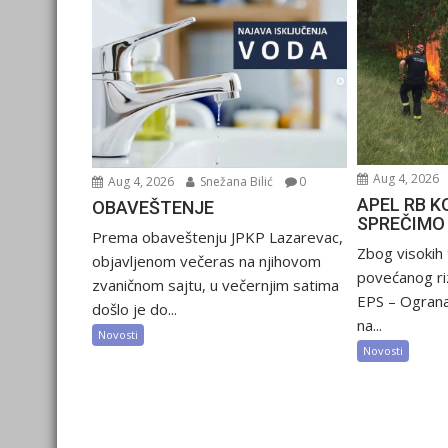
Aug 4, 2026
Aug 4, 2026
Snežana Bilić
0
APEL RB K
OBAVEŠTENJE
SPREČIMO
Prema obaveštenju JPKP Lazarevac,
Zbog visokih
objavljenom večeras na njihovom
povećanog riz
zvaničnom sajtu, u večernjim satima
EPS – Ograna
došlo je do...
na...
Novosti
Novosti