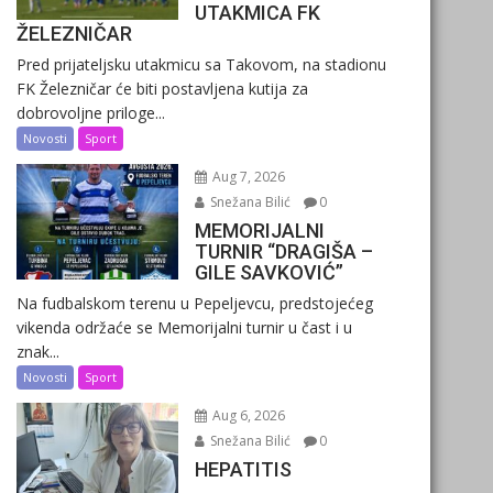
UTAKMICA FK
ŽELEZNIČAR
Pred prijateljsku utakmicu sa Takovom, na stadionu
FK Železničar će biti postavljena kutija za
dobrovoljne priloge...
Novosti
Sport
Aug 7, 2026
Snežana Bilić
0
MEMORIJALNI
TURNIR “DRAGIŠA –
GILE SAVKOVIĆ”
Na fudbalskom terenu u Pepeljevcu, predstojećeg
vikenda održaće se Memorijalni turnir u čast i u
znak...
Novosti
Sport
Aug 6, 2026
Snežana Bilić
0
HEPATITIS