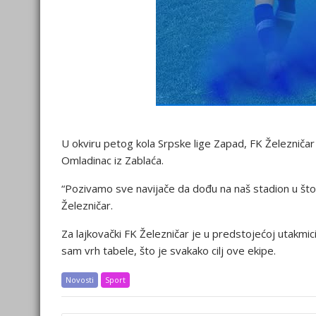
U okviru petog kola Srpske lige Zapad, FK Železniča
Omladinac iz Zablaća.
“Pozivamo sve navijače da dođu na naš stadion u št
Železničar.
Za lajkovački FK Železničar je u predstojećoj utakmici
sam vrh tabele, što je svakako cilj ove ekipe.
Novosti
Sport