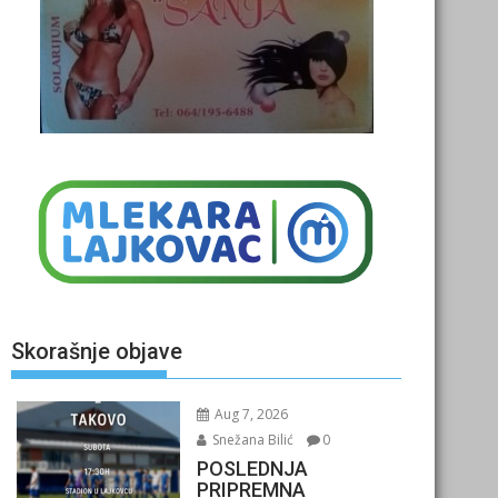
Skorašnje objave
Aug 7, 2026
Snežana Bilić
0
POSLEDNJA
PRIPREMNA