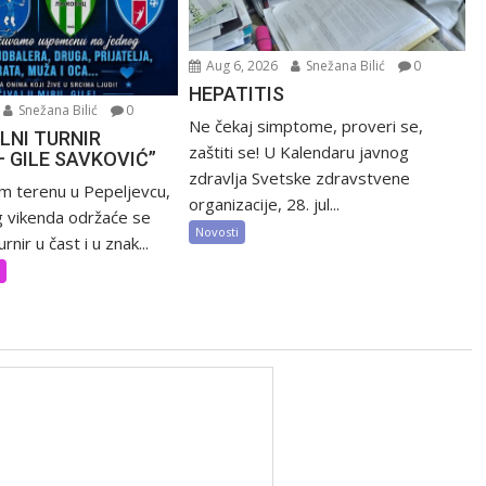
Aug 6, 2026
Snežana Bilić
0
HEPATITIS
Snežana Bilić
0
Ne čekaj simptome, proveri se,
LNI TURNIR
zaštiti se! U Kalendaru javnog
– GILE SAVKOVIĆ”
zdravlja Svetske zdravstvene
m terenu u Pepeljevcu,
organizacije, 28. jul...
 vikenda održaće se
Novosti
rnir u čast i u znak...
t