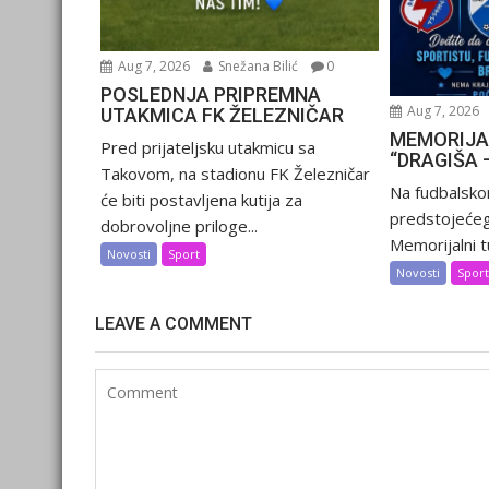
Aug 7, 2026
Snežana Bilić
0
POSLEDNJA PRIPREMNA
Aug 7, 2026
UTAKMICA FK ŽELEZNIČAR
MEMORIJA
Pred prijateljsku utakmicu sa
“DRAGIŠA 
Takovom, na stadionu FK Železničar
Na fudbalsko
će biti postavljena kutija za
predstojećeg
dobrovoljne priloge...
Memorijalni tu
Novosti
Sport
Novosti
Spor
LEAVE A COMMENT