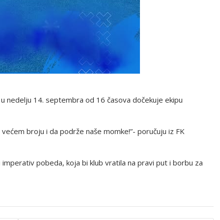
r u nedelju 14. septembra od 16 časova dočekuje ekipu
o većem broju i da podrže naše momke!”- poručuju iz FK
 imperativ pobeda, koja bi klub vratila na pravi put i borbu za