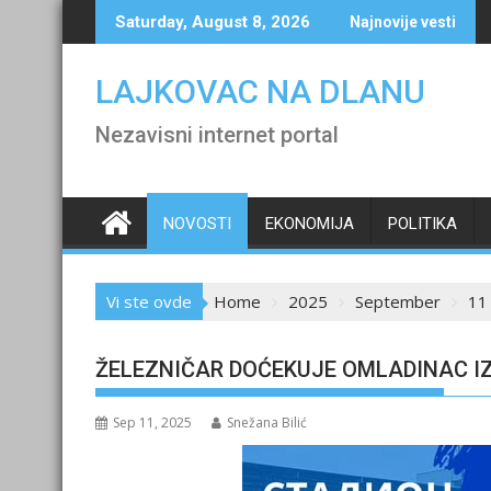
Skip
Saturday, August 8, 2026
Najnovije vesti
to
content
LAJKOVAC NA DLANU
Nezavisni internet portal
NOVOSTI
EKONOMIJA
POLITIKA
Vi ste ovde
Home
2025
September
11
ŽELEZNIČAR DOĆEKUJE OMLADINAC I
Sep 11, 2025
Snežana Bilić