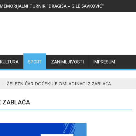
MEMORIJALNI TURNIR “DRAGIŠA – GILE SAVKOVIĆ”
KULTURA
SPORT
ZANIMLJIVOSTI
IMPRESUM
ŽELEZNIČAR DOĆEKUJE OMLADINAC IZ ZABLAĆA
Z ZABLAĆA