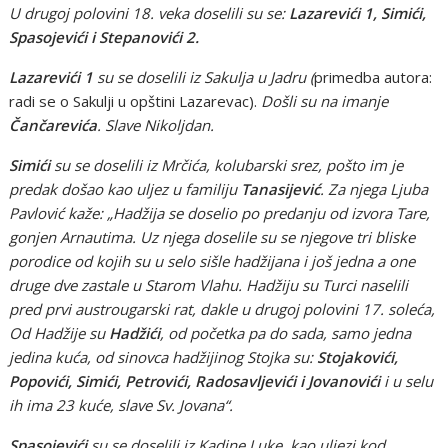
U drugoj polovini 18. veka doselili su se:
Lazarevići 1, Simići,
Spasojevići i Stepanovići 2.
Lazarevići 1
su se doselili iz Sakulja u Jadru (
primedba autora:
radi se o Sakulji u opštini Lazarevac).
Došli su na imanje
Čančarevića
. Slave Nikoljdan.
Simići
su se doselili iz Mrčića, kolubarski srez, pošto im je
predak došao kao uljez u familiju
Tanasijević
. Za njega Ljuba
Pavlović kaže: „Hadžija se doselio po predanju od izvora Tare,
gonjen Arnautima. Uz njega doselile su se njegove tri bliske
porodice od kojih su u selo sišle hadžijana i još jedna a one
druge dve zastale u Starom Vlahu. Hadžiju su Turci naselili
pred prvi austrougarski rat, dakle u drugoj polovini 17. soleća,
Od Hadžije su
Hadžići
, od početka pa do sada, samo jedna
jedina kuća, od sinovca hadžijinog Stojka su:
Stojakovići,
Popovići, Simići, Petrovići, Radosavljevići i Jovanovići
i u selu
ih ima 23 kuće, slave Sv. Jovana“.
Spasojevići
su se doselili iz Kadine Luke, kao uljezi kod