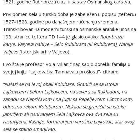
1521. godine Rubribreza ulazi u sastav Osmanskog carstva.
Prvi pomen sela u tursko doba je zabeležen u popisu (tefteru)
1527-1528. godine po današnjem računanju vremena.
Transkribovan na moderni turski sa osmanske arabike unos sa
198. stranice teftera TD 144 je glasio ovako:
Rubi-braze
karye, Valyeva nahiye – Selo Rubibraza (ili Rubibreza), Nahija
Valjevo
(Istorijski arhiv Valjevo)
.
Evo šta je profesor Voja Miljanić napisao o poreklu familija u
svojoj knjizi “Lajkovačka Tamnava u prošlosti”- citiram:
“Nalazi se na levoj obali Kolubare. Graniči se sa istoka
Lajkovcem i Selom Lajkovcem, na severu sa Rukladom, na
zapadu sa Nepričavom i na jugu sa Pepeljevcem i Strmovom,
odnosno rekom Kolubarom. Nekada se graničili sa istoka
Jabučjem ali osnivanjem Sela Lajkovca ova dva sela su
rastavljena. Kasnije, formiranjem varošice Lajkovac, atar ovog
sela se stalno smanjivao.