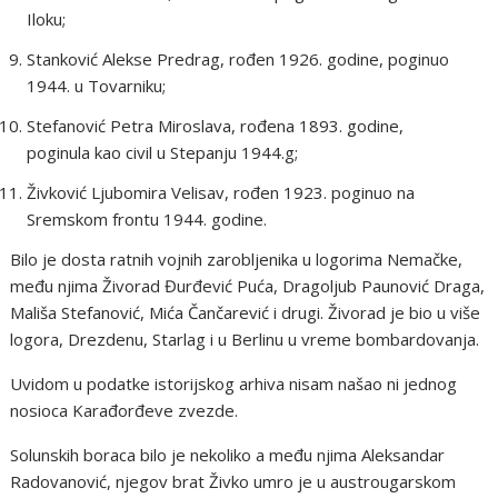
Iloku;
Stanković Alekse Predrag, rođen 1926. godine, poginuo
1944. u Tovarniku;
Stefanović Petra Miroslava, rođena 1893. godine,
poginula kao civil u Stepanju 1944.g;
Živković Ljubomira Velisav, rođen 1923. poginuo na
Sremskom frontu 1944. godine.
Bilo je dosta ratnih vojnih zarobljenika u logorima Nemačke,
među njima Živorad Đurđević Puća, Dragoljub Paunović Draga,
Mališa Stefanović, Mića Čančarević i drugi. Živorad je bio u više
logora, Drezdenu, Starlag i u Berlinu u vreme bombardovanja.
Uvidom u podatke istorijskog arhiva nisam našao ni jednog
nosioca Karađorđeve zvezde.
Solunskih boraca bilo je nekoliko a među njima Aleksandar
Radovanović, njegov brat Živko umro je u austrougarskom