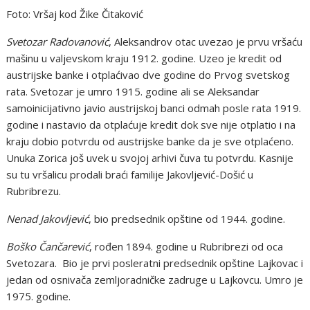
Foto: Vršaj kod Žike Čitaković
Svetozar Radovanović
, Aleksandrov otac uvezao je prvu vršaću
mašinu u valjevskom kraju 1912. godine. Uzeo je kredit od
austrijske banke i otplaćivao dve godine do Prvog svetskog
rata. Svetozar je umro 1915. godine ali se Aleksandar
samoinicijativno javio austrijskoj banci odmah posle rata 1919.
godine i nastavio da otplaćuje kredit dok sve nije otplatio i na
kraju dobio potvrdu od austrijske banke da je sve otplaćeno.
Unuka Zorica još uvek u svojoj arhivi čuva tu potvrdu. Kasnije
su tu vršalicu prodali braći familije Jakovljević-Došić u
Rubribrezu.
Nenad Jakovljević
, bio predsednik opštine od 1944. godine.
Boško Čančarević
, rođen 1894. godine u Rubribrezi od oca
Svetozara. Bio je prvi posleratni predsednik opštine Lajkovac i
jedan od osnivača zemljoradničke zadruge u Lajkovcu. Umro je
1975. godine.