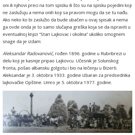
oni ili njihovi preci na tom spisku ili što su na spisku pojedini koji
ne zaslužuju a nema onih koji sa pravom mogu da se tu nađu.
Ako neko ko bi zaslužio da bude ubačen u ovaj spisak a nema
ga ovde onda je to samo slučajna greška koja se da ispraviti u
eventualnoj knjizi “Stari Lajkovac i okolina” ukoliko smognem
snage da je izdam:
Aleksandar Radovanović
, rođen 1896. godine u Rubribrezi u
delu koji je kasnije pripao Lajkovcu. Učesnik je Solunskog
fronta, pošao albansku golgotu i bio na lečenju u Bizerti.
Aleksandar je 3. oktobra 1933. godine izbaran za predsednika
lajkovačke Opštine. Umro je 5. oktobra 1977. godine.