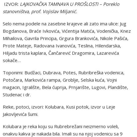
IZVOR:
LAJKOVAČKA TAMNAVA U PROŠLOSTI – Poreklo
stanovništva, prof. Vojislav Miljanić.
Selo nema podele na zasebne krajeve ali zato ima ulice: Jug
Bogdanova, Braće Ivkovića, Vićentija Matića, Vodenička, Knez
Mihailova, Gavrila Principa, Grgura Brankovića, Nikole Pašića,
Prote Mateje, Radovana Ivanovića, Teslina, Hilendarska,
Hiljadu trista kaplara, Čančarević Dragomira, Lazarevića
sokače…
Toponimi: Budžaci, Dubrava, Potes, Rubribreška vodenica,
Potočara, Markovića rampa, Groblje, Selska kuća, Vojni
magacin, Igralište, Bela ćuprija, Prnjarište, Lugovi, Plandište,
Studenac i dr.
Reke, potoci, izvori: Kolubara, Kusi potok, izvor u Leje
Jakovljevića šumi.
Kolubara je reka koju su Rubrebrežani neizmerno voleli,
onakvu kakva je nakada bila. Imali su na njoj vodenicu sa 9