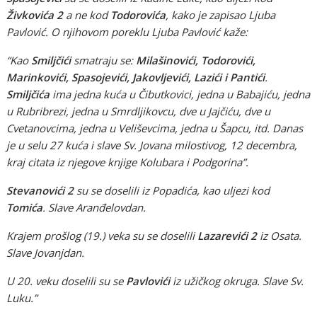
Živkovića 2
a ne kod
Todorovića
, kako je zapisao Ljuba
Pavlović. O njihovom poreklu Ljuba Pavlović kaže:
“Kao
Smiljčići
smatraju se:
Milašinovići, Todorovići,
Marinkovići, Spasojevići, Jakovljevići, Lazići i Pantići
.
Smiljčića
ima jedna kuća u Čibutkovici, jedna u Babajiću, jedna
u Rubribrezi, jedna u Smrdljikovcu, dve u Jajčiću, dve u
Cvetanovcima, jedna u Veliševcima, jedna u Šapcu, itd. Danas
je u selu 27 kuća i slave Sv. Jovana milostivog, 12 decembra,
kraj citata iz njegove knjige Kolubara i Podgorina”.
Stevanovići 2
su se doselili iz Popadića, kao uljezi kod
Tomića
. Slave Aranđelovdan.
Krajem prošlog (19.) veka su se doselili
Lazarevići 2
iz Osata.
Slave Jovanjdan.
U 20. veku doselili su se
Pavlovići
iz užičkog okruga. Slave Sv.
Luku.”