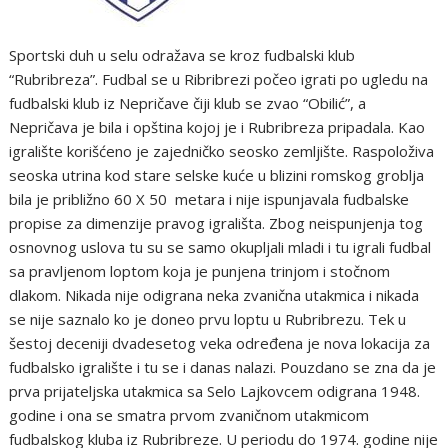
Sportski duh u selu odražava se kroz fudbalski klub
“Rubribreza”. Fudbal se u Ribribrezi počeo igrati po ugledu na
fudbalski klub iz Nepričave čiji klub se zvao “Obilić”, a
Nepričava je bila i opština kojoj je i Rubribreza pripadala. Kao
igralište korišćeno je zajedničko seosko zemljište. Raspoloživa
seoska utrina kod stare selske kuće u blizini romskog groblja
bila je približno 60 X 50 metara i nije ispunjavala fudbalske
propise za dimenzije pravog igrališta. Zbog neispunjenja tog
osnovnog uslova tu su se samo okupljali mladi i tu igrali fudbal
sa pravljenom loptom koja je punjena trinjom i stočnom
dlakom. Nikada nije odigrana neka zvanična utakmica i nikada
se nije saznalo ko je doneo prvu loptu u Rubribrezu. Tek u
šestoj deceniji dvadesetog veka određena je nova lokacija za
fudbalsko igralište i tu se i danas nalazi. Pouzdano se zna da je
prva prijateljska utakmica sa Selo Lajkovcem odigrana 1948.
godine i ona se smatra prvom zvaničnom utakmicom
fudbalskog kluba iz Rubribreze. U periodu do 1974. godine nije