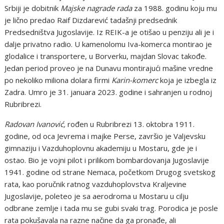
Srbiji je dobitnik
Majske nagrade rada
za 1988. godinu koju mu
je lično predao Raif Dizdarević tadašnji predsednik
Predsedništva Jugoslavije. Iz REIK-a je otišao u penziju ali je i
dalje privatno radio. U kamenolomu Iva-komerca montirao je
glodalice i transportere, u Borverku, majdan Slovac takođe.
Jedan period proveo je na Dunavu montirajući mašine vredne
po nekoliko miliona dolara firmi
Karin-komerc
koja je izbegla iz
Zadra. Umro je 31. januara 2023. godine i sahranjen u rodnoj
Rubribrezi.
Radovan Ivanović,
rođen u Rubribrezi 13. oktobra 1911.
godine, od oca Jevrema i majke Perse, završio je Valjevsku
gimnaziju i Vazduhoplovnu akademiju u Mostaru, gde je i
ostao. Bio je vojni pilot i prilikom bombardovanja Jugoslavije
1941. godine od strane Nemaca, početkom Drugog svetskog
rata, kao poručnik ratnog vazduhoplovstva Kraljevine
Jugoslavije, poleteo je sa aerodroma u Mostaru u cilju
odbrane zemlje i tada mu se gubi svaki trag. Porodica je posle
rata pokušavala na razne načine da ga pronađe, ali