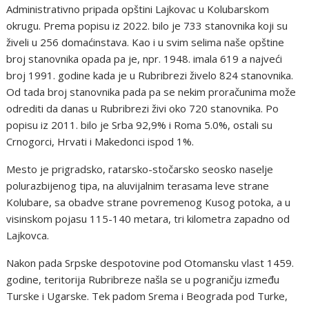
Administrativno pripada opštini Lajkovac u Kolubarskom
okrugu. Prema popisu iz 2022. bilo je 733 stanovnika koji su
živeli u 256 domaćinstava. Kao i u svim selima naše opštine
broj stanovnika opada pa je, npr. 1948. imala 619 a najveći
broj 1991. godine kada je u Rubribrezi živelo 824 stanovnika.
Od tada broj stanovnika pada pa se nekim proračunima može
odrediti da danas u Rubribrezi živi oko 720 stanovnika. Po
popisu iz 2011. bilo je Srba 92,9% i Roma 5.0%, ostali su
Crnogorci, Hrvati i Makedonci ispod 1%.
Mesto je prigradsko, ratarsko-stočarsko seosko naselje
polurazbijenog tipa, na aluvijalnim terasama leve strane
Kolubare, sa obadve strane povremenog Kusog potoka, a u
visinskom pojasu 115-140 metara, tri kilometra zapadno od
Lajkovca.
Nakon pada Srpske despotovine pod Otomansku vlast 1459.
godine, teritorija Rubribreze našla se u pograničju između
Turske i Ugarske. Tek padom Srema i Beograda pod Turke,