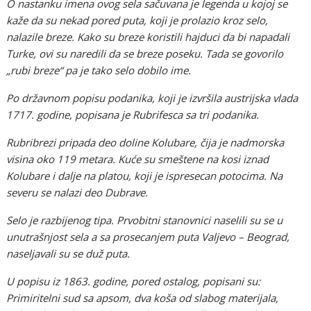
O nastanku imena ovog sela sačuvana je legenda u kojoj se
kaže da su nekad pored puta, koji je prolazio kroz selo,
nalazile breze. Kako su breze koristili hajduci da bi napadali
Turke, ovi su naredili da se breze poseku. Tada se govorilo
„rubi breze“ pa je tako selo dobilo ime.
Po državnom popisu podanika, koji je izvršila austrijska vlada
1717. godine, popisana je Rubrifesca sa tri podanika.
Rubribrezi pripada deo doline Kolubare, čija je nadmorska
visina oko 119 metara. Kuće su smeštene na kosi iznad
Kolubare i dalje na platou, koji je ispresecan potocima. Na
severu se nalazi deo Dubrave.
Selo je razbijenog tipa. Prvobitni stanovnici naselili su se u
unutrašnjost sela a sa prosecanjem puta Valjevo – Beograd,
naseljavali su se duž puta.
U popisu iz 1863. godine, pored ostalog, popisani su:
Primiritelni sud sa apsom, dva koša od slabog materijala,