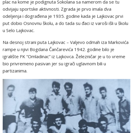
plac na kome je podignuta Sokolana sa namerom da se tu
odvijaju sportske aktivnosti. Zgrada je prvo imala dva
odeljenja i dograđena je 1935. godine kada je Lajkovac prvi
put dobio Osnovnu školu, a do tada su đaci iz varoši išli u školu
u Selo Lajkovac.
Na desnoj strani puta Lajkovac – Valjevo odmah iza Markovića
rampe u njivi Bogdana Čančarevića 1942. godine bilo je
igralište FK “Omladinac” iz Lajkovca. Železničar je u to vreme
bio privremeno pasivan jer su igrači uglavnom bili u
partizanima.