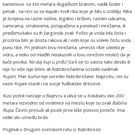
kamenova sa sto metara dugačkom branom, vadili šoder i
pesak , na reci su se kupali i lovili ribu koje je bilo u izobilju. Riba
je lovljena na razne načine, legalno i krišom, raznim udicama,
samicama, strukovima, potapačima a ponekad i mrežama, ili
pređama
kako su ih žargonski zvali. Pošto je voda bila čista i
prozirna bilo je dosta rakova ali i vidri koje su volele čistu vodu
punu ribe. Pri jednom lovu mrežama umesto ribe
uletela
je
vidra, a neko od mlađih neiskusnih u lovu mrežom misleći da je
kuče povika:
Ne daj kuji u prđu!
Da li se to zaista tako desilo ili
nije to više nije bitno ali Rubribrežanima ostade nadimak
Kujani
. Plan
kuma
nije uvredio Rubribrežane. Naprotiv, oni su
naziv Kujani stavili i na svoje fudbalske dresove.
Kusi potok
nastaje u Bajevcu a uliva se u Kolubaru oko 200
metara nizvodno od vodenice na mestu koje su zvali
Babina
Rupa
. Često presuši ali posle prve kiše ponovo poteče. Ima
veliki sliv između brda.
Poginuli u Drugom svetskom ratu iz Rubribreze: