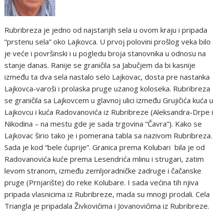
Rubribreza je jedno od najstarijih sela u ovom kraju i pripada
“prstenu sela” oko Lajkovca. U prvoj polovini prošlog veka bilo
je veće i površinski i u pogledu broja stanovnika u odnosu na
stanje danas. Ranije se graničila sa Jabučjem da bi kasnije
između ta dva sela nastalo selo Lajkovac, dosta pre nastanka
Lajkovca-varoši i prolaska pruge uzanog koloseka. Rubribreza
se graničila sa Lajkovcem u glavnoj ulici između Grujičića kuća u
Lajkovcu i kuća Radovanovića iz Rubribreze (Aleksandra-Drpe i
Nikodina – na mestu gde je sada trgovina “Čavra”). Kako se
Lajkovac širio tako je i pomerana tabla sa nazivom Rubribreza.
Sada je kod “bele ćuprije”. Granica prema Kolubari bila je od
Radovanovića kuće prema Lesendrića mlinu i strugari, zatim
levom stranom, između zemljoradničke zadruge i čačanske
pruge (Prnjarište) do reke Kolubare. I sada većina tih njiva
pripada vlasnicima iz Rubribreze, mada su mnogi prodali. Cela
Triangla je pripadala Živkovićima i Jovanovićima iz Rubribreze.