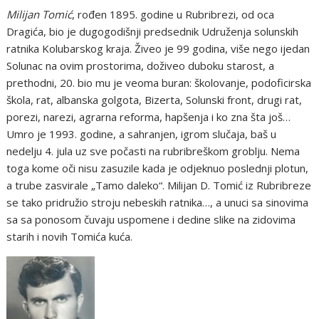
Milijan Tomić
, rođen 1895. godine u Rubribrezi, od oca
Dragića, bio je dugogodišnji predsednik Udruženja solunskih
ratnika Kolubarskog kraja. Živeo je 99 godina, više nego ijedan
Solunac na ovim prostorima, doživeo duboku starost, a
prethodni, 20. bio mu je veoma buran: školovanje, podoficirska
škola, rat, albanska golgota, Bizerta, Solunski front, drugi rat,
porezi, narezi, agrarna reforma, hapšenja i ko zna šta još…
Umro je 1993. godine, a sahranjen, igrom slučaja, baš u
nedelju 4. jula uz sve počasti na rubribreškom groblju. Nema
toga kome oči nisu zasuzile kada je odjeknuo poslednji plotun,
a trube zasvirale „Tamo daleko“. Milijan D. Tomić iz Rubribreze
se tako pridružio stroju nebeskih ratnika…, a unuci sa sinovima
sa sa ponosom čuvaju uspomene i dedine slike na zidovima
starih i novih Tomića kuća.