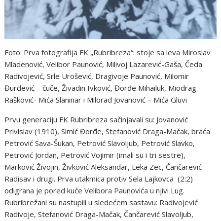
Foto: Prva fotografija FK „Rubribreza“: stoje sa leva Miroslav
Mladenović, Velibor Paunović, Milivoj Lazarević-Gaša, Čeda
Radivojević, Srle Urošević, Dragivoje Paunović, Milomir
Đurđević – čuče, Živadin Ivković, Đorđe Mihailuk, Miodrag
Rašković- Mića Slaninar i Milorad Jovanović – Mića Gluvi
Prvu generaciju FK Rubribreza sačinjavali su: Jovanović
Privislav (1910), Simić Đorđe, Stefanović Draga-Mačak, braća
Petrović Sava-Šukan, Petrović Slavoljub, Petrović Slavko,
Petrović Jordan, Petrović Vojimir (imali su i tri sestre),
Marković Živojin, Živković Aleksandar, Leka Zec, Čančarević
Radisav i drugi. Prva utakmica protiv Sela Lajkovca (2:2)
odigrana je pored kuće Velibora Paunovića u njivi Lug.
Rubribrežani su nastupili u sledećem sastavu: Radivojević
Radivoje, Stefanović Draga-Mačak, Čančarević Slavoljub,