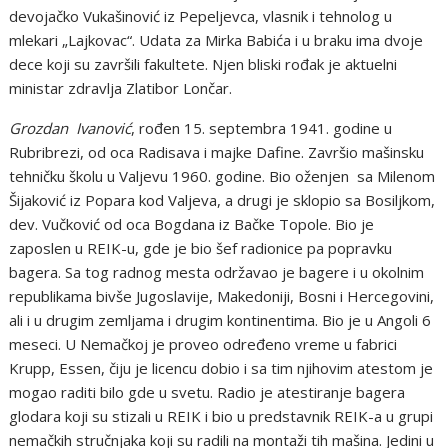
devojačko Vukašinović iz Pepeljevca, vlasnik i tehnolog u
mlekari „Lajkovac“. Udata za Mirka Babića i u braku ima dvoje
dece koji su završili fakultete. Njen bliski rođak je aktuelni
ministar zdravlja Zlatibor Lončar.
Grozdan Ivanović
, rođen 15. septembra 1941. godine u
Rubribrezi, od oca Radisava i majke Dafine. Završio mašinsku
tehničku školu u Valjevu 1960. godine. Bio oženjen sa Milenom
Šijaković iz Popara kod Valjeva, a drugi je sklopio sa Bosiljkom,
dev. Vučković od oca Bogdana iz Bačke Topole. Bio je
zaposlen u REIK-u, gde je bio šef radionice pa popravku
bagera. Sa tog radnog mesta održavao je bagere i u okolnim
republikama bivše Jugoslavije, Makedoniji, Bosni i Hercegovini,
ali i u drugim zemljama i drugim kontinentima. Bio je u Angoli 6
meseci. U Nemačkoj je proveo određeno vreme u fabrici
Krupp, Essen, čiju je licencu dobio i sa tim njihovim atestom je
mogao raditi bilo gde u svetu. Radio je atestiranje bagera
glodara koji su stizali u REIK i bio u predstavnik REIK-a u grupi
nemačkih stručnjaka koji su radili na montaži tih mašina. Jedini u