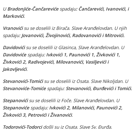
U
Bradonjiće-Čančareviće
spadaju
: Čančarevići, Ivanovići, i
Markovići
.
Vranovići
su se doselili iz Birača. Slave Aranđelovdan. U njih
spadaju:
Jovanovići, Živojinovići, Radovanovići i Mitrovići.
Davidovići
su se doselili iz Glasinca, Slave Aranđelovdan. U
Davidoviće
spadaju:
Ivkovići 1, Paunovići 1, Živkovići 1,
Živkovići 2, Radivojevići, Milovanovići, Vasiljevići i
Jakovljevići
.
Stevanovići-Tomići
su se doselili iz Osata. Slave Nikoljdan. U
Stevanoviće-Tomiće
spadaju:
Stevanovići, Đurđevići i Tomići.
Stepanovići
su se doselili iz Foče. Slave Aranđelovdan. U
Stepanoviće
spadaju:
Ivkovići 2, Milanovići, Paunovići 2,
Živkovići 3, Petrovići i Živanovići
.
Todorovići-Todorci
došli su iz Osata. Slave Sv. Đurđa.