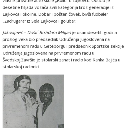
vlasnik privatne auto škole „Bolid“ u Lajkovcu. Obučio je
desetine hiljada vozača svih kategorija kroz generacije iz
Lajkovca i okoline. Dobar i pošten čovek, bivši fudbaler
„Zadrugara“ iz Sela Lajkovca i golubar.
Jakovljević – Došić Božidara Milijan
je osamdesetih godina
prošlog veka bio predsednik Udruženja Jugoslovena na
privremenom radu u Geteborgu i predsednik Sportske sekcije
Udruženja Jugoslovena na privremenom radu u
Švedskoj.Završio je stolarski zanat i radio kod Ranka Bajića u
stolarskoj radionici.