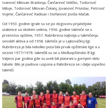
Ivanović Milovan-Bradonja, Čančarević Veličko, Todorović
Miloje, Todorović Milovan-Čokanj, Jovanović Privislav, Petrović
Vojimir, Čančarević Radisav i Stefanović Joviša-Mačak.
Od 1953. godine igrale su se po dogovoru prijateljske
utakmice sa okolnim selima, 1956. godine takmiče se u
prvenstvu opštine, 1957. Rubribreza najbolja u takmičenju
seoskih aktiva a od 1958. takmiče je u Lajkovačkoj ligi.
Rubribreza je bila nekoliko puta bila prvak opštinske lige a u
sezoni 1977/1978. takmičili su se u Međuopštinsko B ligi
Valjevo par godina gde su uvek bili plasirani u gornjem delu
tabele. Bilo je padova i uspona a Rabribreza se i dalje uspešno
takmiči.