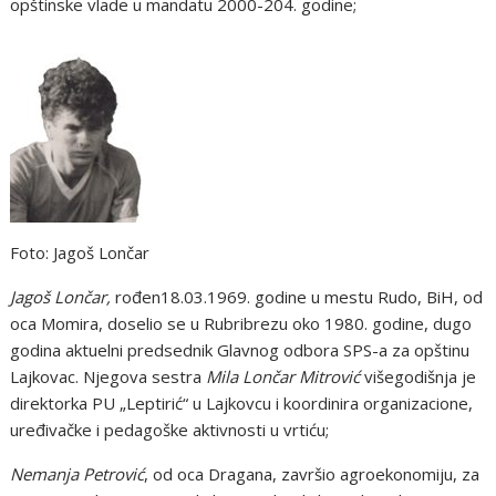
opštinske vlade u mandatu 2000-204. godine;
Foto: Jagoš Lončar
Jagoš Lončar
,
rođen18.03.1969. godine u mestu Rudo, BiH, od
oca Momira, doselio se u Rubribrezu oko 1980. godine, dugo
godina aktuelni predsednik Glavnog odbora SPS-a za opštinu
Lajkovac. Njegova sestra
Mila Lončar Mitrović
višegodišnja je
direktorka PU „Leptirić“ u Lajkovcu i koordinira organizacione,
uređivačke i pedagoške aktivnosti u vrtiću;
Nemanja Petrović
, od oca Dragana, završio agroekonomiju, za