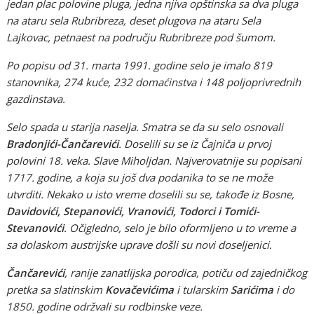
jedan plac polovine pluga, jedna njiva opštinska sa dva pluga
na ataru sela Rubribreza, deset plugova na ataru Sela
Lajkovac, petnaest na području Rubribreze pod šumom.
Po popisu od 31. marta 1991. godine selo je imalo 819
stanovnika, 274 kuće, 232 domaćinstva i 148 poljoprivrednih
gazdinstava.
Selo spada u starija naselja. Smatra se da su selo osnovali
Bradonjići-Čančarevići
. Doselili su se iz Čajniča u prvoj
polovini 18. veka. Slave Miholjdan. Najverovatnije su popisani
1717. godine, a koja su još dva podanika to se ne može
utvrditi. Nekako u isto vreme doselili su se, takođe iz Bosne,
Davidovići, Stepanovići, Vranovići, Todorci i Tomići-
Stevanovići
. Očigledno, selo je bilo oformljeno u to vreme a
sa dolaskom austrijske uprave došli su novi doseljenici.
Čančarevići
, ranije zanatlijska porodica, potiču od zajedničkog
pretka sa slatinskim
Kovačevićima
i tularskim
Sarićima
i do
1850. godine održvali su rodbinske veze.