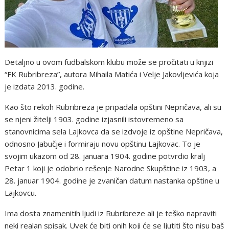
Detaljno u ovom fudbalskom klubu može se pročitati u knjizi
“FK Rubribreza”, autora Mihaila Matića i Velje Jakovljevića koja
je izdata 2013. godine.
Kao što rekoh Rubribreza je pripadala opštini Nepričava, ali su
se njeni žitelji 1903. godine izjasnili istovremeno sa
stanovnicima sela Lajkovca da se izdvoje iz opštine Nepričava,
odnosno Jabučje i formiraju novu opštinu Lajkovac. To je
svojim ukazom od 28. januara 1904. godine potvrdio kralj
Petar 1 koji je odobrio rešenje Narodne Skupštine iz 1903, a
28. januar 1904. godine je zvaničan datum nastanka opštine u
Lajkovcu.
Ima dosta znamenitih ljudi iz Rubribreze ali je teško napraviti
neki realan spisak. Uvek će biti onih koji će se ljutiti što nisu baš