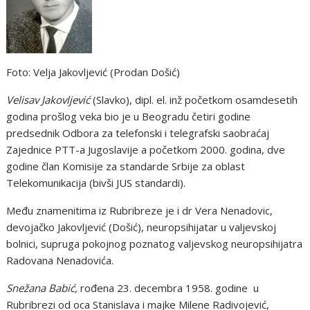
Foto: Velja Jakovljević (Prodan Došić)
Velisav Jakovljević
(Slavko), dipl. el. inž početkom osamdesetih
godina prošlog veka bio je u Beogradu četiri godine
predsednik Odbora za telefonski i telegrafski saobraćaj
Zajednice PTT-a Jugoslavije a početkom 2000. godina, dve
godine član Komisije za standarde Srbije za oblast
Telekomunikacija (bivši JUS standardi).
Među znamenitima iz Rubribreze je i dr Vera Nenadovic,
devojačko Jakovljević (Došić), neuropsihijatar u valjevskoj
bolnici, supruga pokojnog poznatog valjevskog neuropsihijatra
Radovana Nenadovića.
Snežana Babić,
rođena 23. decembra 1958. godine u
Rubribrezi od oca Stanislava i majke Milene Radivojević,