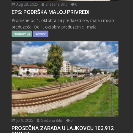
Aug 28, 2025
Snežana Bilić
0
EPS: PODRŠKA MALOJ PRIVREDI
Promene od 1. oktobra za preduzetnike, mala i mikro
preduzeća Od 1. oktobra preduzetnici, mala i...
Ekonomija
Novosti
Jul 9, 2025
Snežana Bilić
0
PROSEČNA ZARADA U LAJKOVCU 103.912