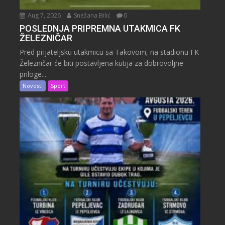
Aug 7, 2026
Snežana Bilić
0
POSLEDNJA PRIPREMNA UTAKMICA FK
ŽELEZNIČAR
Pred prijateljsku utakmicu sa Takovom, na stadionu FK
Železničar će biti postavljena kutija za dobrovoljne
priloge...
Novosti
Sport