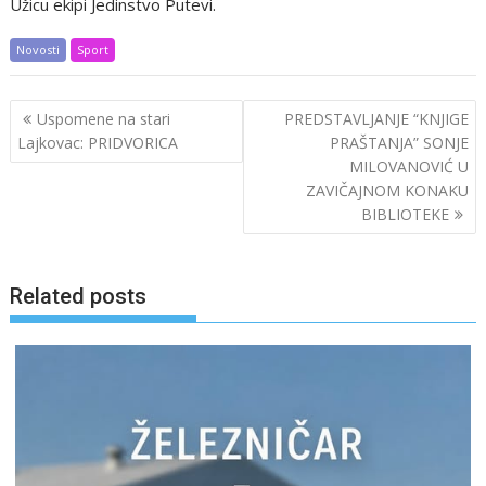
Užicu ekipi Jedinstvo Putevi.
Novosti
Sport
Post
Uspomene na stari
PREDSTAVLJANJE “KNJIGE
navigation
Lajkovac: PRIDVORICA
PRAŠTANJA” SONJE
MILOVANOVIĆ U
ZAVIČAJNOM KONAKU
BIBLIOTEKE
Related posts