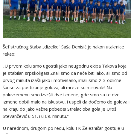
Šef stručnog štaba „dizelke“ Saša Đenisić je nakon utakmice
rekao:
„U prvom kolu smo ugostili jako neugodnu ekipa Takova koja
je stabilan srpskoligas! Znali smo da neće biti lako, ali smo od
prvog minuta izašli jako i motivisano, imali smo 2-3 odlične
šanse za postizanje golova, ali mreze su mirovale! Na
poluvremenu smo izvršili dve izmene, gde smo sa te dve
izmene dobili malo na iskustvu, i uspeli da dođemo do golova i
na kraju do jako važne pobede! Strelac oba gola je Uroš
Stevančević u 51. i u 69. minutu.“
U narednom, drugom po redu, kolu FK Železničar gostuje u