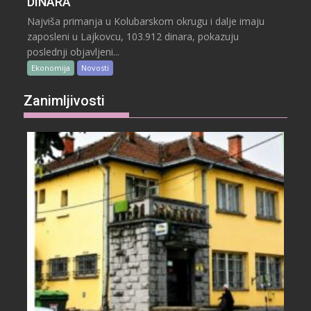
DINARA
Najviša primanja u Kolubarskom okrugu i dalje imaju
zaposleni u Lajkovcu, 103.912 dinara, pokazuju
poslednji objavljeni...
Ekonomija
Novosti
Zanimljivosti