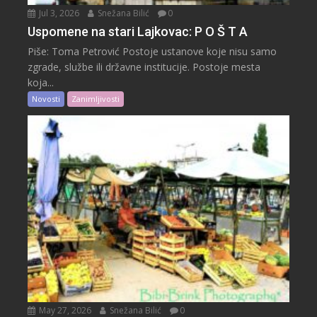
Jul 3, 2026
Snežana Bilić
0
Uspomene na stari Lajkovac: P O Š T A
Piše: Toma Petrović Postoje ustanove koje nisu samo
zgrade, službe ili državne institucije. Postoje mesta
koja...
Novosti
Zanimljivosti
May 27, 2026
Snežana Bilić
0