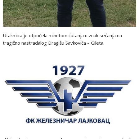
Utakmica je otpočela minutom ćutanja u znak sećanja na
tragično nastradalog Dragišu Savkovića – Gileta.