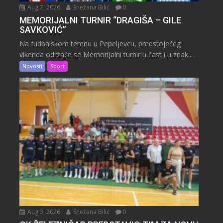
Aug 7, 2026
Snežana Bilić
0
MEMORIJALNI TURNIR “DRAGIŠA – GILE
SAVKOVIĆ”
Na fudbalskom terenu u Pepeljevcu, predstojećeg
vikenda održaće se Memorijalni turnir u čast i u znak...
Novosti
Sport
Aug 3, 2026
Snežana Bilić
0