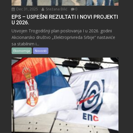
Dec 31, 2025
Snežana Bilić
0
EPS – USPEŠNI REZULTATI I NOVI PROJEKTI
U 2026.
Usvojen Trogodišnji plan poslovanja I u 2026. godini
Akcionarsko društvo „Elektroprivreda Srbije“ nastaviće
sa stabilnim i...
Ekonomija
Novosti