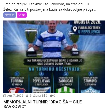
Pred prijateljsku utakmicu sa Takovom, na stadionu FK
Železničar će biti postavljena kutija za dobrovoljne priloge...
Novosti
Sport
Aug 7, 2026
Snežana Bilić
0
MEMORIJALNI TURNIR “DRAGIŠA – GILE
SAVKOVIĆ”