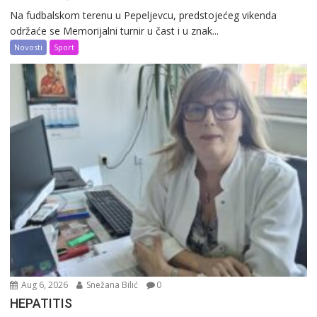
Na fudbalskom terenu u Pepeljevcu, predstojećeg vikenda
održaće se Memorijalni turnir u čast i u znak...
Novosti
Sport
Aug 6, 2026
Snežana Bilić
0
HEPATITIS