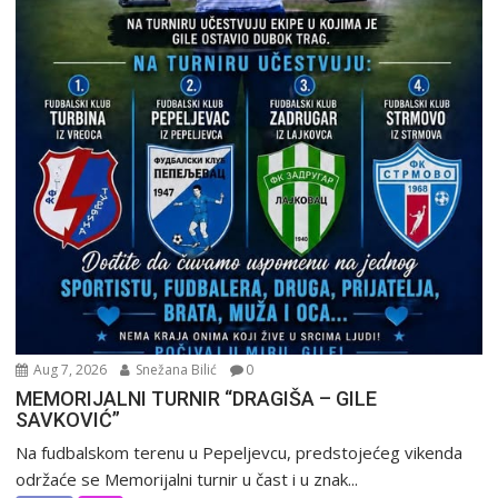
Aug 7, 2026
Snežana Bilić
0
MEMORIJALNI TURNIR “DRAGIŠA – GILE
SAVKOVIĆ”
Na fudbalskom terenu u Pepeljevcu, predstojećeg vikenda
održaće se Memorijalni turnir u čast i u znak...