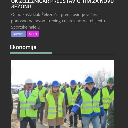
OK ŽELEZNIČAR PREDSTAVIO TIM ZA NOVU
SEZONU
Odbojkaški klub Železničar predstavio je večeras
ponosno na prvom treningu u prelepom ambijentu
Sportske hale u...
Novosti
Sport
Ekonomija