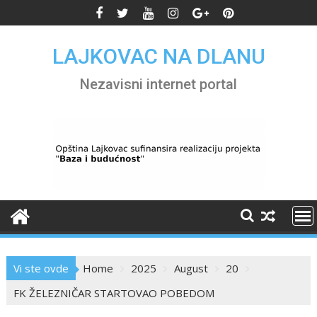
Skip
to
content
LAJKOVAC NA DLANU
Nezavisni internet portal
Vi ste ovde
Home
2025
August
20
FK ŽELEZNIČAR STARTOVAO POBEDOM