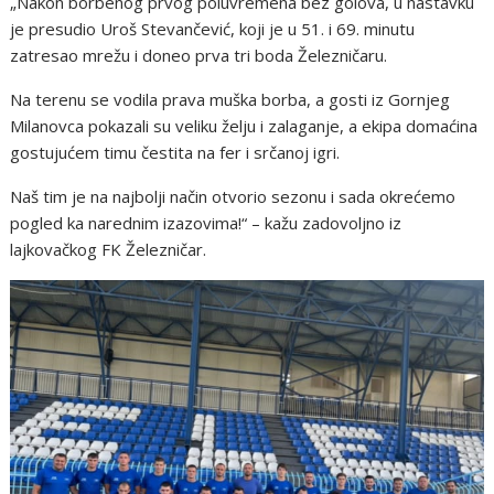
„Nakon borbenog prvog poluvremena bez golova, u nastavku
je presudio Uroš Stevančević, koji je u 51. i 69. minutu
zatresao mrežu i doneo prva tri boda Železničaru.
Na terenu se vodila prava muška borba, a gosti iz Gornjeg
Milanovca pokazali su veliku želju i zalaganje, a ekipa domaćina
gostujućem timu čestita na fer i srčanoj igri.
Naš tim je na najbolji način otvorio sezonu i sada okrećemo
pogled ka narednim izazovima!“ – kažu zadovoljno iz
lajkovačkog FK Železničar.