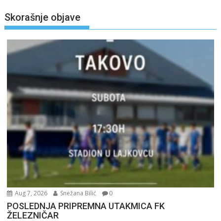
Skorašnje objave
Aug 7, 2026
Snežana Bilić
0
POSLEDNJA PRIPREMNA UTAKMICA FK
ŽELEZNIČAR