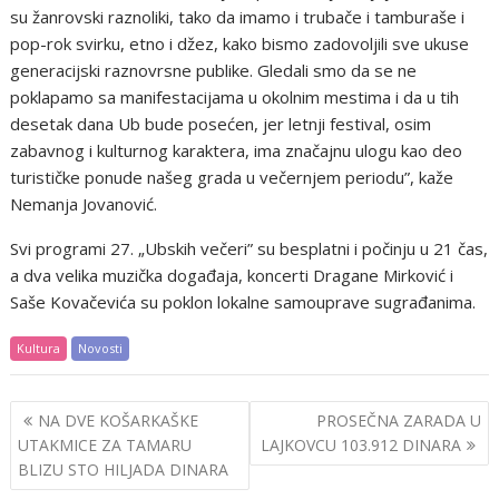
su žanrovski raznoliki, tako da imamo i trubače i tamburaše i
pop-rok svirku, etno i džez, kako bismo zadovoljili sve ukuse
generacijski raznovrsne publike. Gledali smo da se ne
poklapamo sa manifestacijama u okolnim mestima i da u tih
desetak dana Ub bude posećen, jer letnji festival, osim
zabavnog i kulturnog karaktera, ima značajnu ulogu kao deo
turističke ponude našeg grada u večernjem periodu”, kaže
Nemanja Jovanović.
Svi programi 27. „Ubskih večeri” su besplatni i počinju u 21 čas,
a dva velika muzička događaja, koncerti Dragane Mirković i
Saše Kovačevića su poklon lokalne samouprave sugrađanima.
Kultura
Novosti
Post
NA DVE KOŠARKAŠKE
PROSEČNA ZARADA U
navigation
UTAKMICE ZA TAMARU
LAJKOVCU 103.912 DINARA
BLIZU STO HILJADA DINARA