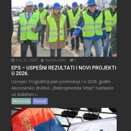
Dec 31, 2025
Snežana Bilić
0
EPS – USPEŠNI REZULTATI I NOVI PROJEKTI
U 2026.
Usvojen Trogodišnji plan poslovanja I u 2026. godini
Akcionarsko društvo „Elektroprivreda Srbije“ nastaviće
sa stabilnim i...
Ekonomija
Novosti