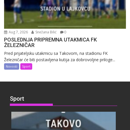
Aug 7, 2026
Snežana Bilić
0
POSLEDNJA PRIPREMNA UTAKMICA FK
ŽELEZNIČAR
Pred prijateljsku utakmicu sa Takovom, na stadionu FK
Železničar će biti postavljena kutija za dobrovoljne priloge...
Novosti
Sport
Sport