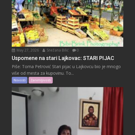
May 27, 2026
Snežana Bilić
0
Uspomene na stari Lajkovac: STARI PIJAC
Piše: Toma Petrović Stari pijac u Lajkovcu bio je mnogo
više od mesta za kupovinu. To...
Novosti
Zanimljivosti