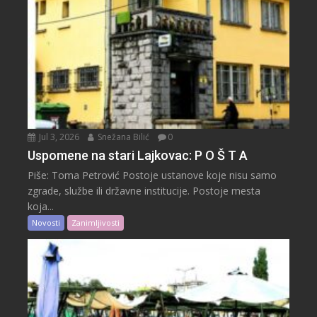
Jul 3, 2026
Snežana Bilić
0
Uspomene na stari Lajkovac: P O Š T A
Piše: Toma Petrović Postoje ustanove koje nisu samo
zgrade, službe ili državne institucije. Postoje mesta
koja...
Novosti
Zanimljivosti