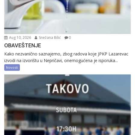
Aug 10, 2026
Snežana Bilić
0
OBAVEŠTENJE
Kako nezvanično saznajemo, zbog radova koje JPKP Lazarevac
izvodi na izvorištu u Nepričavi, onemogućena je isporuka...
Novosti