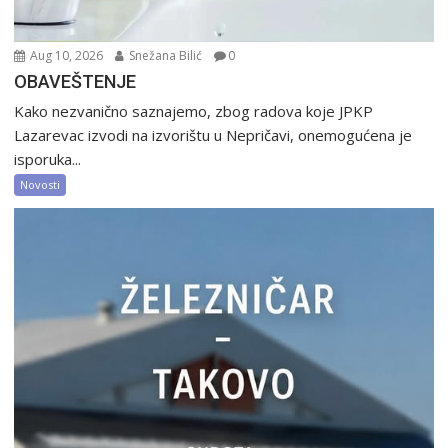
Aug 10, 2026
Snežana Bilić
0
OBAVEŠTENJE
Kako nezvanično saznajemo, zbog radova koje JPKP
Lazarevac izvodi na izvorištu u Nepričavi, onemogućena je
isporuka...
Novosti