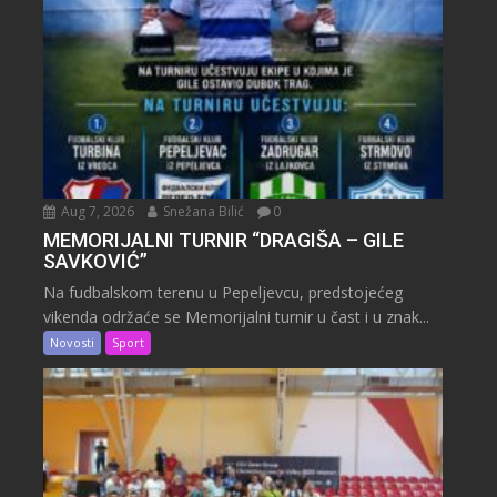
Aug 7, 2026
Snežana Bilić
0
MEMORIJALNI TURNIR “DRAGIŠA – GILE
SAVKOVIĆ”
Na fudbalskom terenu u Pepeljevcu, predstojećeg
vikenda održaće se Memorijalni turnir u čast i u znak...
Novosti
Sport