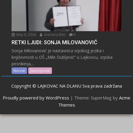
May 6, 2026
Snežana Bilić
0
RETKI LJUDI: SONJA MILOVANOVIĆ
Sonja Milovanović je nastavnica srpskog jezika i
književnosti u OŠ „Mile Dubljević“ u Lajkovcu, srpska
pesnikinja,...
Novosti
Zanimljivosti
Copyright © LAJKOVAC NA DLANU Sva prava zadržana
Proudly powered by WordPress
|
Theme: SuperMag by
Acme
Themes