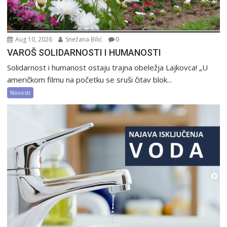
Aug 10, 2026
Snežana Bilić
0
VAROŠ SOLIDARNOSTI I HUMANOSTI
Solidarnost i humanost ostaju trajna obeležja Lajkovca! „U
američkom filmu na početku se sruši čitav blok...
Novosti