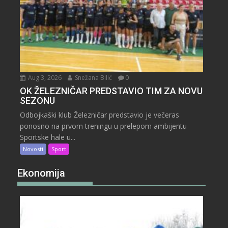
Aug 3, 2026
Snežana Bilić
0
OK ŽELEZNIČAR PREDSTAVIO TIM ZA NOVU
SEZONU
Odbojkaški klub Železničar predstavio je večeras
ponosno na prvom treningu u prelepom ambijentu
Sportske hale u...
Novosti
Sport
Ekonomija