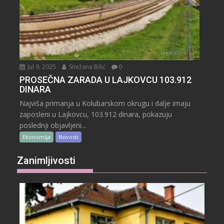
Jul 9, 2025
Snežana Bilić
0
PROSEČNA ZARADA U LAJKOVCU 103.912
DINARA
Najviša primanja u Kolubarskom okrugu i dalje imaju
zaposleni u Lajkovcu, 103.912 dinara, pokazuju
poslednji objavljeni...
Ekonomija
Novosti
Zanimljivosti