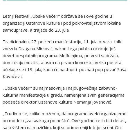
Letnji festival „Ubske večeri“ održava se i ove godine u
organizaciji Ustanove kulture i pod pokroviteljstvom lokalne
samouprave, a trajaće do 23. jula.
Tradicionalnu, 27. po redu manifestaciju, 11. jula otvara folk
zvezda Dragana Mirković, nakon čega publiku očekuje još
devet besplatnih programa. Među njima, po vrsti sadržaja,
dominiraju muzički, a osim na prvom koncertu, velika poseta
očekuje se i 19. jula, kada će nastupiti poznati pop pevač Saša
Kovačević.
„Ubske večeri” su najmasovnija i najdugovečnija zabavno-
kulturna manifestacije u gradu, namenjena svim generacijama,
podseća direktor Ustanove kulture Nemanja Jovanović.
„Trudimo se, koliko možemo, da programe uvek organizujemo
po modelu „za svakoga po nešto”. Ove godine će ih biti deset,
sa težištem na muzičkim, koji su primereniji letnjoj sceni. Oni