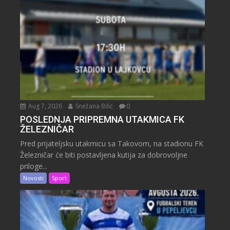
Aug 7, 2026
Snežana Bilić
0
POSLEDNJA PRIPREMNA UTAKMICA FK
ŽELEZNIČAR
Pred prijateljsku utakmicu sa Takovom, na stadionu FK
Železničar će biti postavljena kutija za dobrovoljne
priloge...
Novosti
Sport