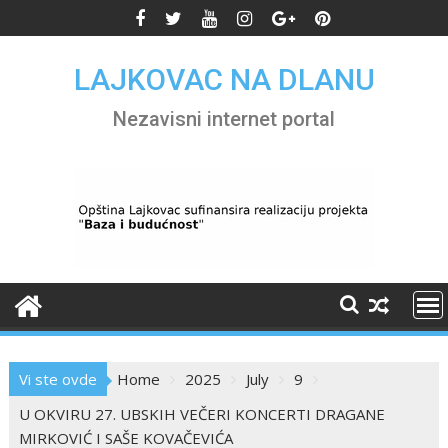
Skip
to
content
LAJKOVAC NA DLANU
Nezavisni internet portal
Vi ste ovde
Home
2025
July
9
U OKVIRU 27. UBSKIH VEČERI KONCERTI DRAGANE
MIRKOVIĆ I SAŠE KOVAČEVIĆA