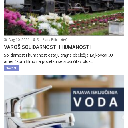
Aug 10, 2026
Snežana Bilić
0
VAROŠ SOLIDARNOSTI I HUMANOSTI
Solidarnost i humanost ostaju trajna obeležja Lajkovca! „U
američkom filmu na početku se sruši čitav blok...
Novosti