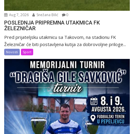
Aug 7, 2026
Snežana Bilić
0
POSLEDNJA PRIPREMNA UTAKMICA FK
ŽELEZNIČAR
Pred prijateljsku utakmicu sa Takovom, na stadionu FK
Železničar će biti postavljena kutija za dobrovoljne priloge...
Novosti
Sport