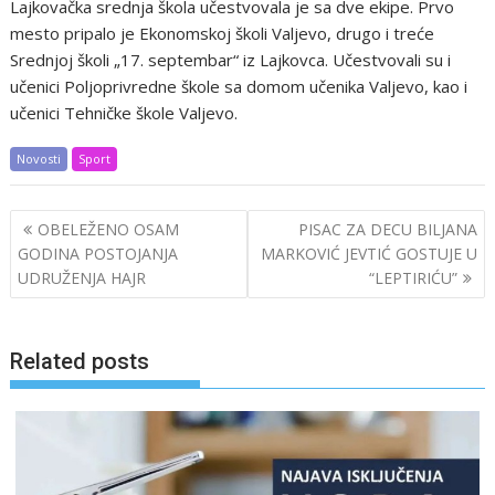
Lajkovačka srednja škola učestvovala je sa dve ekipe. Prvo
mesto pripalo je Ekonomskoj školi Valjevo, drugo i treće
Srednjoj školi „17. septembar“ iz Lajkovca. Učestvovali su i
učenici Poljoprivredne škole sa domom učenika Valjevo, kao i
učenici Tehničke škole Valjevo.
Novosti
Sport
Post
OBELEŽENO OSAM
PISAC ZA DECU BILJANA
navigation
GODINA POSTOJANJA
MARKOVIĆ JEVTIĆ GOSTUJE U
UDRUŽENJA HAJR
“LEPTIRIĆU”
Related posts