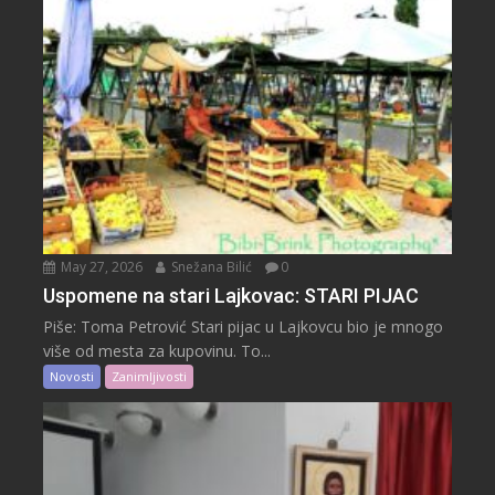
May 27, 2026
Snežana Bilić
0
Uspomene na stari Lajkovac: STARI PIJAC
Piše: Toma Petrović Stari pijac u Lajkovcu bio je mnogo
više od mesta za kupovinu. To...
Novosti
Zanimljivosti