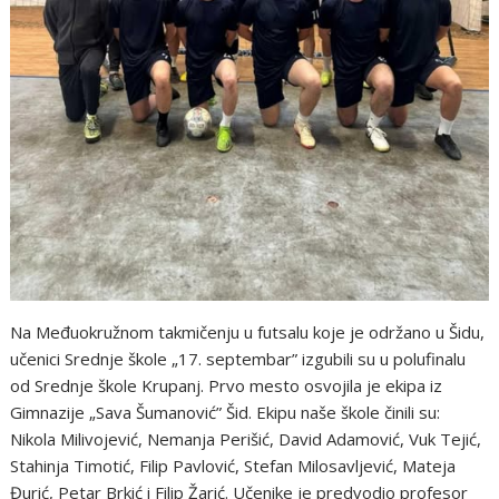
Na Međuokružnom takmičenju u futsalu koje je održano u Šidu,
učenici Srednje škole „17. septembar” izgubili su u polufinalu
od Srednje škole Krupanj. Prvo mesto osvojila je ekipa iz
Gimnazije „Sava Šumanović” Šid. Ekipu naše škole činili su:
Nikola Milivojević, Nemanja Perišić, David Adamović, Vuk Tejić,
Stahinja Timotić, Filip Pavlović, Stefan Milosavljević, Mateja
Đurić, Petar Brkić i Filip Žarić. Učenike je predvodio profesor