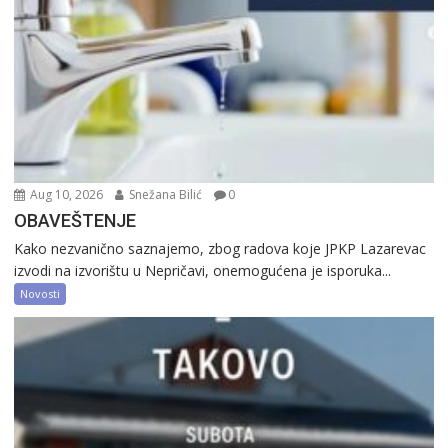
Aug 10, 2026
Snežana Bilić
0
OBAVEŠTENJE
Kako nezvanično saznajemo, zbog radova koje JPKP Lazarevac
izvodi na izvorištu u Nepričavi, onemogućena je isporuka...
Novosti