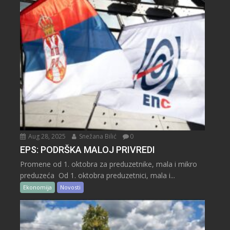
Aug 28, 2025
Snežana Bilić
0
EPS: PODRŠKA MALOJ PRIVREDI
Promene od 1. oktobra za preduzetnike, mala i mikro
preduzeća Od 1. oktobra preduzetnici, mala i...
Ekonomija
Novosti