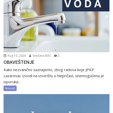
Aug 10, 2026
Snežana Bilić
0
OBAVEŠTENJE
Kako nezvanično saznajemo, zbog radova koje JPKP
Lazarevac izvodi na izvorištu u Nepričavi, onemogućena je
isporuka...
Novosti