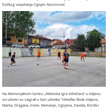
fizičkog vaspitanja Ognjen Nestorović.
Na Memorijalnom turniru „Nebeska igra tehničara” u Valjevu
svi učenici su zaigrali u čast učenika Tehničke škole Valjevo,
Marka, Dragana, Irene, Nemanje, Ognjena, Davida, Đorđa i