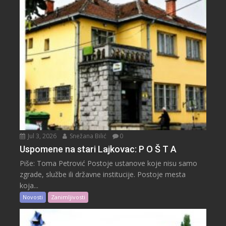
Jul 3, 2026
Snežana Bilić
0
Uspomene na stari Lajkovac: P O Š T A
Piše: Toma Petrović Postoje ustanove koje nisu samo
zgrade, službe ili državne institucije. Postoje mesta
koja...
Novosti
Zanimljivosti