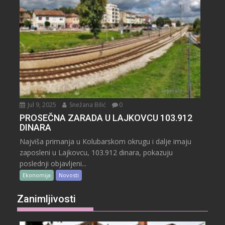
Jul 9, 2025
Snežana Bilić
0
PROSEČNA ZARADA U LAJKOVCU 103.912
DINARA
Najviša primanja u Kolubarskom okrugu i dalje imaju
zaposleni u Lajkovcu, 103.912 dinara, pokazuju
poslednji objavljeni...
Ekonomija
Novosti
Zanimljivosti