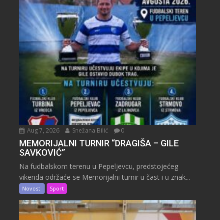
Aug 7, 2026
Snežana Bilić
0
MEMORIJALNI TURNIR “DRAGIŠA – GILE
SAVKOVIĆ”
Na fudbalskom terenu u Pepeljevcu, predstojećeg
vikenda održaće se Memorijalni turnir u čast i u znak...
Novosti
Sport