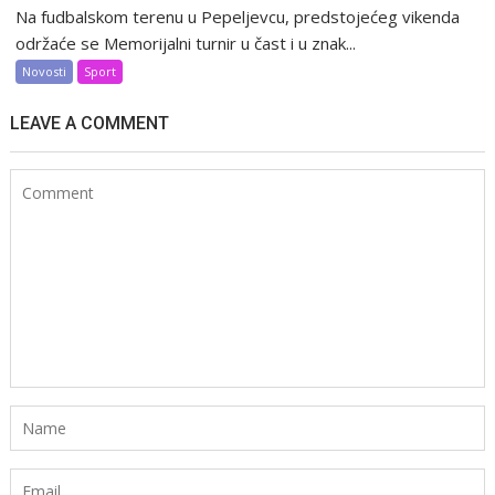
Na fudbalskom terenu u Pepeljevcu, predstojećeg vikenda
održaće se Memorijalni turnir u čast i u znak...
Novosti
Sport
LEAVE A COMMENT