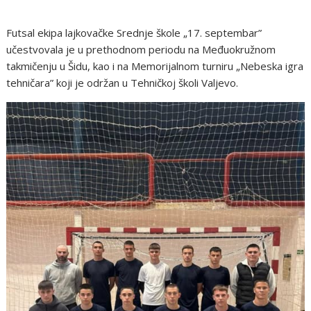
Futsal ekipa lajkovačke Srednje škole „17. septembar”
učestvovala je u prethodnom periodu na Međuokružnom
takmičenju u Šidu, kao i na Memorijalnom turniru „Nebeska igra
tehničara” koji je održan u Tehničkoj školi Valjevo.