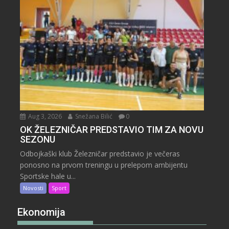
Aug 3, 2026
Snežana Bilić
0
OK ŽELEZNIČAR PREDSTAVIO TIM ZA NOVU
SEZONU
Odbojkaški klub Železničar predstavio je večeras
ponosno na prvom treningu u prelepom ambijentu
Sportske hale u...
Novosti
Sport
Ekonomija