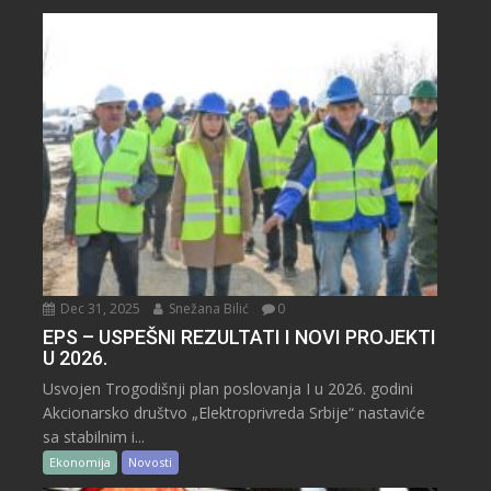
Dec 31, 2025
Snežana Bilić
0
EPS – USPEŠNI REZULTATI I NOVI PROJEKTI
U 2026.
Usvojen Trogodišnji plan poslovanja I u 2026. godini
Akcionarsko društvo „Elektroprivreda Srbije“ nastaviće
sa stabilnim i...
Ekonomija
Novosti