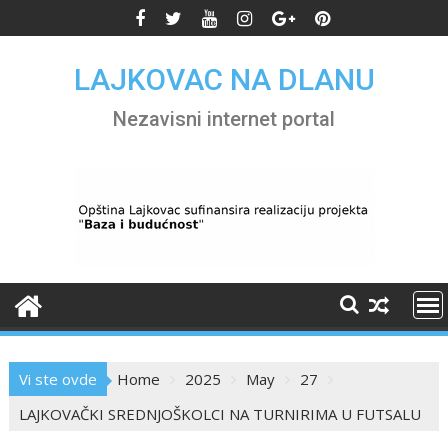
Skip
to
content
LAJKOVAC NA DLANU
Nezavisni internet portal
Vi ste ovde
Home
2025
May
27
LAJKOVAČKI SREDNJOŠKOLCI NA TURNIRIMA U FUTSALU