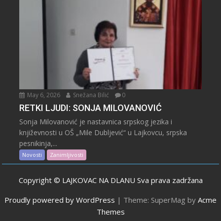
May 6, 2026
Snežana Bilić
0
RETKI LJUDI: SONJA MILOVANOVIĆ
Sonja Milovanović je nastavnica srpskog jezika i
književnosti u OŠ „Mile Dubljević“ u Lajkovcu, srpska
pesnikinja,...
Novosti
Zanimljivosti
Copyright © LAJKOVAC NA DLANU Sva prava zadržana
Proudly powered by WordPress
|
Theme: SuperMag by
Acme
Themes