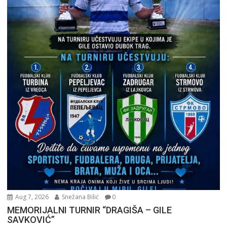
Aug 7, 2026
Snežana Bilić
0
MEMORIJALNI TURNIR “DRAGIŠA – GILE
SAVKOVIĆ”