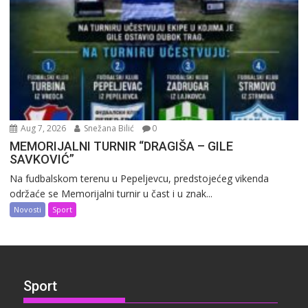
Aug 7, 2026
Snežana Bilić
0
MEMORIJALNI TURNIR “DRAGIŠA – GILE
SAVKOVIĆ”
Na fudbalskom terenu u Pepeljevcu, predstojećeg vikenda
održaće se Memorijalni turnir u čast i u znak...
Novosti
Sport
Sport