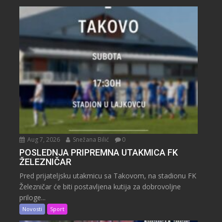
Aug 7, 2026
Snežana Bilić
0
POSLEDNJA PRIPREMNA UTAKMICA FK
ŽELEZNIČAR
Pred prijateljsku utakmicu sa Takovom, na stadionu FK
Železničar će biti postavljena kutija za dobrovoljne
priloge...
Novosti
Sport