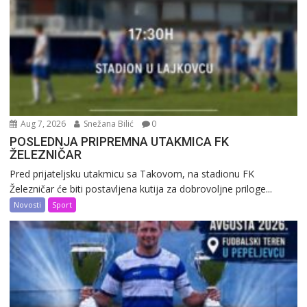
Aug 7, 2026
Snežana Bilić
0
POSLEDNJA PRIPREMNA UTAKMICA FK
ŽELEZNIČAR
Pred prijateljsku utakmicu sa Takovom, na stadionu FK
Železničar će biti postavljena kutija za dobrovoljne priloge...
Novosti
Sport