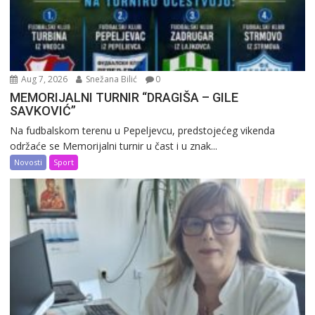
Aug 7, 2026
Snežana Bilić
0
MEMORIJALNI TURNIR “DRAGIŠA – GILE
SAVKOVIĆ”
Na fudbalskom terenu u Pepeljevcu, predstojećeg vikenda
održaće se Memorijalni turnir u čast i u znak...
Novosti
Sport