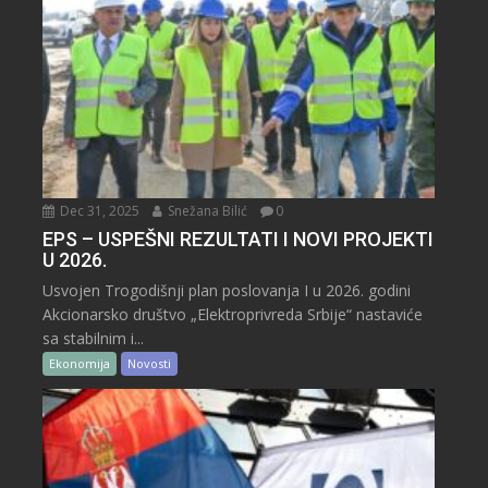
Dec 31, 2025
Snežana Bilić
0
EPS – USPEŠNI REZULTATI I NOVI PROJEKTI
U 2026.
Usvojen Trogodišnji plan poslovanja I u 2026. godini
Akcionarsko društvo „Elektroprivreda Srbije“ nastaviće
sa stabilnim i...
Ekonomija
Novosti