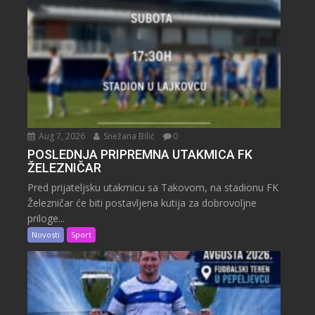
Aug 7, 2026
Snežana Bilić
0
POSLEDNJA PRIPREMNA UTAKMICA FK
ŽELEZNIČAR
Pred prijateljsku utakmicu sa Takovom, na stadionu FK
Železničar će biti postavljena kutija za dobrovoljne
priloge...
Novosti
Sport