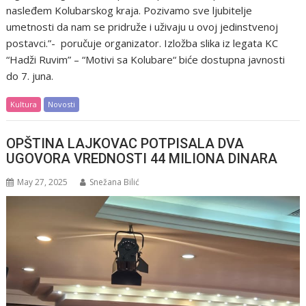
nasleđem Kolubarskog kraja. Pozivamo sve ljubitelje
umetnosti da nam se pridruže i uživaju u ovoj jedinstvenoj
postavci.”- poručuje organizator. Izložba slika iz legata KC
“Hadži Ruvim” – “Motivi sa Kolubare“ biće dostupna javnosti
do 7. juna.
Kultura
Novosti
OPŠTINA LAJKOVAC POTPISALA DVA
UGOVORA VREDNOSTI 44 MILIONA DINARA
May 27, 2025
Snežana Bilić