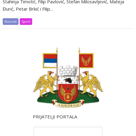
Stahinja Timotić, Filip Pavlović, Stefan Milosavljević, Mateja
Đurić, Petar Brkić i Filip…
Novosti
Sport
PRIJATELJI PORTALA