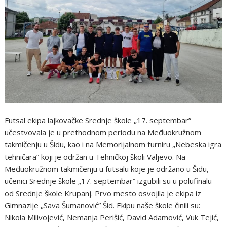
Futsal ekipa lajkovačke Srednje škole „17. septembar”
učestvovala je u prethodnom periodu na Međuokružnom
takmičenju u Šidu, kao i na Memorijalnom turniru „Nebeska igra
tehničara” koji je održan u Tehničkoj školi Valjevo. Na
Međuokružnom takmičenju u futsalu koje je održano u Šidu,
učenici Srednje škole „17. septembar” izgubili su u polufinalu
od Srednje škole Krupanj. Prvo mesto osvojila je ekipa iz
Gimnazije „Sava Šumanović” Šid. Ekipu naše škole činili su:
Nikola Milivojević, Nemanja Perišić, David Adamović, Vuk Tejić,