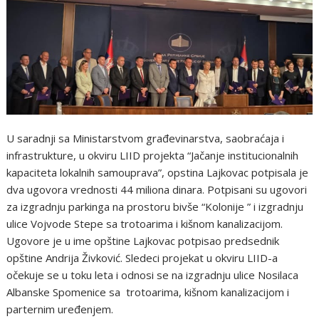
U saradnji sa Ministarstvom građevinarstva, saobraćaja i
infrastrukture, u okviru LIID projekta “Jačanje institucionalnih
kapaciteta lokalnih samouprava”, opstina Lajkovac potpisala je
dva ugovora vrednosti 44 miliona dinara. Potpisani su ugovori
za izgradnju parkinga na prostoru bivše “Kolonije ” i izgradnju
ulice Vojvode Stepe sa trotoarima i kišnom kanalizacijom.
Ugovore je u ime opštine Lajkovac potpisao predsednik
opštine Andrija Živković. Sledeci projekat u okviru LIID-a
očekuje se u toku leta i odnosi se na izgradnju ulice Nosilaca
Albanske Spomenice sa trotoarima, kišnom kanalizacijom i
parternim uređenjem.