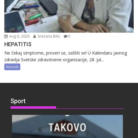
Aug 6, 2026
Snežana Bilić
0
HEPATITIS
Ne čekaj simptome, proveri se, zaštiti se! U Kalendaru javnog
zdravlja Svetske zdravstvene organizacije, 28. jul...
Novosti
Sport