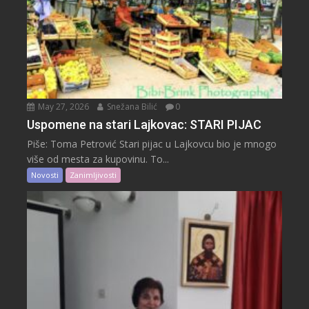
May 27, 2026
Snežana Bilić
0
Uspomene na stari Lajkovac: STARI PIJAC
Piše: Toma Petrović Stari pijac u Lajkovcu bio je mnogo
više od mesta za kupovinu. To...
Novosti
Zanimljivosti