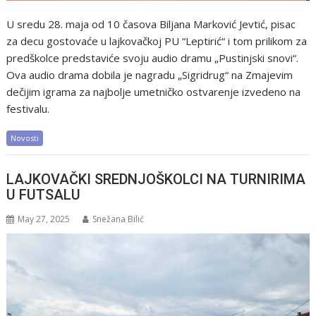
U sredu 28. maja od 10 časova Biljana Marković Jevtić, pisac
za decu gostovaće u lajkovačkoj PU “Leptirić“ i tom prilikom za
predškolce predstaviće svoju audio dramu „Pustinjski snovi“.
Ova audio drama dobila je nagradu „Sigridrug“ na Zmajevim
dečijim igrama za najbolje umetničko ostvarenje izvedeno na
festivalu.
Novosti
LAJKOVAČKI SREDNJOŠKOLCI NA TURNIRIMA
U FUTSALU
May 27, 2025
Snežana Bilić