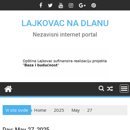
Skip
to
content
LAJKOVAC NA DLANU
Nezavisni internet portal
Vi ste ovde
Home
2025
May
27
Day:
May 27, 2025