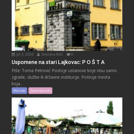
Jul 3, 2026
Snežana Bilić
0
Uspomene na stari Lajkovac: P O Š T A
Piše: Toma Petrović Postoje ustanove koje nisu samo
zgrade, službe ili državne institucije. Postoje mesta
koja...
Novosti
Zanimljivosti