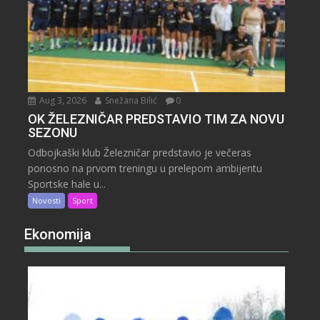
Aug 3, 2026
Snežana Bilić
0
OK ŽELEZNIČAR PREDSTAVIO TIM ZA NOVU
SEZONU
Odbojkaški klub Železničar predstavio je večeras
ponosno na prvom treningu u prelepom ambijentu
Sportske hale u...
Novosti
Sport
Ekonomija