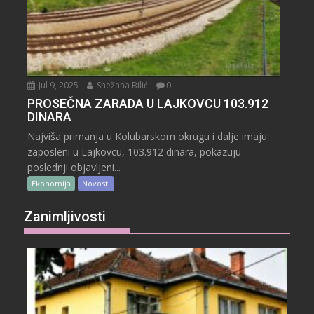
Jul 9, 2025
Snežana Bilić
0
PROSEČNA ZARADA U LAJKOVCU 103.912
DINARA
Najviša primanja u Kolubarskom okrugu i dalje imaju
zaposleni u Lajkovcu, 103.912 dinara, pokazuju
poslednji objavljeni...
Ekonomija
Novosti
Zanimljivosti