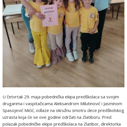
U četvrtak 29. maja pobednička ekipa predškolaca sa svojim
drugarima i vaspitačicama Aleksandrom Milutinović i Jasminom
Spasojević Mićić, odlaze na okružnu smotru dece predškolskog
uzrasta koja će se ove godine održati na Zlatiboru. Pred
polazak pobedničke ekipe predškolaca na Zlatibor, direktorka