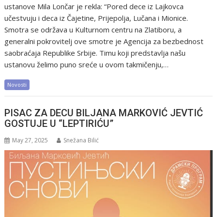
ustanove Mila Lončar je rekla: “Pored dece iz Lajkovca
učestvuju i deca iz Čajetine, Prijepolja, Lučana i Mionice.
Smotra se održava u Kulturnom centru na Zlatiboru, a
generalni pokrovitelj ove smotre je Agencija za bezbednost
saobraćaja Republike Srbije. Timu koji predstavlja našu
ustanovu želimo puno sreće u ovom takmičenju,…
Novosti
PISAC ZA DECU BILJANA MARKOVIĆ JEVTIĆ
GOSTUJE U “LEPTIRIĆU”
May 27, 2025
Snežana Bilić