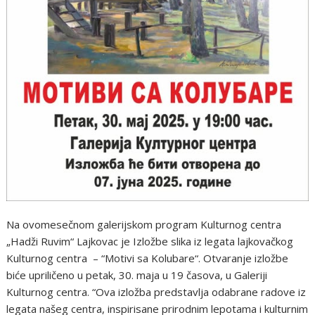
Na ovomesečnom galerijskom program Kulturnog centra
„Hadži Ruvim“ Lajkovac je Izložbe slika iz legata lajkovačkog
Kulturnog centra – “Motivi sa Kolubare“. Otvaranje izložbe
biće upriličeno u petak, 30. maja u 19 časova, u Galeriji
Kulturnog centra. “Ova izložba predstavlja odabrane radove iz
legata našeg centra, inspirisane prirodnim lepotama i kulturnim