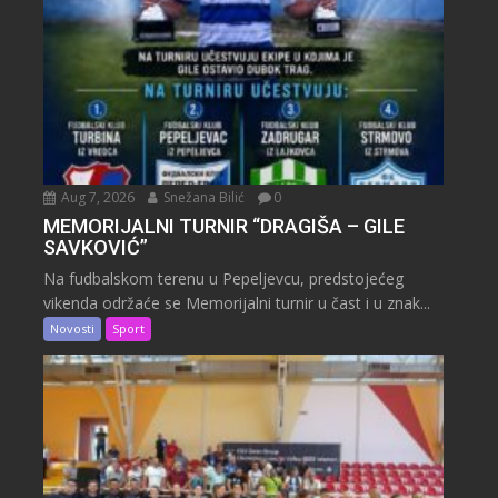
Aug 7, 2026
Snežana Bilić
0
MEMORIJALNI TURNIR “DRAGIŠA – GILE
SAVKOVIĆ”
Na fudbalskom terenu u Pepeljevcu, predstojećeg
vikenda održaće se Memorijalni turnir u čast i u znak...
Novosti
Sport