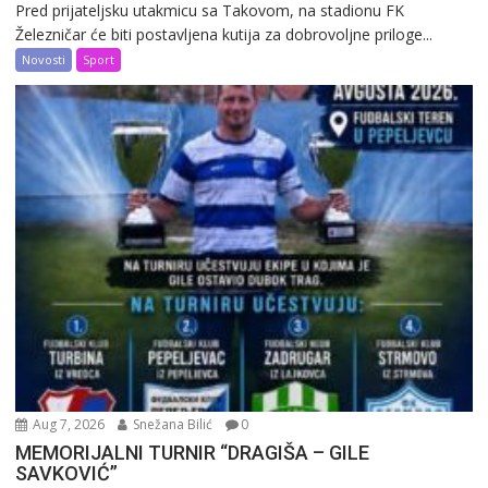
Pred prijateljsku utakmicu sa Takovom, na stadionu FK
Železničar će biti postavljena kutija za dobrovoljne priloge...
Novosti
Sport
Aug 7, 2026
Snežana Bilić
0
MEMORIJALNI TURNIR “DRAGIŠA – GILE
SAVKOVIĆ”