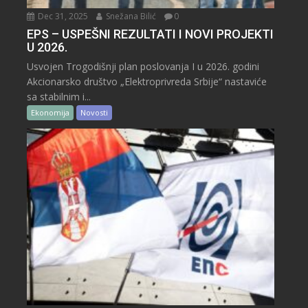
Dec 31, 2025
Snežana Bilić
0
EPS – USPEŠNI REZULTATI I NOVI PROJEKTI
U 2026.
Usvojen Trogodišnji plan poslovanja I u 2026. godini
Akcionarsko društvo „Elektroprivreda Srbije“ nastaviće
sa stabilnim i...
Ekonomija
Novosti