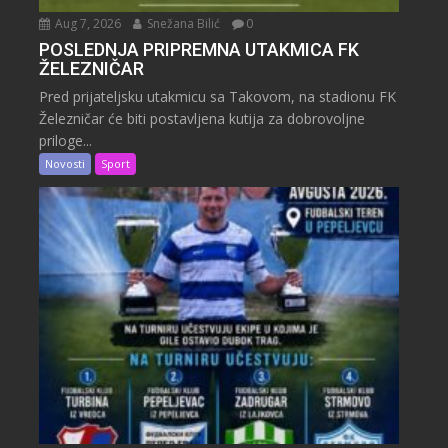
Aug 7, 2026
Snežana Bilić
0
POSLEDNJA PRIPREMNA UTAKMICA FK
ŽELEZNIČAR
Pred prijateljsku utakmicu sa Takovom, na stadionu FK
Železničar će biti postavljena kutija za dobrovoljne
priloge...
Novosti
Sport