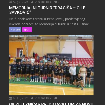
Aug 7, 2026
Snežana Bilić
0
MEMORIJALNI TURNIR “DRAGIŠA – GILE
SAVKOVIĆ”
Na fudbalskom terenu u Pepeljevcu, predstojećeg
vikenda održaće se Memorijalni turnir u čast i u znak...
Novosti
Sport
Aug 3, 2026
Snežana Bilić
0
OK ŽELEZNIČAR PREDSTAVIO TIM ZA NOVU