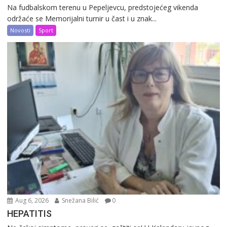
Na fudbalskom terenu u Pepeljevcu, predstojećeg vikenda
održaće se Memorijalni turnir u čast i u znak...
Novosti
Sport
Aug 6, 2026
Snežana Bilić
0
HEPATITIS