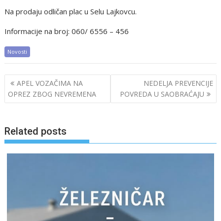
Na prodaju odličan plac u Selu Lajkovcu.
Informacije na broj: 060/ 6556 – 456
Novosti
Post
APEL VOZAČIMA NA
NEDELJA PREVENCIJE
navigation
OPREZ ZBOG NEVREMENA
POVREDA U SAOBRAĆAJU
Related posts