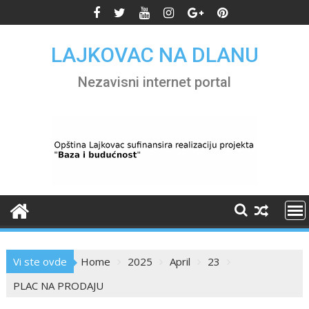
Skip
to
content
LAJKOVAC NA DLANU
Nezavisni internet portal
Vi ste ovde
Home
2025
April
23
PLAC NA PRODAJU