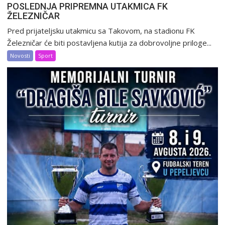
POSLEDNJA PRIPREMNA UTAKMICA FK
ŽELEZNIČAR
Pred prijateljsku utakmicu sa Takovom, na stadionu FK
Železničar će biti postavljena kutija za dobrovoljne priloge...
Novosti
Sport