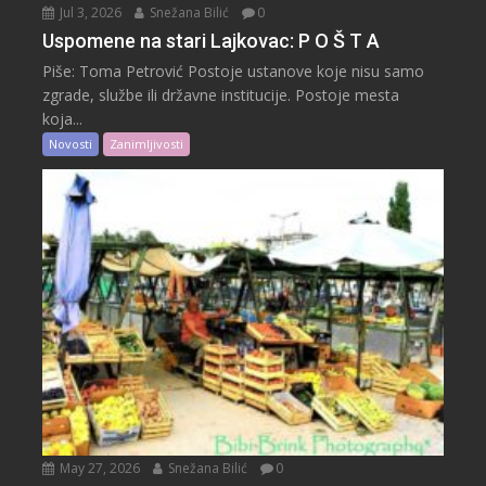
Jul 3, 2026
Snežana Bilić
0
Uspomene na stari Lajkovac: P O Š T A
Piše: Toma Petrović Postoje ustanove koje nisu samo
zgrade, službe ili državne institucije. Postoje mesta
koja...
Novosti
Zanimljivosti
May 27, 2026
Snežana Bilić
0