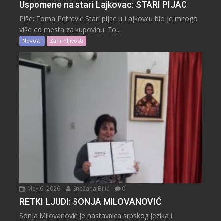
Uspomene na stari Lajkovac: STARI PIJAC
Piše: Toma Petrović Stari pijac u Lajkovcu bio je mnogo
više od mesta za kupovinu. To...
Novosti
Zanimljivosti
May 6, 2026
Snežana Bilić
0
RETKI LJUDI: SONJA MILOVANOVIĆ
Sonja Milovanović je nastavnica srpskog jezika i