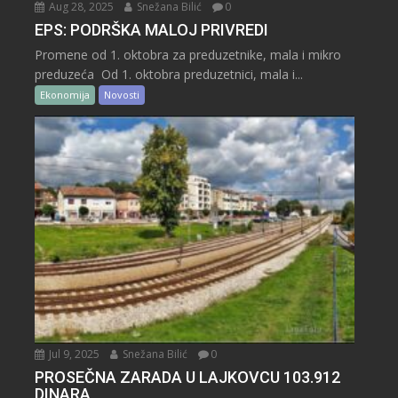
Aug 28, 2025
Snežana Bilić
0
EPS: PODRŠKA MALOJ PRIVREDI
Promene od 1. oktobra za preduzetnike, mala i mikro
preduzeća Od 1. oktobra preduzetnici, mala i...
Ekonomija
Novosti
Jul 9, 2025
Snežana Bilić
0
PROSEČNA ZARADA U LAJKOVCU 103.912
DINARA