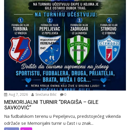
Aug 7, 2026
Snežana Bilić
0
MEMORIJALNI TURNIR “DRAGIŠA – GILE
SAVKOVIĆ”
Na fudbalskom terenu u Pepeljevcu, predstojećeg vikenda
održaće se Memorijalni turnir u čast i u znak...