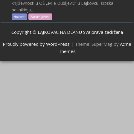
književnosti u OŠ „Mile Dubljević“ u Lajkovcu, srpska
pesnikinja,...
Novosti
Zanimljivosti
Copyright © LAJKOVAC NA DLANU Sva prava zadržana
Proudly powered by WordPress
|
Theme: SuperMag by
Acme
Themes