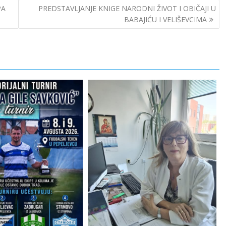
PA
PREDSTAVLJANJE KNIGE NARODNI ŽIVOT I OBIČAJI U
BABAJIĆU I VELIŠEVCIMA