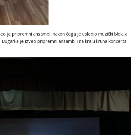
o je pripremni ansambl, nakon čega je usledio muzički blok, a
 Bugarka je izveo pripremni ansambl i na kraju kruna koncerta