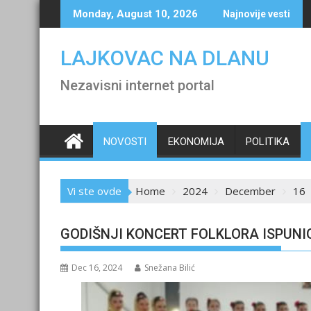
Skip
Monday, August 10, 2026
Najnovije vesti
to
content
LAJKOVAC NA DLANU
Nezavisni internet portal
NOVOSTI
EKONOMIJA
POLITIKA
Vi ste ovde
Home
2024
December
16
GODIŠNJI KONCERT FOLKLORA ISPUNI
Dec 16, 2024
Snežana Bilić