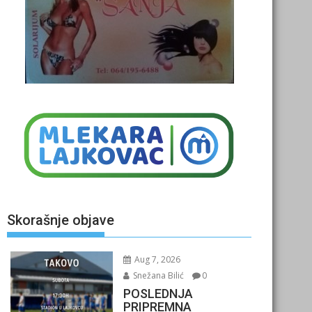
Skorašnje objave
Aug 7, 2026
Snežana Bilić
0
POSLEDNJA
PRIPREMNA