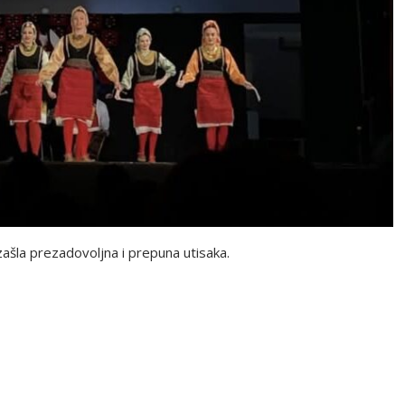
izašla prezadovoljna i prepuna utisaka.