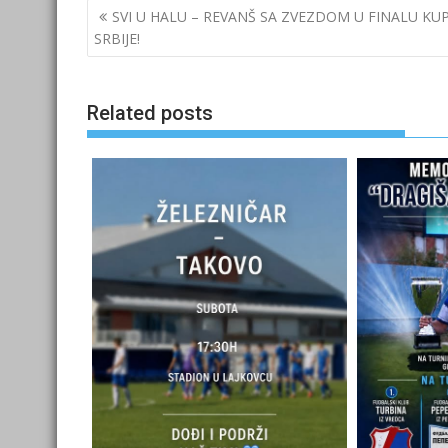
Post
SVI U HALU – REVANŠ SA ZVEZDOM U FINALU KU
navigation
SRBIJE!
Related posts