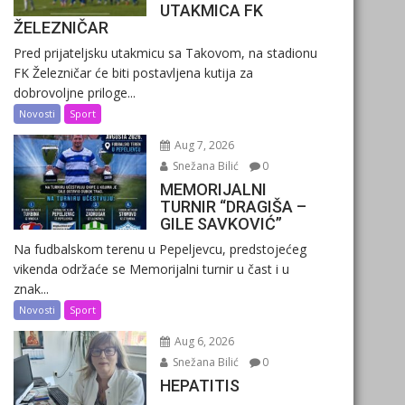
UTAKMICA FK
ŽELEZNIČAR
Pred prijateljsku utakmicu sa Takovom, na stadionu
FK Železničar će biti postavljena kutija za
dobrovoljne priloge...
Novosti
Sport
Aug 7, 2026
Snežana Bilić
0
MEMORIJALNI
TURNIR “DRAGIŠA –
GILE SAVKOVIĆ”
Na fudbalskom terenu u Pepeljevcu, predstojećeg
vikenda održaće se Memorijalni turnir u čast i u
znak...
Novosti
Sport
Aug 6, 2026
Snežana Bilić
0
HEPATITIS