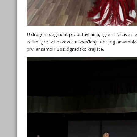
U drugom segment predstavljanja, Igre iz Nišave izve
zatim Igre iz Leskovca u izvođenju decijeg ansambla,
prvi ansambl i Bosildgradsko krajište.