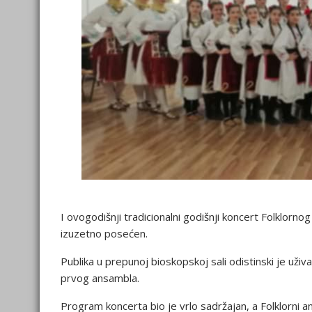
I ovogodišnji tradicionalni godišnji koncert Folklorn
izuzetno posećen.
Publika u prepunoj bioskopskoj sali odistinski je už
prvog ansambla.
Program koncerta bio je vrlo sadržajan, a Folklorni 