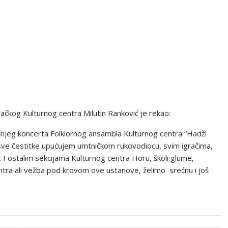
ačkog Kulturnog centra Milutin Ranković je rekao:
išnjeg koncerta Folklornog ansambla Kulturnog centra “Hadži
i sve čestitke upućujem umtničkom rukovodiocu, svim igračima,
 I ostalim sekcijama Kulturnog centra Horu, školi glume,
g centra ali vežba pod krovom ove ustanove, želimo srećnu i još