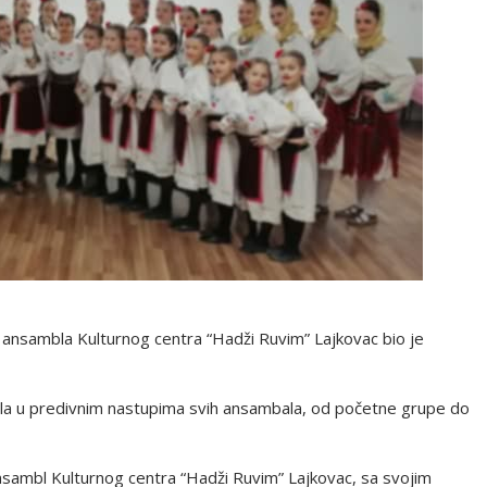
og ansambla Kulturnog centra “Hadži Ruvim” Lajkovac bio je
ivala u predivnim nastupima svih ansambala, od početne grupe do
ansambl Kulturnog centra “Hadži Ruvim” Lajkovac, sa svojim