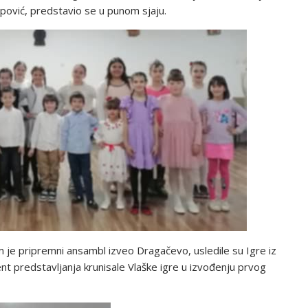
ović, predstavio se u punom sjaju.
e pripremni ansambl izveo Dragačevo, usledile su Igre iz
nt predstavljanja krunisale Vlaške igre u izvođenju prvog