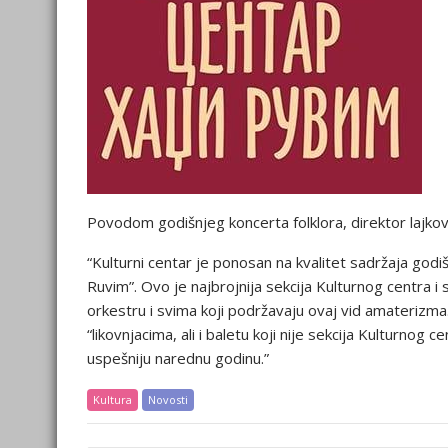
Povodom godišnjeg koncerta folklora, direktor lajkov
“Kulturni centar je ponosan na kvalitet sadržaja god
Ruvim”. Ovo je najbrojnija sekcija Kulturnog centra 
orkestru i svima koji podržavaju ovaj vid amaterizma.
“likovnjacima, ali i baletu koji nije sekcija Kulturno
uspešniju narednu godinu.”
Kultura
Novosti