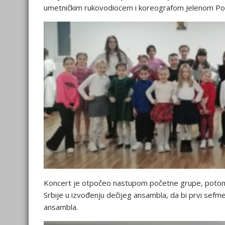
umetničkim rukovodiocem i koreografom Jelenom Pop
Koncert je otpočeo nastupom početne grupe, potom j
Srbije u izvođenju dečijeg ansambla, da bi prvi sefme
ansambla.