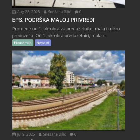
Aug 28, 2025
Snežana Bilić
0
EPS: PODRŠKA MALOJ PRIVREDI
Promene od 1. oktobra za preduzetnike, mala i mikro
preduzeća Od 1. oktobra preduzetnici, mala i...
Ekonomija
Novosti
Jul 9, 2025
Snežana Bilić
0