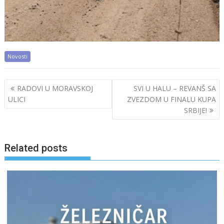
Novosti
Post
RADOVI U MORAVSKOJ
SVI U HALU – REVANŠ SA
navigation
ULICI
ZVEZDOM U FINALU KUPA
SRBIJE!
Related posts