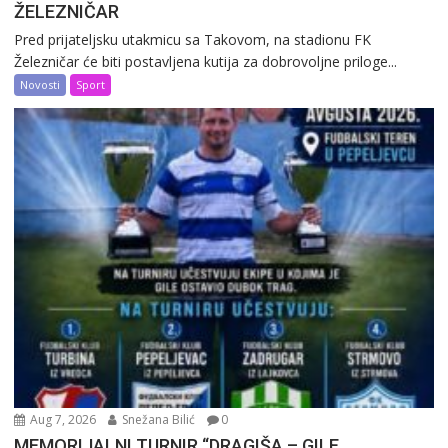
ŽELEZNIČAR
Pred prijateljsku utakmicu sa Takovom, na stadionu FK
Železničar će biti postavljena kutija za dobrovoljne priloge...
Novosti
Sport
Aug 7, 2026
Snežana Bilić
0
MEMORIJALNI TURNIR “DRAGIŠA – GILE