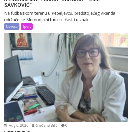
SAVKOVIĆ”
Na fudbalskom terenu u Pepeljevcu, predstojećeg vikenda
održaće se Memorijalni turnir u čast i u znak...
Novosti
Sport
Aug 6, 2026
Snežana Bilić
0