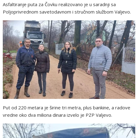
Asfaltiranje puta za Čovku realizovano je u saradnji sa
Poljoprivrednom savetodavnom i stručnom službom Valjevo.
Put od 220 metara je širine tri metra, plus bankine, a radove
vredne oko dva miliona dinara izvelo je PZP Valjevo.