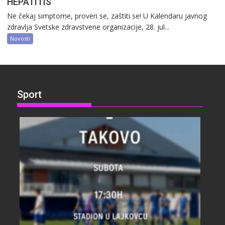
HEPATITIS
Ne čekaj simptome, proveri se, zaštiti se! U Kalendaru javnog
zdravlja Svetske zdravstvene organizacije, 28. jul...
Novosti
Sport