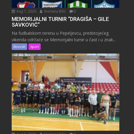
Aug 7, 2026
Snežana Bilić
0
MEMORIJALNI TURNIR “DRAGIŠA – GILE
SAVKOVIĆ”
Na fudbalskom terenu u Pepeljevcu, predstojećeg
vikenda održaće se Memorijalni turnir u čast i u znak...
Novosti
Sport