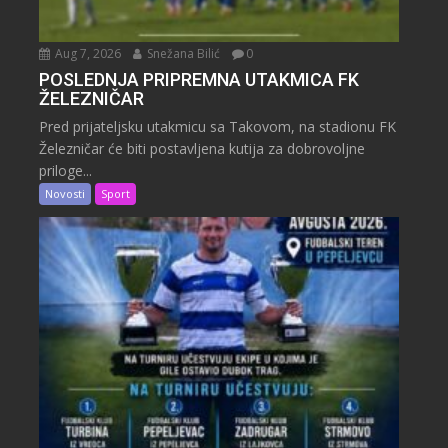
Aug 7, 2026
Snežana Bilić
0
POSLEDNJA PRIPREMNA UTAKMICA FK
ŽELEZNIČAR
Pred prijateljsku utakmicu sa Takovom, na stadionu FK
Železničar će biti postavljena kutija za dobrovoljne
priloge...
Novosti
Sport