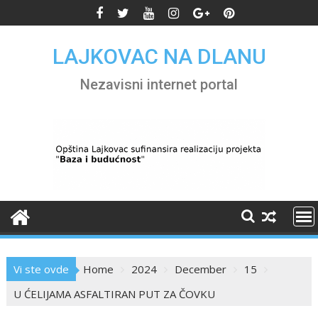
Skip
to
content
LAJKOVAC NA DLANU
Nezavisni internet portal
Vi ste ovde
Home
2024
December
15
U ĆELIJAMA ASFALTIRAN PUT ZA ČOVKU