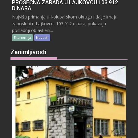
PROSEČNA ZARADA U LAJKOVCU 103.912
DINARA
Najviša primanja u Kolubarskom okrugu i dalje imaju
zaposleni u Lajkovcu, 103.912 dinara, pokazuju
poslednji objavljeni...
Ekonomija
Novosti
Zanimljivosti