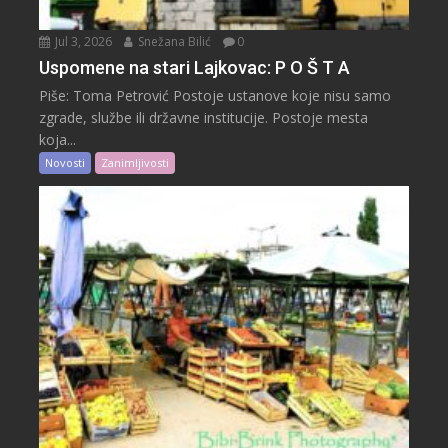
Jul 3, 2026
Snežana Bilić
0
Uspomene na stari Lajkovac: P O Š T A
Piše: Toma Petrović Postoje ustanove koje nisu samo
zgrade, službe ili državne institucije. Postoje mesta
koja...
Novosti
Zanimljivosti