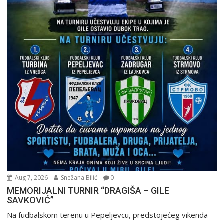
Aug 7, 2026
Snežana Bilić
0
MEMORIJALNI TURNIR “DRAGIŠA – GILE
SAVKOVIĆ”
Na fudbalskom terenu u Pepeljevcu, predstojećeg vikenda