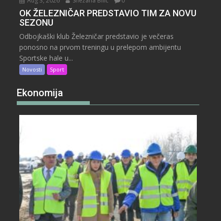
Aug 3, 2026
Snežana Bilić
0
OK ŽELEZNIČAR PREDSTAVIO TIM ZA NOVU
SEZONU
Odbojkaški klub Železničar predstavio je večeras
ponosno na prvom treningu u prelepom ambijentu
Sportske hale u...
Novosti
Sport
Ekonomija