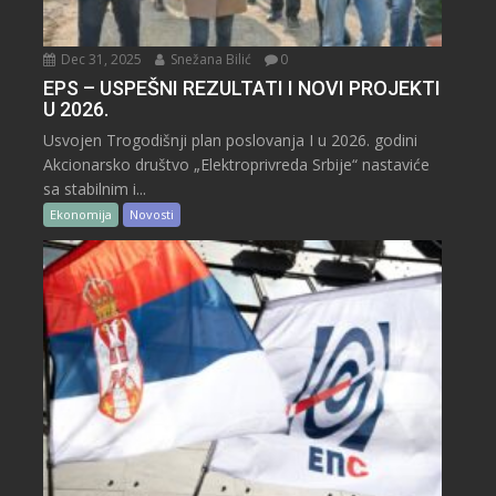
Dec 31, 2025
Snežana Bilić
0
EPS – USPEŠNI REZULTATI I NOVI PROJEKTI
U 2026.
Usvojen Trogodišnji plan poslovanja I u 2026. godini
Akcionarsko društvo „Elektroprivreda Srbije“ nastaviće
sa stabilnim i...
Ekonomija
Novosti