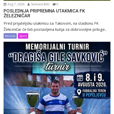
Aug 7, 2026
Snežana Bilić
0
POSLEDNJA PRIPREMNA UTAKMICA FK
ŽELEZNIČAR
Pred prijateljsku utakmicu sa Takovom, na stadionu FK
Železničar će biti postavljena kutija za dobrovoljne priloge...
Novosti
Sport