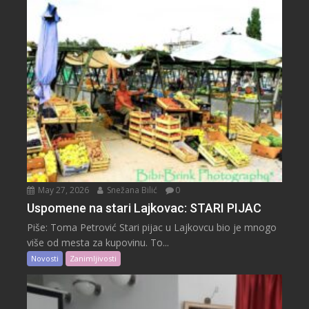
May 27, 2026
Snežana Bilić
0
Uspomene na stari Lajkovac: STARI PIJAC
Piše: Toma Petrović Stari pijac u Lajkovcu bio je mnogo
više od mesta za kupovinu. To...
Novosti
Zanimljivosti