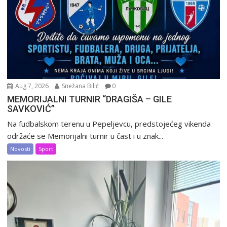
Aug 7, 2026
Snežana Bilić
0
MEMORIJALNI TURNIR “DRAGIŠA – GILE
SAVKOVIĆ”
Na fudbalskom terenu u Pepeljevcu, predstojećeg vikenda
održaće se Memorijalni turnir u čast i u znak...
Novosti
Sport