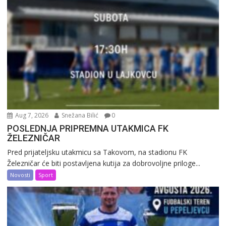
Aug 7, 2026
Snežana Bilić
0
POSLEDNJA PRIPREMNA UTAKMICA FK
ŽELEZNIČAR
Pred prijateljsku utakmicu sa Takovom, na stadionu FK
Železničar će biti postavljena kutija za dobrovoljne priloge...
Novosti
Sport