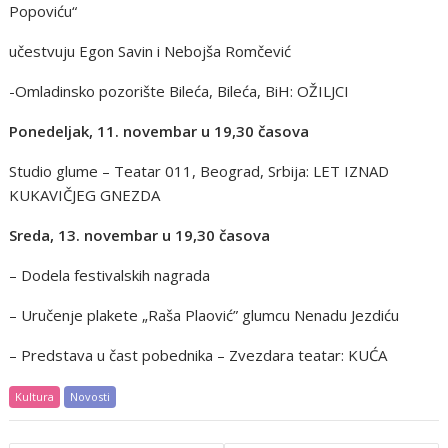
Popoviću“
učestvuju Egon Savin i Nebojša Romčević
-Omladinsko pozorište Bileća, Bileća, BiH: OŽILJCI
Ponedeljak, 11. novembar u 19,30 časova
Studio glume – Teatar 011, Beograd, Srbija: LET IZNAD
KUKAVIČJEG GNEZDA
Sreda, 13. novembar u 19,30 časova
– Dodela festivalskih nagrada
– Uručenje plakete „Raša Plaović” glumcu Nenadu Jezdiću
– Predstava u čast pobednika – Zvezdara teatar: KUĆA
Kultura
Novosti