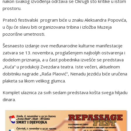
nakon svakog izvođenja održava se Okrugli sto kritike u istom
prostoru.
Prateći festivalski program biće u znaku Aleksandra Popovića,
u čiju će slavu biti organizovana tribina i izložba Muzeja
pozorišne umetnosti.
Šesnaesto izdanje ove međunarodne kulturne manifestacije
zatvara se 13. novembra, proglašenjem najboljih ostvarenja i
dodelom priznanja, a u čast pobednika izvešće se predstava
„Kuća“ u produkciji Zvezdara teatra. Iste večeri, aktuelnom
dobitniku nagrade „Raša Plaović“, Nenadu Jezdiću biće uručena
plaketa sa likom velikog glumca.
Komplet ulaznica za svih sedam predstava košta svega hiljadu
dinara.