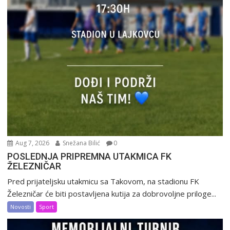
Aug 7, 2026
Snežana Bilić
0
POSLEDNJA PRIPREMNA UTAKMICA FK
ŽELEZNIČAR
Pred prijateljsku utakmicu sa Takovom, na stadionu FK
Železničar će biti postavljena kutija za dobrovoljne priloge...
Novosti
Sport