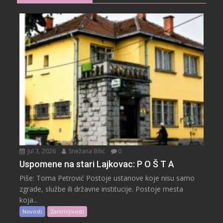
Jul 3, 2026
Snežana Bilić
0
Uspomene na stari Lajkovac: P O Š T A
Piše: Toma Petrović Postoje ustanove koje nisu samo
zgrade, službe ili državne institucije. Postoje mesta
koja...
Novosti
Zanimljivosti