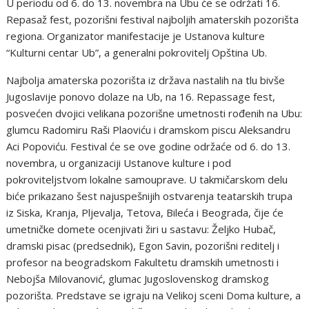
U periodu od 6. do 13. novembra na Ubu će se održati 16.
Repasaž fest, pozorišni festival najboljih amaterskih pozorišta
regiona. Organizator manifestacije je Ustanova kulture
“Kulturni centar Ub”, a generalni pokrovitelj Opština Ub.
Najbolja amaterska pozorišta iz država nastalih na tlu bivše
Jugoslavije ponovo dolaze na Ub, na 16. Repassage fest,
posvećen dvojici velikana pozorišne umetnosti rođenih na Ubu:
glumcu Radomiru Raši Plaoviću i dramskom piscu Aleksandru
Aci Popoviću. Festival će se ove godine održaće od 6. do 13.
novembra, u organizaciji Ustanove kulture i pod
pokroviteljstvom lokalne samouprave. U takmičarskom delu
biće prikazano šest najuspešnijih ostvarenja teatarskih trupa
iz Siska, Kranja, Pljevalja, Tetova, Bileća i Beograda, čije će
umetničke domete ocenjivati žiri u sastavu: Željko Hubač,
dramski pisac (predsednik), Egon Savin, pozorišni reditelj i
profesor na beogradskom Fakultetu dramskih umetnosti i
Nebojša Milovanović, glumac Jugoslovenskog dramskog
pozorišta. Predstave se igraju na Velikoj sceni Doma kulture, a