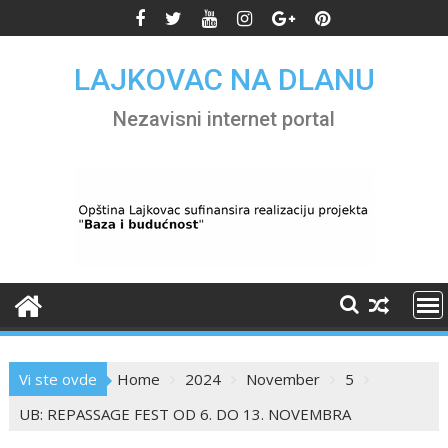
Skip
to
content
LAJKOVAC NA DLANU
Nezavisni internet portal
Vi ste ovde
Home
2024
November
5
UB: REPASSAGE FEST OD 6. DO 13. NOVEMBRA