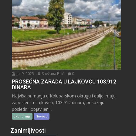
Jul 9, 2025
Snežana Bilić
0
PROSEČNA ZARADA U LAJKOVCU 103.912
DINARA
Najviša primanja u Kolubarskom okrugu i dalje imaju
zaposleni u Lajkovcu, 103.912 dinara, pokazuju
poslednji objavljeni...
Ekonomija
Novosti
Zanimljivosti