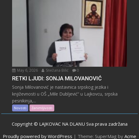
May 6, 2026
Snežana Bilić
0
RETKI LJUDI: SONJA MILOVANOVIĆ
Sonja Milovanović je nastavnica srpskog jezika i
književnosti u OŠ „Mile Dubljević“ u Lajkovcu, srpska
pesnikinja,...
Novosti
Zanimljivosti
Copyright © LAJKOVAC NA DLANU Sva prava zadržana
Proudly powered by WordPress
|
Theme: SuperMag by
Acme