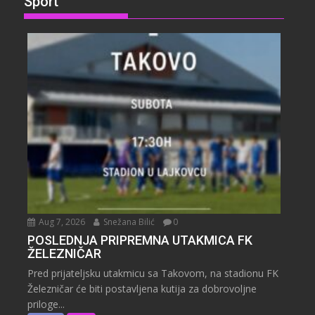
Sport
Aug 7, 2026
Snežana Bilić
0
POSLEDNJA PRIPREMNA UTAKMICA FK
ŽELEZNIČAR
Pred prijateljsku utakmicu sa Takovom, na stadionu FK
Železničar će biti postavljena kutija za dobrovoljne
priloge...