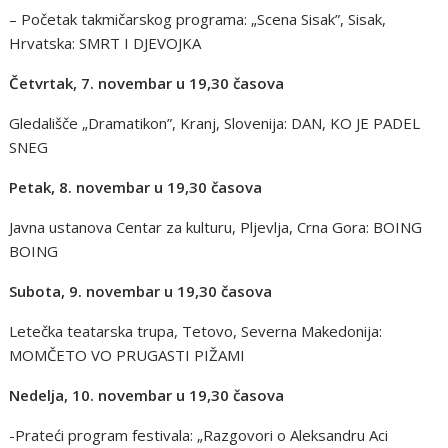
– Početak takmičarskog programa: „Scena Sisak”, Sisak,
Hrvatska: SMRT I DJEVOJKA
Četvrtak, 7. novembar u 19,30 časova
Gledališče „Dramatikon”, Kranj, Slovenija: DAN, KO JE PADEL
SNEG
Petak, 8. novembar u 19,30 časova
Javna ustanova Centar za kulturu, Pljevlja, Crna Gora: BOING
BOING
Subota, 9. novembar u 19,30 časova
Letečka teatarska trupa, Tetovo, Severna Makedonija:
MOMČETO VO PRUGASTI PIŽAMI
Nedelja, 10. novembar u 19,30 časova
-Prateći program festivala: „Razgovori o Aleksandru Aci