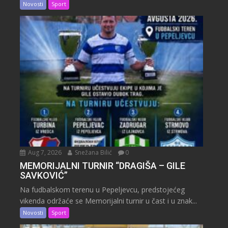
Novosti
Sport
Aug 7, 2026
Snežana Bilić
0
MEMORIJALNI TURNIR “DRAGIŠA – GILE
SAVKOVIĆ”
Na fudbalskom terenu u Pepeljevcu, predstojećeg
vikenda održaće se Memorijalni turnir u čast i u znak...
Novosti
Sport