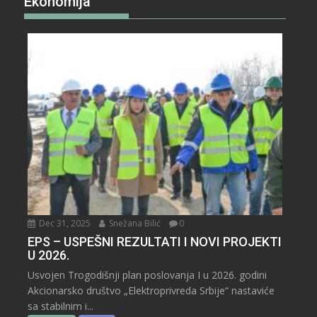
Ekonomija
Dec 31, 2025
Snežana Bilić
0
EPS – USPEŠNI REZULTATI I NOVI PROJEKTI
U 2026.
Usvojen Trogodišnji plan poslovanja I u 2026. godini
Akcionarsko društvo „Elektroprivreda Srbije“ nastaviće
sa stabilnim i...