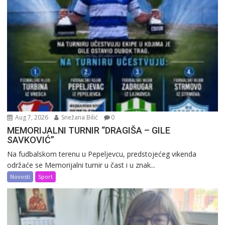
Aug 7, 2026
Snežana Bilić
0
MEMORIJALNI TURNIR “DRAGIŠA – GILE
SAVKOVIĆ”
Na fudbalskom terenu u Pepeljevcu, predstojećeg vikenda
održaće se Memorijalni turnir u čast i u znak...
Novosti
Sport