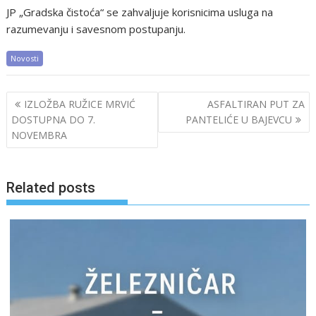
JP „Gradska čistoća“ se zahvaljuje korisnicima usluga na
razumevanju i savesnom postupanju.
Novosti
Post
IZLOŽBA RUŽICE MRVIĆ
ASFALTIRAN PUT ZA
navigation
DOSTUPNA DO 7.
PANTELIĆE U BAJEVCU
NOVEMBRA
Related posts