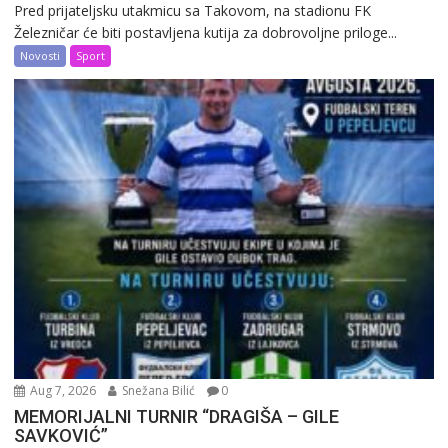
Pred prijateljsku utakmicu sa Takovom, na stadionu FK
Železničar će biti postavljena kutija za dobrovoljne priloge...
Novosti
Sport
Aug 7, 2026
Snežana Bilić
0
MEMORIJALNI TURNIR “DRAGIŠA – GILE
SAVKOVIĆ”