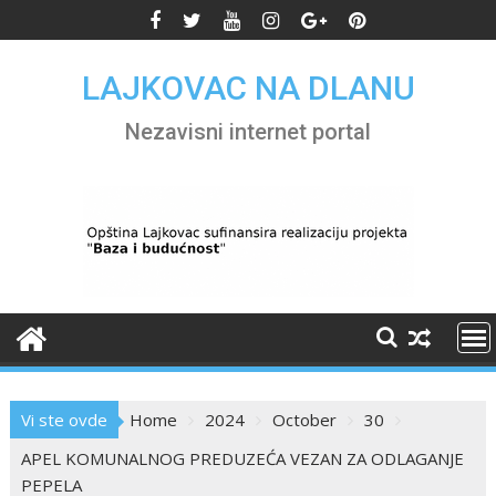
Skip
to
content
LAJKOVAC NA DLANU
Nezavisni internet portal
Vi ste ovde
Home
2024
October
30
APEL KOMUNALNOG PREDUZEĆA VEZAN ZA ODLAGANJE
PEPELA