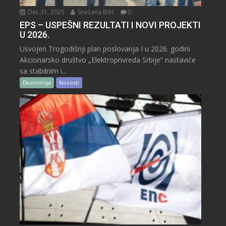
Dec 31, 2025
Snežana Bilić
0
EPS – USPEŠNI REZULTATI I NOVI PROJEKTI
U 2026.
Usvojen Trogodišnji plan poslovanja I u 2026. godini
Akcionarsko društvo „Elektroprivreda Srbije“ nastaviće
sa stabilnim i...
Ekonomija
Novosti