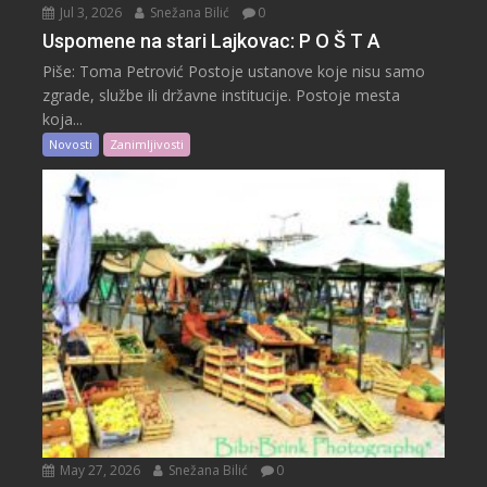
Jul 3, 2026
Snežana Bilić
0
Uspomene na stari Lajkovac: P O Š T A
Piše: Toma Petrović Postoje ustanove koje nisu samo
zgrade, službe ili državne institucije. Postoje mesta
koja...
Novosti
Zanimljivosti
May 27, 2026
Snežana Bilić
0