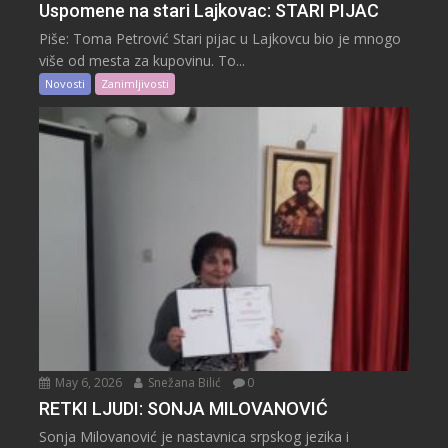
Uspomene na stari Lajkovac: STARI PIJAC
Piše: Toma Petrović Stari pijac u Lajkovcu bio je mnogo
više od mesta za kupovinu. To...
Novosti
Zanimljivosti
May 6, 2026
Snežana Bilić
0
RETKI LJUDI: SONJA MILOVANOVIĆ
Sonja Milovanović je nastavnica srpskog jezika i