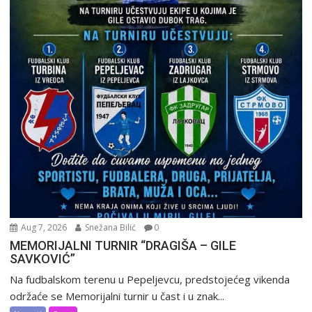
Aug 7, 2026
Snežana Bilić
0
MEMORIJALNI TURNIR “DRAGIŠA – GILE
SAVKOVIĆ”
Na fudbalskom terenu u Pepeljevcu, predstojećeg vikenda
održaće se Memorijalni turnir u čast i u znak...