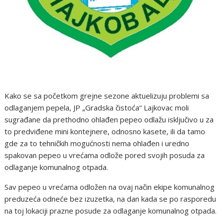
Kako se sa početkom grejne sezone aktuelizuju problemi sa
odlaganjem pepela, JP „Gradska čistoća“ Lajkovac moli
sugrađane da prethodno ohlađen pepeo odlažu isključivo u za
to predviđene mini kontejnere, odnosno kasete, ili da tamo
gde za to tehničkih mogućnosti nema ohlađen i uredno
spakovan pepeo u vrećama odlože pored svojih posuda za
odlaganje komunalnog otpada.
Sav pepeo u vrećama odložen na ovaj način ekipe komunalnog
preduzeća odneće bez izuzetka, na dan kada se po rasporedu
na toj lokaciji prazne posude za odlaganje komunalnog otpada.