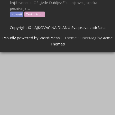
književnosti u OŠ „Mile Dubljević“ u Lajkovcu, srpska
pesnikinja,...
Novosti
Zanimljivosti
Copyright © LAJKOVAC NA DLANU Sva prava zadržana
Proudly powered by WordPress
|
Theme: SuperMag by
Acme
Themes