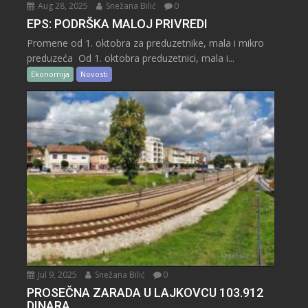
Aug 28, 2025
Snežana Bilić
0
EPS: PODRŠKA MALOJ PRIVREDI
Promene od 1. oktobra za preduzetnike, mala i mikro
preduzeća Od 1. oktobra preduzetnici, mala i...
Ekonomija
Novosti
Jul 9, 2025
Snežana Bilić
0
PROSEČNA ZARADA U LAJKOVCU 103.912
DINARA