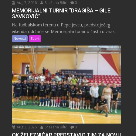
Aug 7, 2026
Snežana Bilić
0
MEMORIJALNI TURNIR “DRAGIŠA – GILE
SAVKOVIĆ”
Na fudbalskom terenu u Pepeljevcu, predstojećeg
vikenda održaće se Memorijalni turnir u čast i u znak...
Novosti
Sport
Aug 3, 2026
Snežana Bilić
0
OK ŽELEZNIČAR PREDSTAVIO TIM ZA NOVU