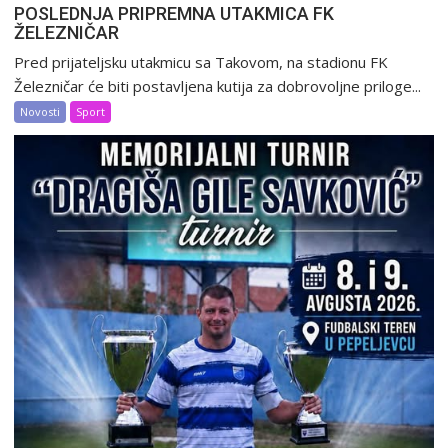
POSLEDNJA PRIPREMNA UTAKMICA FK
ŽELEZNIČAR
Pred prijateljsku utakmicu sa Takovom, na stadionu FK
Železničar će biti postavljena kutija za dobrovoljne priloge...
Novosti
Sport