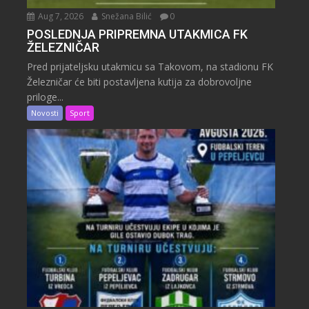
Aug 7, 2026
Snežana Bilić
0
POSLEDNJA PRIPREMNA UTAKMICA FK
ŽELEZNIČAR
Pred prijateljsku utakmicu sa Takovom, na stadionu FK
Železničar će biti postavljena kutija za dobrovoljne
priloge...
Novosti
Sport