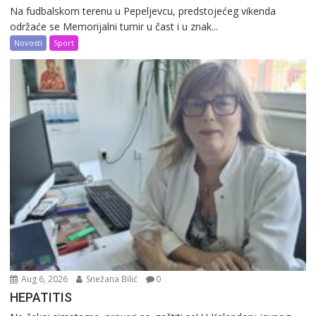
Na fudbalskom terenu u Pepeljevcu, predstojećeg vikenda
održaće se Memorijalni turnir u čast i u znak...
Novosti
Sport
Aug 6, 2026
Snežana Bilić
0
HEPATITIS