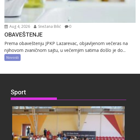
Aug 4, 2026
Snežana Bilić
0
OBAVEŠTENJE
Prema obaveštenju JPKP Lazarevac, objavljenom večeras na
njihovom zvaničnom sajtu, u večernjim satima došlo je do...
Novosti
Sport