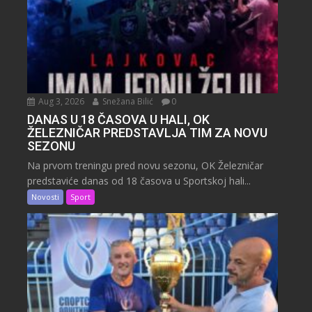
Aug 3, 2026
Snežana Bilić
0
DANAS U 18 ČASOVA U HALI, OK
ŽELEZNIČAR PREDSTAVLJA TIM ZA NOVU
SEZONU
Na prvom treningu pred novu sezonu, OK Železničar
predstaviće danas od 18 časova u Sportskoj hali...
Novosti
Sport