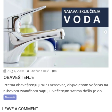
Aug 4, 2026
Snežana Bilić
0
OBAVEŠTENJE
Prema obaveštenju JPKP Lazarevac, objavljenom večeras na
njihovom zvaničnom sajtu, u večernjim satima došlo je do...
Novosti
LEAVE A COMMENT