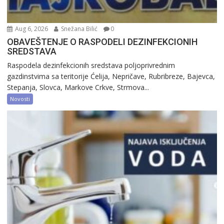
Aug 6, 2026
Snežana Bilić
0
OBAVEŠTENJE O RASPODELI DEZINFEKCIONIH
SREDSTAVA
Raspodela dezinfekcionih sredstava poljoprivrednim
gazdinstvima sa teritorije Ćelija, Nepričave, Rubribreze, Bajevca,
Stepanja, Slovca, Markove Crkve, Strmova...
Novosti