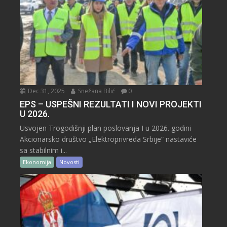
Dec 31, 2025
Snežana Bilić
0
EPS – USPEŠNI REZULTATI I NOVI PROJEKTI
U 2026.
Usvojen Trogodišnji plan poslovanja I u 2026. godini
Akcionarsko društvo „Elektroprivreda Srbije“ nastaviće
sa stabilnim i...
Ekonomija
Novosti