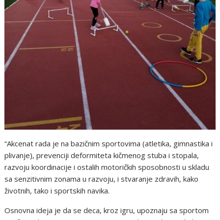
“Akcenat rada je na bazičnim sportovima (atletika, gimnastika i
plivanje), prevenciji deformiteta kičmenog stuba i stopala,
razvoju koordinacije i ostalih motoričkih sposobnosti u skladu
sa senzitivnim zonama u razvoju, i stvaranje zdravih, kako
životnih, tako i sportskih navika.
Osnovna ideja je da se deca, kroz igru, upoznaju sa sportom