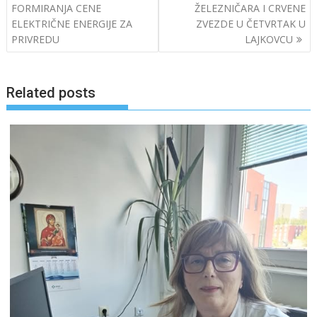
navigation
FORMIRANJA CENE
ŽELEZNIČARA I CRVENE
ELEKTRIČNE ENERGIJE ZA
ZVEZDE U ČETVRTAK U
PRIVREDU
LAJKOVCU
Related posts