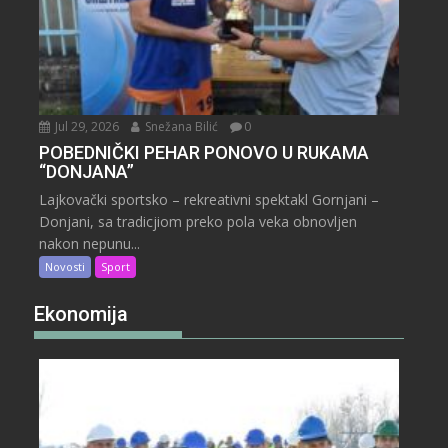
Jul 29, 2026
Snežana Bilić
0
POBEDNIČKI PEHAR PONOVO U RUKAMA
“DONJANA”
Lajkovački sportsko – rekreativni spektakl Gornjani –
Donjani, sa tradicjiom preko pola veka obnovljen
nakon nepunu...
Novosti
Sport
Ekonomija