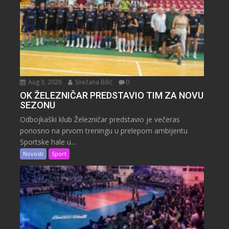
Aug 3, 2026
Snežana Bilić
0
OK ŽELEZNIČAR PREDSTAVIO TIM ZA NOVU
SEZONU
Odbojkaški klub Železničar predstavio je večeras
ponosno na prvom treningu u prelepom ambijentu
Sportske hale u...
Novosti
Sport