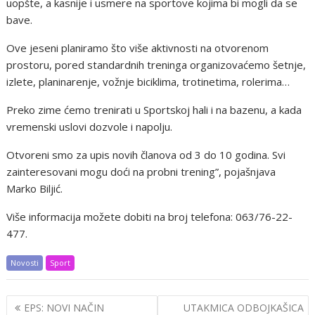
uopšte, a kasnije i usmere na sportove kojima bi mogli da se
bave.
Ove jeseni planiramo što više aktivnosti na otvorenom
prostoru, pored standardnih treninga organizovaćemo šetnje,
izlete, planinarenje, vožnje biciklima, trotinetima, rolerima…
Preko zime ćemo trenirati u Sportskoj hali i na bazenu, a kada
vremenski uslovi dozvole i napolju.
Otvoreni smo za upis novih članova od 3 do 10 godina. Svi
zainteresovani mogu doći na probni trening”, pojašnjava
Marko Biljić.
Više informacija možete dobiti na broj telefona: 063/76-22-
477.
Novosti
Sport
Post
EPS: NOVI NAČIN
UTAKMICA ODBOJKAŠICA