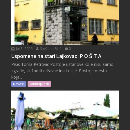
Jul 3, 2026
Snežana Bilić
0
Uspomene na stari Lajkovac: P O Š T A
Piše: Toma Petrović Postoje ustanove koje nisu samo
zgrade, službe ili državne institucije. Postoje mesta
koja...
Novosti
Zanimljivosti