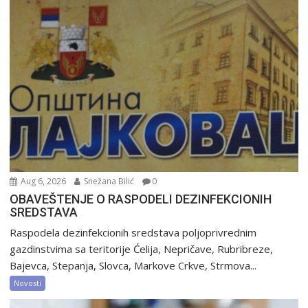
Aug 6, 2026
Snežana Bilić
0
OBAVEŠTENJE O RASPODELI DEZINFEKCIONIH
SREDSTAVA
Raspodela dezinfekcionih sredstava poljoprivrednim
gazdinstvima sa teritorije Ćelija, Nepričave, Rubribreze,
Bajevca, Stepanja, Slovca, Markove Crkve, Strmova...
Novosti