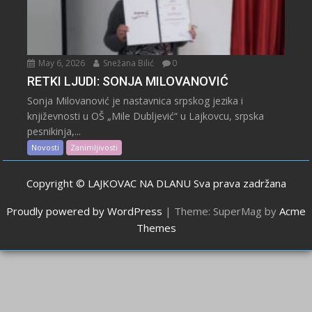
May 6, 2026
Snežana Bilić
0
RETKI LJUDI: SONJA MILOVANOVIĆ
Sonja Milovanović je nastavnica srpskog jezika i
književnosti u OŠ „Mile Dubljević“ u Lajkovcu, srpska
pesnikinja,...
Novosti
Zanimljivosti
Copyright © LAJKOVAC NA DLANU Sva prava zadržana
Proudly powered by WordPress
|
Theme: SuperMag by
Acme
Themes