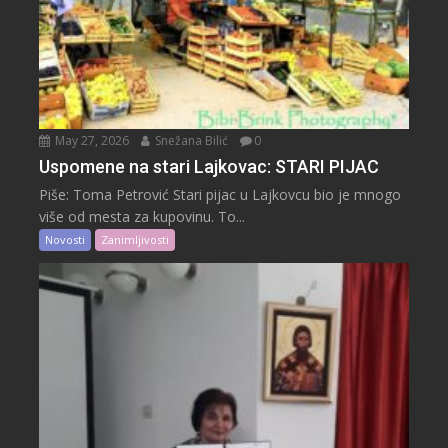
May 27, 2026
Snežana Bilić
0
Uspomene na stari Lajkovac: STARI PIJAC
Piše: Toma Petrović Stari pijac u Lajkovcu bio je mnogo
više od mesta za kupovinu. To...
Novosti
Zanimljivosti