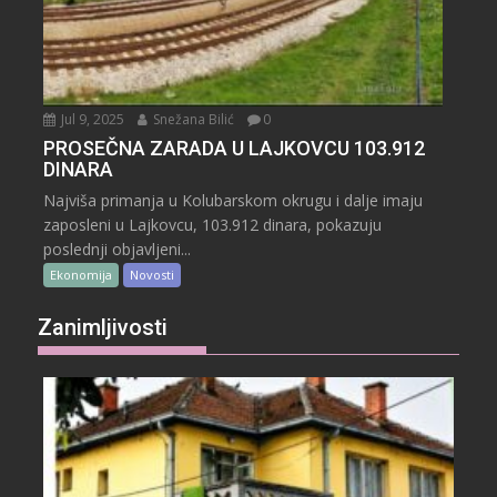
Jul 9, 2025
Snežana Bilić
0
PROSEČNA ZARADA U LAJKOVCU 103.912
DINARA
Najviša primanja u Kolubarskom okrugu i dalje imaju
zaposleni u Lajkovcu, 103.912 dinara, pokazuju
poslednji objavljeni...
Ekonomija
Novosti
Zanimljivosti