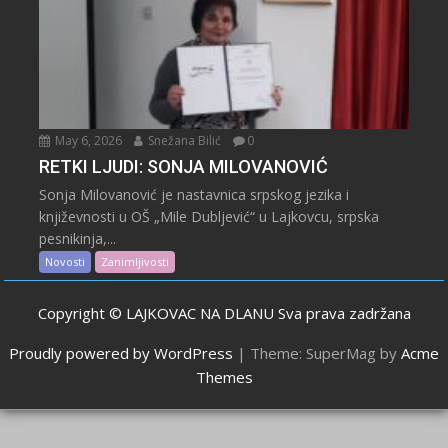
May 6, 2026
Snežana Bilić
0
RETKI LJUDI: SONJA MILOVANOVIĆ
Sonja Milovanović je nastavnica srpskog jezika i
književnosti u OŠ „Mile Dubljević“ u Lajkovcu, srpska
pesnikinja,...
Novosti
Zanimljivosti
Copyright © LAJKOVAC NA DLANU Sva prava zadržana
Proudly powered by WordPress
|
Theme: SuperMag by
Acme
Themes