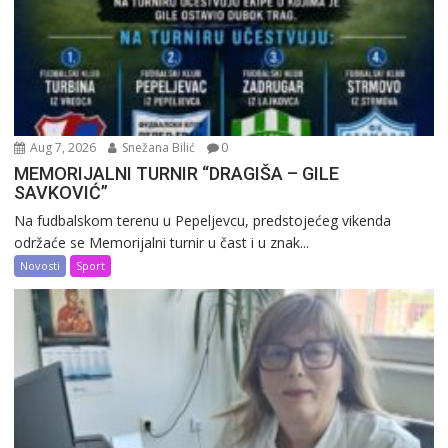
Aug 7, 2026
Snežana Bilić
0
MEMORIJALNI TURNIR “DRAGIŠA – GILE
SAVKOVIĆ”
Na fudbalskom terenu u Pepeljevcu, predstojećeg vikenda
održaće se Memorijalni turnir u čast i u znak...
Novosti
Sport