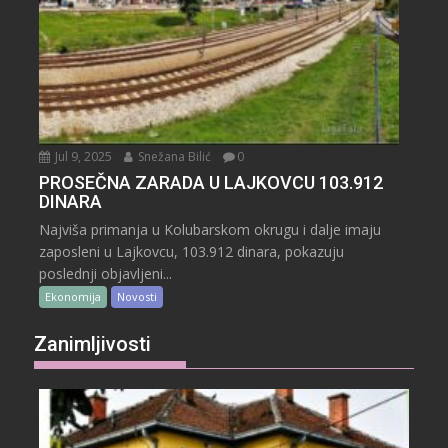
Jul 9, 2025
Snežana Bilić
0
PROSEČNA ZARADA U LAJKOVCU 103.912
DINARA
Najviša primanja u Kolubarskom okrugu i dalje imaju
zaposleni u Lajkovcu, 103.912 dinara, pokazuju
poslednji objavljeni...
Ekonomija
Novosti
Zanimljivosti