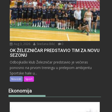
Aug 3, 2026
Snežana Bilić
0
OK ŽELEZNIČAR PREDSTAVIO TIM ZA NOVU
SEZONU
Odbojkaški klub Železničar predstavio je večeras
ponosno na prvom treningu u prelepom ambijentu
Sportske hale u...
Novosti
Sport
Ekonomija