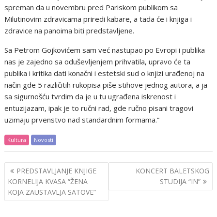
spreman da u novembru pred Pariskom publikom sa
Milutinovim zdravicama priredi kabare, a tada će i knjiga i
zdravice na panoima biti predstavljene.
Sa Petrom Gojkovićem sam već nastupao po Evropi i publika
nas je zajedno sa oduševljenjem prihvatila, upravo će ta
publika i kritika dati konačni i estetski sud o knjizi urađenoj na
način gde 5 različitih rukopisa piše stihove jednog autora, a ja
sa sigurnošću tvrdim da je u tu ugrađena iskrenost i
entuzijazam, ipak je to ručni rad, gde ručno pisani tragovi
uzimaju prvenstvo nad standardnim formama.”
Kultura
Novosti
Post
PREDSTAVLJANJE KNJIGE
KONCERT BALETSKOG
navigation
KORNELIJA KVASA “ŽENA
STUDIJA “IN”
KOJA ZAUSTAVLJA SATOVE”