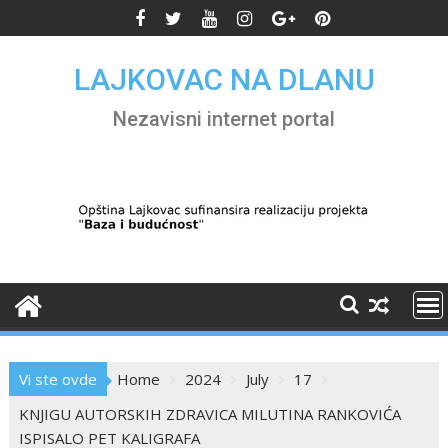
Skip
to
content
LAJKOVAC NA DLANU
Nezavisni internet portal
Vi ste ovde
Home
2024
July
17
KNJIGU AUTORSKIH ZDRAVICA MILUTINA RANKOVIĆA
ISPISALO PET KALIGRAFA