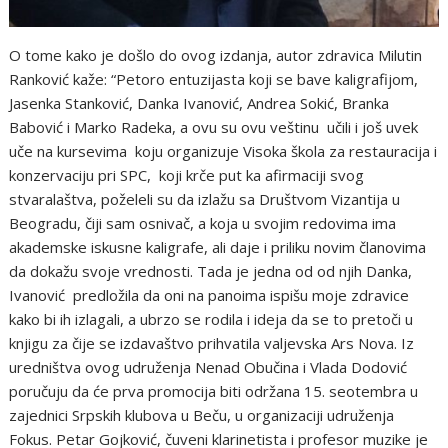
O tome kako je došlo do ovog izdanja, autor zdravica Milutin
Ranković kaže: “Petoro entuzijasta koji se bave kaligrafijom,
Jasenka Stanković, Danka Ivanović, Andrea Sokić, Branka
Babović i Marko Radeka, a ovu su ovu veštinu učili i još uvek
uče na kursevima koju organizuje Visoka škola za restauracija i
konzervaciju pri SPC, koji krče put ka afirmaciji svog
stvaralaštva, poželeli su da izlažu sa Društvom Vizantija u
Beogradu, čiji sam osnivač, a koja u svojim redovima ima
akademske iskusne kaligrafe, ali daje i priliku novim članovima
da dokažu svoje vrednosti. Tada je jedna od od njih Danka,
Ivanović predložila da oni na panoima ispišu moje zdravice
kako bi ih izlagali, a ubrzo se rodila i ideja da se to pretoči u
knjigu za čije se izdavaštvo prihvatila valjevska Ars Nova. Iz
uredništva ovog udruženja Nenad Obučina i Vlada Dodović
poručuju da će prva promocija biti održana 15. seotembra u
zajednici Srpskih klubova u Beču, u organizaciji udruženja
Fokus. Petar Gojković, čuveni klarinetista i profesor muzike je