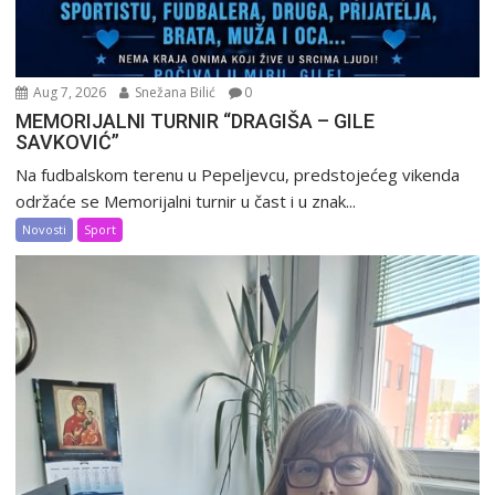
Aug 7, 2026
Snežana Bilić
0
MEMORIJALNI TURNIR “DRAGIŠA – GILE
SAVKOVIĆ”
Na fudbalskom terenu u Pepeljevcu, predstojećeg vikenda
održaće se Memorijalni turnir u čast i u znak...
Novosti
Sport