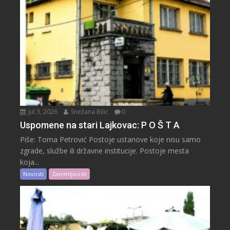
Jul 3, 2026
Snežana Bilić
0
Uspomene na stari Lajkovac: P O Š T A
Piše: Toma Petrović Postoje ustanove koje nisu samo
zgrade, službe ili državne institucije. Postoje mesta
koja...
Novosti
Zanimljivosti