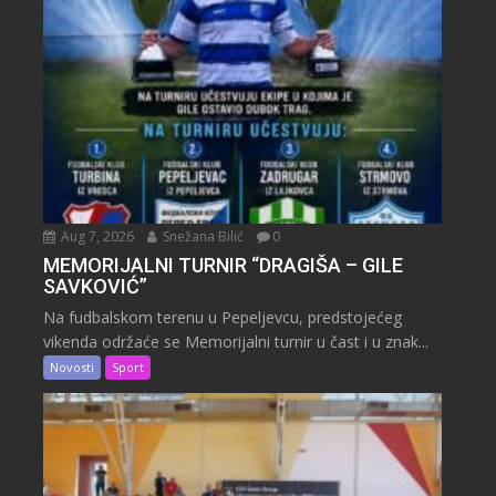
Aug 7, 2026
Snežana Bilić
0
MEMORIJALNI TURNIR “DRAGIŠA – GILE
SAVKOVIĆ”
Na fudbalskom terenu u Pepeljevcu, predstojećeg
vikenda održaće se Memorijalni turnir u čast i u znak...
Novosti
Sport