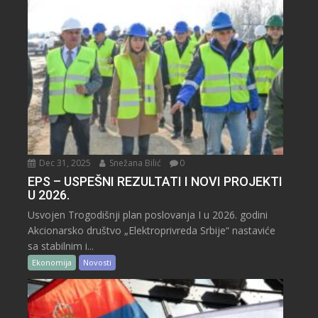
Dec 31, 2025
Snežana Bilić
0
EPS – USPEŠNI REZULTATI I NOVI PROJEKTI
U 2026.
Usvojen Trogodišnji plan poslovanja I u 2026. godini
Akcionarsko društvo „Elektroprivreda Srbije“ nastaviće
sa stabilnim i...
Ekonomija
Novosti