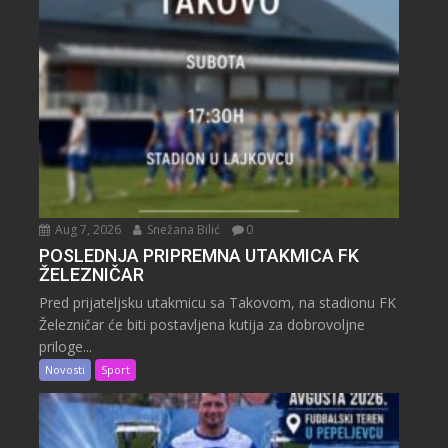
Aug 7, 2026
Snežana Bilić
0
POSLEDNJA PRIPREMNA UTAKMICA FK
ŽELEZNIČAR
Pred prijateljsku utakmicu sa Takovom, na stadionu FK
Železničar će biti postavljena kutija za dobrovoljne
priloge...
Novosti
Sport