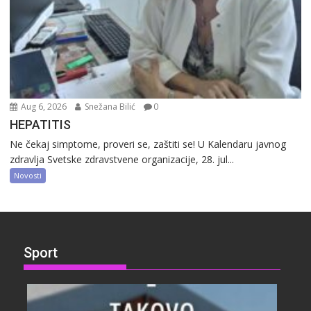
Aug 6, 2026
Snežana Bilić
0
HEPATITIS
Ne čekaj simptome, proveri se, zaštiti se! U Kalendaru javnog
zdravlja Svetske zdravstvene organizacije, 28. jul...
Novosti
Sport