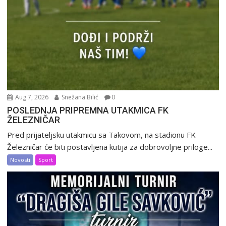
Aug 7, 2026
Snežana Bilić
0
POSLEDNJA PRIPREMNA UTAKMICA FK
ŽELEZNIČAR
Pred prijateljsku utakmicu sa Takovom, na stadionu FK
Železničar će biti postavljena kutija za dobrovoljne priloge...
Novosti
Sport