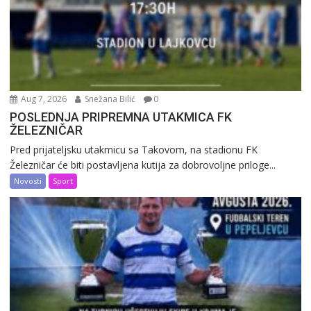
Aug 7, 2026
Snežana Bilić
0
POSLEDNJA PRIPREMNA UTAKMICA FK
ŽELEZNIČAR
Pred prijateljsku utakmicu sa Takovom, na stadionu FK
Železničar će biti postavljena kutija za dobrovoljne priloge...
Novosti
Sport