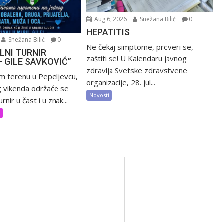
Aug 6, 2026
Snežana Bilić
0
HEPATITIS
Snežana Bilić
0
Ne čekaj simptome, proveri se,
LNI TURNIR
zaštiti se! U Kalendaru javnog
– GILE SAVKOVIĆ”
zdravlja Svetske zdravstvene
m terenu u Pepeljevcu,
organizacije, 28. jul...
 vikenda održaće se
Novosti
rnir u čast i u znak...
t