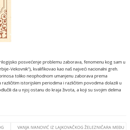
trilogijsko posvećenje problemu zaborava, fenomenu kog sam u
bije-Vekovnik”), kvalifikovao kao naš najveći nacionalni greh.
oprinosa toliko neophodnom umanjenu zaborava prema
azličitim istorijskim periodima i različitim povodima dolazili u
lučili da u njoj ostanu do kraja života, a koji su svojim delima
OG
VANJA IVANOVIĆ IZ LAJKOVAČKOG ŽELEZNIČARA MEĐU