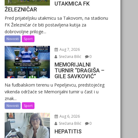
UTAKMICA FK
ŽELEZNIČAR
Pred prijateljsku utakmicu sa Takovom, na stadionu
FK Železničar će biti postavljena kutija za
dobrovoljne priloge...
Novosti
Sport
Aug 7, 2026
Snežana Bilić
0
MEMORIJALNI
TURNIR “DRAGIŠA –
GILE SAVKOVIĆ”
Na fudbalskom terenu u Pepeljevcu, predstojećeg
vikenda održaće se Memorijalni turnir u čast i u
znak...
Novosti
Sport
Aug 6, 2026
Snežana Bilić
0
HEPATITIS