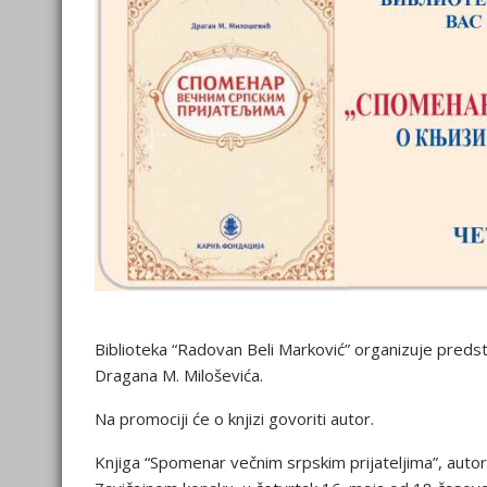
Biblioteka “Radovan Beli Marković” organizuje predst
Dragana M. Miloševića.
Na promociji će o knjizi govoriti autor.
Knjiga “Spomenar večnim srpskim prijateljima”, autor