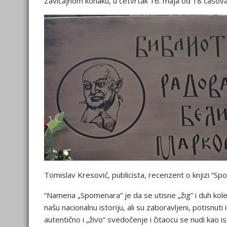
Zavičajnom konaku, u četvrtak 16. maja od 18 časova
Tomislav Kresović, publicista, recenzent o knjizi “Sp
“Namena „Spomenara” je da se utisne „žig” i duh kolek
našu nacionalnu istoriju, ali su zaboravljeni, potisnut
autentično i „živo” svedočenje i čitaocu se nudi kao ist