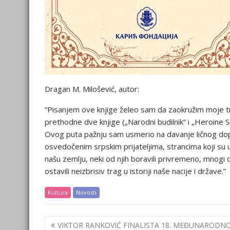
Dragan M. Milošević, autor:
“Pisanjem ove knjige želeo sam da zaokružim moje 
prethodne dve knjige („Narodni budilnik” i „Heroine Sr
Ovog puta pažnju sam usmerio na davanje ličnog d
osvedočenim srpskim prijateljima, strancima koji su u r
našu zemlju, neki od njih boravili privremeno, mnogi od
ostavili neizbrisiv trag u istoriji naše nacije i države.”
Kultura
Novosti
Post
VIKTOR RANKOVIĆ FINALISTA 18. MEĐUNARODN