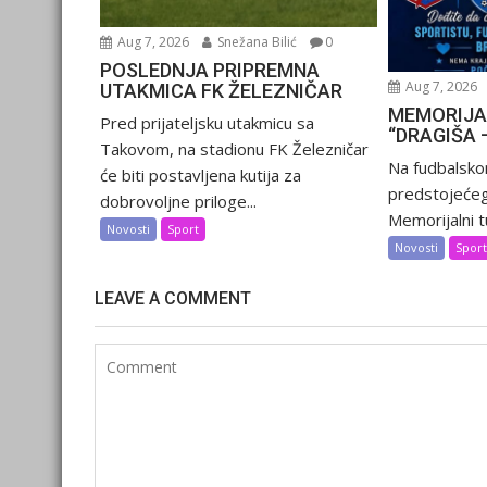
Aug 7, 2026
Snežana Bilić
0
POSLEDNJA PRIPREMNA
Aug 7, 2026
UTAKMICA FK ŽELEZNIČAR
MEMORIJA
Pred prijateljsku utakmicu sa
“DRAGIŠA 
Takovom, na stadionu FK Železničar
Na fudbalsko
će biti postavljena kutija za
predstojećeg
dobrovoljne priloge...
Memorijalni tu
Novosti
Sport
Novosti
Spor
LEAVE A COMMENT