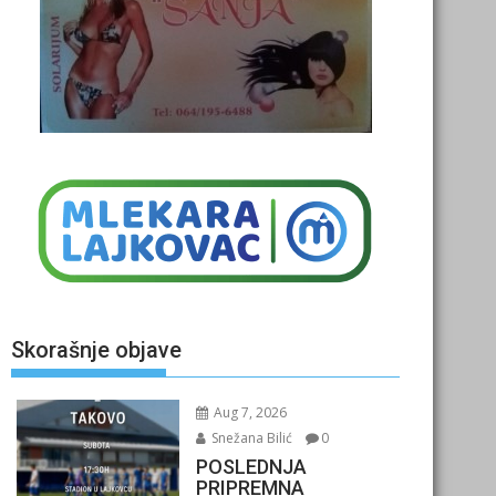
Skorašnje objave
Aug 7, 2026
Snežana Bilić
0
POSLEDNJA
PRIPREMNA