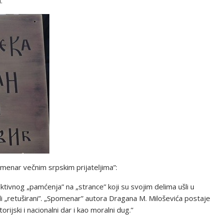
.
omenar večnim srpskim prijateljima”:
tivnog „pamćenja” na „strance” koji su svojim delima ušli u
i ili „retuširani”. „Spomenar” autora Dragana M. Miloševića postaje
orijski i nacionalni dar i kao moralni dug.”