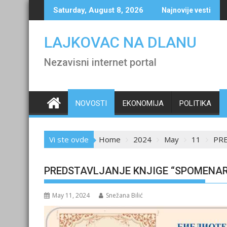
Skip
Saturday, August 8, 2026
Najnovije vesti
to
content
LAJKOVAC NA DLANU
Nezavisni internet portal
NOVOSTI
EKONOMIJA
POLITIKA
Vi ste ovde
Home
2024
May
11
PRE
PREDSTAVLJANJE KNJIGE “SPOMENAR
May 11, 2024
Snežana Bilić