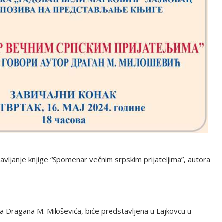
avljanje knjige “Spomenar večnim srpskim prijateljima”, autora
a Dragana M. Miloševića, biće predstavljena u Lajkovcu u