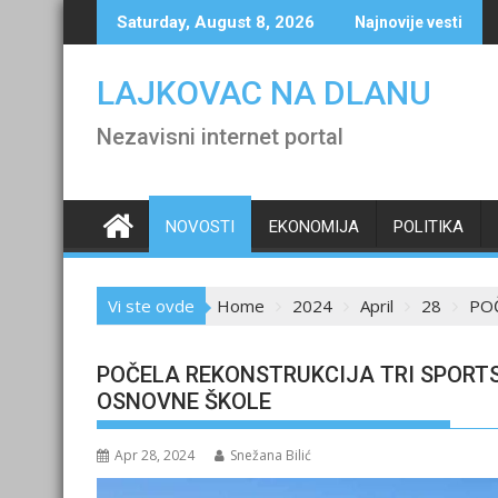
Skip
Saturday, August 8, 2026
Najnovije vesti
to
content
LAJKOVAC NA DLANU
Nezavisni internet portal
NOVOSTI
EKONOMIJA
POLITIKA
Vi ste ovde
Home
2024
April
28
PO
POČELA REKONSTRUKCIJA TRI SPORT
OSNOVNE ŠKOLE
Apr 28, 2024
Snežana Bilić