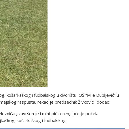
og, košarkaškog i fudbalskog u dvorištu OŠ “Mile Dubljević” u
majskog raspusta, rekao je predsednik Živković i dodao:
lezničar, završen je i mini-pič teren, juče je počela
bojkaškog, košarkaškog i fudbalskog.