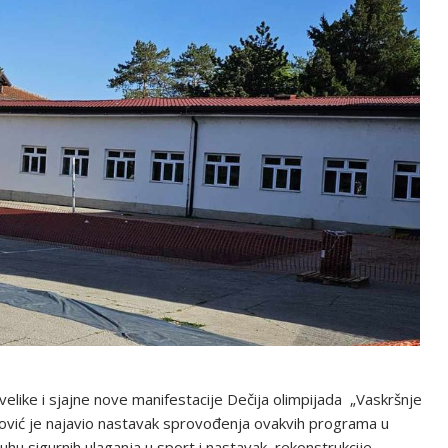
 velike i sjajne nove manifestacije Dečija olimpijada „Vaskršnje
ković je najavio nastavak sprovođenja ovakvih programa u
hu sigurnih ulaganja u sport i nastavak rekonstrukcije