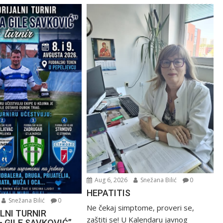
Aug 6, 2026
Snežana Bilić
0
HEPATITIS
Snežana Bilić
0
Ne čekaj simptome, proveri se,
LNI TURNIR
zaštiti se! U Kalendaru javnog
– GILE SAVKOVIĆ”