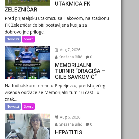
UTAKMICA FK
ŽELEZNIČAR
Pred prijateljsku utakmicu sa Takovom, na stadionu
FK Železničar će biti postavljena kutija za
dobrovoljne priloge...
Novosti
Sport
Aug 7, 2026
Snežana Bilić
0
MEMORIJALNI
TURNIR “DRAGIŠA –
GILE SAVKOVIĆ”
Na fudbalskom terenu u Pepeljevcu, predstojećeg
vikenda održaće se Memorijalni turnir u čast i u
znak...
Novosti
Sport
Aug 6, 2026
Snežana Bilić
0
HEPATITIS