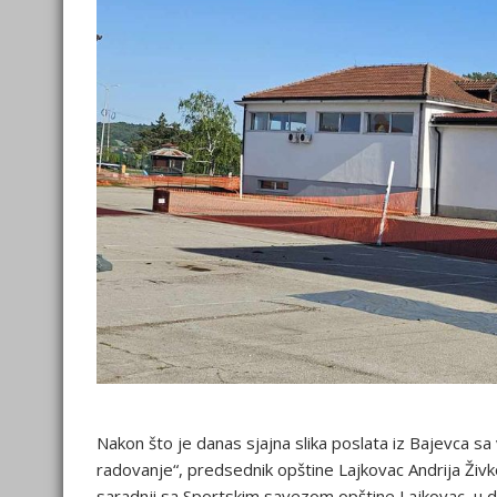
Nakon što je danas sjajna slika poslata iz Bajevca sa
radovanje“, predsednik opštine Lajkovac Andrija Živ
saradnji sa Sportskim savezom opštine Lajkovac, u du