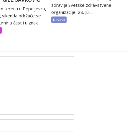
zdravlja Svetske zdravstvene
m terenu u Pepeljevcu,
organizacije, 28. jul...
 vikenda održaće se
Novosti
rnir u čast i u znak...
t