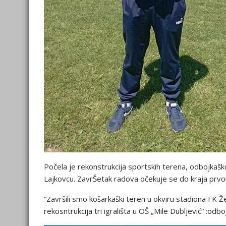
Počela je rekonstrukcija sportskih terena, odbojkašk
Lajkovcu. ZavrŠetak radova očekuje se do kraja prvo
“Završili smo košarkaški teren u okviru stadiona FK Že
rekosntrukcija tri igrališta u OŠ „Mile Dubljević“ :od