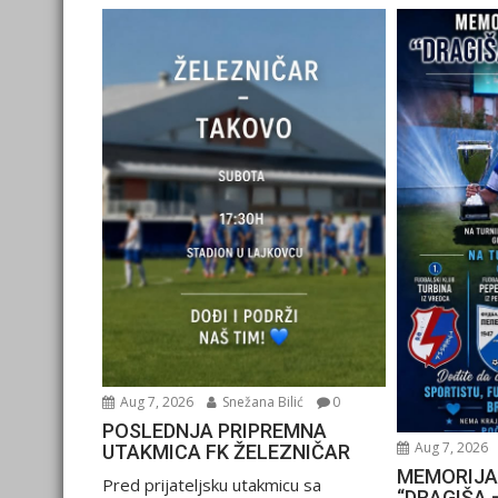
Aug 7, 2026
Snežana Bilić
0
POSLEDNJA PRIPREMNA
Aug 7, 2026
UTAKMICA FK ŽELEZNIČAR
MEMORIJA
Pred prijateljsku utakmicu sa
“DRAGIŠA 