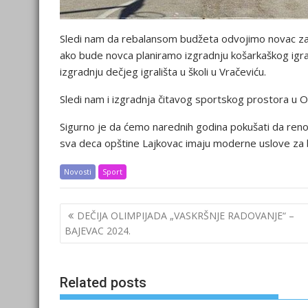
Sledi nam da rebalansom budžeta odvojimo novac za 
ako bude novca planiramo izgradnju košarkaškog igra
izgradnju dečjeg igrališta u školi u Vračeviću.
Sledi nam i izgradnja čitavog sportskog prostora u OŠ
Sigurno je da ćemo narednih godina pokušati da reno
sva deca opštine Lajkovac imaju moderne uslove za b
Novosti
Sport
Post
DEČIJA OLIMPIJADA „VASKRŠNJE RADOVANJE“ –
navigation
BAJEVAC 2024.
Related posts