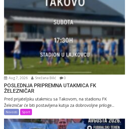
Aug 7, 2026
Snežana Bilić
0
POSLEDNJA PRIPREMNA UTAKMICA FK
ŽELEZNIČAR
Pred prijateljsku utakmicu sa Takovom, na stadionu FK
Železničar će biti postavljena kutija za dobrovoljne priloge...
Novosti
Sport