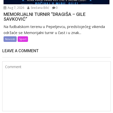
Aug 7, 2026
Snežana Bilić
0
MEMORIJALNI TURNIR “DRAGIŠA – GILE
SAVKOVIĆ”
Na fudbalskom terenu u Pepeljevcu, predstojećeg vikenda
održaće se Memorijalni turnir u čast i u znak...
Novosti
Sport
LEAVE A COMMENT