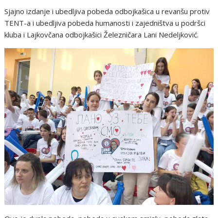
Sjajno izdanje i ubedljiva pobeda odbojkašica u revanšu protiv
TENT-a i ubedljiva pobeda humanosti i zajedništva u podršci
kluba i Lajkovčana odbojkašici Železničara Lani Nedeljković.