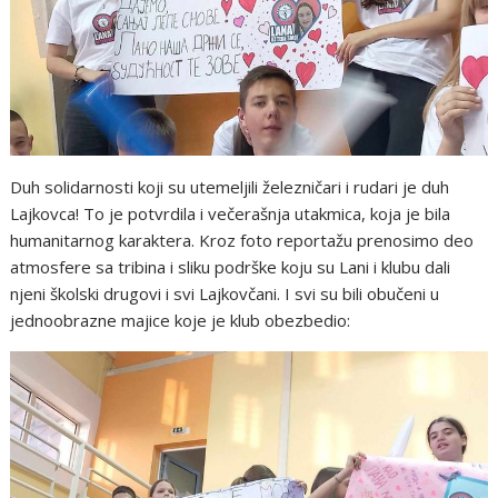
Duh solidarnosti koji su utemeljili železničari i rudari je duh
Lajkovca! To je potvrdila i večerašnja utakmica, koja je bila
humanitarnog karaktera. Kroz foto reportažu prenosimo deo
atmosfere sa tribina i sliku podrške koju su Lani i klubu dali
njeni školski drugovi i svi Lajkovčani. I svi su bili obučeni u
jednoobrazne majice koje je klub obezbedio: