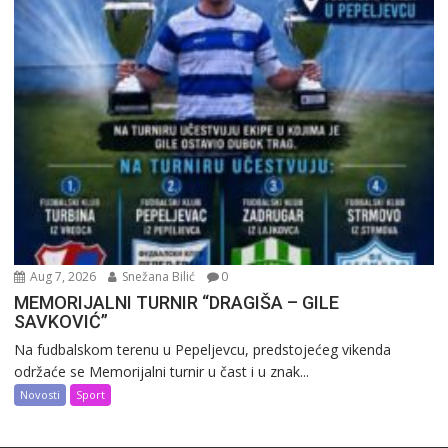
Aug 7, 2026
Snežana Bilić
0
MEMORIJALNI TURNIR “DRAGIŠA – GILE
SAVKOVIĆ”
Na fudbalskom terenu u Pepeljevcu, predstojećeg vikenda
održaće se Memorijalni turnir u čast i u znak...
Novosti
Sport