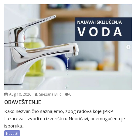
Aug 10, 2026
Snežana Bilić
0
OBAVEŠTENJE
Kako nezvanično saznajemo, zbog radova koje JPKP
Lazarevac izvodi na izvorištu u Nepričavi, onemogućena je
isporuka...
Novosti