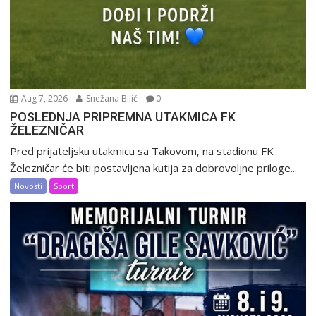
Aug 7, 2026
Snežana Bilić
0
POSLEDNJA PRIPREMNA UTAKMICA FK
ŽELEZNIČAR
Pred prijateljsku utakmicu sa Takovom, na stadionu FK
Železničar će biti postavljena kutija za dobrovoljne priloge...
Novosti
Sport