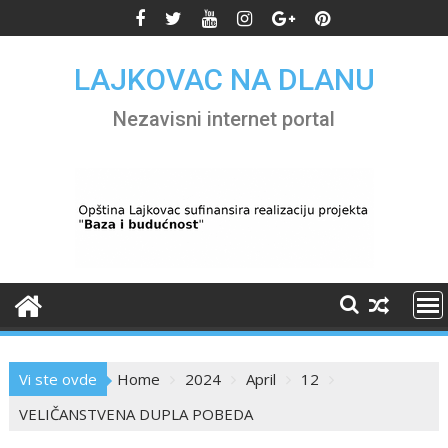
Skip
to
content
LAJKOVAC NA DLANU
Nezavisni internet portal
Vi ste ovde
Home
2024
April
12
VELIČANSTVENA DUPLA POBEDA