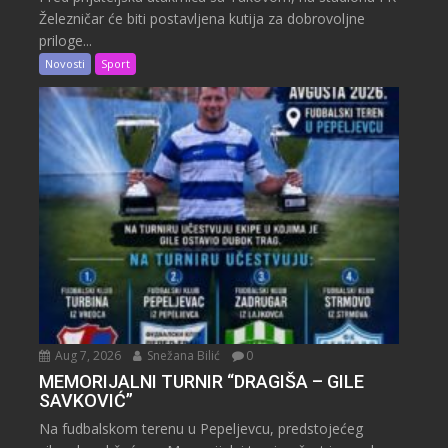
Železničar će biti postavljena kutija za dobrovoljne
priloge...
Novosti
Sport
Aug 7, 2026
Snežana Bilić
0
MEMORIJALNI TURNIR “DRAGIŠA – GILE
SAVKOVIĆ”
Na fudbalskom terenu u Pepeljevcu, predstojećeg