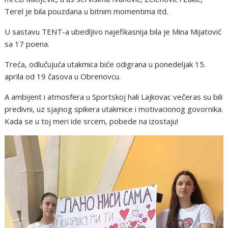
Terel je bila pouzdana u bitnim momentima itd.
U sastavu TENT-a ubedljivo najefikasnija bila je Mina Mijatović
sa 17 poena.
Treća, odlučujuća utakmica biće odigrana u ponedeljak 15.
aprila od 19 časova u Obrenovcu.
A ambijent i atmosfera u Sportskoj hali Lajkovac večeras su bili
predivni, uz sjajnog spikera utakmice i motivacionog govornika.
Kada se u toj meri ide srcem, pobede na izostaju!