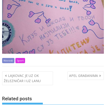
Novosti
Sport
Post
LAJKOVAC JE UZ OK
APEL GRAĐANIMA
navigation
ŽELEZNIČAR I UZ LANU
Related posts