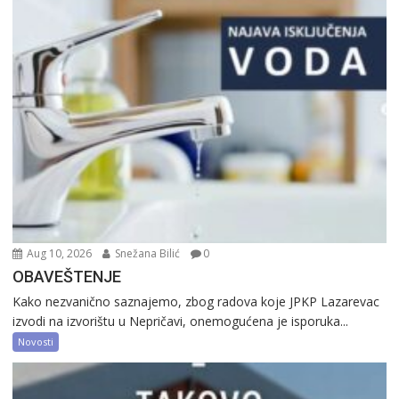
Aug 10, 2026
Snežana Bilić
0
OBAVEŠTENJE
Kako nezvanično saznajemo, zbog radova koje JPKP Lazarevac
izvodi na izvorištu u Nepričavi, onemogućena je isporuka...
Novosti