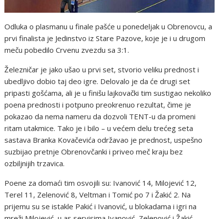
Odluka o plasmanu u finale pašće u ponedeljak u Obrenovcu, a
prvi finalista je Jedinstvo iz Stare Pazove, koje je i u drugom
meču pobedilo Crvenu zvezdu sa 3:1.
Železničar je jako ušao u prvi set, stvorio veliku prednost i
ubedljivo dobio taj deo igre. Delovalo je da će drugi set
pripasti gošćama, ali je u finišu lajkovački tim sustigao nekoliko
poena prednosti i potpuno preokrenuo rezultat, čime je
pokazao da nema nameru da dozvoli TENT-u da promeni
ritam utakmice. Tako je i bilo – u većem delu trećeg seta
sastava Branka Kovačevića održavao je prednost, uspešno
suzbijao pretnje Obrenovčanki i priveo meč kraju bez
ozbiljnijih trzavica.
Poene za domaći tim osvojili su: Ivanović 14, Milojević 12,
Terel 11, Zelenović 8, Veltman i Tomić po 7 i Žakić 2. Na
prijemu su se istakle Pakić i Ivanović, u blokadama i igri na
mreži Milojević, u as servisima Ivanović, Zelenović i Žakić,