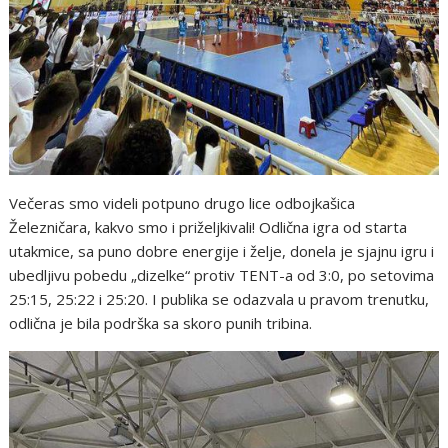
Večeras smo videli potpuno drugo lice odbojkašica
Železničara, kakvo smo i priželjkivali! Odlična igra od starta
utakmice, sa puno dobre energije i želje, donela je sjajnu igru i
ubedljivu pobedu „dizelke“ protiv TENT-a od 3:0, po setovima
25:15, 25:22 i 25:20. I publika se odazvala u pravom trenutku,
odlična je bila podrška sa skoro punih tribina.