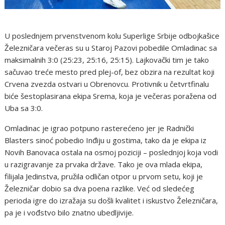
U poslednjem prvenstvenom kolu Superlige Srbije odbojkašice
Železničara večeras su u Staroj Pazovi pobedile Omladinac sa
maksimalnih 3:0 (25:23, 25:16, 25:15). Lajkovački tim je tako
sačuvao treće mesto pred plej-of, bez obzira na rezultat koji
Crvena zvezda ostvari u Obrenovcu. Protivnik u četvrtfinalu
biće šestoplasirana ekipa Srema, koja je večeras poražena od
Uba sa 3:0.
Omladinac je igrao potpuno rasterećeno jer je Radnički
Blasters sinoć pobedio Inđiju u gostima, tako da je ekipa iz
Novih Banovaca ostala na osmoj poziciji – poslednjoj koja vodi
u razigravanje za prvaka države. Tako je ova mlada ekipa,
filijala Jedinstva, pružila odličan otpor u prvom setu, koji je
Železničar dobio sa dva poena razlike. Već od sledećeg
perioda igre do izražaja su došli kvalitet i iskustvo Železničara,
pa je i vođstvo bilo znatno ubedljivije.