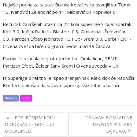
Najviše poena za sastav Branka Kovačevića osvojili su: Tomić
16, Ivanović i Zelenović po 11, Milojević 8 i Koprivica 6.
Rezultati završenih utakmica 22. kola Superlige Srbije: Spartak-
Klek 3:0, Inđija-Radnički Blasters 0:3, Omladinac-Železničar
0:3, Partizan Efbet-Jedinstvo 1:3 i Ub- Srem 3.0. Derbi TENT-
Crvena zvezda biće odigran u nedelju od 19 časova.
Parovi četvrfinala plej-ofa: Jedinstvo-Omladinac, TENT-
Partizan Efbet, Železničar – Srem i Crvena zvezda – Ub.
Iz Superlige direktno je ispao zrenjaninski Klek, dok će Radnički
Blasters pokušati da sačuva superligaški status u baražu.
Novosti
Sport
Post
U POSLEDNJEM KOLU
OSNIVANJE OMLADINE
navigation
ODBOJKAŠICE GOSTUJU
DRUŠTVA PČELARA
OMLADINCU
LAJKOVAC