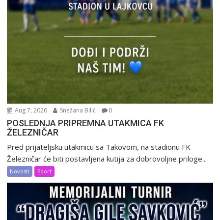
Aug 7, 2026
Snežana Bilić
0
POSLEDNJA PRIPREMNA UTAKMICA FK
ŽELEZNIČAR
Pred prijateljsku utakmicu sa Takovom, na stadionu FK
Železničar će biti postavljena kutija za dobrovoljne priloge...
Novosti
Sport