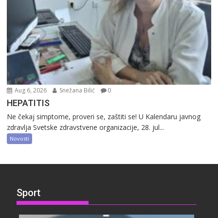
Aug 6, 2026
Snežana Bilić
0
HEPATITIS
Ne čekaj simptome, proveri se, zaštiti se! U Kalendaru javnog
zdravlja Svetske zdravstvene organizacije, 28. jul...
Novosti
Sport