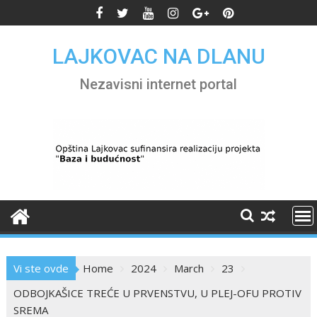
Skip
to
content
LAJKOVAC NA DLANU
Nezavisni internet portal
Vi ste ovde
Home
2024
March
23
ODBOJKAŠICE TREĆE U PRVENSTVU, U PLEJ-OFU PROTIV
SREMA