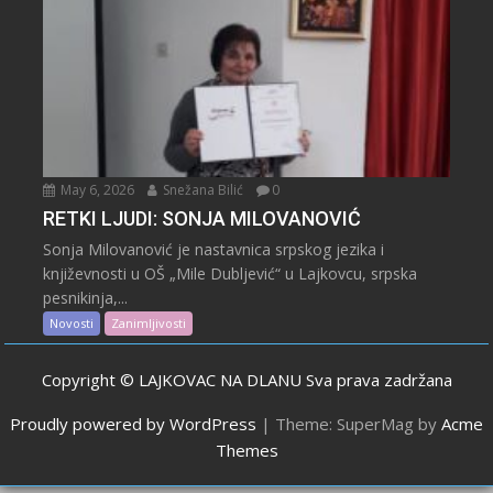
May 6, 2026
Snežana Bilić
0
RETKI LJUDI: SONJA MILOVANOVIĆ
Sonja Milovanović je nastavnica srpskog jezika i
književnosti u OŠ „Mile Dubljević“ u Lajkovcu, srpska
pesnikinja,...
Novosti
Zanimljivosti
Copyright © LAJKOVAC NA DLANU Sva prava zadržana
Proudly powered by WordPress
|
Theme: SuperMag by
Acme
Themes