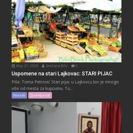
May 27, 2026
Snežana Bilić
0
Uspomene na stari Lajkovac: STARI PIJAC
Piše: Toma Petrović Stari pijac u Lajkovcu bio je mnogo
više od mesta za kupovinu. To...
Novosti
Zanimljivosti