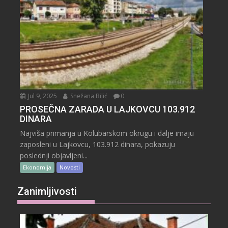
Jul 9, 2025
Snežana Bilić
0
PROSEČNA ZARADA U LAJKOVCU 103.912
DINARA
Najviša primanja u Kolubarskom okrugu i dalje imaju
zaposleni u Lajkovcu, 103.912 dinara, pokazuju
poslednji objavljeni...
Ekonomija
Novosti
Zanimljivosti