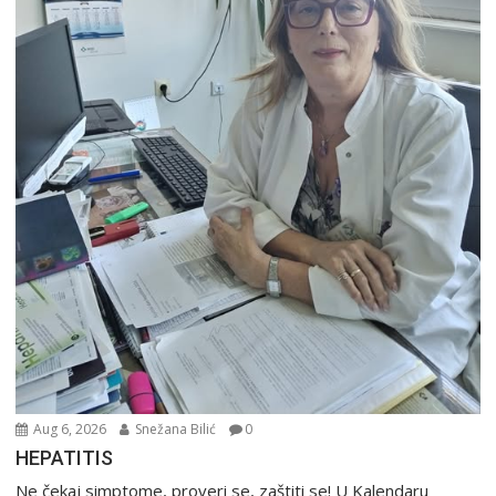
Aug 6, 2026
Snežana Bilić
0
HEPATITIS
Ne čekaj simptome, proveri se, zaštiti se! U Kalendaru