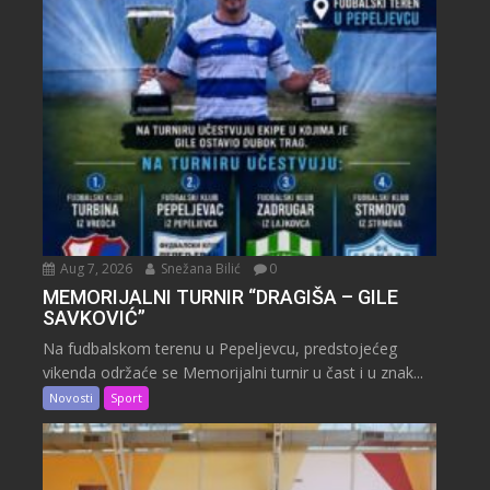
Aug 7, 2026
Snežana Bilić
0
MEMORIJALNI TURNIR “DRAGIŠA – GILE
SAVKOVIĆ”
Na fudbalskom terenu u Pepeljevcu, predstojećeg
vikenda održaće se Memorijalni turnir u čast i u znak...
Novosti
Sport