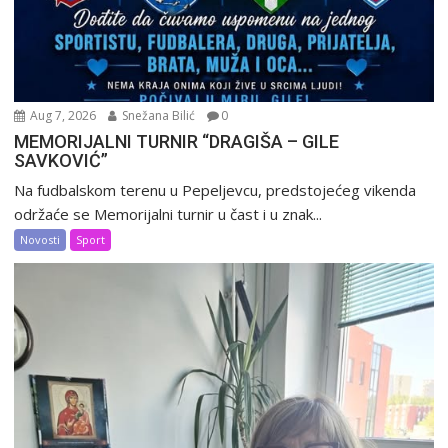
Aug 7, 2026
Snežana Bilić
0
MEMORIJALNI TURNIR “DRAGIŠA – GILE
SAVKOVIĆ”
Na fudbalskom terenu u Pepeljevcu, predstojećeg vikenda
održaće se Memorijalni turnir u čast i u znak...
Novosti
Sport