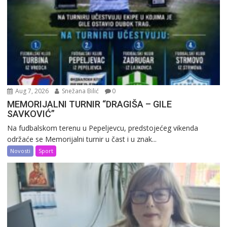
Aug 7, 2026
Snežana Bilić
0
MEMORIJALNI TURNIR “DRAGIŠA – GILE
SAVKOVIĆ”
Na fudbalskom terenu u Pepeljevcu, predstojećeg vikenda
održaće se Memorijalni turnir u čast i u znak...
Novosti
Sport