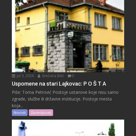
Jul 3, 2026
Snežana Bilić
0
Uspomene na stari Lajkovac: P O Š T A
Piše: Toma Petrović Postoje ustanove koje nisu samo
zgrade, službe ili državne institucije. Postoje mesta
koja...
Novosti
Zanimljivosti