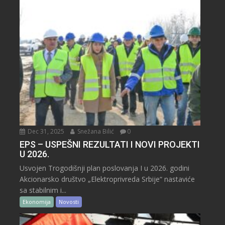
Dec 31, 2025
Snežana Bilić
0
EPS – USPEŠNI REZULTATI I NOVI PROJEKTI
U 2026.
Usvojen Trogodišnji plan poslovanja I u 2026. godini
Akcionarsko društvo „Elektroprivreda Srbije“ nastaviće
sa stabilnim i...
Ekonomija
Novosti