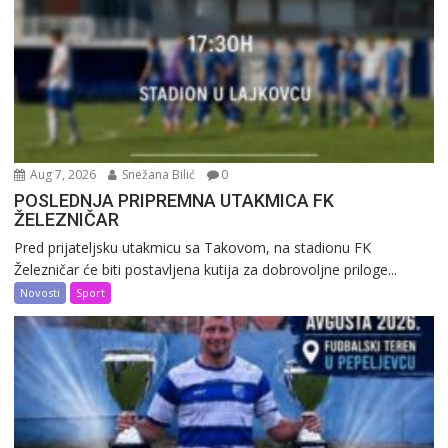
Aug 7, 2026
Snežana Bilić
0
POSLEDNJA PRIPREMNA UTAKMICA FK
ŽELEZNIČAR
Pred prijateljsku utakmicu sa Takovom, na stadionu FK
Železničar će biti postavljena kutija za dobrovoljne priloge...
Novosti
Sport