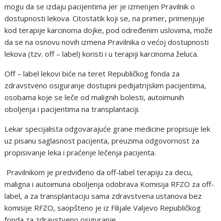
mogu da se izdaju pacijentima jer je izmenjen Pravilnik o
dostupnosti lekova. Citostatik koji se, na primer, primenjuje
kod terapije karcinoma dojke, pod određenim uslovima, može
da se na osnovu novih izmena Pravilnika o većoj dostupnosti
lekova (tzv. off – label) koristi i u terapiji karcinoma želuca.
Off – label lekovi biće na teret Republičkog fonda za
zdravstveno osiguranje dostupni pedijatrijskim pacijentima,
osobama koje se leče od malignih bolesti, autoimunih
oboljenja i pacijentima na transplantaciji.
Lekar specijalista odgovarajuće grane medicine propisuje lek
uz pisanu saglasnost pacijenta, preuzima odgovornost za
propisivanje leka i praćenje lečenja pacijenta.
Pravilnikom je predviđeno da off-label terapiju za decu,
maligna i autoimuna oboljenja odobrava Komisija RFZO za off-
label, a za transplantaciju sama zdravstvena ustanova bez
komisije RFZO, saopšteno je iz Filijale Valjevo Republičkog
fonda za zdravstveno osiguranje.