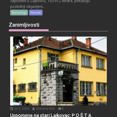
zaposleni u Lajkovcu, 103.912 dinara, pokazuju
poslednji objavljeni...
Ekonomija
Novosti
Zanimljivosti
Jul 3, 2026
Snežana Bilić
0
Uspomene na stari Lajkovac: P O Š T A