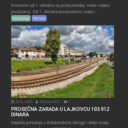
Promene od 1. oktobra za preduzetnike, mala i mikro
preduzeća Od 1. oktobra preduzetnici, mala i...
Ekonomija
Novosti
Jul 9, 2025
Snežana Bilić
0
PROSEČNA ZARADA U LAJKOVCU 103.912
DINARA
Najviša primanja u Kolubarskom okrugu i dalje imaju