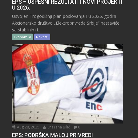
EPS – USPEŠNI REZULTATI I NOVI PROJEKTI
U 2026.
Usvojen Trogodišnji plan poslovanja I u 2026. godini
Akcionarsko društvo „Elektroprivreda Srbije“ nastaviće
sa stabilnim i...
Ekonomija
Novosti
Aug 28, 2025
Snežana Bilić
0
EPS: PODRŠKA MALOJ PRIVREDI