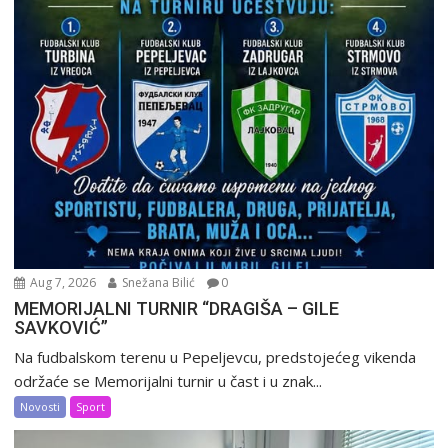
Aug 7, 2026
Snežana Bilić
0
MEMORIJALNI TURNIR “DRAGIŠA – GILE
SAVKOVIĆ”
Na fudbalskom terenu u Pepeljevcu, predstojećeg vikenda
održaće se Memorijalni turnir u čast i u znak...
Novosti
Sport