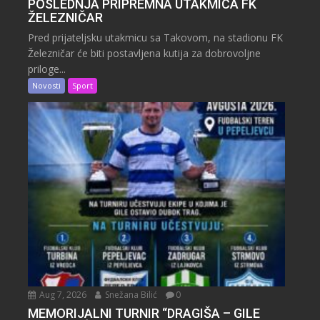
POSLEDNJA PRIPREMNA UTAKMICA FK
ŽELEZNIČAR
Pred prijateljsku utakmicu sa Takovom, na stadionu FK
Železničar će biti postavljena kutija za dobrovoljne
priloge...
Novosti
Sport
Aug 7, 2026
Snežana Bilić
0
MEMORIJALNI TURNIR “DRAGIŠA – GILE