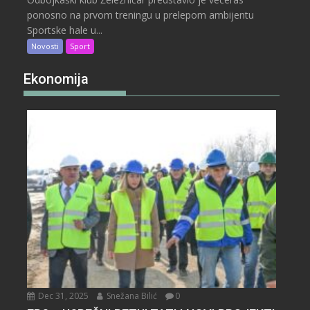
ponosno na prvom treningu u prelepom ambijentu
Sportske hale u...
Novosti
Sport
Ekonomija
Dec 31, 2025
Snežana Bilić
0