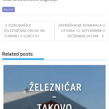
Novosti
Post
ODBOJKAŠICE
ZAPRAŠIVANJE KOMARACA U
navigation
ŽELEZNIČARA DRUGE NA
UTORAK 12. SEPTEMBRA U
TURNIRU U SUBOTICI
VEČERNJIM SATIMA
Related posts