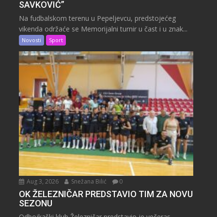
SAVKOVIĆ”
Na fudbalskom terenu u Pepeljevcu, predstojećeg
vikenda održaće se Memorijalni turnir u čast i u znak...
Novosti
Sport
Aug 3, 2026
Snežana Bilić
0
OK ŽELEZNIČAR PREDSTAVIO TIM ZA NOVU
SEZONU
Odbojkaški klub Železničar predstavio je večeras