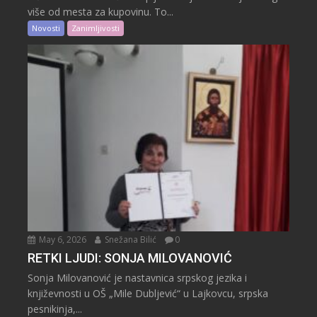
više od mesta za kupovinu. To...
Novosti
Zanimljivosti
May 6, 2026
Snežana Bilić
0
RETKI LJUDI: SONJA MILOVANOVIĆ
Sonja Milovanović je nastavnica srpskog jezika i
književnosti u OŠ „Mile Dubljević“ u Lajkovcu, srpska
pesnikinja,...