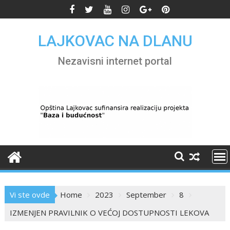
Skip
to
content
LAJKOVAC NA DLANU
Nezavisni internet portal
Vi ste ovde
Home
2023
September
8
IZMENJEN PRAVILNIK O VEĆOJ DOSTUPNOSTI LEKOVA