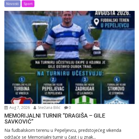
Novosti
Sport
Aug 7, 2026
Snežana Bilić
0
MEMORIJALNI TURNIR “DRAGIŠA – GILE
SAVKOVIĆ”
Na fudbalskom terenu u Pepeljevcu, predstojećeg vikenda
održaće se Memorijalni turnir u čast i u znak...