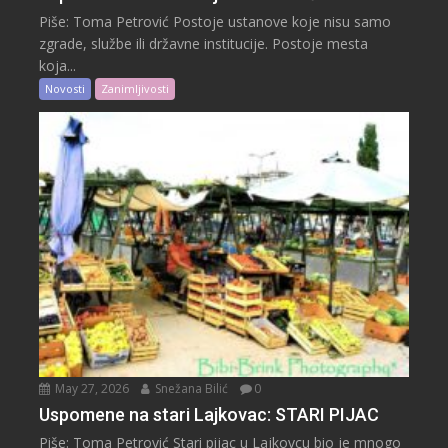
Piše: Toma Petrović Postoje ustanove koje nisu samo
zgrade, službe ili državne institucije. Postoje mesta
koja...
Novosti
Zanimljivosti
May 27, 2026
Snežana Bilić
0
Uspomene na stari Lajkovac: STARI PIJAC
Piše: Toma Petrović Stari pijac u Lajkovcu bio je mnogo