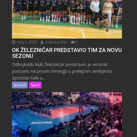
Aug 3, 2026
Snežana Bilić
0
OK ŽELEZNIČAR PREDSTAVIO TIM ZA NOVU
SEZONU
Odbojkaški klub Železničar predstavio je večeras
ponosno na prvom treningu u prelepom ambijentu
Sportske hale u...
Novosti
Sport