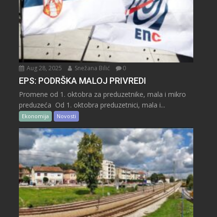
Aug 28, 2025
Snežana Bilić
0
EPS: PODRŠKA MALOJ PRIVREDI
Promene od 1. oktobra za preduzetnike, mala i mikro
preduzeća Od 1. oktobra preduzetnici, mala i...
Ekonomija
Novosti