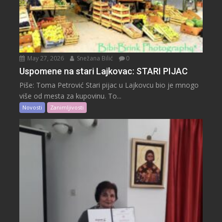
May 27, 2026
Snežana Bilić
0
Uspomene na stari Lajkovac: STARI PIJAC
Piše: Toma Petrović Stari pijac u Lajkovcu bio je mnogo
više od mesta za kupovinu. To...
Novosti
Zanimljivosti