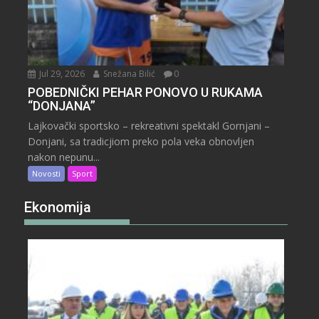
Jul 29, 2026
Snežana Bilić
0
POBEDNIČKI PEHAR PONOVO U RUKAMA
“DONJANA”
Lajkovački sportsko – rekreativni spektakl Gornjani –
Donjani, sa tradicjiom preko pola veka obnovljen
nakon nepunu...
Novosti
Sport
Ekonomija