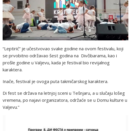
“Leptirić” je učestvovao svake godine na ovom festivalu, koji
se prvobitno održavao šest godina na Divčibarama, kao i
prošle godine u Valjevu, kada je festival bio revijalnog
karaktera.
Inače, festival je ovoga puta takmičarskog karaktera.
Di fest se država na letnjoj sceni u Tešnjaru, a u slučaju lošeg
vremena, po najavi organizatora, održaće se u Domu kulture u
Valjevu.”