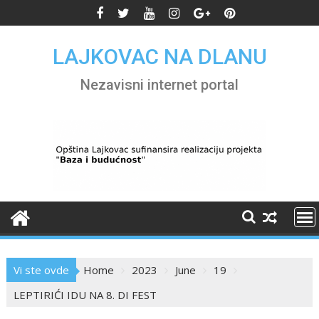
Skip
to
content
LAJKOVAC NA DLANU
Nezavisni internet portal
Vi ste ovde
Home
2023
June
19
LEPTIRIĆI IDU NA 8. DI FEST