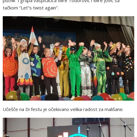
putnik” i grupa vaspitačica Mire Todorović i Mire Jović sa
tačkom “Let”s twist again”.
Učešče na Di festu je očekivano velika radost za mališane.