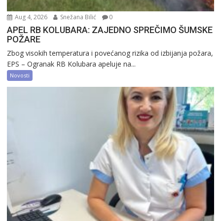
Aug 4, 2026
Snežana Bilić
0
APEL RB KOLUBARA: ZAJEDNO SPREČIMO ŠUMSKE
POŽARE
Zbog visokih temperatura i povećanog rizika od izbijanja požara,
EPS – Ogranak RB Kolubara apeluje na...
Novosti