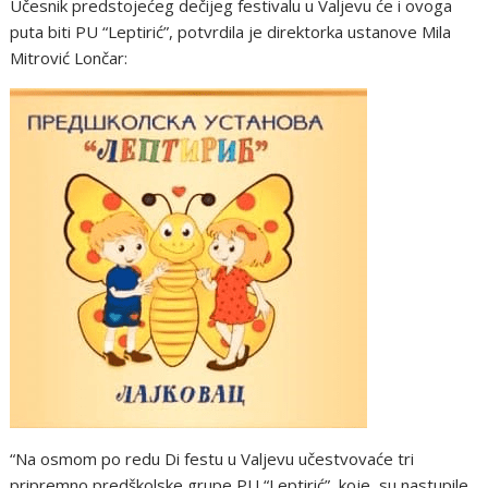
Učesnik predstojećeg dečijeg festivalu u Valjevu će i ovoga
puta biti PU “Leptirić”, potvrdila je direktorka ustanove Mila
Mitrović Lončar:
“Na osmom po redu Di festu u Valjevu učestvovaće tri
pripremno predškolske grupe PU “Leptirić”, koje su nastupile