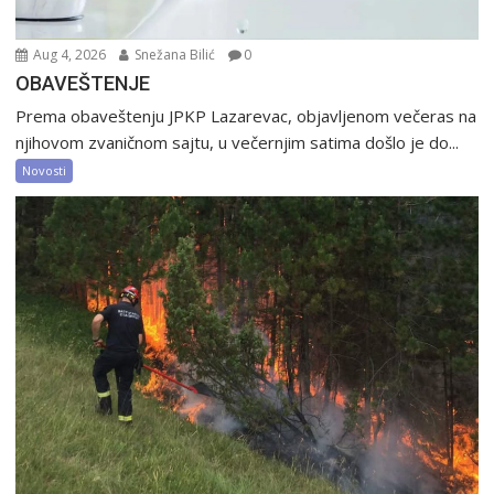
Aug 4, 2026
Snežana Bilić
0
OBAVEŠTENJE
Prema obaveštenju JPKP Lazarevac, objavljenom večeras na
njihovom zvaničnom sajtu, u večernjim satima došlo je do...
Novosti