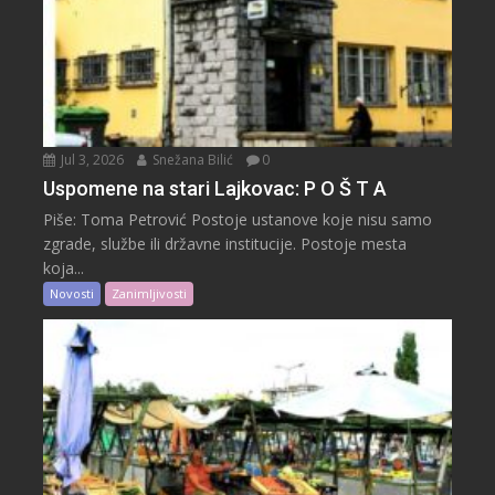
Jul 3, 2026
Snežana Bilić
0
Uspomene na stari Lajkovac: P O Š T A
Piše: Toma Petrović Postoje ustanove koje nisu samo
zgrade, službe ili državne institucije. Postoje mesta
koja...
Novosti
Zanimljivosti