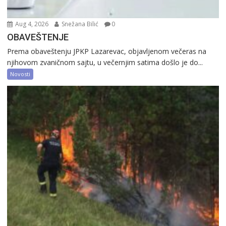
Aug 4, 2026
Snežana Bilić
0
OBAVEŠTENJE
Prema obaveštenju JPKP Lazarevac, objavljenom večeras na
njihovom zvaničnom sajtu, u večernjim satima došlo je do...
Novosti