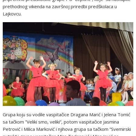
prethodnog vikenda na završnoj priredbi predškolaca u
Lajkovcu.
Grupa koju su vodile vaspitačice Dragana Marić i Jelena Tomić
sa tačkom ”Veliki smo, veliki”, potom vaspitačice Jasmina
Petrović i Milica Marković i njihova grupa sa tačkom ”Svemirski