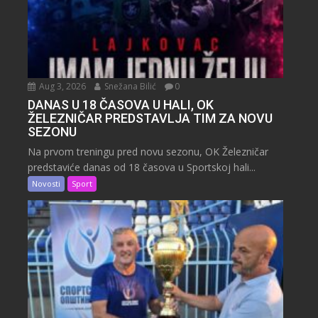
Aug 3, 2026
Snežana Bilić
0
DANAS U 18 ČASOVA U HALI, OK
ŽELEZNIČAR PREDSTAVLJA TIM ZA NOVU
SEZONU
Na prvom treningu pred novu sezonu, OK Železničar
predstaviće danas od 18 časova u Sportskoj hali...
Novosti
Sport