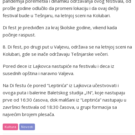
pandemija poremetila i dinamiku održavanja ovog festivala, od
prošle godine odlučilo da promeni lokaciju i da ovaj dečiji
festival bude u Tešnjaru, na letnjoj sceni na Kolubari.
Di fest je predviđen za kraj školske godine, vikend kada
počinje raspust.
8. Di fest, po drugi put u Valjevu, održava se na letnjoj sceni na
Kolubari, gde se inače održavaju Tešnjarske večeri.
Pored dece iz Lajkovca nastupiće na festivalu i deca iz
susednih opština i naravno Valjeva.
Na Di festu će pored “Leptirića” iz Lajkovca učestvovati i
ovoga puta i balerine Baletskog studija „IN“, koje nastupaju
prve od 16:30 ćasova, dok mališani iz “Leptirića” nastupaju u
završnici festivala od 18:30 časova, u grupi formacija sa
najvećim brojem plesača.
Kultura
Novosti