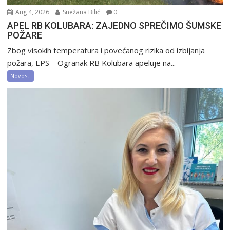
Aug 4, 2026
Snežana Bilić
0
APEL RB KOLUBARA: ZAJEDNO SPREČIMO ŠUMSKE
POŽARE
Zbog visokih temperatura i povećanog rizika od izbijanja
požara, EPS – Ogranak RB Kolubara apeluje na...
Novosti