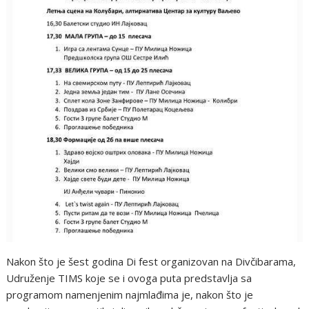
Nakon što je šest godina Di fest organizovan na Divčibarama,
Udruženje TIMS koje se i ovoga puta predstavlja sa
programom namenjenim najmlađima je, nakon što je