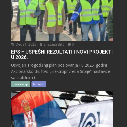
Dec 31, 2025
Snežana Bilić
0
EPS – USPEŠNI REZULTATI I NOVI PROJEKTI
U 2026.
Usvojen Trogodišnji plan poslovanja I u 2026. godini
Akcionarsko društvo „Elektroprivreda Srbije“ nastaviće
sa stabilnim i...
Ekonomija
Novosti