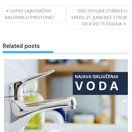
Post
USPEH LAJKOVAČKIH
DEO SPOLJNE STANICE U
navigation
BALERINA U PRESTONICI
SREDU 21. JUNA BEZ STRUJE
OD 8 DO 15 ČASOVA
Related posts