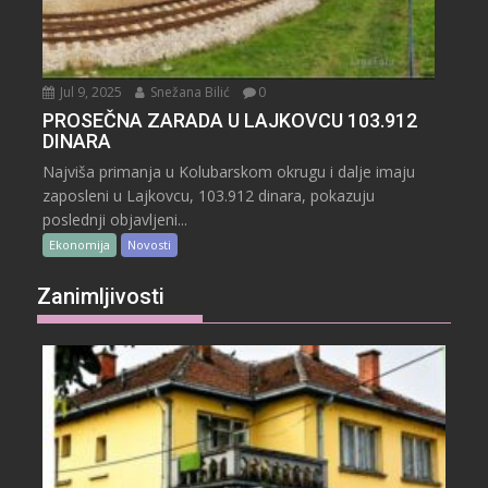
Jul 9, 2025
Snežana Bilić
0
PROSEČNA ZARADA U LAJKOVCU 103.912
DINARA
Najviša primanja u Kolubarskom okrugu i dalje imaju
zaposleni u Lajkovcu, 103.912 dinara, pokazuju
poslednji objavljeni...
Ekonomija
Novosti
Zanimljivosti