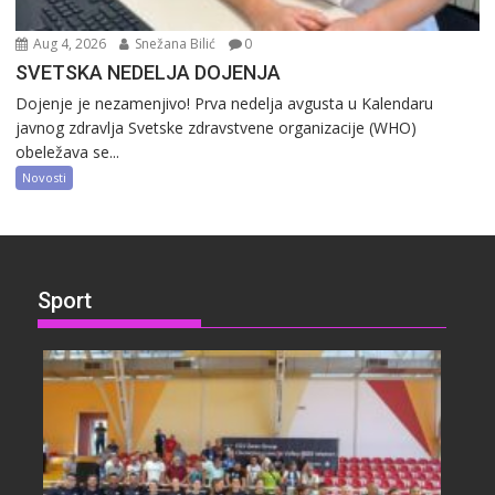
Aug 4, 2026
Snežana Bilić
0
SVETSKA NEDELJA DOJENJA
Dojenje je nezamenjivo! Prva nedelja avgusta u Kalendaru
javnog zdravlja Svetske zdravstvene organizacije (WHO)
obeležava se...
Novosti
Sport