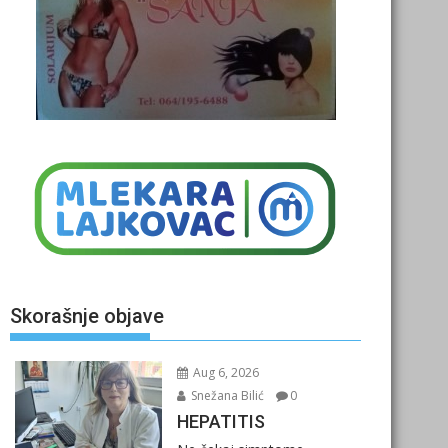
Skorašnje objave
Aug 6, 2026
Snežana Bilić
0
HEPATITIS