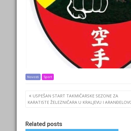
Novosti
Sport
Post
USPEŠAN START TAKMIČARSKE SEZONE ZA
navigation
KARATISTE ŽELEZNIČARA U KRALJEVU I ARANĐELOV
Related posts