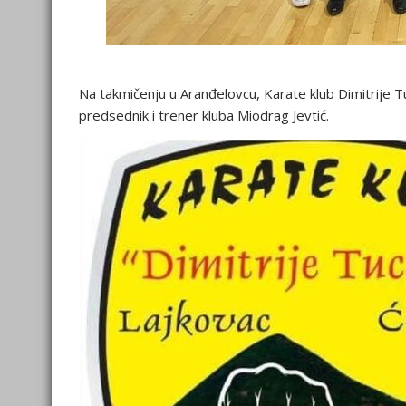
Na takmičenju u Aranđelovcu, Karate klub Dimitrije T
predsednik i trener kluba Miodrag Jevtić.