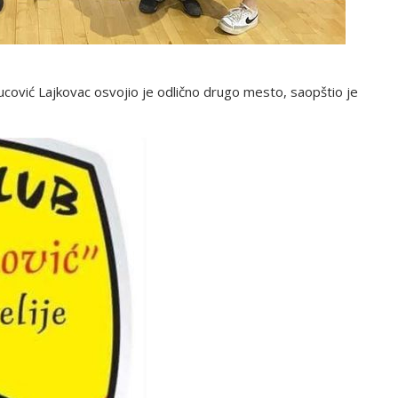
ucović Lajkovac osvojio je odlično drugo mesto, saopštio je