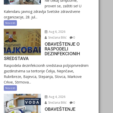
Ne čekaj simptome,
proveri se, zaštiti se! U
Kalendaru javnog zdravlja Svetske zdravstvene
organizacije, 28. jul...
Novosti
Aug 6, 2026
Snežana Bilić
0
OBAVEŠTENJE O
RASPODELI
DEZINFEKCIONIH
SREDSTAVA
Raspodela dezinfekcionih sredstava poljoprivrednim
gazdinstvima sa teritorije Ćelija, Nepričave,
Rubribreze, Bajevca, Stepanja, Slovca, Markove
Crkve, Strmova...
Novosti
Aug 4, 2026
Snežana Bilić
0
OBAVEŠTENJE