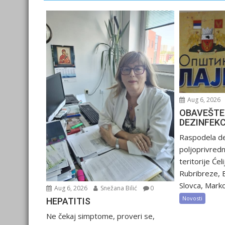
Aug 6, 2026
OBAVEŠTE
DEZINFEK
Raspodela de
poljoprivred
teritorije Ćel
Rubribreze, 
Slovca, Marko
Aug 6, 2026
Snežana Bilić
0
Novosti
HEPATITIS
Ne čekaj simptome, proveri se,