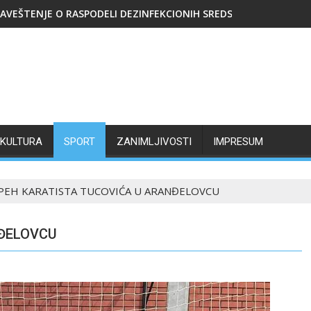
AVEŠTENJE O RASPODELI DEZINFEKCIONIH SREDSTAVA
KULTURA
SPORT
ZANIMLJIVOSTI
IMPRESUM
PEH KARATISTA TUCOVIĆA U ARANĐELOVCU
NĐELOVCU