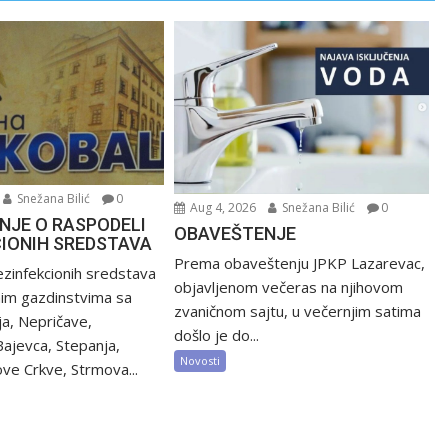
Snežana Bilić
0
Aug 4, 2026
Snežana Bilić
0
NJE O RASPODELI
OBAVEŠTENJE
CIONIH SREDSTAVA
Prema obaveštenju JPKP Lazarevac,
zinfekcionih sredstava
objavljenom večeras na njihovom
nim gazdinstvima sa
zvaničnom sajtu, u večernjim satima
ija, Nepričave,
došlo je do...
Bajevca, Stepanja,
Novosti
ve Crkve, Strmova...