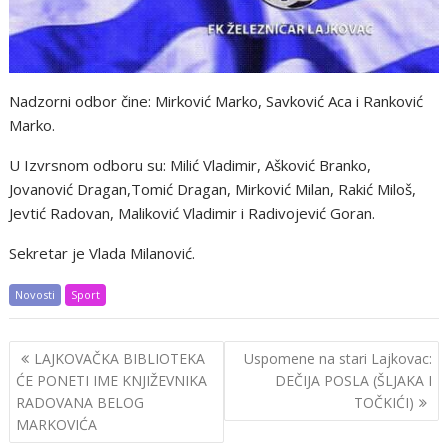
Nadzorni odbor čine: Mirković Marko, Savković Aca i Ranković
Marko.
U Izvrsnom odboru su: Milić Vladimir, Ašković Branko,
Jovanović Dragan,Tomić Dragan, Mirković Milan, Rakić Miloš,
Jevtić Radovan, Maliković Vladimir i Radivojević Goran.
Sekretar je Vlada Milanović.
Novosti
Sport
Post
LAJKOVAČKA BIBLIOTEKA
Uspomene na stari Lajkovac:
navigation
ĆE PONETI IME KNJIŽEVNIKA
DEČIJA POSLA (ŠLJAKA I
RADOVANA BELOG
TOČKIĆI)
MARKOVIĆA