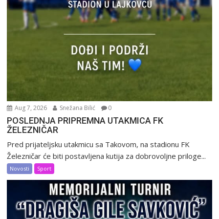
Aug 7, 2026
Snežana Bilić
0
POSLEDNJA PRIPREMNA UTAKMICA FK
ŽELEZNIČAR
Pred prijateljsku utakmicu sa Takovom, na stadionu FK
Železničar će biti postavljena kutija za dobrovoljne priloge...
Novosti
Sport