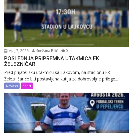
Aug 7, 2026
Snežana Bilić
0
POSLEDNJA PRIPREMNA UTAKMICA FK
ŽELEZNIČAR
Pred prijateljsku utakmicu sa Takovom, na stadionu FK
Železničar će biti postavljena kutija za dobrovoljne priloge...
Novosti
Sport