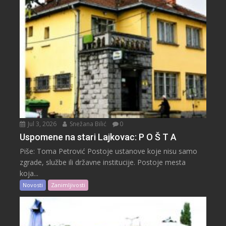
Jul 3, 2026
Snežana Bilić
0
Uspomene na stari Lajkovac: P O Š T A
Piše: Toma Petrović Postoje ustanove koje nisu samo
zgrade, službe ili državne institucije. Postoje mesta
koja...
Novosti
Zanimljivosti