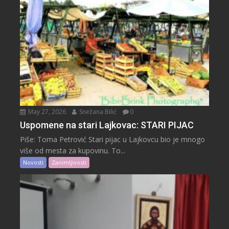
May 27, 2026
Snežana Bilić
0
Uspomene na stari Lajkovac: STARI PIJAC
Piše: Toma Petrović Stari pijac u Lajkovcu bio je mnogo
više od mesta za kupovinu. To...
Novosti
Zanimljivosti