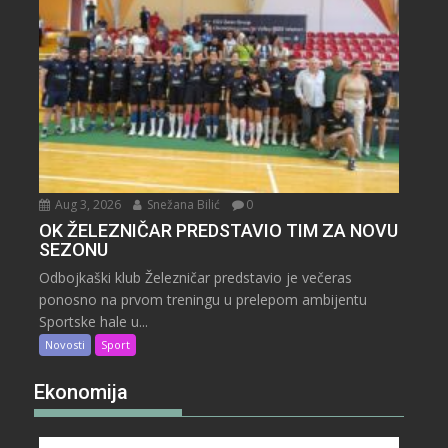
Aug 3, 2026
Snežana Bilić
0
OK ŽELEZNIČAR PREDSTAVIO TIM ZA NOVU
SEZONU
Odbojkaški klub Železničar predstavio je večeras
ponosno na prvom treningu u prelepom ambijentu
Sportske hale u...
Novosti
Sport
Ekonomija