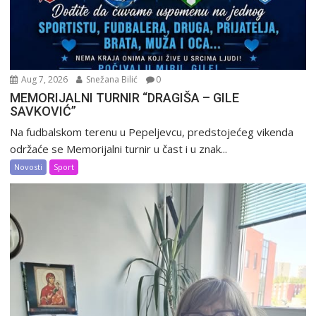
Aug 7, 2026
Snežana Bilić
0
MEMORIJALNI TURNIR “DRAGIŠA – GILE
SAVKOVIĆ”
Na fudbalskom terenu u Pepeljevcu, predstojećeg vikenda
održaće se Memorijalni turnir u čast i u znak...
Novosti
Sport