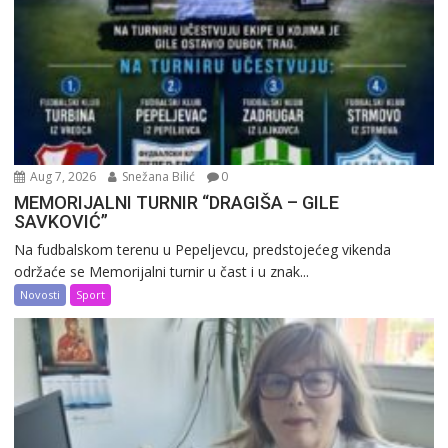
Aug 7, 2026
Snežana Bilić
0
MEMORIJALNI TURNIR “DRAGIŠA – GILE
SAVKOVIĆ”
Na fudbalskom terenu u Pepeljevcu, predstojećeg vikenda
održaće se Memorijalni turnir u čast i u znak...
Novosti
Sport