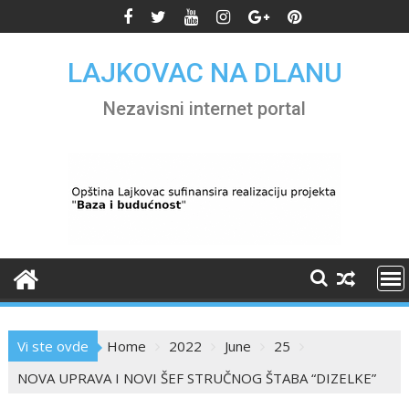
Skip
to
content
LAJKOVAC NA DLANU
Nezavisni internet portal
Vi ste ovde
Home
2022
June
25
NOVA UPRAVA I NOVI ŠEF STRUČNOG ŠTABA “DIZELKE”