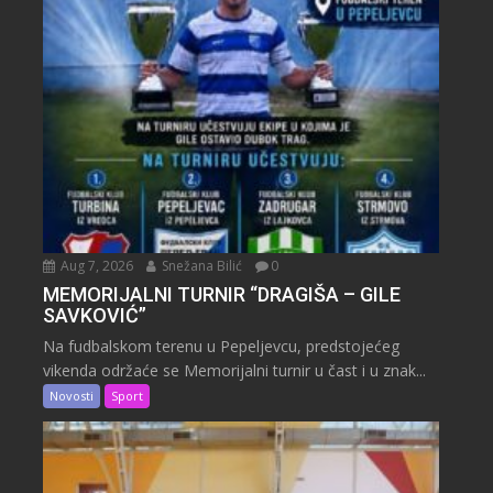
Aug 7, 2026
Snežana Bilić
0
MEMORIJALNI TURNIR “DRAGIŠA – GILE
SAVKOVIĆ”
Na fudbalskom terenu u Pepeljevcu, predstojećeg
vikenda održaće se Memorijalni turnir u čast i u znak...
Novosti
Sport