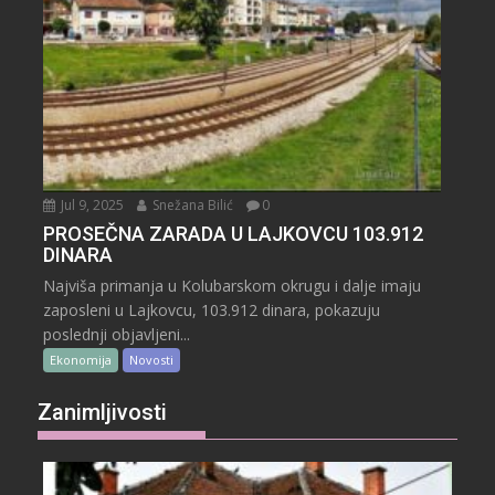
Jul 9, 2025
Snežana Bilić
0
PROSEČNA ZARADA U LAJKOVCU 103.912
DINARA
Najviša primanja u Kolubarskom okrugu i dalje imaju
zaposleni u Lajkovcu, 103.912 dinara, pokazuju
poslednji objavljeni...
Ekonomija
Novosti
Zanimljivosti