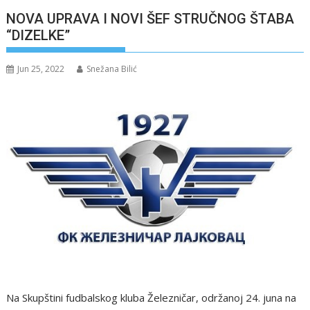
NOVA UPRAVA I NOVI ŠEF STRUČNOG ŠTABA
“DIZELKE”
Jun 25, 2022
Snežana Bilić
Na Skupštini fudbalskog kluba Železničar, održanoj 24. juna na