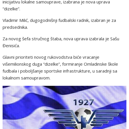
inicijativu lokalne samouprave, izabrana je nova uprava
“dizelke”.
Vladimir Milić, dugogodnišnji fudbalski radnik, izabran je za
predsednika.
Za novog šefa stručnog štaba, nova uprava izabrala je Sašu
Đenisića.
Glavni prioriteti novog rukovodstva biće vracanje
višemilionskog duga “dizelke”, formiranje Omladinske škole
fudbala i poboljšanje sportske infrastrukture, u saradnji sa
lokalnom samoupravom.