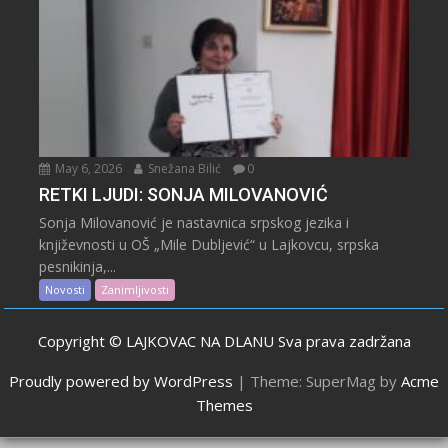
May 6, 2026
Snežana Bilić
0
RETKI LJUDI: SONJA MILOVANOVIĆ
Sonja Milovanović je nastavnica srpskog jezika i
književnosti u OŠ „Mile Dubljević“ u Lajkovcu, srpska
pesnikinja,...
Novosti
Zanimljivosti
Copyright © LAJKOVAC NA DLANU Sva prava zadržana
Proudly powered by WordPress
|
Theme: SuperMag by
Acme
Themes