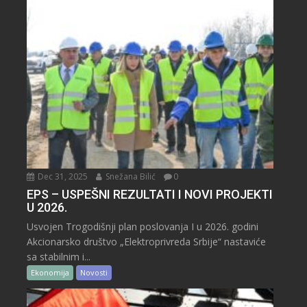
Dec 31, 2025
Snežana Bilić
0
EPS – USPEŠNI REZULTATI I NOVI PROJEKTI
U 2026.
Usvojen Trogodišnji plan poslovanja I u 2026. godini
Akcionarsko društvo „Elektroprivreda Srbije“ nastaviće
sa stabilnim i...
Ekonomija
Novosti