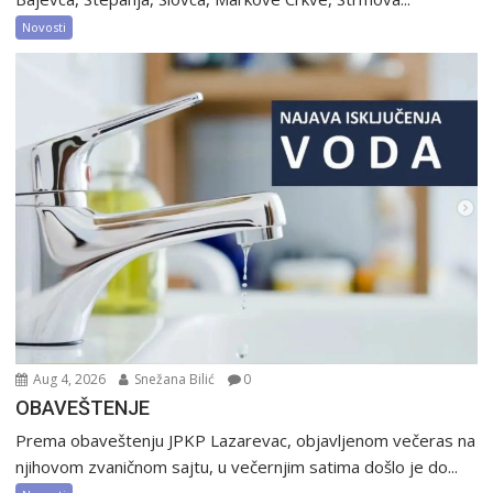
Novosti
Aug 4, 2026
Snežana Bilić
0
OBAVEŠTENJE
Prema obaveštenju JPKP Lazarevac, objavljenom večeras na
njihovom zvaničnom sajtu, u večernjim satima došlo je do...