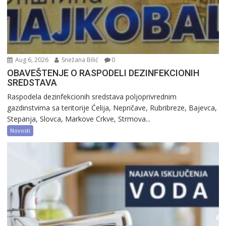
Aug 6, 2026
Snežana Bilić
0
OBAVEŠTENJE O RASPODELI DEZINFEKCIONIH
SREDSTAVA
Raspodela dezinfekcionih sredstava poljoprivrednim
gazdinstvima sa teritorije Ćelija, Nepričave, Rubribreze, Bajevca,
Stepanja, Slovca, Markove Crkve, Strmova...
Novosti