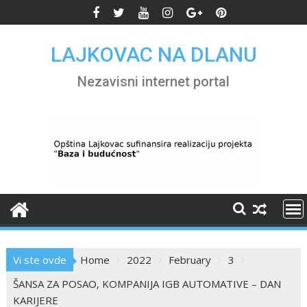
Skip
to
content
LAJKOVAC NA DLANU
Nezavisni internet portal
Vi ste ovde
Home
2022
February
3
ŠANSA ZA POSAO, KOMPANIJA IGB AUTOMATIVE – DAN
KARIJERE