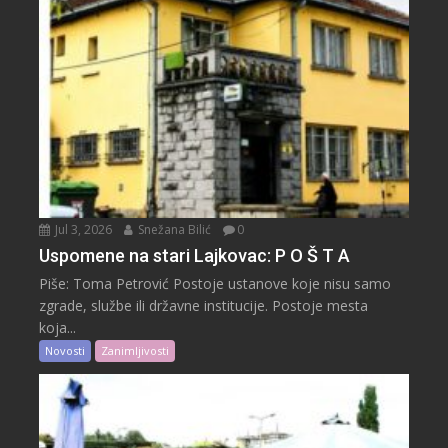
Jul 3, 2026
Snežana Bilić
0
Uspomene na stari Lajkovac: P O Š T A
Piše: Toma Petrović Postoje ustanove koje nisu samo
zgrade, službe ili državne institucije. Postoje mesta
koja...
Novosti
Zanimljivosti