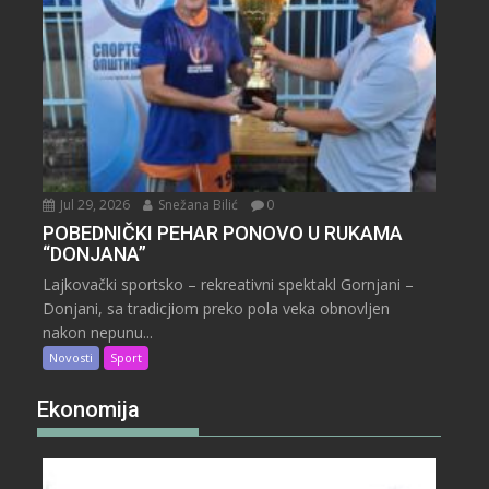
Jul 29, 2026
Snežana Bilić
0
POBEDNIČKI PEHAR PONOVO U RUKAMA
“DONJANA”
Lajkovački sportsko – rekreativni spektakl Gornjani –
Donjani, sa tradicjiom preko pola veka obnovljen
nakon nepunu...
Novosti
Sport
Ekonomija