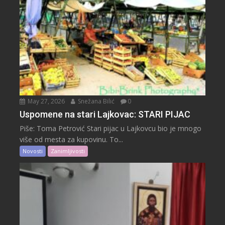
May 27, 2026
Snežana Bilić
0
Uspomene na stari Lajkovac: STARI PIJAC
Piše: Toma Petrović Stari pijac u Lajkovcu bio je mnogo
više od mesta za kupovinu. To...
Novosti
Zanimljivosti