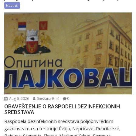
Novosti
Aug 6, 2026
Snežana Bilić
0
OBAVEŠTENJE O RASPODELI DEZINFEKCIONIH
SREDSTAVA
Raspodela dezinfekcionih sredstava poljoprivrednim
gazdinstvima sa teritorije Ćelija, Nepričave, Rubribreze,
Bajevca, Stepanja, Slovca, Markove Crkve, Strmova...