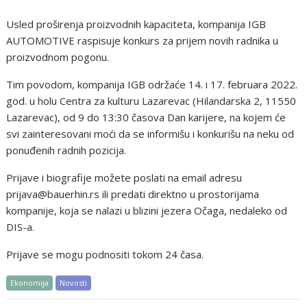
Usled proširenja proizvodnih kapaciteta, kompanija IGB
AUTOMOTIVE raspisuje konkurs za prijem novih radnika u
proizvodnom pogonu.
Tim povodom, kompanija IGB održaće 14. i 17. februara 2022.
god. u holu Centra za kulturu Lazarevac (Hilandarska 2, 11550
Lazarevac), od 9 do 13:30 časova Dan karijere, na kojem će
svi zainteresovani moći da se informišu i konkurišu na neku od
ponuđenih radnih pozicija.
Prijave i biografije možete poslati na email adresu
prijava@bauerhin.rs ili predati direktno u prostorijama
kompanije, koja se nalazi u blizini jezera Očaga, nedaleko od
DIS-a.
Prijave se mogu podnositi tokom 24 časa.
Ekonomija
Novosti