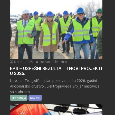
Dec 31, 2025
Snežana Bilić
0
EPS – USPEŠNI REZULTATI I NOVI PROJEKTI
U 2026.
Usvojen Trogodišnji plan poslovanja I u 2026. godini
Akcionarsko društvo „Elektroprivreda Srbije“ nastaviće
sa stabilnim i...
Ekonomija
Novosti