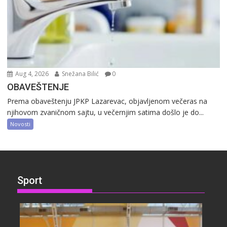
Aug 4, 2026
Snežana Bilić
0
OBAVEŠTENJE
Prema obaveštenju JPKP Lazarevac, objavljenom večeras na
njihovom zvaničnom sajtu, u večernjim satima došlo je do...
Novosti
Sport