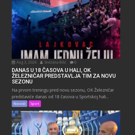
Aug 3, 2026
Snežana Bilić
0
DANAS U 18 ČASOVA U HALI, OK
ŽELEZNIČAR PREDSTAVLJA TIM ZA NOVU
SEZONU
Na prvom treningu pred novu sezonu, OK Železničar
predstaviće danas od 18 časova u Sportskoj hali...
Novosti
Sport