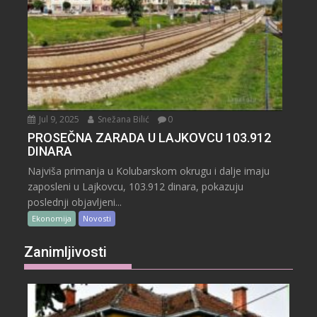
Jul 9, 2025
Snežana Bilić
0
PROSEČNA ZARADA U LAJKOVCU 103.912
DINARA
Najviša primanja u Kolubarskom okrugu i dalje imaju
zaposleni u Lajkovcu, 103.912 dinara, pokazuju
poslednji objavljeni...
Ekonomija
Novosti
Zanimljivosti