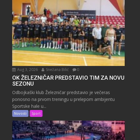
Aug 3, 2026
Snežana Bilić
0
OK ŽELEZNIČAR PREDSTAVIO TIM ZA NOVU
SEZONU
Odbojkaški klub Železničar predstavio je večeras
ponosno na prvom treningu u prelepom ambijentu
Sportske hale u...
Novosti
Sport