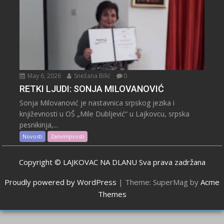
May 6, 2026
Snežana Bilić
0
RETKI LJUDI: SONJA MILOVANOVIĆ
Sonja Milovanović je nastavnica srpskog jezika i
književnosti u OŠ „Mile Dubljević“ u Lajkovcu, srpska
pesnikinja,...
Novosti
Zanimljivosti
Copyright © LAJKOVAC NA DLANU Sva prava zadržana
Proudly powered by WordPress
|
Theme: SuperMag by
Acme
Themes