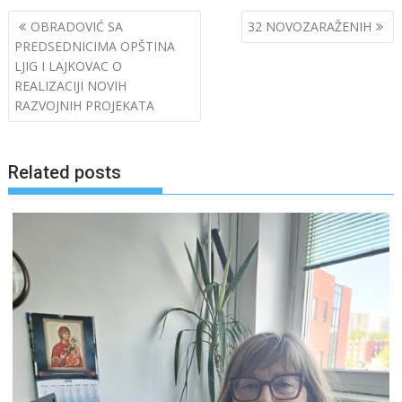
Post
OBRADOVIĆ SA
32 NOVOZARAŽENIH
navigation
PREDSEDNICIMA OPŠTINA
LJIG I LAJKOVAC O
REALIZACIJI NOVIH
RAZVOJNIH PROJEKATA
Related posts