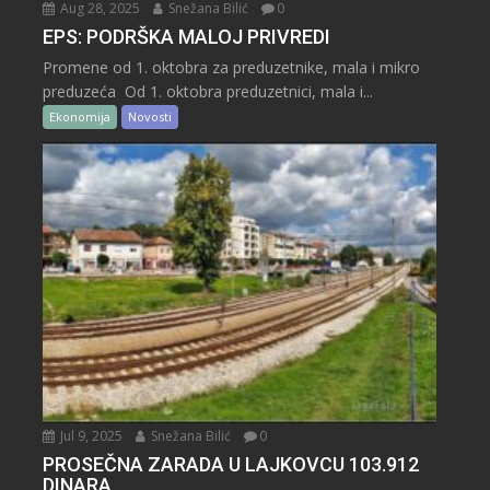
Aug 28, 2025
Snežana Bilić
0
EPS: PODRŠKA MALOJ PRIVREDI
Promene od 1. oktobra za preduzetnike, mala i mikro
preduzeća Od 1. oktobra preduzetnici, mala i...
Ekonomija
Novosti
Jul 9, 2025
Snežana Bilić
0
PROSEČNA ZARADA U LAJKOVCU 103.912
DINARA