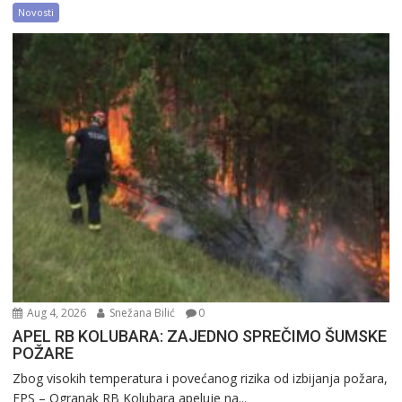
Novosti
Aug 4, 2026
Snežana Bilić
0
APEL RB KOLUBARA: ZAJEDNO SPREČIMO ŠUMSKE
POŽARE
Zbog visokih temperatura i povećanog rizika od izbijanja požara,
EPS – Ogranak RB Kolubara apeluje na...