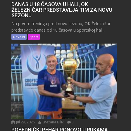
DANAS U 18 ČASOVA U HALI, OK
ŽELEZNIČAR PREDSTAVLJA TIM ZA NOVU
SEZONU
Na prvom treningu pred novu sezonu, OK Železničar
predstaviće danas od 18 časova u Sportskoj hali...
Novosti
Sport
Jul 29, 2026
Snežana Bilić
0
POBEDNIČKI PEHAR PONOVO U RUKAMA