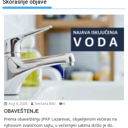
Skorašnje objave
Aug 4, 2026
Snežana Bilić
0
OBAVEŠTENJE
Prema obaveštenju JPKP Lazarevac, objavljenom večeras na
njihovom zvaničnom sajtu, u večernjim satima došlo je do...