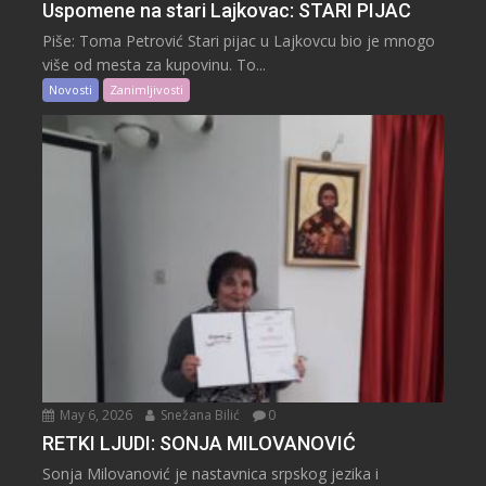
Uspomene na stari Lajkovac: STARI PIJAC
Piše: Toma Petrović Stari pijac u Lajkovcu bio je mnogo
više od mesta za kupovinu. To...
Novosti
Zanimljivosti
May 6, 2026
Snežana Bilić
0
RETKI LJUDI: SONJA MILOVANOVIĆ
Sonja Milovanović je nastavnica srpskog jezika i