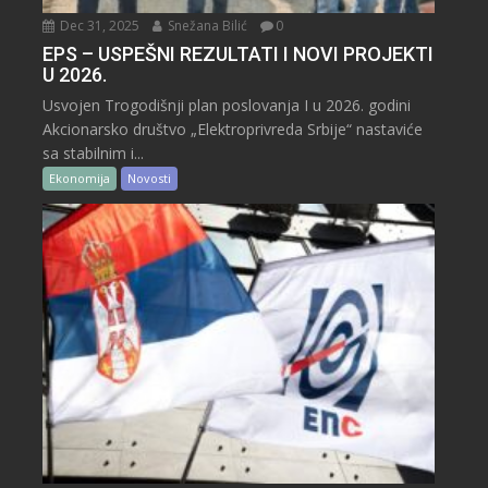
Dec 31, 2025
Snežana Bilić
0
EPS – USPEŠNI REZULTATI I NOVI PROJEKTI
U 2026.
Usvojen Trogodišnji plan poslovanja I u 2026. godini
Akcionarsko društvo „Elektroprivreda Srbije“ nastaviće
sa stabilnim i...
Ekonomija
Novosti