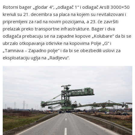
Rotorni bager „glodar 4“, „odlagač 1“ i odlagač ArsB 3000×50
krenuli su 21. decembra sa placa na kojem su revitalizovani i
pripremljeni za rad na novim pozicijama, a 23. će završiti
prelazak preko transportne infrastrukture. Bager i dva
odlagača prebacuju se na zapadne kopove „Kolubare“ da bi se
ubrzalo otkopavanja otkrivke na kopovima Polje „G“ i
„Tamnava – Zapadno polje“ i da bi se obezbedili uslovi za
eksploataciju uglja na „Radljevu“.