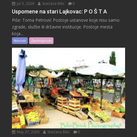
Jul 3, 2026
Snežana Bilić
0
Uspomene na stari Lajkovac: P O Š T A
Piše: Toma Petrović Postoje ustanove koje nisu samo
zgrade, službe ili državne institucije. Postoje mesta
koja...
Novosti
Zanimljivosti
May 27, 2026
Snežana Bilić
0