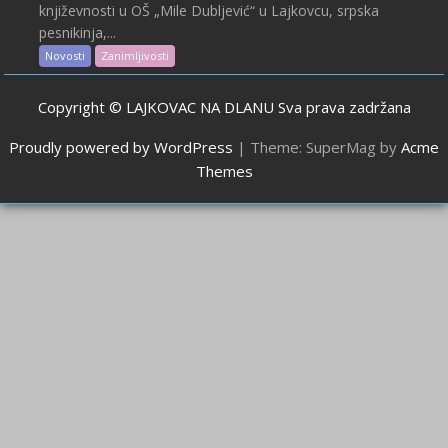
književnosti u OŠ „Mile Dubljević“ u Lajkovcu, srpska
pesnikinja,...
Novosti
Zanimljivosti
Copyright © LAJKOVAC NA DLANU Sva prava zadržana
Proudly powered by WordPress
|
Theme: SuperMag by
Acme
Themes