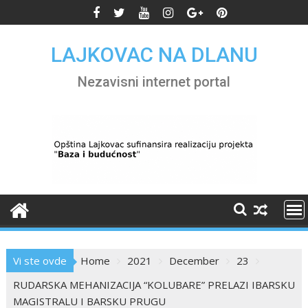
Skip
to
content
LAJKOVAC NA DLANU
Nezavisni internet portal
Vi ste ovde
Home
2021
December
23
RUDARSKA MEHANIZACIJA “KOLUBARE” PRELAZI IBARSKU
MAGISTRALU I BARSKU PRUGU