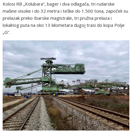
Kolosi RB „Kolubara“, bager i dva odlagača, tri rudarske
mašine visoke i do 32 metra i teške do 1.500 tona, započeli su
prelazak preko Ibarske magistrale, tri pružna prelaza i
lokalnog puta na oko 13 kilometara dugoj trasi do kopa Polje
„G“.