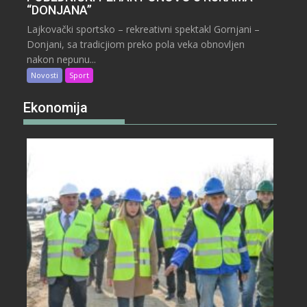
“DONJANA”
Lajkovački sportsko – rekreativni spektakl Gornjani –
Donjani, sa tradicjiom preko pola veka obnovljen
nakon nepunu...
Novosti
Sport
Ekonomija