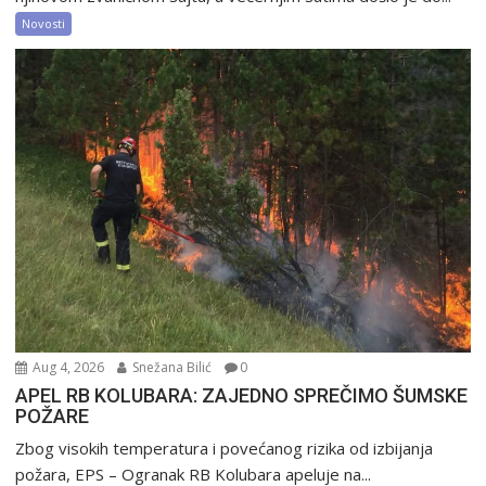
Novosti
Aug 4, 2026
Snežana Bilić
0
APEL RB KOLUBARA: ZAJEDNO SPREČIMO ŠUMSKE
POŽARE
Zbog visokih temperatura i povećanog rizika od izbijanja
požara, EPS – Ogranak RB Kolubara apeluje na...