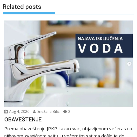
Related posts
Aug 4, 2026
Snežana Bilić
0
OBAVEŠTENJE
Prema obaveštenju JPKP Lazarevac, objavljenom večeras na
njihovom zvaničnom sajtu, u večernjim satima došlo je do...