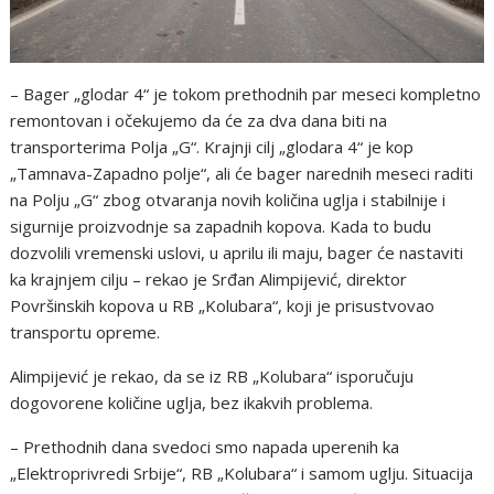
– Bager „glodar 4“ je tokom prethodnih par meseci kompletno
remontovan i očekujemo da će za dva dana biti na
transporterima Polja „G“. Krajnji cilj „glodara 4“ je kop
„Tamnava-Zapadno polje“, ali će bager narednih meseci raditi
na Polju „G“ zbog otvaranja novih količina uglja i stabilnije i
sigurnije proizvodnje sa zapadnih kopova. Kada to budu
dozvolili vremenski uslovi, u aprilu ili maju, bager će nastaviti
ka krajnjem cilju – rekao je Srđan Alimpijević, direktor
Površinskih kopova u RB „Kolubara“, koji je prisustvovao
transportu opreme.
Alimpijević je rekao, da se iz RB „Kolubara“ isporučuju
dogovorene količine uglja, bez ikakvih problema.
– Prethodnih dana svedoci smo napada uperenih ka
„Elektroprivredi Srbije“, RB „Kolubara“ i samom uglju. Situacija