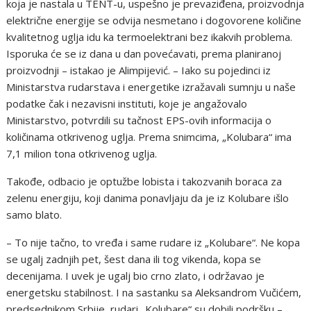
koja je nastala u TENT-u, uspešno je prevaziđena, proizvodnja
električne energije se odvija nesmetano i dogovorene količine
kvalitetnog uglja idu ka termoelektrani bez ikakvih problema.
Isporuka će se iz dana u dan povećavati, prema planiranoj
proizvodnji – istakao je Alimpijević. – Iako su pojedinci iz
Ministarstva rudarstava i energetike izražavali sumnju u naše
podatke čak i nezavisni instituti, koje je angažovalo
Ministarstvo, potvrdili su tačnost EPS-ovih informacija o
količinama otkrivenog uglja. Prema snimcima, „Kolubara“ ima
7,1 milion tona otkrivenog uglja.
Takođe, odbacio je optužbe lobista i takozvanih boraca za
zelenu energiju, koji danima ponavljaju da je iz Kolubare išlo
samo blato.
– To nije tačno, to vređa i same rudare iz „Kolubare“. Ne kopa
se ugalj zadnjih pet, šest dana ili tog vikenda, kopa se
decenijama. I uvek je ugalj bio crno zlato, i održavao je
energetsku stabilnost. I na sastanku sa Aleksandrom Vučićem,
predsednikom Srbije, rudari „Kolubare“ su dobili podršku –