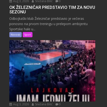
Aug 3, 2026
Snežana Bilić
0
OK ŽELEZNIČAR PREDSTAVIO TIM ZA NOVU
SEZONU
Odbojkaški klub Železničar predstavio je večeras
ponosno na prvom treningu u prelepom ambijentu
Sportske hale u...
Novosti
Sport
Aug 3, 2026
Snežana Bilić
0