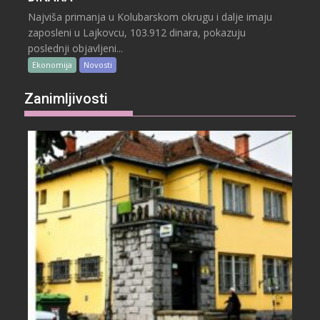
Najviša primanja u Kolubarskom okrugu i dalje imaju
zaposleni u Lajkovcu, 103.912 dinara, pokazuju
poslednji objavljeni...
Ekonomija
Novosti
Zanimljivosti