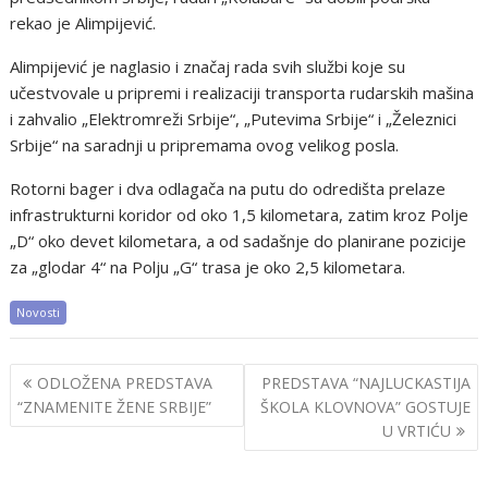
rekao je Alimpijević.
Alimpijević je naglasio i značaj rada svih službi koje su
učestvovale u pripremi i realizaciji transporta rudarskih mašina
i zahvalio „Elektromreži Srbije“, „Putevima Srbije“ i „Železnici
Srbije“ na saradnji u pripremama ovog velikog posla.
Rotorni bager i dva odlagača na putu do odredišta prelaze
infrastrukturni koridor od oko 1,5 kilometara, zatim kroz Polje
„D“ oko devet kilometara, a od sadašnje do planirane pozicije
za „glodar 4“ na Polju „G“ trasa je oko 2,5 kilometara.
Novosti
Post
ODLOŽENA PREDSTAVA
PREDSTAVA “NAJLUCKASTIJA
navigation
“ZNAMENITE ŽENE SRBIJE”
ŠKOLA KLOVNOVA” GOSTUJE
U VRTIĆU