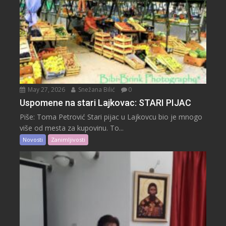
May 27, 2026
Snežana Bilić
0
Uspomene na stari Lajkovac: STARI PIJAC
Piše: Toma Petrović Stari pijac u Lajkovcu bio je mnogo
više od mesta za kupovinu. To...
Novosti
Zanimljivosti