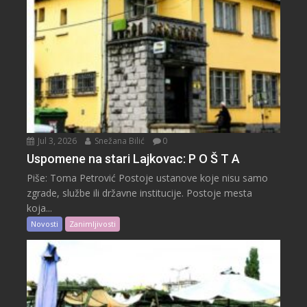
Jul 3, 2026
Snežana Bilić
0
Uspomene na stari Lajkovac: P O Š T A
Piše: Toma Petrović Postoje ustanove koje nisu samo
zgrade, službe ili državne institucije. Postoje mesta
koja...
Novosti
Zanimljivosti