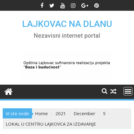
Skip
to
content
LAJKOVAC NA DLANU
Nezavisni internet portal
Vi ste ovde
Home
2021
December
5
LOKAL U CENTRU LAJKOVCA ZA IZDAVANJE