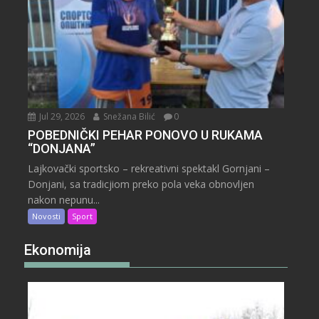
Jul 29, 2026
Snežana Bilić
0
POBEDNIČKI PEHAR PONOVO U RUKAMA
“DONJANA”
Lajkovački sportsko – rekreativni spektakl Gornjani –
Donjani, sa tradicjiom preko pola veka obnovljen
nakon nepunu...
Novosti
Sport
Ekonomija