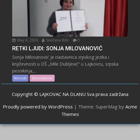
May 6, 2026
Snežana Bilić
0
RETKI LJUDI: SONJA MILOVANOVIĆ
Sonja Milovanović je nastavnica srpskog jezika i
književnosti u OŠ „Mile Dubljević“ u Lajkovcu, srpska
pesnikinja,...
Novosti
Zanimljivosti
Copyright © LAJKOVAC NA DLANU Sva prava zadržana
Proudly powered by WordPress
|
Theme: SuperMag by
Acme
Themes