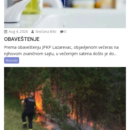
Aug 4, 2026
Snežana Bilić
0
OBAVEŠTENJE
Prema obaveštenju JPKP Lazarevac, objavljenom večeras na
njihovom zvaničnom sajtu, u večernjim satima došlo je do...
Novosti