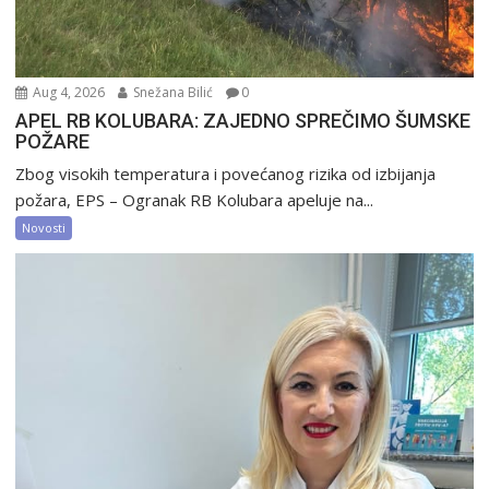
Aug 4, 2026
Snežana Bilić
0
APEL RB KOLUBARA: ZAJEDNO SPREČIMO ŠUMSKE
POŽARE
Zbog visokih temperatura i povećanog rizika od izbijanja
požara, EPS – Ogranak RB Kolubara apeluje na...
Novosti