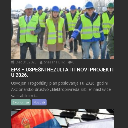
Dec 31, 2025
Snežana Bilić
0
EPS – USPEŠNI REZULTATI I NOVI PROJEKTI
U 2026.
Usvojen Trogodišnji plan poslovanja I u 2026. godini
Akcionarsko društvo „Elektroprivreda Srbije“ nastaviće
sa stabilnim i...
Ekonomija
Novosti