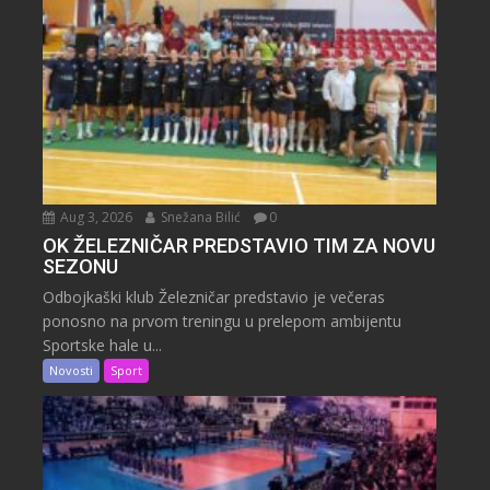
Aug 3, 2026
Snežana Bilić
0
OK ŽELEZNIČAR PREDSTAVIO TIM ZA NOVU
SEZONU
Odbojkaški klub Železničar predstavio je večeras
ponosno na prvom treningu u prelepom ambijentu
Sportske hale u...
Novosti
Sport