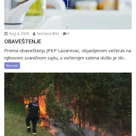
Aug 4, 2026
Snežana Bilić
0
OBAVEŠTENJE
Prema obaveštenju JPKP Lazarevac, objavljenom večeras na
njihovom zvaničnom sajtu, u večernjim satima došlo je do...
Novosti