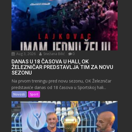
Aug 3, 2026
Snežana Bilić
0
DANAS U 18 ČASOVA U HALI, OK
ŽELEZNIČAR PREDSTAVLJA TIM ZA NOVU
SEZONU
Na prvom treningu pred novu sezonu, OK Železničar
predstaviće danas od 18 časova u Sportskoj hali...
Novosti
Sport