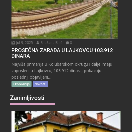
Jul 9, 2025
Snežana Bilić
0
PROSEČNA ZARADA U LAJKOVCU 103.912
DINARA
Najviša primanja u Kolubarskom okrugu i dalje imaju
zaposleni u Lajkovcu, 103.912 dinara, pokazuju
poslednji objavljeni...
Ekonomija
Novosti
Zanimljivosti