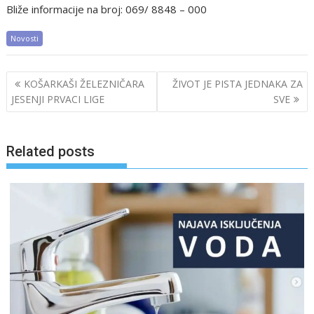
Bliže informacije na broj: 069/ 8848 – 000
Novosti
Post
KOŠARKAŠI ŽELEZNIČARA
ŽIVOT JE PISTA JEDNAKA ZA
navigation
JESENJI PRVACI LIGE
SVE
Related posts