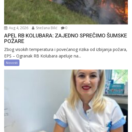
Aug 4, 2026
Snežana Bilić
0
APEL RB KOLUBARA: ZAJEDNO SPREČIMO ŠUMSKE
POŽARE
Zbog visokih temperatura i povećanog rizika od izbijanja požara,
EPS – Ogranak RB Kolubara apeluje na...
Novosti