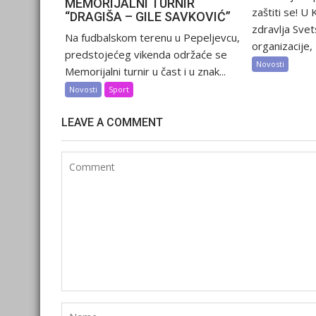
MEMORIJALNI TURNIR
zaštiti se! U
“DRAGIŠA – GILE SAVKOVIĆ”
zdravlja Sve
Na fudbalskom terenu u Pepeljevcu,
organizacije, 2
predstojećeg vikenda održaće se
Novosti
Memorijalni turnir u čast i u znak...
Novosti
Sport
LEAVE A COMMENT