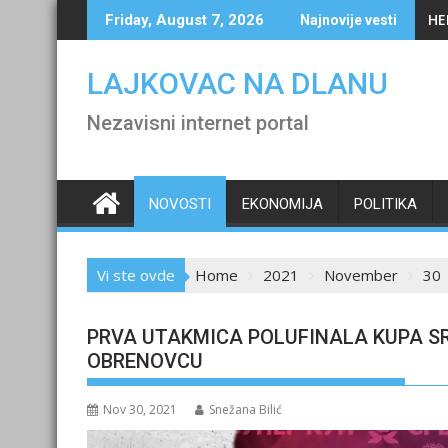
Skip
HE
Friday, August 7, 2026
Najnovije vesti
to
content
LAJKOVAC NA DLANU
Nezavisni internet portal
NOVOSTI
EKONOMIJA
POLITIKA
Vi ste ovde
Home
2021
November
30
PRVA UTAKMICA POLUFINALA KUPA SR
OBRENOVCU
Nov 30, 2021
Snežana Bilić