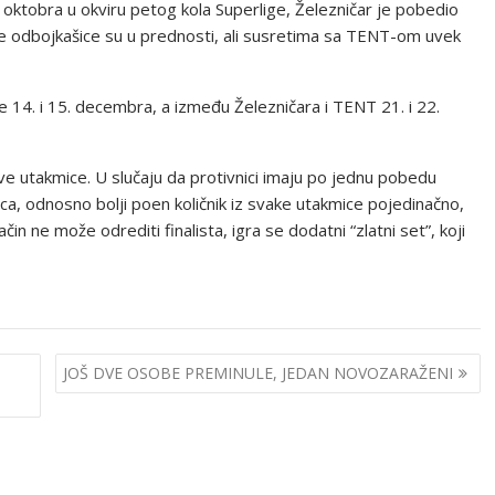
oktobra u okviru petog kola Superlige, Železničar je pobedio
čke odbojkašice su u prednosti, ali susretima sa TENT-om uvek
14. i 15. decembra, a između Železničara i TENT 21. i 22.
ve utakmice. U slučaju da protivnici imaju po jednu pobedu
mica, odnosno bolji poen količnik iz svake utakmice pojedinačno,
ačin ne može odrediti finalista, igra se dodatni “zlatni set”, koji
JOŠ DVE OSOBE PREMINULE, JEDAN NOVOZARAŽENI