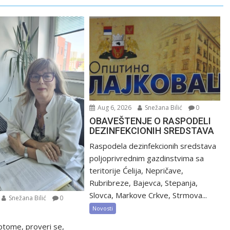
Aug 6, 2026
Snežana Bilić
0
OBAVEŠTENJE O RASPODELI
DEZINFEKCIONIH SREDSTAVA
Raspodela dezinfekcionih sredstava
poljoprivrednim gazdinstvima sa
teritorije Ćelija, Nepričave,
Rubribreze, Bajevca, Stepanja,
Slovca, Markove Crkve, Strmova...
Snežana Bilić
0
Novosti
ptome, proveri se,