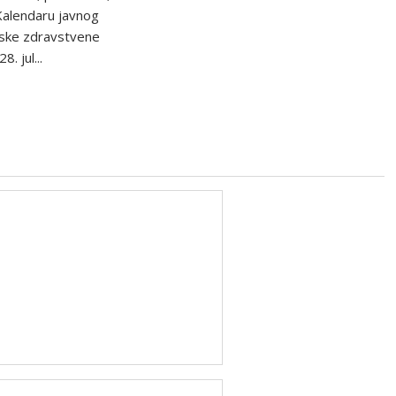
 Kalendaru javnog
tske zdravstvene
8. jul...