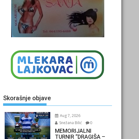
Skorašnje objave
Aug 7, 2026
Snežana Bilić
0
MEMORIJALNI
TURNIR “DRAGIŠA –