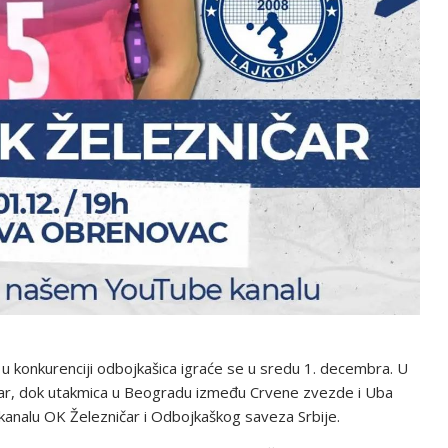
u konkurenciji odbojkašica igraće se u sredu 1. decembra. U
ar, dok utakmica u Beogradu između Crvene zvezde i Uba
kanalu OK Železničar i Odbojkaškog saveza Srbije.