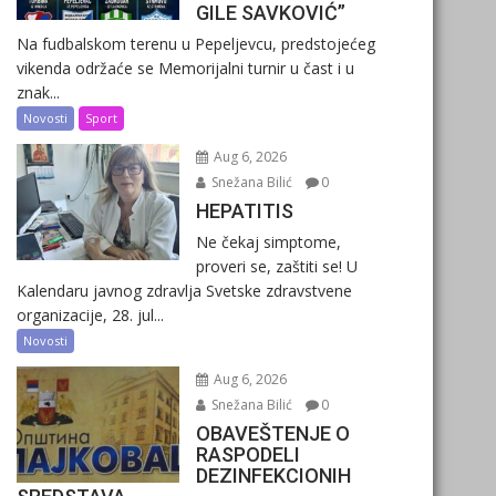
GILE SAVKOVIĆ”
Na fudbalskom terenu u Pepeljevcu, predstojećeg
vikenda održaće se Memorijalni turnir u čast i u
znak...
Novosti
Sport
Aug 6, 2026
Snežana Bilić
0
HEPATITIS
Ne čekaj simptome,
proveri se, zaštiti se! U
Kalendaru javnog zdravlja Svetske zdravstvene
organizacije, 28. jul...
Novosti
Aug 6, 2026
Snežana Bilić
0
OBAVEŠTENJE O
RASPODELI
DEZINFEKCIONIH