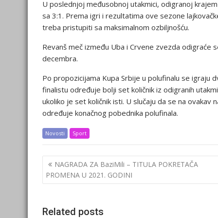
U poslednjoj međusobnoj utakmici, odigranoj krajem 
sa 3:1. Prema igri i rezultatima ove sezone lajkova
treba pristupiti sa maksimalnom ozbiljnošću.
Revanš meč između Uba i Crvene zvezda odigraće se 
decembra.
Po propozicijama Kupa Srbije u polufinalu se igraju d
finalistu određuje bolji set količnik iz odigranih utak
ukoliko je set količnik isti. U slučaju da se na ovakav n
određuje konačnog pobednika polufinala.
Novosti
Sport
Post
NAGRADA ZA BaziMili – TITULA POKRETAČA
navigation
PROMENA U 2021. GODINI
Related posts