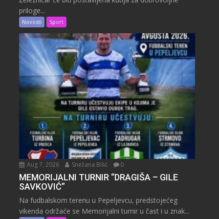
priloge...
Novosti
Sport
Aug 7, 2026
Snežana Bilić
0
MEMORIJALNI TURNIR “DRAGIŠA – GILE
SAVKOVIĆ”
Na fudbalskom terenu u Pepeljevcu, predstojećeg
vikenda održaće se Memorijalni turnir u čast i u znak...