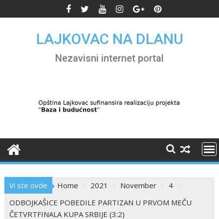
Skip
to
content
LAJKOVAC NA DLANU
Nezavisni internet portal
Vi ste ovde
Home
2021
November
4
ODBOJKAŠICE POBEDILE PARTIZAN U PRVOM MEČU
ČETVRTFINALA KUPA SRBIJE (3:2)