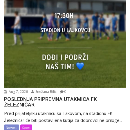
Aug 7, 2026
Snežana Bilić
0
POSLEDNJA PRIPREMNA UTAKMICA FK
ŽELEZNIČAR
Pred prijateljsku utakmicu sa Takovom, na stadionu FK
Železničar će biti postavljena kutija za dobrovoljne priloge...
Novosti
Sport