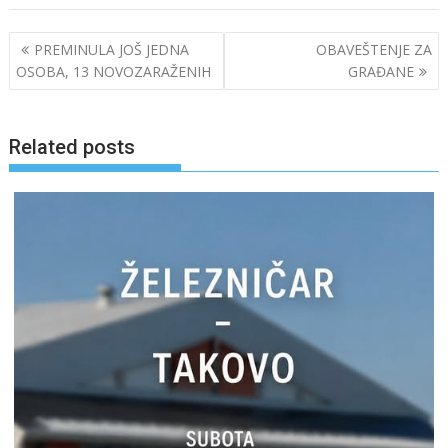
Post
PREMINULA JOŠ JEDNA
OBAVEŠTENJE ZA
navigation
OSOBA, 13 NOVOZARAŽENIH
GRAĐANE
Related posts