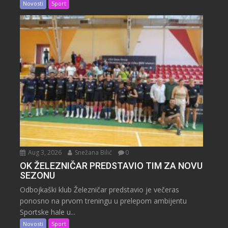
Novosti
Sport
Aug 3, 2026
Snežana Bilić
0
OK ŽELEZNIČAR PREDSTAVIO TIM ZA NOVU
SEZONU
Odbojkaški klub Železničar predstavio je večeras
ponosno na prvom treningu u prelepom ambijentu
Sportske hale u...
Novosti
Sport