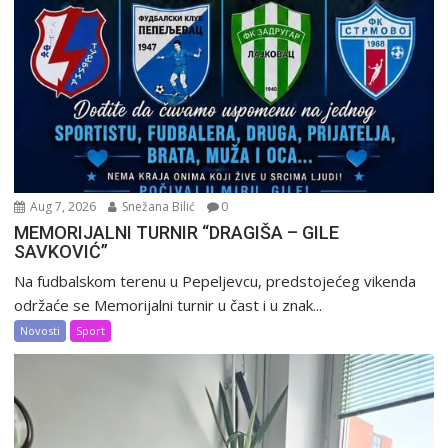
Aug 7, 2026
Snežana Bilić
0
MEMORIJALNI TURNIR “DRAGIŠA – GILE
SAVKOVIĆ”
Na fudbalskom terenu u Pepeljevcu, predstojećeg vikenda
održaće se Memorijalni turnir u čast i u znak...
Novosti
Sport