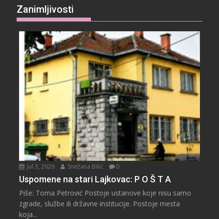
Zanimljivosti
Jul 3, 2026
Snežana Bilić
0
Uspomene na stari Lajkovac: P O Š T A
Piše: Toma Petrović Postoje ustanove koje nisu samo
zgrade, službe ili državne institucije. Postoje mesta
koja...