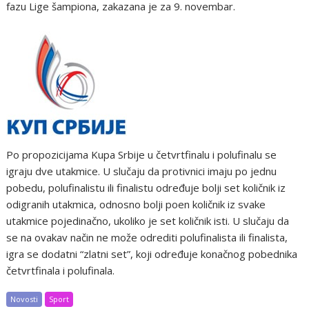
fazu Lige šampiona, zakazana je za 9. novembar.
Po propozicijama Kupa Srbije u četvrtfinalu i polufinalu se
igraju dve utakmice. U slučaju da protivnici imaju po jednu
pobedu, polufinalistu ili finalistu određuje bolji set količnik iz
odigranih utakmica, odnosno bolji poen količnik iz svake
utakmice pojedinačno, ukoliko je set količnik isti. U slučaju da
se na ovakav način ne može odrediti polufinalista ili finalista,
igra se dodatni “zlatni set”, koji određuje konačnog pobednika
četvrtfinala i polufinala.
Novosti
Sport