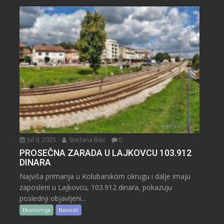
Jul 9, 2025
Snežana Bilić
0
PROSEČNA ZARADA U LAJKOVCU 103.912
DINARA
Najviša primanja u Kolubarskom okrugu i dalje imaju
zaposleni u Lajkovcu, 103.912 dinara, pokazuju
poslednji objavljeni...
Ekonomija
Novosti