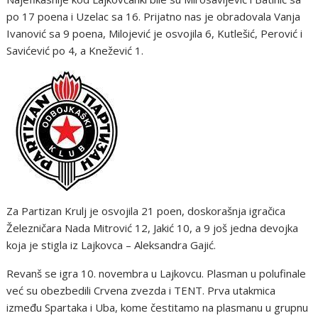
po 17 poena i Uzelac sa 16. Prijatno nas je obradovala Vanja
Ivanović sa 9 poena, Milojević je osvojila 6, Kutlešić, Perović i
Savićević po 4, a Knežević 1.
Za Partizan Krulj je osvojila 21 poen, doskorašnja igračica
Železničara Nada Mitrović 12, Jakić 10, a 9 još jedna devojka
koja je stigla iz Lajkovca – Aleksandra Gajić.
Revanš se igra 10. novembra u Lajkovcu. Plasman u polufinale
već su obezbedili Crvena zvezda i TENT. Prva utakmica
između Spartaka i Uba, kome čestitamo na plasmanu u grupnu