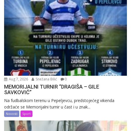
Aug 7, 2026
Snežana Bilić
0
MEMORIJALNI TURNIR “DRAGIŠA – GILE
SAVKOVIĆ”
Na fudbalskom terenu u Pepeljevcu, predstojećeg vikenda
održaće se Memorijalni turnir u čast i u znak...
Novosti
Sport