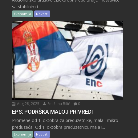
sa stabilnim i...
Ekonomija
Novosti
Aug 28, 2025
Snežana Bilić
0
EPS: PODRŠKA MALOJ PRIVREDI
Promene od 1. oktobra za preduzetnike, mala i mikro
preduzeća Od 1. oktobra preduzetnici, mala i...
Ekonomija
Novosti