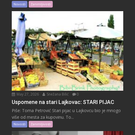
Novosti
Zanimljivosti
May 27, 2026
Snežana Bilić
0
Uspomene na stari Lajkovac: STARI PIJAC
Piše: Toma Petrović Stari pijac u Lajkovcu bio je mnogo
više od mesta za kupovinu. To...
Novosti
Zanimljivosti