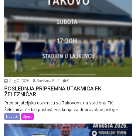
Aug 7, 2026
Snežana Bilić
0
POSLEDNJA PRIPREMNA UTAKMICA FK
ŽELEZNIČAR
Pred prijateljsku utakmicu sa Takovom, na stadionu FK
Železničar će biti postavljena kutija za dobrovoljne priloge...
Novosti
Sport