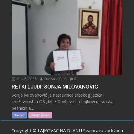
May 6, 2026
Snežana Bilić
0
RETKI LJUDI: SONJA MILOVANOVIĆ
Sonja Milovanović je nastavnica srpskog jezika i
književnosti u OŠ „Mile Dubljević“ u Lajkovcu, srpska
pesnikinja,...
Novosti
Zanimljivosti
Copyright © LAJKOVAC NA DLANU Sva prava zadržana