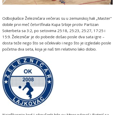
Odbojkašice Železničara večeras su u zemunskoj hali „Master“
dobile prvi meč četvrtfinala Kupa Srbije protiv Partizan
Sokerbeta sa 3:2, po setovima 25:18, 25:23, 25:27, 17:25 i
15:9. Železničar je do pobede došao posle dva sata igre –
dosta teže nego što se očekivalo i nego što je izgledalo posle
početna dva seta, koja je naš tim relativno lako dobio.
Najefikasnije kod Lajkovčanki bile su Mirosavljević i Batinić sa